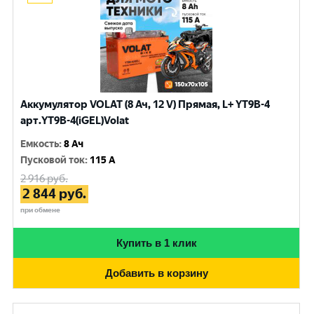
Аккумулятор VOLAT (8 Ач, 12 V) Прямая, L+ YT9B-4
арт.YT9B-4(iGEL)Volat
Емкость
:
8 Ач
Пусковой ток
:
115 A
2 916
руб.
2 844
руб.
при обмене
Купить в 1 клик
Добавить в корзину