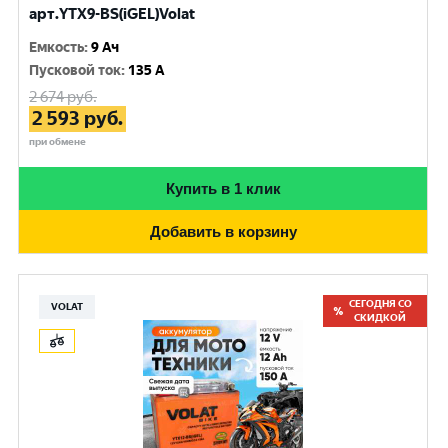
арт.YTX9-BS(iGEL)Volat
Емкость
:
9 Ач
Пусковой ток
:
135 A
2 674
руб.
2 593
руб.
при обмене
Купить в 1 клик
Добавить в корзину
СЕГОДНЯ СО
VOLAT
СКИДКОЙ