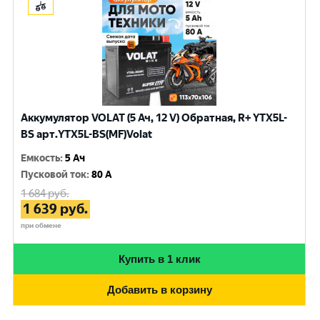
Аккумулятор VOLAT (5 Ач, 12 V) Обратная, R+ YTX5L-
BS арт.YTX5L-BS(MF)Volat
Емкость
:
5 Ач
Пусковой ток
:
80 A
1 684
руб.
1 639
руб.
при обмене
Купить в 1 клик
Добавить в корзину