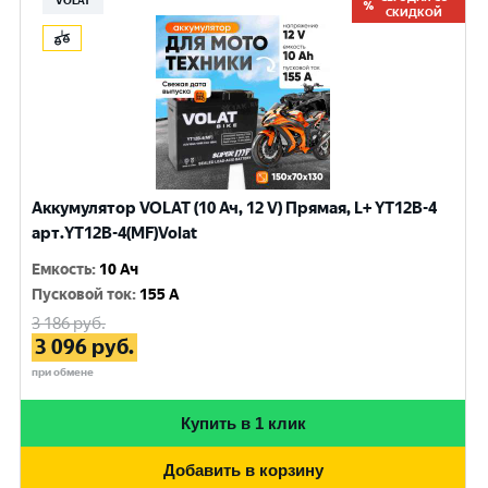
VOLAT
СКИДКОЙ
Аккумулятор VOLAT (10 Ач, 12 V) Прямая, L+ YT12B-4
арт.YT12B-4(MF)Volat
Емкость
:
10 Ач
Пусковой ток
:
155 A
3 186
руб.
3 096
руб.
при обмене
Купить в 1 клик
Добавить в корзину