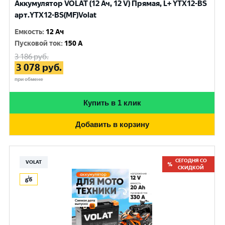
Аккумулятор VOLAT (12 Ач, 12 V) Прямая, L+ YTX12-BS
арт.YTX12-BS(MF)Volat
Емкость
:
12 Ач
Пусковой ток
:
150 A
3 186
руб.
3 078
руб.
при обмене
Купить в 1 клик
Добавить в корзину
СЕГОДНЯ СО
VOLAT
СКИДКОЙ