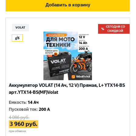
Добавить в корзину
СЕГОДНЯ СО
VOLAT
СКИДКОЙ
Аккумулятор VOLAT (14 Ач, 12 V) Прямая, L+ YTX14-BS
арт.YTX14-BS(MF)Volat
Емкость
:
14 Ач
Пусковой ток
:
200 A
4 086
руб.
3 960
руб.
при обмене