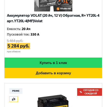
Аккумулятор VOLAT (20 Ач, 12 V) Обратная, R+ YT20L-4
арт.YT20L-4(MF)Volat
Емкость
:
20 Ач
Пусковой ток
:
330 A
5 464
руб.
5 284
руб.
при обмене
Купить в 1 клик
Добавить в корзину
СЕГОДНЯ СО
PRIME
СКИДКОЙ