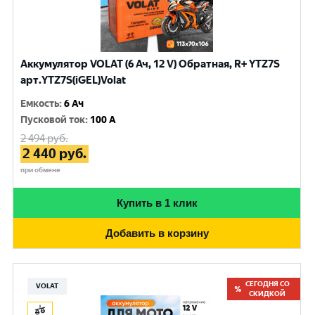
Аккумулятор VOLAT (6 Ач, 12 V) Обратная, R+ YTZ7S
арт.YTZ7S(iGEL)Volat
Емкость
:
6 Ач
Пусковой ток
:
100 A
2 494
руб.
2 440
руб.
при обмене
Купить в 1 клик
Добавить в корзину
СЕГОДНЯ СО
VOLAT
СКИДКОЙ