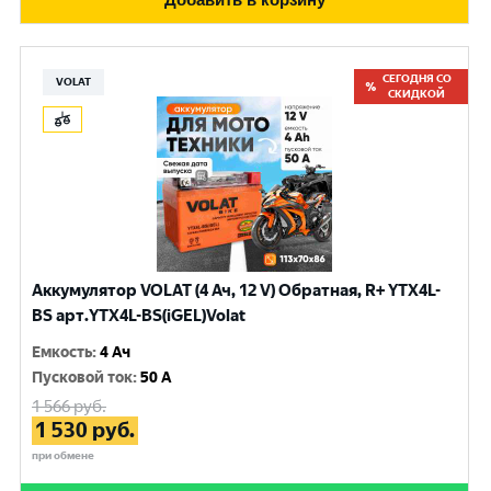
СЕГОДНЯ СО
VOLAT
СКИДКОЙ
Аккумулятор VOLAT (4 Ач, 12 V) Обратная, R+ YTX4L-
BS арт.YTX4L-BS(iGEL)Volat
Емкость
:
4 Ач
Пусковой ток
:
50 A
1 566
руб.
1 530
руб.
при обмене