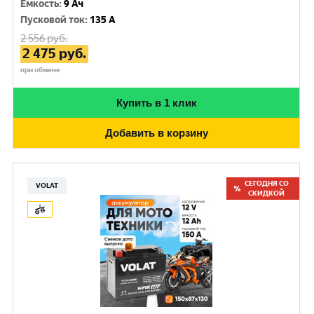
Емкость
:
9 Ач
Пусковой ток
:
135 A
2 556
руб.
2 475
руб.
при обмене
Купить в 1 клик
Добавить в корзину
СЕГОДНЯ СО
VOLAT
СКИДКОЙ