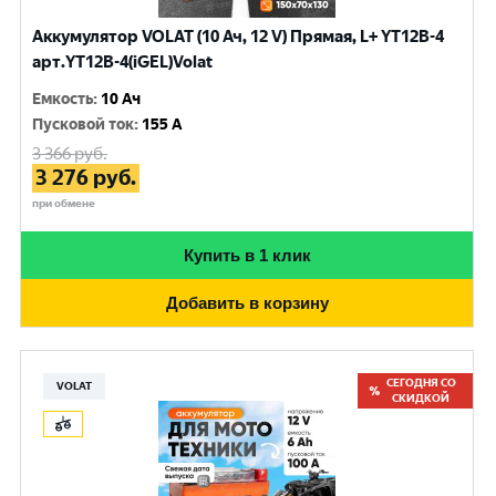
Аккумулятор VOLAT (10 Ач, 12 V) Прямая, L+ YT12B-4
арт.YT12B-4(iGEL)Volat
Емкость
:
10 Ач
Пусковой ток
:
155 A
3 366
руб.
3 276
руб.
при обмене
Купить в 1 клик
Добавить в корзину
СЕГОДНЯ СО
VOLAT
СКИДКОЙ