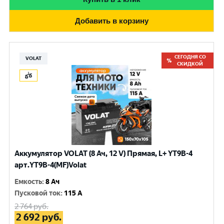
Добавить в корзину
СЕГОДНЯ СО
VOLAT
СКИДКОЙ
Аккумулятор VOLAT (8 Ач, 12 V) Прямая, L+ YT9B-4
арт.YT9B-4(MF)Volat
Емкость
:
8 Ач
Пусковой ток
:
115 A
2 764
руб.
2 692
руб.