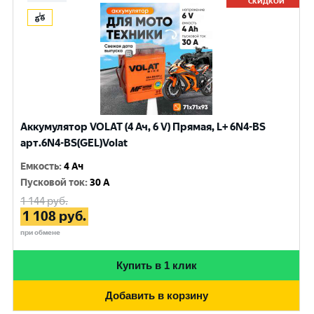
СКИДКОЙ
Аккумулятор VOLAT (4 Ач, 6 V) Прямая, L+ 6N4-BS
арт.6N4-BS(GEL)Volat
Емкость
:
4 Ач
Пусковой ток
:
30 A
1 144
руб.
1 108
руб.
при обмене
Купить в 1 клик
Добавить в корзину