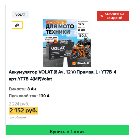
СЕГОДНЯ СО
VOLAT
СКИДКОЙ
Аккумулятор VOLAT (8 Ач, 12 V) Прямая, L+ YT7B-4
арт.YT7B-4(MF)Volat
Емкость
:
8 Ач
Пусковой ток
:
130 A
2 224
руб.
2 152
руб.
при обмене
Купить в 1 клик