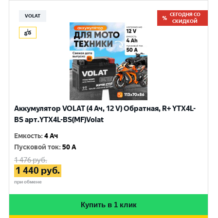
СЕГОДНЯ СО
VOLAT
СКИДКОЙ
Аккумулятор VOLAT (4 Ач, 12 V) Обратная, R+ YTX4L-
BS арт.YTX4L-BS(MF)Volat
Емкость
:
4 Ач
Пусковой ток
:
50 A
1 476
руб.
1 440
руб.
при обмене
Купить в 1 клик