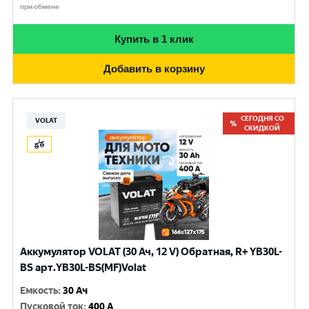
при обмене
Купить в 1 клик
Добавить в корзину
СЕГОДНЯ СО
VOLAT
СКИДКОЙ
Аккумулятор VOLAT (30 Ач, 12 V) Обратная, R+ YB30L-
BS арт.YB30L-BS(MF)Volat
Емкость
:
30 Ач
Пусковой ток
:
400 A