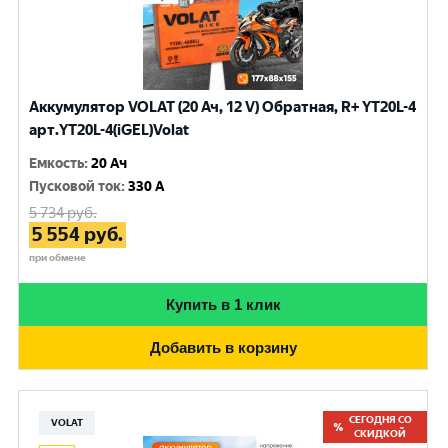
Аккумулятор VOLAT (20 Ач, 12 V) Обратная, R+ YT20L-4
арт.YT20L-4(iGEL)Volat
Емкость
:
20 Ач
Пусковой ток
:
330 A
5 734
руб.
5 554
руб.
при обмене
Купить в 1 клик
Добавить в корзину
СЕГОДНЯ СО
VOLAT
СКИДКОЙ