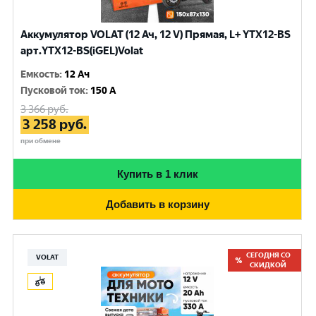
Аккумулятор VOLAT (12 Ач, 12 V) Прямая, L+ YTX12-BS
арт.YTX12-BS(iGEL)Volat
Емкость
:
12 Ач
Пусковой ток
:
150 A
3 366
руб.
3 258
руб.
при обмене
Купить в 1 клик
Добавить в корзину
СЕГОДНЯ СО
VOLAT
СКИДКОЙ