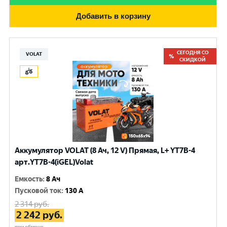
Добавить в корзину
СЕГОДНЯ СО
VOLAT
СКИДКОЙ
Аккумулятор VOLAT (8 Ач, 12 V) Прямая, L+ YT7B-4
арт.YT7B-4(iGEL)Volat
Емкость
:
8 Ач
Пусковой ток
:
130 A
2 314
руб.
2 242
руб.
при обмене