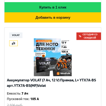
Купить в 1 клик
Добавить в корзину
СЕГОДНЯ СО
VOLAT
СКИДКОЙ
Аккумулятор VOLAT (7 Ач, 12 V) Прямая, L+ YTX7A-BS
арт.YTX7A-BS(MF)Volat
Емкость
:
7 Ач
Пусковой ток
:
105 A
2 106
руб.