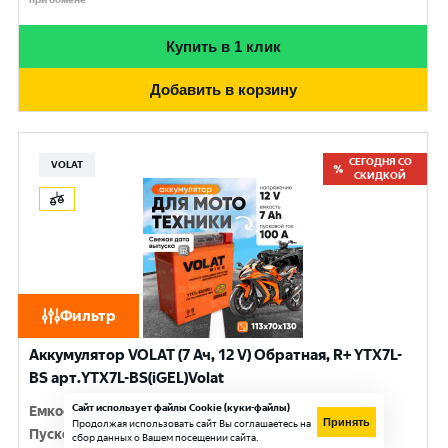
Купить в 1 клик
Добавить в корзину
СЕГОДНЯ СО
VOLAT
СКИДКОЙ
Фильтр
Аккумулятор VOLAT (7 Ач, 12 V) Обратная, R+ YTX7L-
BS арт.YTX7L-BS(iGEL)Volat
Сайт использует файлы Cookie (куки-файлы)
Емкость
:
7 Ач
Принять
Продолжая использовать сайт Вы соглашаетесь на
Пусковой ток
:
100 A
сбор данных о Вашем посещении сайта.