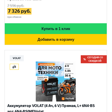
7 596
руб.
7 326
руб.
при обмене
Купить в 1 клик
Добавить в корзину
СЕГОДНЯ СО
VOLAT
СКИДКОЙ
Аккумулятор VOLAT (4 Ач, 6 V) Прямая, L+ 6N4-BS
арт.6N4-BS(MF)Volat