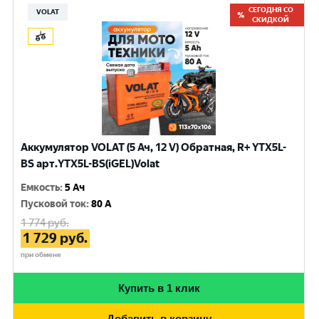
СЕГОДНЯ СО
VOLAT
СКИДКОЙ
Аккумулятор VOLAT (5 Ач, 12 V) Обратная, R+ YTX5L-
BS арт.YTX5L-BS(iGEL)Volat
Емкость
:
5 Ач
Пусковой ток
:
80 A
1 774
руб.
1 729
руб.
при обмене
Купить в 1 клик
Добавить в корзину