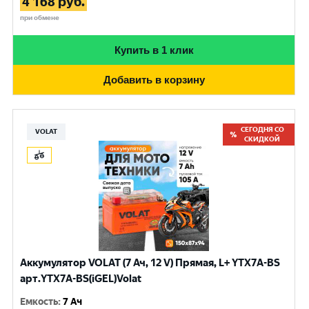
4 168
руб.
при обмене
Купить в 1 клик
Добавить в корзину
СЕГОДНЯ СО
VOLAT
СКИДКОЙ
Аккумулятор VOLAT (7 Ач, 12 V) Прямая, L+ YTX7A-BS
арт.YTX7A-BS(iGEL)Volat
Емкость
:
7 Ач