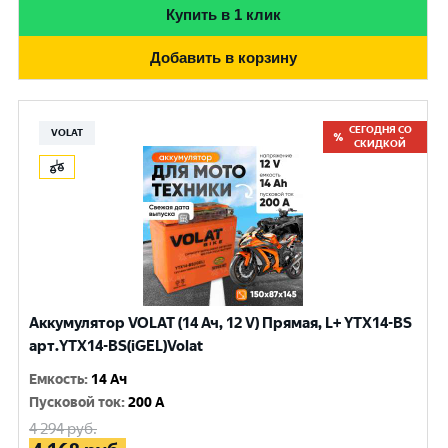
Купить в 1 клик
Добавить в корзину
СЕГОДНЯ СО
VOLAT
СКИДКОЙ
Аккумулятор VOLAT (14 Ач, 12 V) Прямая, L+ YTX14-BS
арт.YTX14-BS(iGEL)Volat
Емкость
:
14 Ач
Пусковой ток
:
200 A
4 294
руб.