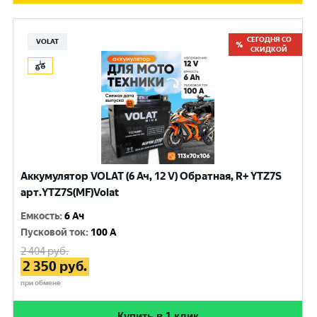
СЕГОДНЯ СО
VOLAT
СКИДКОЙ
Аккумулятор VOLAT (6 Ач, 12 V) Обратная, R+ YTZ7S
арт.YTZ7S(MF)Volat
Емкость
:
6 Ач
Пусковой ток
:
100 A
2 404
руб.
2 350
руб.
при обмене
Купить в 1 клик