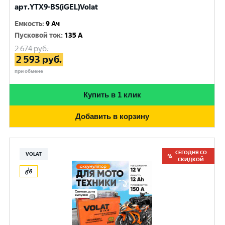
арт.YTX9-BS(iGEL)Volat
Емкость
:
9 Ач
Пусковой ток
:
135 A
2 674
руб.
2 593
руб.
при обмене
Купить в 1 клик
Добавить в корзину
СЕГОДНЯ СО
VOLAT
СКИДКОЙ