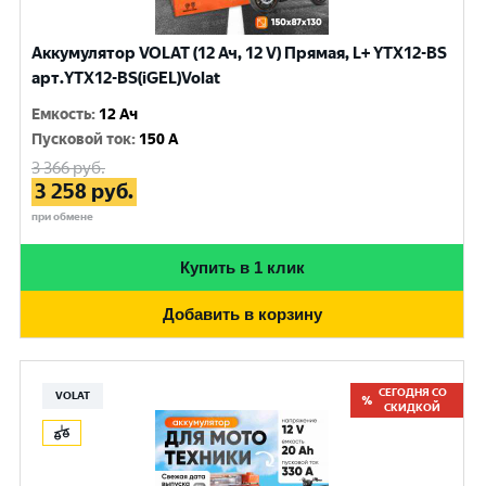
Аккумулятор VOLAT (12 Ач, 12 V) Прямая, L+ YTX12-BS
арт.YTX12-BS(iGEL)Volat
Емкость
:
12 Ач
Пусковой ток
:
150 A
3 366
руб.
3 258
руб.
при обмене
Купить в 1 клик
Добавить в корзину
СЕГОДНЯ СО
VOLAT
СКИДКОЙ