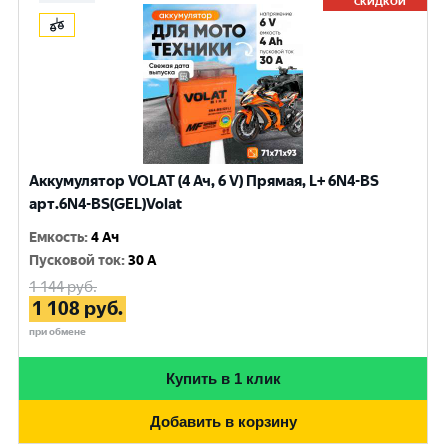
СКИДКОЙ
Аккумулятор VOLAT (4 Ач, 6 V) Прямая, L+ 6N4-BS
арт.6N4-BS(GEL)Volat
Емкость
:
4 Ач
Пусковой ток
:
30 A
1 144
руб.
1 108
руб.
при обмене
Купить в 1 клик
Добавить в корзину