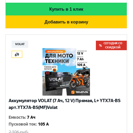
Купить в 1 клик
Добавить в корзину
СЕГОДНЯ СО
VOLAT
СКИДКОЙ
Аккумулятор VOLAT (7 Ач, 12 V) Прямая, L+ YTX7A-BS
арт.YTX7A-BS(MF)Volat
Емкость
:
7 Ач
Пусковой ток
:
105 A
2 106
руб.