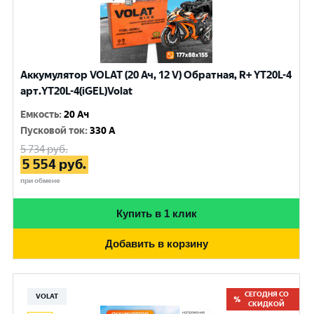
Аккумулятор VOLAT (20 Ач, 12 V) Обратная, R+ YT20L-4
арт.YT20L-4(iGEL)Volat
Емкость
:
20 Ач
Пусковой ток
:
330 A
5 734
руб.
5 554
руб.
при обмене
Купить в 1 клик
Добавить в корзину
СЕГОДНЯ СО
VOLAT
СКИДКОЙ