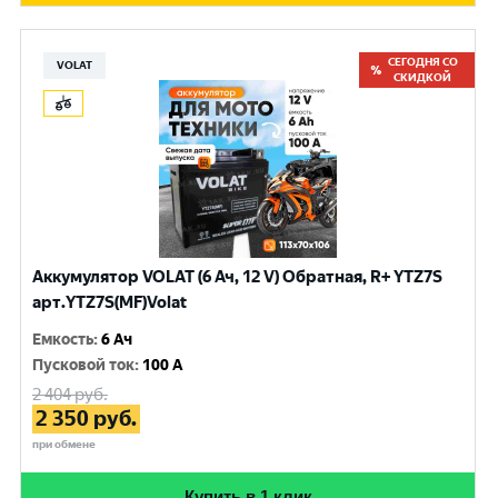
СЕГОДНЯ СО
VOLAT
СКИДКОЙ
Аккумулятор VOLAT (6 Ач, 12 V) Обратная, R+ YTZ7S
арт.YTZ7S(MF)Volat
Емкость
:
6 Ач
Пусковой ток
:
100 A
2 404
руб.
2 350
руб.
при обмене
Купить в 1 клик