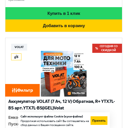
Купить в 1 клик
Добавить в корзину
СЕГОДНЯ СО
VOLAT
СКИДКОЙ
Фильтр
Аккумулятор VOLAT (7 Ач, 12 V) Обратная, R+ YTX7L-
BS арт.YTX7L-BS(iGEL)Volat
Сайт использует файлы Cookie (куки-файлы)
Емкость
:
7 Ач
Принять
Продолжая использовать сайт Вы соглашаетесь на
Пусковой ток
:
100 A
сбор данных о Вашем посещении сайта.