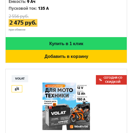
Емкость
:
9 Ач
Пусковой ток
:
135 A
2 556
руб.
2 475
руб.
при обмене
Купить в 1 клик
Добавить в корзину
СЕГОДНЯ СО
VOLAT
СКИДКОЙ