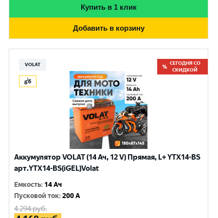
Купить в 1 клик
Добавить в корзину
СЕГОДНЯ СО
VOLAT
СКИДКОЙ
Аккумулятор VOLAT (14 Ач, 12 V) Прямая, L+ YTX14-BS
арт.YTX14-BS(iGEL)Volat
Емкость
:
14 Ач
Пусковой ток
:
200 A
4 294
руб.