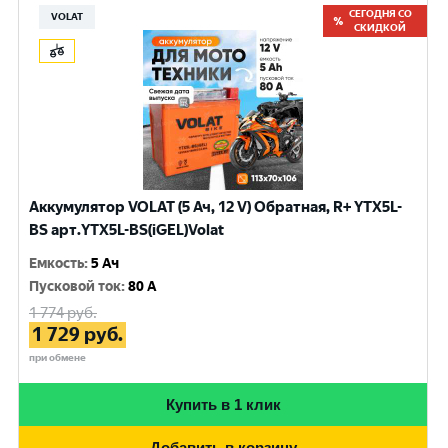
СЕГОДНЯ СО
VOLAT
СКИДКОЙ
Аккумулятор VOLAT (5 Ач, 12 V) Обратная, R+ YTX5L-
BS арт.YTX5L-BS(iGEL)Volat
Емкость
:
5 Ач
Пусковой ток
:
80 A
1 774
руб.
1 729
руб.
при обмене
Купить в 1 клик
Добавить в корзину