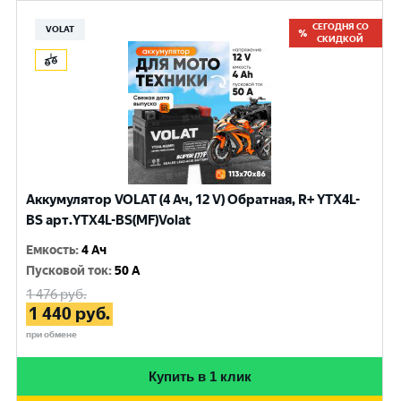
СЕГОДНЯ СО
VOLAT
СКИДКОЙ
Аккумулятор VOLAT (4 Ач, 12 V) Обратная, R+ YTX4L-
BS арт.YTX4L-BS(MF)Volat
Емкость
:
4 Ач
Пусковой ток
:
50 A
1 476
руб.
1 440
руб.
при обмене
Купить в 1 клик