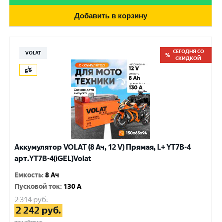
Добавить в корзину
СЕГОДНЯ СО
VOLAT
СКИДКОЙ
Аккумулятор VOLAT (8 Ач, 12 V) Прямая, L+ YT7B-4
арт.YT7B-4(iGEL)Volat
Емкость
:
8 Ач
Пусковой ток
:
130 A
2 314
руб.
2 242
руб.
при обмене