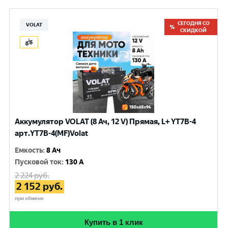
СЕГОДНЯ СО
VOLAT
СКИДКОЙ
Аккумулятор VOLAT (8 Ач, 12 V) Прямая, L+ YT7B-4
арт.YT7B-4(MF)Volat
Емкость
:
8 Ач
Пусковой ток
:
130 A
2 224
руб.
2 152
руб.
при обмене
Купить в 1 клик