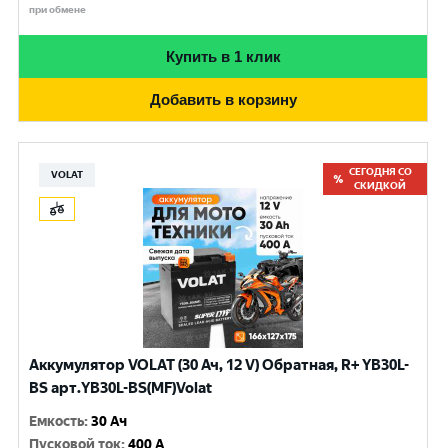
при обмене
Купить в 1 клик
Добавить в корзину
СЕГОДНЯ СО
VOLAT
СКИДКОЙ
Аккумулятор VOLAT (30 Ач, 12 V) Обратная, R+ YB30L-
BS арт.YB30L-BS(MF)Volat
Емкость
:
30 Ач
Пусковой ток
:
400 A