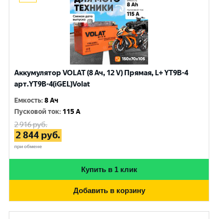
Аккумулятор VOLAT (8 Ач, 12 V) Прямая, L+ YT9B-4
арт.YT9B-4(iGEL)Volat
Емкость
:
8 Ач
Пусковой ток
:
115 A
2 916
руб.
2 844
руб.
при обмене
Купить в 1 клик
Добавить в корзину