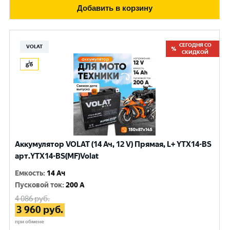
Добавить в корзину
СЕГОДНЯ СО
VOLAT
СКИДКОЙ
Аккумулятор VOLAT (14 Ач, 12 V) Прямая, L+ YTX14-BS
арт.YTX14-BS(MF)Volat
Емкость
:
14 Ач
Пусковой ток
:
200 A
4 086
руб.
3 960
руб.
при обмене