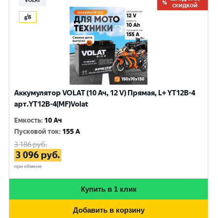
VOLAT
СКИДКОЙ
Аккумулятор VOLAT (10 Ач, 12 V) Прямая, L+ YT12B-4
арт.YT12B-4(MF)Volat
Емкость
:
10 Ач
Пусковой ток
:
155 A
3 186
руб.
3 096
руб.
при обмене
Купить в 1 клик
Добавить в корзину