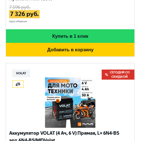
7 596
руб.
7 326
руб.
при обмене
Купить в 1 клик
Добавить в корзину
СЕГОДНЯ СО
VOLAT
СКИДКОЙ
Аккумулятор VOLAT (4 Ач, 6 V) Прямая, L+ 6N4-BS
арт.6N4-BS(MF)Volat