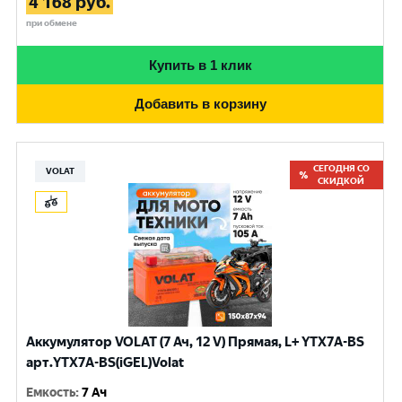
4 168
руб.
при обмене
Купить в 1 клик
Добавить в корзину
СЕГОДНЯ СО
VOLAT
СКИДКОЙ
Аккумулятор VOLAT (7 Ач, 12 V) Прямая, L+ YTX7A-BS
арт.YTX7A-BS(iGEL)Volat
Емкость
:
7 Ач