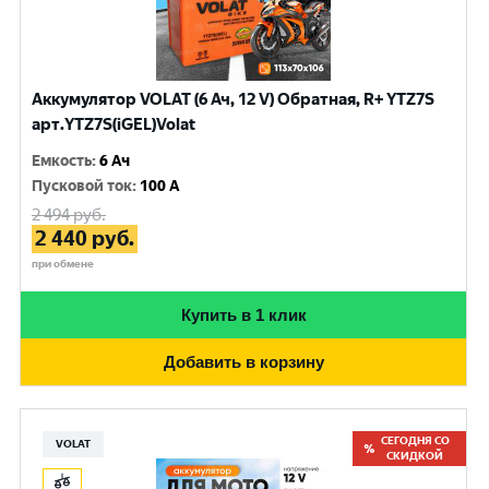
Аккумулятор VOLAT (6 Ач, 12 V) Обратная, R+ YTZ7S
арт.YTZ7S(iGEL)Volat
Емкость
:
6 Ач
Пусковой ток
:
100 A
2 494
руб.
2 440
руб.
при обмене
Купить в 1 клик
Добавить в корзину
СЕГОДНЯ СО
VOLAT
СКИДКОЙ