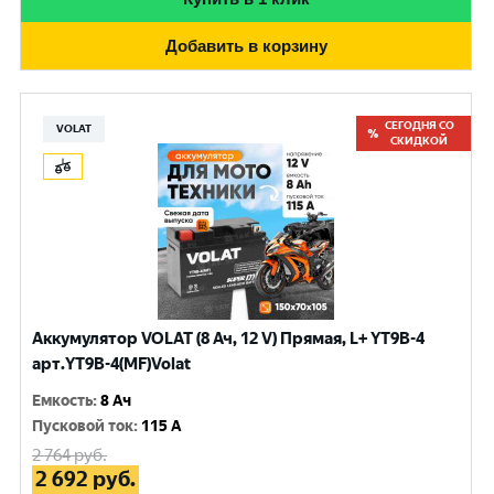
Добавить в корзину
СЕГОДНЯ СО
VOLAT
СКИДКОЙ
Аккумулятор VOLAT (8 Ач, 12 V) Прямая, L+ YT9B-4
арт.YT9B-4(MF)Volat
Емкость
:
8 Ач
Пусковой ток
:
115 A
2 764
руб.
2 692
руб.