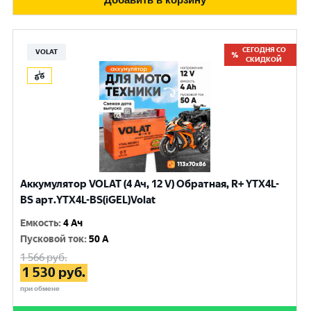
СЕГОДНЯ СО
VOLAT
СКИДКОЙ
Аккумулятор VOLAT (4 Ач, 12 V) Обратная, R+ YTX4L-
BS арт.YTX4L-BS(iGEL)Volat
Емкость
:
4 Ач
Пусковой ток
:
50 A
1 566
руб.
1 530
руб.
при обмене