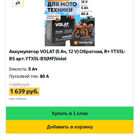
Аккумулятор VOLAT (5 Ач, 12 V) Обратная, R+ YTX5L-
BS арт.YTX5L-BS(MF)Volat
Емкость
:
5 Ач
Пусковой ток
:
80 A
1 684
руб.
1 639
руб.
при обмене
Купить в 1 клик
Добавить в корзину