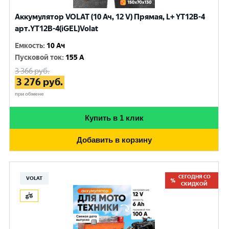
Аккумулятор VOLAT (10 Ач, 12 V) Прямая, L+ YT12B-4
арт.YT12B-4(iGEL)Volat
Емкость
:
10 Ач
Пусковой ток
:
155 A
3 366
руб.
3 276
руб.
при обмене
Купить в 1 клик
Добавить в корзину
СЕГОДНЯ СО
VOLAT
СКИДКОЙ