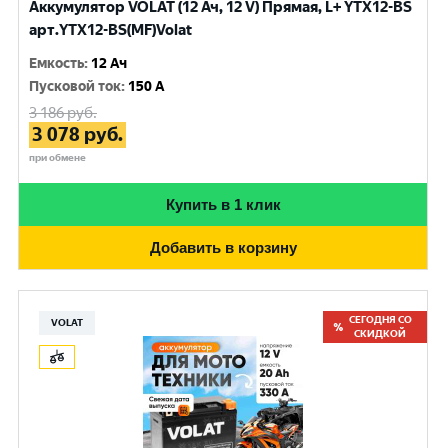
Аккумулятор VOLAT (12 Ач, 12 V) Прямая, L+ YTX12-BS
арт.YTX12-BS(MF)Volat
Емкость
:
12 Ач
Пусковой ток
:
150 A
3 186
руб.
3 078
руб.
при обмене
Купить в 1 клик
Добавить в корзину
СЕГОДНЯ СО
VOLAT
СКИДКОЙ