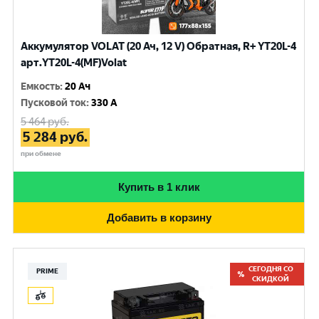
Аккумулятор VOLAT (20 Ач, 12 V) Обратная, R+ YT20L-4
арт.YT20L-4(MF)Volat
Емкость
:
20 Ач
Пусковой ток
:
330 A
5 464
руб.
5 284
руб.
при обмене
Купить в 1 клик
Добавить в корзину
СЕГОДНЯ СО
PRIME
СКИДКОЙ