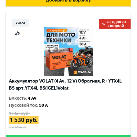
СЕГОДНЯ СО
VOLAT
СКИДКОЙ
Аккумулятор VOLAT (4 Ач, 12 V) Обратная, R+ YTX4L-
BS арт.YTX4L-BS(iGEL)Volat
Емкость
:
4 Ач
Пусковой ток
:
50 A
1 566
руб.
1 530
руб.
при обмене