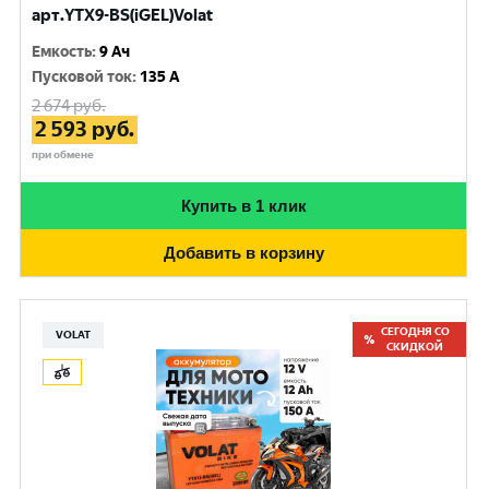
арт.YTX9-BS(iGEL)Volat
Емкость
:
9 Ач
Пусковой ток
:
135 A
2 674
руб.
2 593
руб.
при обмене
Купить в 1 клик
Добавить в корзину
СЕГОДНЯ СО
VOLAT
СКИДКОЙ