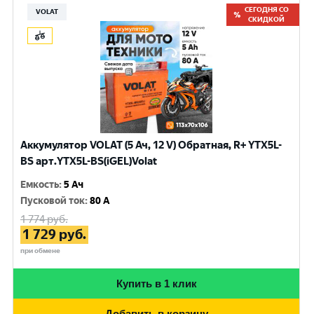
СЕГОДНЯ СО
VOLAT
СКИДКОЙ
Аккумулятор VOLAT (5 Ач, 12 V) Обратная, R+ YTX5L-
BS арт.YTX5L-BS(iGEL)Volat
Емкость
:
5 Ач
Пусковой ток
:
80 A
1 774
руб.
1 729
руб.
при обмене
Купить в 1 клик
Добавить в корзину