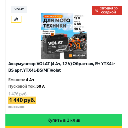
СЕГОДНЯ СО
VOLAT
СКИДКОЙ
Аккумулятор VOLAT (4 Ач, 12 V) Обратная, R+ YTX4L-
BS арт.YTX4L-BS(MF)Volat
Емкость
:
4 Ач
Пусковой ток
:
50 A
1 476
руб.
1 440
руб.
при обмене
Купить в 1 клик