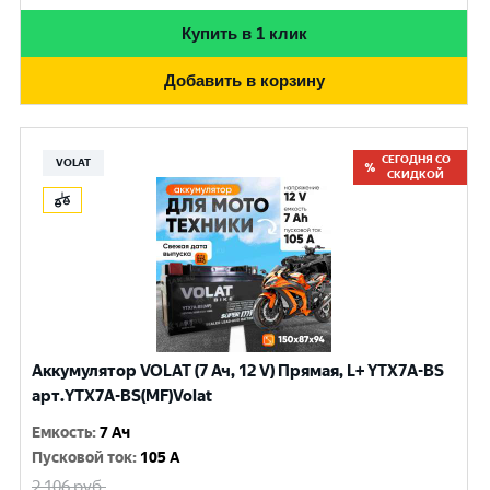
Купить в 1 клик
Добавить в корзину
СЕГОДНЯ СО
VOLAT
СКИДКОЙ
Аккумулятор VOLAT (7 Ач, 12 V) Прямая, L+ YTX7A-BS
арт.YTX7A-BS(MF)Volat
Емкость
:
7 Ач
Пусковой ток
:
105 A
2 106
руб.