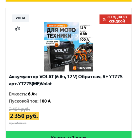
СЕГОДНЯ СО
VOLAT
СКИДКОЙ
Аккумулятор VOLAT (6 Ач, 12 V) Обратная, R+ YTZ7S
арт.YTZ7S(MF)Volat
Емкость
:
6 Ач
Пусковой ток
:
100 A
2 404
руб.
2 350
руб.
при обмене
Купить в 1 клик