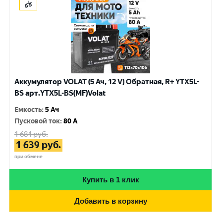
Аккумулятор VOLAT (5 Ач, 12 V) Обратная, R+ YTX5L-
BS арт.YTX5L-BS(MF)Volat
Емкость
:
5 Ач
Пусковой ток
:
80 A
1 684
руб.
1 639
руб.
при обмене
Купить в 1 клик
Добавить в корзину