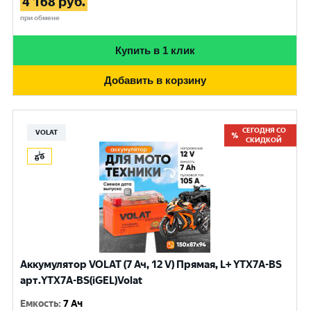
4 168
руб.
при обмене
Купить в 1 клик
Добавить в корзину
СЕГОДНЯ СО
VOLAT
СКИДКОЙ
Аккумулятор VOLAT (7 Ач, 12 V) Прямая, L+ YTX7A-BS
арт.YTX7A-BS(iGEL)Volat
Емкость
:
7 Ач