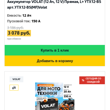
Аккумулятор VOLAT (12 Ач, 12 V) Прямая, L+ YTX12-BS
арт.YTX12-BS(MF)Volat
Емкость
:
12 Ач
Пусковой ток
:
150 A
3 186
руб.
3 078
руб.
при обмене
Купить в 1 клик
Добавить в корзину
СЕГОДНЯ СО
VOLAT
СКИДКОЙ