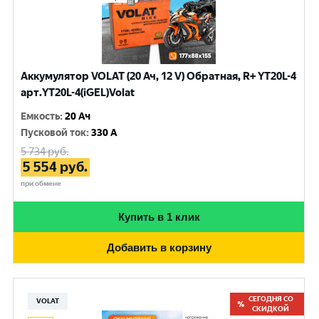
Аккумулятор VOLAT (20 Ач, 12 V) Обратная, R+ YT20L-4
арт.YT20L-4(iGEL)Volat
Емкость
:
20 Ач
Пусковой ток
:
330 A
5 734
руб.
5 554
руб.
при обмене
Купить в 1 клик
Добавить в корзину
СЕГОДНЯ СО
VOLAT
СКИДКОЙ