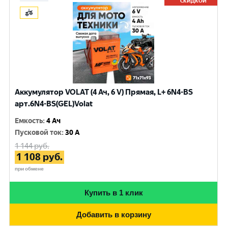
СКИДКОЙ
Аккумулятор VOLAT (4 Ач, 6 V) Прямая, L+ 6N4-BS
арт.6N4-BS(GEL)Volat
Емкость
:
4 Ач
Пусковой ток
:
30 A
1 144
руб.
1 108
руб.
при обмене
Купить в 1 клик
Добавить в корзину