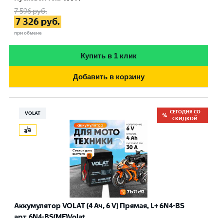
7 596
руб.
7 326
руб.
при обмене
Купить в 1 клик
Добавить в корзину
СЕГОДНЯ СО
VOLAT
СКИДКОЙ
Аккумулятор VOLAT (4 Ач, 6 V) Прямая, L+ 6N4-BS
арт.6N4-BS(MF)Volat