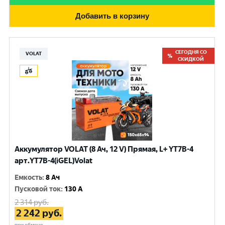
Добавить в корзину
СЕГОДНЯ СО
VOLAT
СКИДКОЙ
Аккумулятор VOLAT (8 Ач, 12 V) Прямая, L+ YT7B-4
арт.YT7B-4(iGEL)Volat
Емкость
:
8 Ач
Пусковой ток
:
130 A
2 314
руб.
2 242
руб.
при обмене