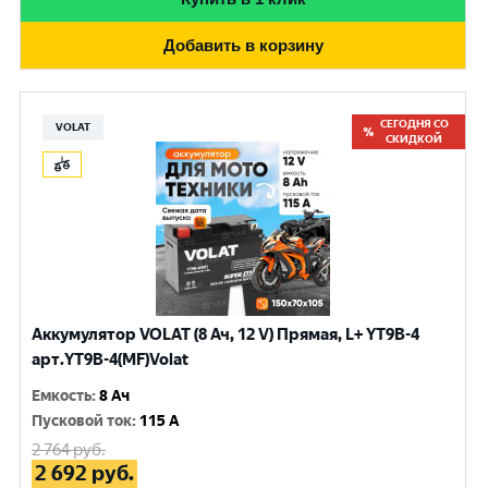
Добавить в корзину
СЕГОДНЯ СО
VOLAT
СКИДКОЙ
Аккумулятор VOLAT (8 Ач, 12 V) Прямая, L+ YT9B-4
арт.YT9B-4(MF)Volat
Емкость
:
8 Ач
Пусковой ток
:
115 A
2 764
руб.
2 692
руб.