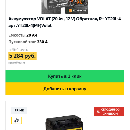
Аккумулятор VOLAT (20 Ач, 12 V) Обратная, R+ YT20L-4
арт.YT20L-4(MF)Volat
Емкость
:
20 Ач
Пусковой ток
:
330 A
5 464
руб.
5 284
руб.
при обмене
Купить в 1 клик
Добавить в корзину
СЕГОДНЯ СО
PRIME
СКИДКОЙ