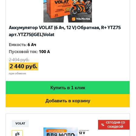
Аккумулятор VOLAT (6 Ач, 12 V) Обратная, R+ YTZ7S
арт.YTZ7S(iGEL)Volat
Емкость
:
6 Ач
Пусковой ток
:
100 A
2 494
руб.
2 440
руб.
при обмене
Купить в 1 клик
Добавить в корзину
СЕГОДНЯ СО
VOLAT
СКИДКОЙ