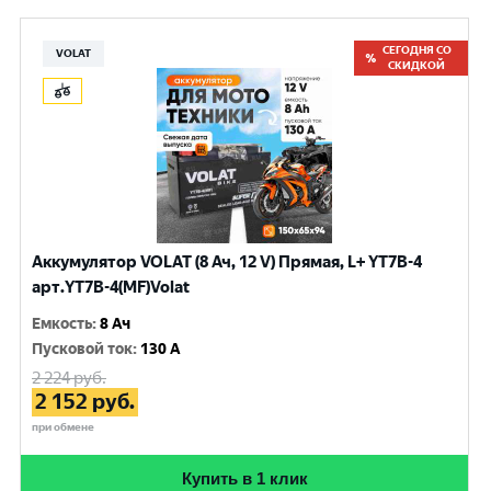
СЕГОДНЯ СО
VOLAT
СКИДКОЙ
Аккумулятор VOLAT (8 Ач, 12 V) Прямая, L+ YT7B-4
арт.YT7B-4(MF)Volat
Емкость
:
8 Ач
Пусковой ток
:
130 A
2 224
руб.
2 152
руб.
при обмене
Купить в 1 клик