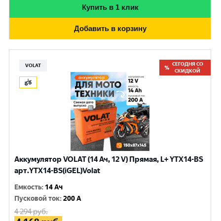
Купить в 1 клик
Добавить в корзину
СЕГОДНЯ СО
VOLAT
СКИДКОЙ
Аккумулятор VOLAT (14 Ач, 12 V) Прямая, L+ YTX14-BS
арт.YTX14-BS(iGEL)Volat
Емкость
:
14 Ач
Пусковой ток
:
200 A
4 294
руб.