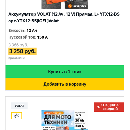
Аккумулятор VOLAT (12 Ач, 12 V) Прямая, L+ YTX12-BS
арт.YTX12-BS(iGEL)Volat
Емкость
:
12 Ач
Пусковой ток
:
150 A
3 366
руб.
3 258
руб.
при обмене
Купить в 1 клик
Добавить в корзину
СЕГОДНЯ СО
VOLAT
СКИДКОЙ