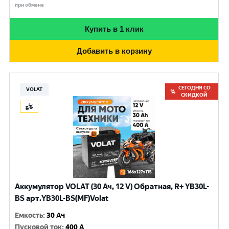
при обмене
Купить в 1 клик
Добавить в корзину
СЕГОДНЯ СО
VOLAT
СКИДКОЙ
Аккумулятор VOLAT (30 Ач, 12 V) Обратная, R+ YB30L-
BS арт.YB30L-BS(MF)Volat
Емкость
:
30 Ач
Пусковой ток
:
400 A