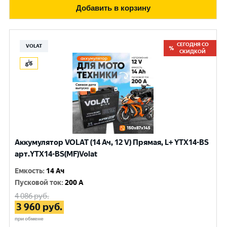
Добавить в корзину
СЕГОДНЯ СО
VOLAT
СКИДКОЙ
Аккумулятор VOLAT (14 Ач, 12 V) Прямая, L+ YTX14-BS
арт.YTX14-BS(MF)Volat
Емкость
:
14 Ач
Пусковой ток
:
200 A
4 086
руб.
3 960
руб.
при обмене