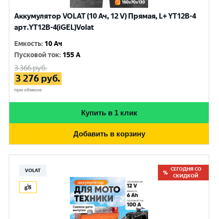
Аккумулятор VOLAT (10 Ач, 12 V) Прямая, L+ YT12B-4
арт.YT12B-4(iGEL)Volat
Емкость
:
10 Ач
Пусковой ток
:
155 A
3 366
руб.
3 276
руб.
при обмене
Купить в 1 клик
Добавить в корзину
СЕГОДНЯ СО
VOLAT
СКИДКОЙ