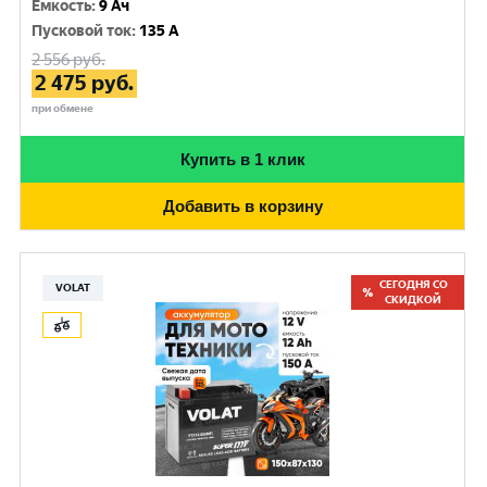
Емкость
:
9 Ач
Пусковой ток
:
135 A
2 556
руб.
2 475
руб.
при обмене
Купить в 1 клик
Добавить в корзину
СЕГОДНЯ СО
VOLAT
СКИДКОЙ