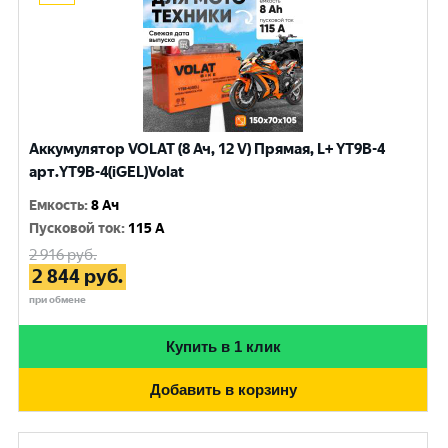
Аккумулятор VOLAT (8 Ач, 12 V) Прямая, L+ YT9B-4
арт.YT9B-4(iGEL)Volat
Емкость
:
8 Ач
Пусковой ток
:
115 A
2 916
руб.
2 844
руб.
при обмене
Купить в 1 клик
Добавить в корзину