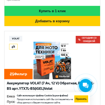
Купить в 1 клик
Добавить в корзину
СЕГОДНЯ СО
VOLAT
СКИДКОЙ
Фильтр
Аккумулятор VOLAT (7 Ач, 12 V) Обратная, R+ YTX7L-
BS арт.YTX7L-BS(iGEL)Volat
Сайт использует файлы Cookie (куки-файлы)
Емкость
:
7 Ач
Принять
Продолжая использовать сайт Вы соглашаетесь на
Пусковой ток
:
100 A
сбор данных о Вашем посещении сайта.