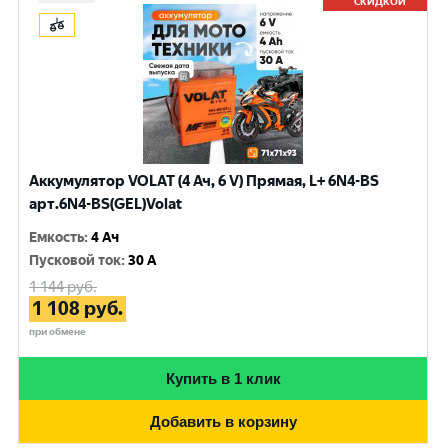
СКИДКОЙ
Аккумулятор VOLAT (4 Ач, 6 V) Прямая, L+ 6N4-BS
арт.6N4-BS(GEL)Volat
Емкость
:
4 Ач
Пусковой ток
:
30 A
1 144
руб.
1 108
руб.
при обмене
Купить в 1 клик
Добавить в корзину