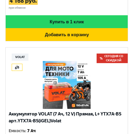
4 168
руб.
при обмене
Купить в 1 клик
Добавить в корзину
СЕГОДНЯ СО
VOLAT
СКИДКОЙ
Аккумулятор VOLAT (7 Ач, 12 V) Прямая, L+ YTX7A-BS
арт.YTX7A-BS(iGEL)Volat
Емкость
:
7 Ач