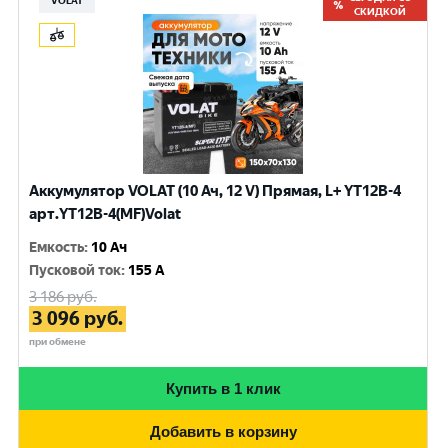
VOLAT
СКИДКОЙ
Аккумулятор VOLAT (10 Ач, 12 V) Прямая, L+ YT12B-4
арт.YT12B-4(MF)Volat
Емкость
:
10 Ач
Пусковой ток
:
155 A
3 186
руб.
3 096
руб.
при обмене
Купить в 1 клик
Добавить в корзину