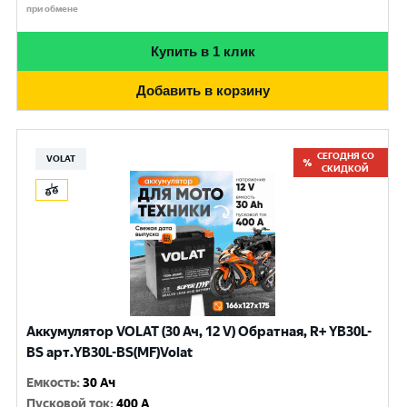
при обмене
Купить в 1 клик
Добавить в корзину
СЕГОДНЯ СО
VOLAT
СКИДКОЙ
Аккумулятор VOLAT (30 Ач, 12 V) Обратная, R+ YB30L-
BS арт.YB30L-BS(MF)Volat
Емкость
:
30 Ач
Пусковой ток
:
400 A