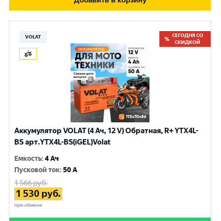
СЕГОДНЯ СО
VOLAT
СКИДКОЙ
Аккумулятор VOLAT (4 Ач, 12 V) Обратная, R+ YTX4L-
BS арт.YTX4L-BS(iGEL)Volat
Емкость
:
4 Ач
Пусковой ток
:
50 A
1 566
руб.
1 530
руб.
при обмене