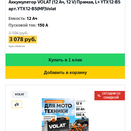
Аккумулятор VOLAT (12 Ач, 12 V) Прямая, L+ YTX12-BS
арт.YTX12-BS(MF)Volat
Емкость
:
12 Ач
Пусковой ток
:
150 A
3 186
руб.
3 078
руб.
при обмене
Купить в 1 клик
Добавить в корзину
СЕГОДНЯ СО
VOLAT
СКИДКОЙ