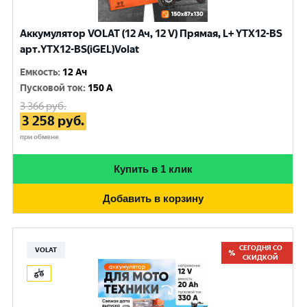
Аккумулятор VOLAT (12 Ач, 12 V) Прямая, L+ YTX12-BS
арт.YTX12-BS(iGEL)Volat
Емкость
:
12 Ач
Пусковой ток
:
150 A
3 366
руб.
3 258
руб.
при обмене
Купить в 1 клик
Добавить в корзину
СЕГОДНЯ СО
VOLAT
СКИДКОЙ