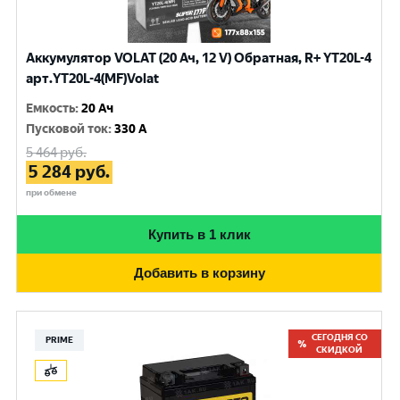
Аккумулятор VOLAT (20 Ач, 12 V) Обратная, R+ YT20L-4
арт.YT20L-4(MF)Volat
Емкость
:
20 Ач
Пусковой ток
:
330 A
5 464
руб.
5 284
руб.
при обмене
Купить в 1 клик
Добавить в корзину
СЕГОДНЯ СО
PRIME
СКИДКОЙ