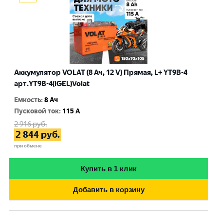
Аккумулятор VOLAT (8 Ач, 12 V) Прямая, L+ YT9B-4
арт.YT9B-4(iGEL)Volat
Емкость
:
8 Ач
Пусковой ток
:
115 A
2 916
руб.
2 844
руб.
при обмене
Купить в 1 клик
Добавить в корзину