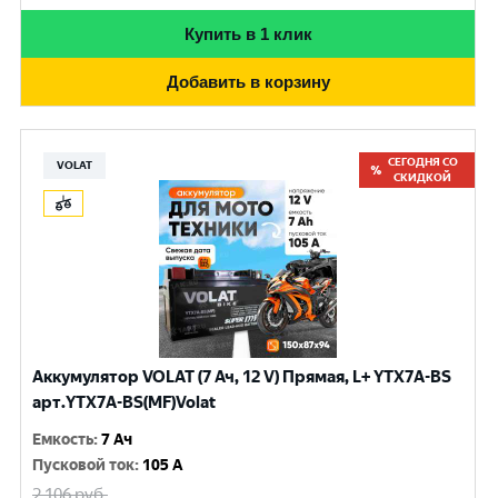
Купить в 1 клик
Добавить в корзину
СЕГОДНЯ СО
VOLAT
СКИДКОЙ
Аккумулятор VOLAT (7 Ач, 12 V) Прямая, L+ YTX7A-BS
арт.YTX7A-BS(MF)Volat
Емкость
:
7 Ач
Пусковой ток
:
105 A
2 106
руб.