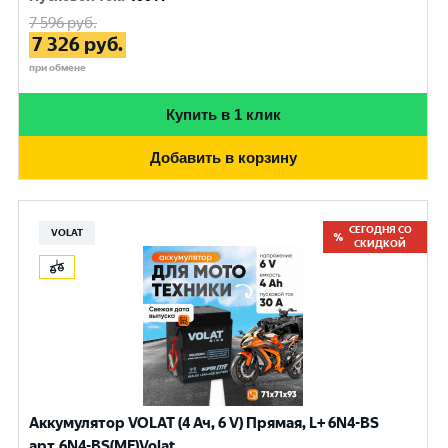
7 596
руб.
7 326
руб.
при обмене
Купить в 1 клик
Добавить в корзину
СЕГОДНЯ СО
VOLAT
СКИДКОЙ
Аккумулятор VOLAT (4 Ач, 6 V) Прямая, L+ 6N4-BS
арт.6N4-BS(MF)Volat