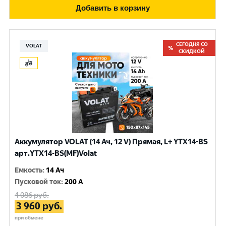
Добавить в корзину
СЕГОДНЯ СО
VOLAT
СКИДКОЙ
Аккумулятор VOLAT (14 Ач, 12 V) Прямая, L+ YTX14-BS
арт.YTX14-BS(MF)Volat
Емкость
:
14 Ач
Пусковой ток
:
200 A
4 086
руб.
3 960
руб.
при обмене