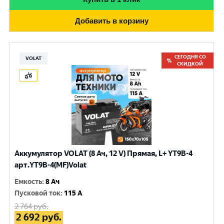
Добавить в корзину
СЕГОДНЯ СО
VOLAT
СКИДКОЙ
Аккумулятор VOLAT (8 Ач, 12 V) Прямая, L+ YT9B-4
арт.YT9B-4(MF)Volat
Емкость
:
8 Ач
Пусковой ток
:
115 A
2 764
руб.
2 692
руб.