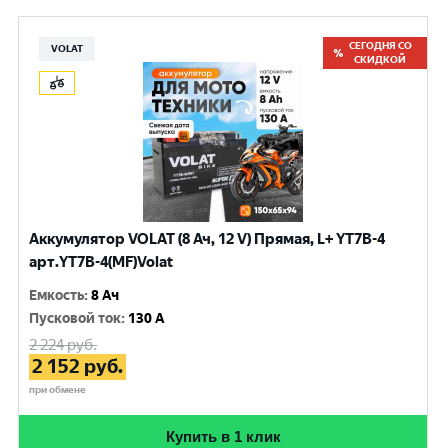
СЕГОДНЯ СО
VOLAT
СКИДКОЙ
Аккумулятор VOLAT (8 Ач, 12 V) Прямая, L+ YT7B-4
арт.YT7B-4(MF)Volat
Емкость
:
8 Ач
Пусковой ток
:
130 A
2 224
руб.
2 152
руб.
при обмене
Купить в 1 клик