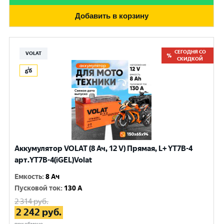
Добавить в корзину
СЕГОДНЯ СО
VOLAT
СКИДКОЙ
Аккумулятор VOLAT (8 Ач, 12 V) Прямая, L+ YT7B-4
арт.YT7B-4(iGEL)Volat
Емкость
:
8 Ач
Пусковой ток
:
130 A
2 314
руб.
2 242
руб.
при обмене