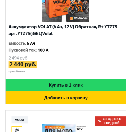
Аккумулятор VOLAT (6 Ач, 12 V) Обратная, R+ YTZ7S
арт.YTZ7S(iGEL)Volat
Емкость
:
6 Ач
Пусковой ток
:
100 A
2 494
руб.
2 440
руб.
при обмене
Купить в 1 клик
Добавить в корзину
СЕГОДНЯ СО
VOLAT
СКИДКОЙ