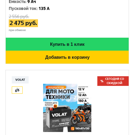
Емкость
:
9 Ач
Пусковой ток
:
135 A
2 556
руб.
2 475
руб.
при обмене
Купить в 1 клик
Добавить в корзину
СЕГОДНЯ СО
VOLAT
СКИДКОЙ