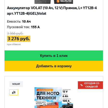
Аккумулятор VOLAT (10 Ач, 12 V) Прямая, L+ YT12B-4
арт.YT12B-4(iGEL)Volat
Емкость
:
10 Ач
Пусковой ток
:
155 A
3 366
руб.
3 276
руб.
при обмене
Купить в 1 клик
Добавить в корзину
СЕГОДНЯ СО
VOLAT
СКИДКОЙ