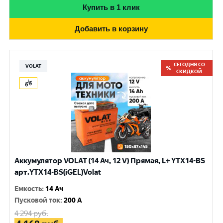
Купить в 1 клик
Добавить в корзину
СЕГОДНЯ СО
VOLAT
СКИДКОЙ
Аккумулятор VOLAT (14 Ач, 12 V) Прямая, L+ YTX14-BS
арт.YTX14-BS(iGEL)Volat
Емкость
:
14 Ач
Пусковой ток
:
200 A
4 294
руб.