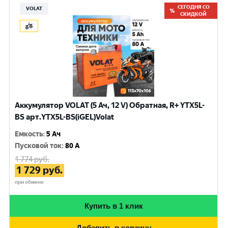
СЕГОДНЯ СО
VOLAT
СКИДКОЙ
Аккумулятор VOLAT (5 Ач, 12 V) Обратная, R+ YTX5L-
BS арт.YTX5L-BS(iGEL)Volat
Емкость
:
5 Ач
Пусковой ток
:
80 A
1 774
руб.
1 729
руб.
при обмене
Купить в 1 клик
Добавить в корзину