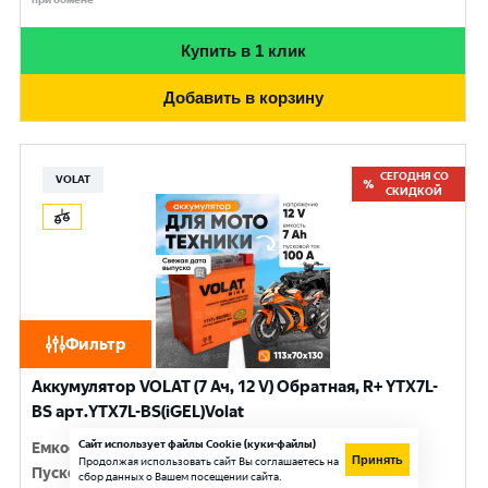
Купить в 1 клик
Добавить в корзину
СЕГОДНЯ СО
VOLAT
СКИДКОЙ
Фильтр
Аккумулятор VOLAT (7 Ач, 12 V) Обратная, R+ YTX7L-
BS арт.YTX7L-BS(iGEL)Volat
Сайт использует файлы Cookie (куки-файлы)
Емкость
:
7 Ач
Принять
Продолжая использовать сайт Вы соглашаетесь на
Пусковой ток
:
100 A
сбор данных о Вашем посещении сайта.