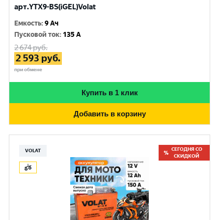
арт.YTX9-BS(iGEL)Volat
Емкость
:
9 Ач
Пусковой ток
:
135 A
2 674
руб.
2 593
руб.
при обмене
Купить в 1 клик
Добавить в корзину
СЕГОДНЯ СО
VOLAT
СКИДКОЙ