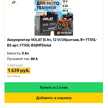
Аккумулятор VOLAT (5 Ач, 12 V) Обратная, R+ YTX5L-
BS арт.YTX5L-BS(MF)Volat
Емкость
:
5 Ач
Пусковой ток
:
80 A
1 684
руб.
1 639
руб.
при обмене
Купить в 1 клик
Добавить в корзину