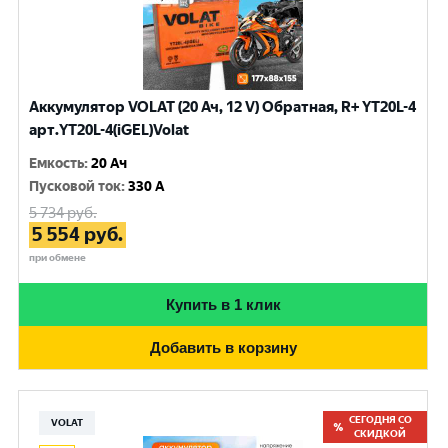
Аккумулятор VOLAT (20 Ач, 12 V) Обратная, R+ YT20L-4
арт.YT20L-4(iGEL)Volat
Емкость
:
20 Ач
Пусковой ток
:
330 A
5 734
руб.
5 554
руб.
при обмене
Купить в 1 клик
Добавить в корзину
СЕГОДНЯ СО
VOLAT
СКИДКОЙ