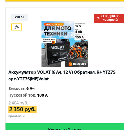
СЕГОДНЯ СО
VOLAT
СКИДКОЙ
Аккумулятор VOLAT (6 Ач, 12 V) Обратная, R+ YTZ7S
арт.YTZ7S(MF)Volat
Емкость
:
6 Ач
Пусковой ток
:
100 A
2 404
руб.
2 350
руб.
при обмене
Купить в 1 клик