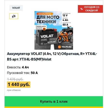
СЕГОДНЯ СО
VOLAT
СКИДКОЙ
Аккумулятор VOLAT (4 Ач, 12 V) Обратная, R+ YTX4L-
BS арт.YTX4L-BS(MF)Volat
Емкость
:
4 Ач
Пусковой ток
:
50 A
1 476
руб.
1 440
руб.
при обмене
Купить в 1 клик