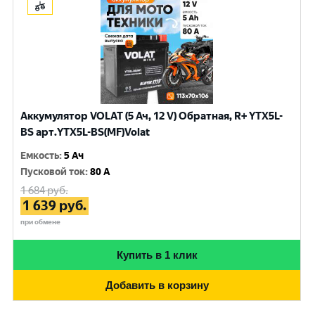
Аккумулятор VOLAT (5 Ач, 12 V) Обратная, R+ YTX5L-
BS арт.YTX5L-BS(MF)Volat
Емкость
:
5 Ач
Пусковой ток
:
80 A
1 684
руб.
1 639
руб.
при обмене
Купить в 1 клик
Добавить в корзину