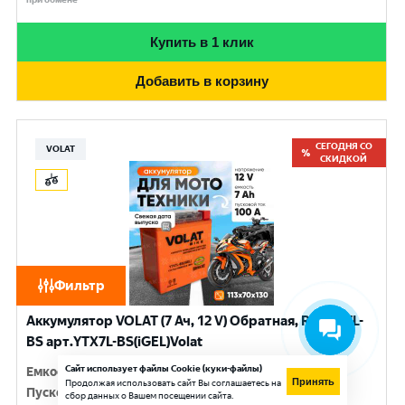
Купить в 1 клик
Добавить в корзину
СЕГОДНЯ СО
VOLAT
СКИДКОЙ
Фильтр
Аккумулятор VOLAT (7 Ач, 12 V) Обратная, R+ YTX7L-
BS арт.YTX7L-BS(iGEL)Volat
Сайт использует файлы Cookie (куки-файлы)
Емкость
:
7 Ач
Принять
Продолжая использовать сайт Вы соглашаетесь на
Пусковой ток
:
100 A
сбор данных о Вашем посещении сайта.