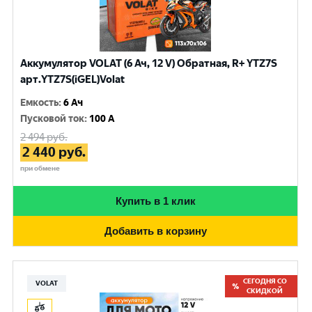
Аккумулятор VOLAT (6 Ач, 12 V) Обратная, R+ YTZ7S
арт.YTZ7S(iGEL)Volat
Емкость
:
6 Ач
Пусковой ток
:
100 A
2 494
руб.
2 440
руб.
при обмене
Купить в 1 клик
Добавить в корзину
СЕГОДНЯ СО
VOLAT
СКИДКОЙ