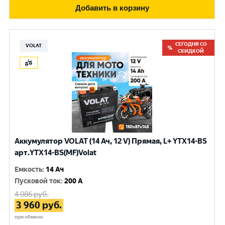
Добавить в корзину
СЕГОДНЯ СО
VOLAT
СКИДКОЙ
Аккумулятор VOLAT (14 Ач, 12 V) Прямая, L+ YTX14-BS
арт.YTX14-BS(MF)Volat
Емкость
:
14 Ач
Пусковой ток
:
200 A
4 086
руб.
3 960
руб.
при обмене