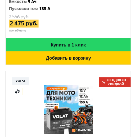
Емкость
:
9 Ач
Пусковой ток
:
135 A
2 556
руб.
2 475
руб.
при обмене
Купить в 1 клик
Добавить в корзину
СЕГОДНЯ СО
VOLAT
СКИДКОЙ