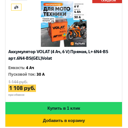
СКИДКОЙ
Аккумулятор VOLAT (4 Ач, 6 V) Прямая, L+ 6N4-BS
арт.6N4-BS(GEL)Volat
Емкость
:
4 Ач
Пусковой ток
:
30 A
1 144
руб.
1 108
руб.
при обмене
Купить в 1 клик
Добавить в корзину