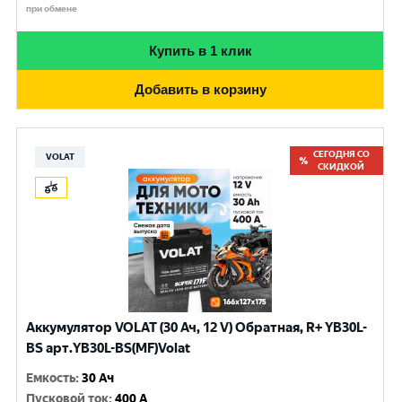
при обмене
Купить в 1 клик
Добавить в корзину
СЕГОДНЯ СО
VOLAT
СКИДКОЙ
Аккумулятор VOLAT (30 Ач, 12 V) Обратная, R+ YB30L-
BS арт.YB30L-BS(MF)Volat
Емкость
:
30 Ач
Пусковой ток
:
400 A