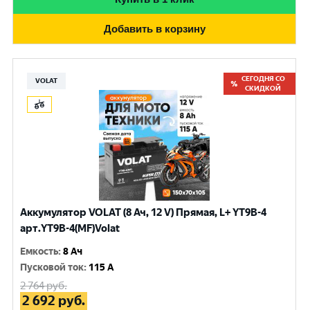
Добавить в корзину
СЕГОДНЯ СО
VOLAT
СКИДКОЙ
Аккумулятор VOLAT (8 Ач, 12 V) Прямая, L+ YT9B-4
арт.YT9B-4(MF)Volat
Емкость
:
8 Ач
Пусковой ток
:
115 A
2 764
руб.
2 692
руб.