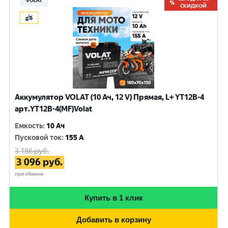
VOLAT
СКИДКОЙ
Аккумулятор VOLAT (10 Ач, 12 V) Прямая, L+ YT12B-4
арт.YT12B-4(MF)Volat
Емкость
:
10 Ач
Пусковой ток
:
155 A
3 186
руб.
3 096
руб.
при обмене
Купить в 1 клик
Добавить в корзину