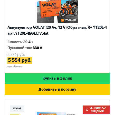
Аккумулятор VOLAT (20 Ач, 12 V) Обратная, R+ YT20L-4
арт.YT20L-4(iGEL)Volat
Емкость
:
20 Ач
Пусковой ток
:
330 A
5 734
руб.
5 554
руб.
при обмене
Купить в 1 клик
Добавить в корзину
СЕГОДНЯ СО
VOLAT
СКИДКОЙ