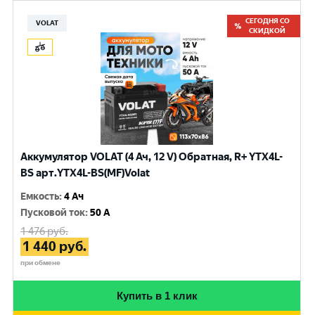
СЕГОДНЯ СО
VOLAT
СКИДКОЙ
Аккумулятор VOLAT (4 Ач, 12 V) Обратная, R+ YTX4L-
BS арт.YTX4L-BS(MF)Volat
Емкость
:
4 Ач
Пусковой ток
:
50 A
1 476
руб.
1 440
руб.
при обмене
Купить в 1 клик