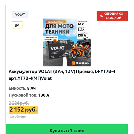
СЕГОДНЯ СО
VOLAT
СКИДКОЙ
Аккумулятор VOLAT (8 Ач, 12 V) Прямая, L+ YT7B-4
арт.YT7B-4(MF)Volat
Емкость
:
8 Ач
Пусковой ток
:
130 A
2 224
руб.
2 152
руб.
при обмене
Купить в 1 клик