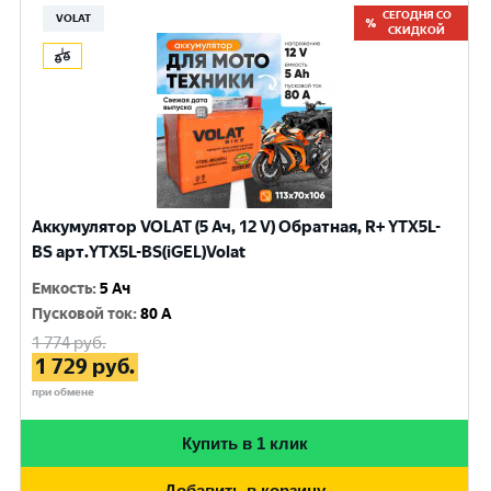
СЕГОДНЯ СО
VOLAT
СКИДКОЙ
Аккумулятор VOLAT (5 Ач, 12 V) Обратная, R+ YTX5L-
BS арт.YTX5L-BS(iGEL)Volat
Емкость
:
5 Ач
Пусковой ток
:
80 A
1 774
руб.
1 729
руб.
при обмене
Купить в 1 клик
Добавить в корзину