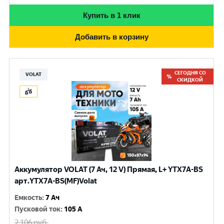
Купить в 1 клик
Добавить в корзину
СЕГОДНЯ СО
VOLAT
СКИДКОЙ
Аккумулятор VOLAT (7 Ач, 12 V) Прямая, L+ YTX7A-BS
арт.YTX7A-BS(MF)Volat
Емкость
:
7 Ач
Пусковой ток
:
105 A
2 106
руб.