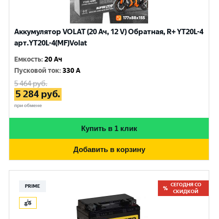
Аккумулятор VOLAT (20 Ач, 12 V) Обратная, R+ YT20L-4
арт.YT20L-4(MF)Volat
Емкость
:
20 Ач
Пусковой ток
:
330 A
5 464
руб.
5 284
руб.
при обмене
Купить в 1 клик
Добавить в корзину
СЕГОДНЯ СО
PRIME
СКИДКОЙ