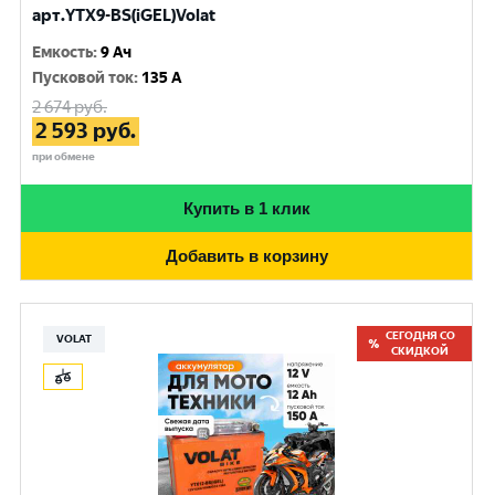
арт.YTX9-BS(iGEL)Volat
Емкость
:
9 Ач
Пусковой ток
:
135 A
2 674
руб.
2 593
руб.
при обмене
Купить в 1 клик
Добавить в корзину
СЕГОДНЯ СО
VOLAT
СКИДКОЙ