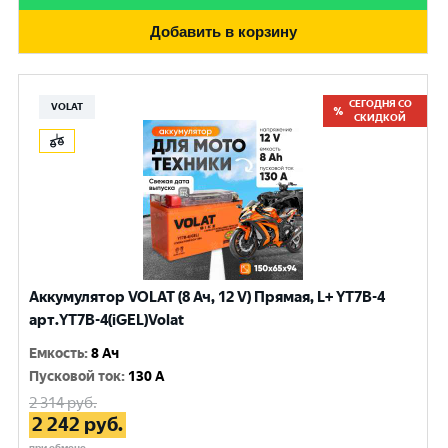
Добавить в корзину
СЕГОДНЯ СО
VOLAT
СКИДКОЙ
Аккумулятор VOLAT (8 Ач, 12 V) Прямая, L+ YT7B-4
арт.YT7B-4(iGEL)Volat
Емкость
:
8 Ач
Пусковой ток
:
130 A
2 314
руб.
2 242
руб.
при обмене