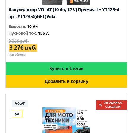
Аккумулятор VOLAT (10 Ач, 12 V) Прямая, L+ YT12B-4
арт.YT12B-4(iGEL)Volat
Емкость
:
10 Ач
Пусковой ток
:
155 A
3 366
руб.
3 276
руб.
при обмене
Купить в 1 клик
Добавить в корзину
СЕГОДНЯ СО
VOLAT
СКИДКОЙ