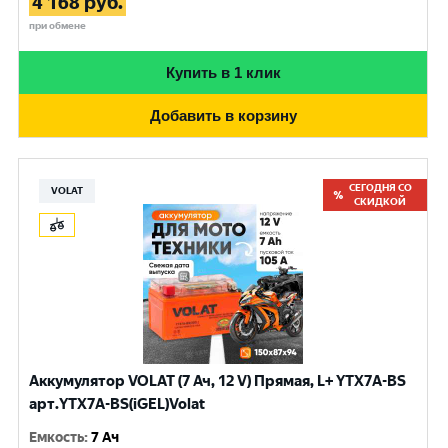
4 168
руб.
при обмене
Купить в 1 клик
Добавить в корзину
СЕГОДНЯ СО
VOLAT
СКИДКОЙ
Аккумулятор VOLAT (7 Ач, 12 V) Прямая, L+ YTX7A-BS
арт.YTX7A-BS(iGEL)Volat
Емкость
:
7 Ач