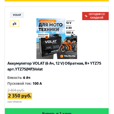
СЕГОДНЯ СО
VOLAT
СКИДКОЙ
Аккумулятор VOLAT (6 Ач, 12 V) Обратная, R+ YTZ7S
арт.YTZ7S(MF)Volat
Емкость
:
6 Ач
Пусковой ток
:
100 A
2 404
руб.
2 350
руб.
при обмене
Купить в 1 клик