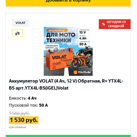
СЕГОДНЯ СО
VOLAT
СКИДКОЙ
Аккумулятор VOLAT (4 Ач, 12 V) Обратная, R+ YTX4L-
BS арт.YTX4L-BS(iGEL)Volat
Емкость
:
4 Ач
Пусковой ток
:
50 A
1 566
руб.
1 530
руб.
при обмене