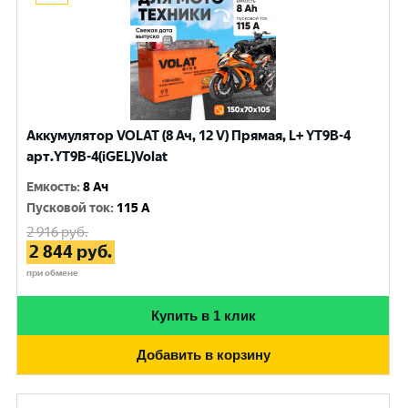
Аккумулятор VOLAT (8 Ач, 12 V) Прямая, L+ YT9B-4
арт.YT9B-4(iGEL)Volat
Емкость
:
8 Ач
Пусковой ток
:
115 A
2 916
руб.
2 844
руб.
при обмене
Купить в 1 клик
Добавить в корзину