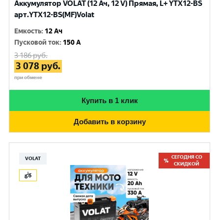
Аккумулятор VOLAT (12 Ач, 12 V) Прямая, L+ YTX12-BS
арт.YTX12-BS(MF)Volat
Емкость
:
12 Ач
Пусковой ток
:
150 A
3 186
руб.
3 078
руб.
при обмене
Купить в 1 клик
Добавить в корзину
СЕГОДНЯ СО
VOLAT
СКИДКОЙ