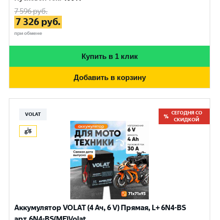
7 596
руб.
7 326
руб.
при обмене
Купить в 1 клик
Добавить в корзину
СЕГОДНЯ СО
VOLAT
СКИДКОЙ
Аккумулятор VOLAT (4 Ач, 6 V) Прямая, L+ 6N4-BS
арт.6N4-BS(MF)Volat