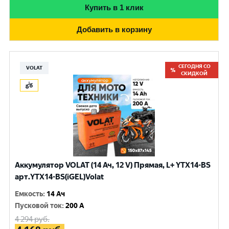
Купить в 1 клик
Добавить в корзину
СЕГОДНЯ СО
VOLAT
СКИДКОЙ
Аккумулятор VOLAT (14 Ач, 12 V) Прямая, L+ YTX14-BS
арт.YTX14-BS(iGEL)Volat
Емкость
:
14 Ач
Пусковой ток
:
200 A
4 294
руб.