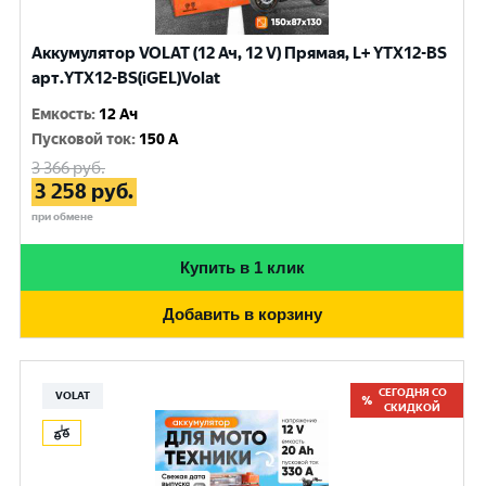
Аккумулятор VOLAT (12 Ач, 12 V) Прямая, L+ YTX12-BS
арт.YTX12-BS(iGEL)Volat
Емкость
:
12 Ач
Пусковой ток
:
150 A
3 366
руб.
3 258
руб.
при обмене
Купить в 1 клик
Добавить в корзину
СЕГОДНЯ СО
VOLAT
СКИДКОЙ