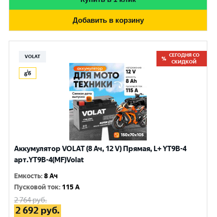
Добавить в корзину
СЕГОДНЯ СО
VOLAT
СКИДКОЙ
Аккумулятор VOLAT (8 Ач, 12 V) Прямая, L+ YT9B-4
арт.YT9B-4(MF)Volat
Емкость
:
8 Ач
Пусковой ток
:
115 A
2 764
руб.
2 692
руб.