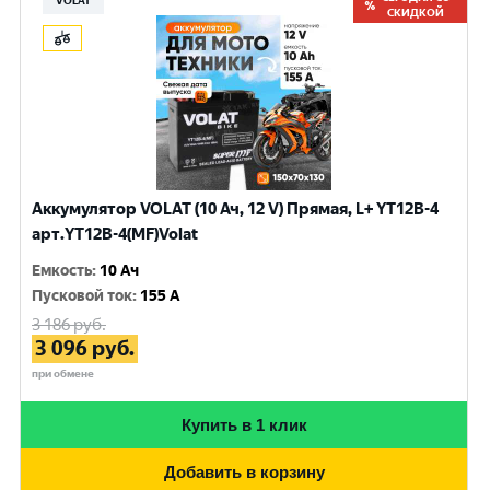
VOLAT
СКИДКОЙ
Аккумулятор VOLAT (10 Ач, 12 V) Прямая, L+ YT12B-4
арт.YT12B-4(MF)Volat
Емкость
:
10 Ач
Пусковой ток
:
155 A
3 186
руб.
3 096
руб.
при обмене
Купить в 1 клик
Добавить в корзину