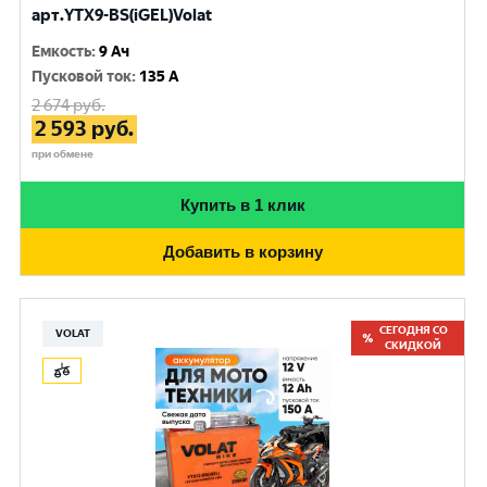
арт.YTX9-BS(iGEL)Volat
Емкость
:
9 Ач
Пусковой ток
:
135 A
2 674
руб.
2 593
руб.
при обмене
Купить в 1 клик
Добавить в корзину
СЕГОДНЯ СО
VOLAT
СКИДКОЙ