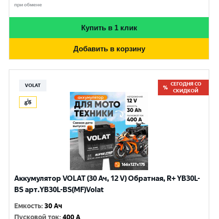
при обмене
Купить в 1 клик
Добавить в корзину
СЕГОДНЯ СО
VOLAT
СКИДКОЙ
Аккумулятор VOLAT (30 Ач, 12 V) Обратная, R+ YB30L-
BS арт.YB30L-BS(MF)Volat
Емкость
:
30 Ач
Пусковой ток
:
400 A