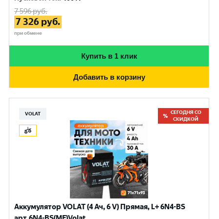
7 596
руб.
7 326
руб.
при обмене
Купить в 1 клик
Добавить в корзину
СЕГОДНЯ СО
VOLAT
СКИДКОЙ
Аккумулятор VOLAT (4 Ач, 6 V) Прямая, L+ 6N4-BS
арт.6N4-BS(MF)Volat