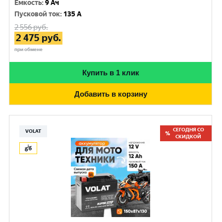
Емкость
:
9 Ач
Пусковой ток
:
135 A
2 556
руб.
2 475
руб.
при обмене
Купить в 1 клик
Добавить в корзину
СЕГОДНЯ СО
VOLAT
СКИДКОЙ