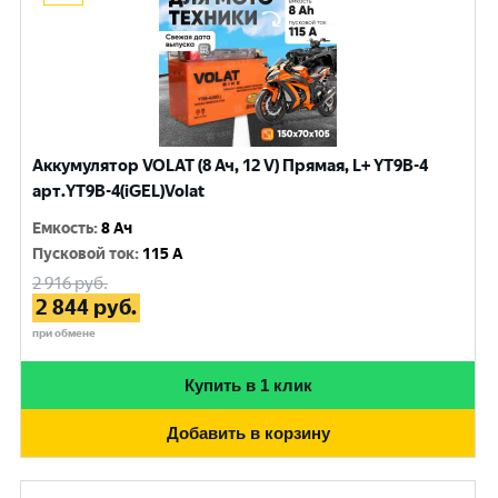
Аккумулятор VOLAT (8 Ач, 12 V) Прямая, L+ YT9B-4
арт.YT9B-4(iGEL)Volat
Емкость
:
8 Ач
Пусковой ток
:
115 A
2 916
руб.
2 844
руб.
при обмене
Купить в 1 клик
Добавить в корзину