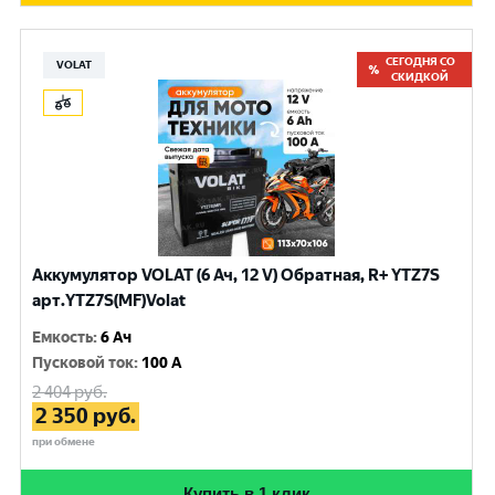
СЕГОДНЯ СО
VOLAT
СКИДКОЙ
Аккумулятор VOLAT (6 Ач, 12 V) Обратная, R+ YTZ7S
арт.YTZ7S(MF)Volat
Емкость
:
6 Ач
Пусковой ток
:
100 A
2 404
руб.
2 350
руб.
при обмене
Купить в 1 клик