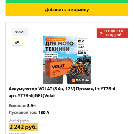
Добавить в корзину
СЕГОДНЯ СО
VOLAT
СКИДКОЙ
Аккумулятор VOLAT (8 Ач, 12 V) Прямая, L+ YT7B-4
арт.YT7B-4(iGEL)Volat
Емкость
:
8 Ач
Пусковой ток
:
130 A
2 314
руб.
2 242
руб.
при обмене