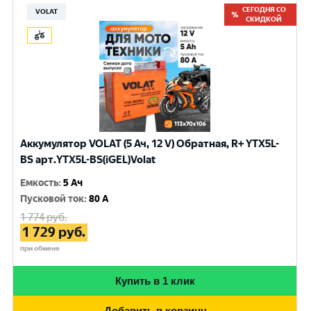
СЕГОДНЯ СО
VOLAT
СКИДКОЙ
Аккумулятор VOLAT (5 Ач, 12 V) Обратная, R+ YTX5L-
BS арт.YTX5L-BS(iGEL)Volat
Емкость
:
5 Ач
Пусковой ток
:
80 A
1 774
руб.
1 729
руб.
при обмене
Купить в 1 клик
Добавить в корзину