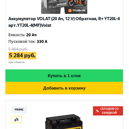
Аккумулятор VOLAT (20 Ач, 12 V) Обратная, R+ YT20L-4
арт.YT20L-4(MF)Volat
Емкость
:
20 Ач
Пусковой ток
:
330 A
5 464
руб.
5 284
руб.
при обмене
Купить в 1 клик
Добавить в корзину
СЕГОДНЯ СО
PRIME
СКИДКОЙ