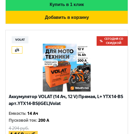
Купить в 1 клик
Добавить в корзину
СЕГОДНЯ СО
VOLAT
СКИДКОЙ
Аккумулятор VOLAT (14 Ач, 12 V) Прямая, L+ YTX14-BS
арт.YTX14-BS(iGEL)Volat
Емкость
:
14 Ач
Пусковой ток
:
200 A
4 294
руб.