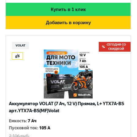
Купить в 1 клик
Добавить в корзину
СЕГОДНЯ СО
VOLAT
СКИДКОЙ
Аккумулятор VOLAT (7 Ач, 12 V) Прямая, L+ YTX7A-BS
арт.YTX7A-BS(MF)Volat
Емкость
:
7 Ач
Пусковой ток
:
105 A
2 106
руб.