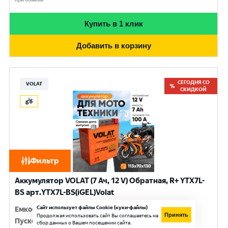
Купить в 1 клик
Добавить в корзину
СЕГОДНЯ СО
VOLAT
СКИДКОЙ
Фильтр
Аккумулятор VOLAT (7 Ач, 12 V) Обратная, R+ YTX7L-
BS арт.YTX7L-BS(iGEL)Volat
Сайт использует файлы Cookie (куки-файлы)
Емкость
:
7 Ач
Принять
Продолжая использовать сайт Вы соглашаетесь на
Пусковой ток
:
100 A
сбор данных о Вашем посещении сайта.