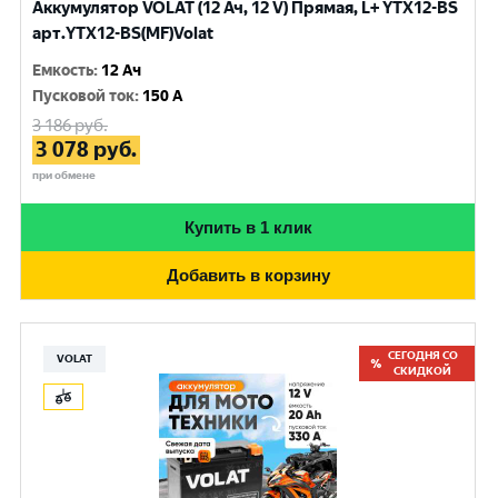
Аккумулятор VOLAT (12 Ач, 12 V) Прямая, L+ YTX12-BS
арт.YTX12-BS(MF)Volat
Емкость
:
12 Ач
Пусковой ток
:
150 A
3 186
руб.
3 078
руб.
при обмене
Купить в 1 клик
Добавить в корзину
СЕГОДНЯ СО
VOLAT
СКИДКОЙ