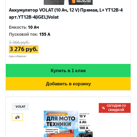
Аккумулятор VOLAT (10 Ач, 12 V) Прямая, L+ YT12B-4
арт.YT12B-4(iGEL)Volat
Емкость
:
10 Ач
Пусковой ток
:
155 A
3 366
руб.
3 276
руб.
при обмене
Купить в 1 клик
Добавить в корзину
СЕГОДНЯ СО
VOLAT
СКИДКОЙ