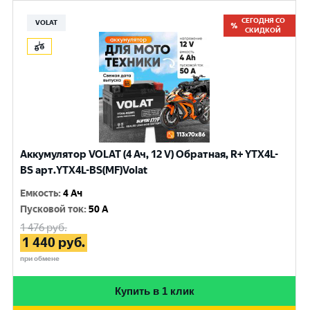
СЕГОДНЯ СО
VOLAT
СКИДКОЙ
Аккумулятор VOLAT (4 Ач, 12 V) Обратная, R+ YTX4L-
BS арт.YTX4L-BS(MF)Volat
Емкость
:
4 Ач
Пусковой ток
:
50 A
1 476
руб.
1 440
руб.
при обмене
Купить в 1 клик