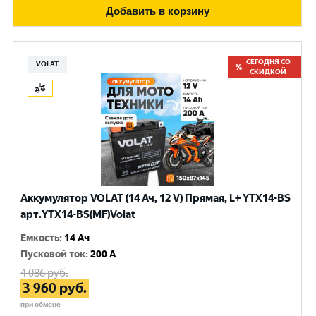
Добавить в корзину
СЕГОДНЯ СО
VOLAT
СКИДКОЙ
Аккумулятор VOLAT (14 Ач, 12 V) Прямая, L+ YTX14-BS
арт.YTX14-BS(MF)Volat
Емкость
:
14 Ач
Пусковой ток
:
200 A
4 086
руб.
3 960
руб.
при обмене