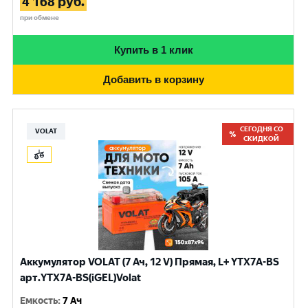
4 168
руб.
при обмене
Купить в 1 клик
Добавить в корзину
СЕГОДНЯ СО
VOLAT
СКИДКОЙ
Аккумулятор VOLAT (7 Ач, 12 V) Прямая, L+ YTX7A-BS
арт.YTX7A-BS(iGEL)Volat
Емкость
:
7 Ач