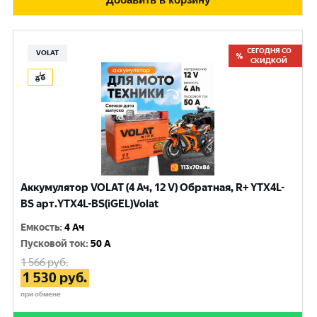
СЕГОДНЯ СО
VOLAT
СКИДКОЙ
Аккумулятор VOLAT (4 Ач, 12 V) Обратная, R+ YTX4L-
BS арт.YTX4L-BS(iGEL)Volat
Емкость
:
4 Ач
Пусковой ток
:
50 A
1 566
руб.
1 530
руб.
при обмене