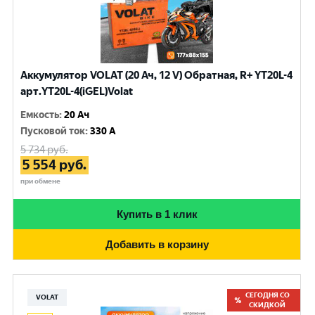
Аккумулятор VOLAT (20 Ач, 12 V) Обратная, R+ YT20L-4
арт.YT20L-4(iGEL)Volat
Емкость
:
20 Ач
Пусковой ток
:
330 A
5 734
руб.
5 554
руб.
при обмене
Купить в 1 клик
Добавить в корзину
СЕГОДНЯ СО
VOLAT
СКИДКОЙ