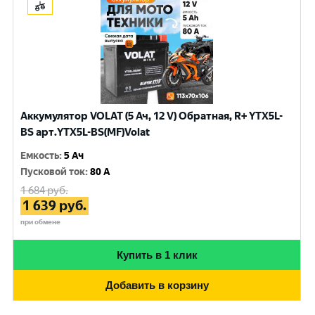
Аккумулятор VOLAT (5 Ач, 12 V) Обратная, R+ YTX5L-
BS арт.YTX5L-BS(MF)Volat
Емкость
:
5 Ач
Пусковой ток
:
80 A
1 684
руб.
1 639
руб.
при обмене
Купить в 1 клик
Добавить в корзину