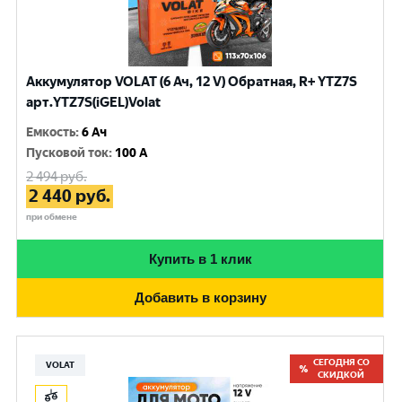
Аккумулятор VOLAT (6 Ач, 12 V) Обратная, R+ YTZ7S
арт.YTZ7S(iGEL)Volat
Емкость
:
6 Ач
Пусковой ток
:
100 A
2 494
руб.
2 440
руб.
при обмене
Купить в 1 клик
Добавить в корзину
СЕГОДНЯ СО
VOLAT
СКИДКОЙ