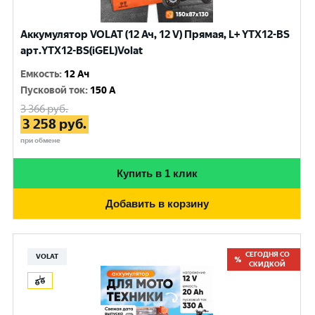
Аккумулятор VOLAT (12 Ач, 12 V) Прямая, L+ YTX12-BS
арт.YTX12-BS(iGEL)Volat
Емкость
:
12 Ач
Пусковой ток
:
150 A
3 366
руб.
3 258
руб.
при обмене
Купить в 1 клик
Добавить в корзину
СЕГОДНЯ СО
VOLAT
СКИДКОЙ