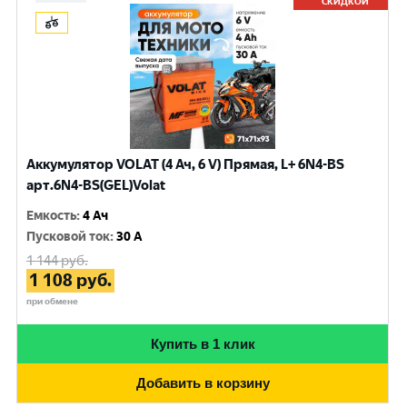
СКИДКОЙ
Аккумулятор VOLAT (4 Ач, 6 V) Прямая, L+ 6N4-BS
арт.6N4-BS(GEL)Volat
Емкость
:
4 Ач
Пусковой ток
:
30 A
1 144
руб.
1 108
руб.
при обмене
Купить в 1 клик
Добавить в корзину