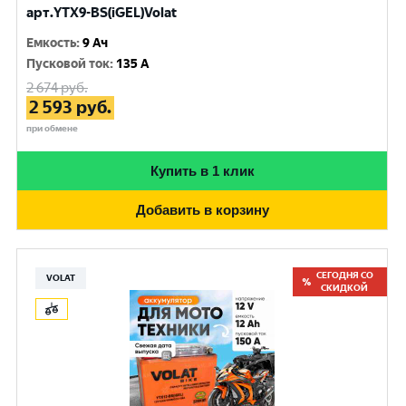
арт.YTX9-BS(iGEL)Volat
Емкость
:
9 Ач
Пусковой ток
:
135 A
2 674
руб.
2 593
руб.
при обмене
Купить в 1 клик
Добавить в корзину
СЕГОДНЯ СО
VOLAT
СКИДКОЙ