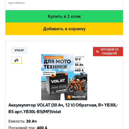
при обмене
Купить в 1 клик
Добавить в корзину
СЕГОДНЯ СО
VOLAT
СКИДКОЙ
Аккумулятор VOLAT (30 Ач, 12 V) Обратная, R+ YB30L-
BS арт.YB30L-BS(MF)Volat
Емкость
:
30 Ач
Пусковой ток
:
400 A