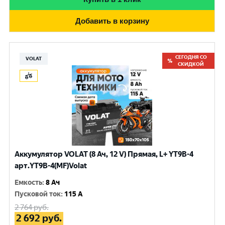
Добавить в корзину
СЕГОДНЯ СО
VOLAT
СКИДКОЙ
Аккумулятор VOLAT (8 Ач, 12 V) Прямая, L+ YT9B-4
арт.YT9B-4(MF)Volat
Емкость
:
8 Ач
Пусковой ток
:
115 A
2 764
руб.
2 692
руб.