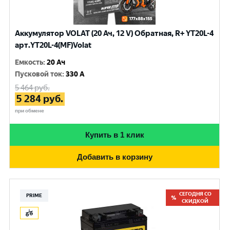
Аккумулятор VOLAT (20 Ач, 12 V) Обратная, R+ YT20L-4
арт.YT20L-4(MF)Volat
Емкость
:
20 Ач
Пусковой ток
:
330 A
5 464
руб.
5 284
руб.
при обмене
Купить в 1 клик
Добавить в корзину
СЕГОДНЯ СО
PRIME
СКИДКОЙ