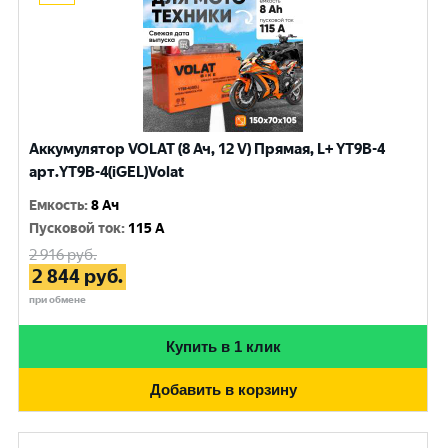
Аккумулятор VOLAT (8 Ач, 12 V) Прямая, L+ YT9B-4
арт.YT9B-4(iGEL)Volat
Емкость
:
8 Ач
Пусковой ток
:
115 A
2 916
руб.
2 844
руб.
при обмене
Купить в 1 клик
Добавить в корзину