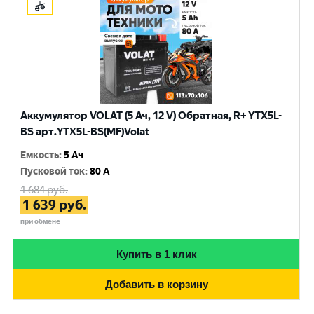
Аккумулятор VOLAT (5 Ач, 12 V) Обратная, R+ YTX5L-
BS арт.YTX5L-BS(MF)Volat
Емкость
:
5 Ач
Пусковой ток
:
80 A
1 684
руб.
1 639
руб.
при обмене
Купить в 1 клик
Добавить в корзину