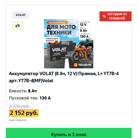
СЕГОДНЯ СО
VOLAT
СКИДКОЙ
Аккумулятор VOLAT (8 Ач, 12 V) Прямая, L+ YT7B-4
арт.YT7B-4(MF)Volat
Емкость
:
8 Ач
Пусковой ток
:
130 A
2 224
руб.
2 152
руб.
при обмене
Купить в 1 клик