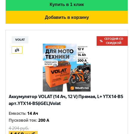
Купить в 1 клик
Добавить в корзину
СЕГОДНЯ СО
VOLAT
СКИДКОЙ
Аккумулятор VOLAT (14 Ач, 12 V) Прямая, L+ YTX14-BS
арт.YTX14-BS(iGEL)Volat
Емкость
:
14 Ач
Пусковой ток
:
200 A
4 294
руб.