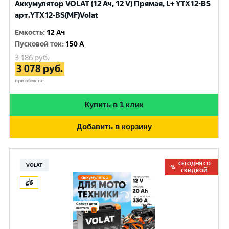
Аккумулятор VOLAT (12 Ач, 12 V) Прямая, L+ YTX12-BS
арт.YTX12-BS(MF)Volat
Емкость
:
12 Ач
Пусковой ток
:
150 A
3 186
руб.
3 078
руб.
при обмене
Купить в 1 клик
Добавить в корзину
СЕГОДНЯ СО
VOLAT
СКИДКОЙ