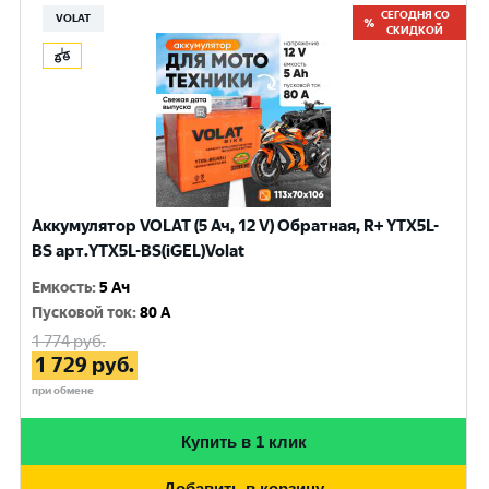
СЕГОДНЯ СО
VOLAT
СКИДКОЙ
Аккумулятор VOLAT (5 Ач, 12 V) Обратная, R+ YTX5L-
BS арт.YTX5L-BS(iGEL)Volat
Емкость
:
5 Ач
Пусковой ток
:
80 A
1 774
руб.
1 729
руб.
при обмене
Купить в 1 клик
Добавить в корзину