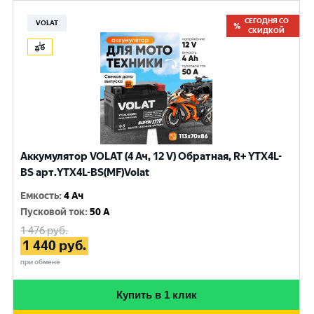
СЕГОДНЯ СО
VOLAT
СКИДКОЙ
Аккумулятор VOLAT (4 Ач, 12 V) Обратная, R+ YTX4L-
BS арт.YTX4L-BS(MF)Volat
Емкость
:
4 Ач
Пусковой ток
:
50 A
1 476
руб.
1 440
руб.
при обмене
Купить в 1 клик