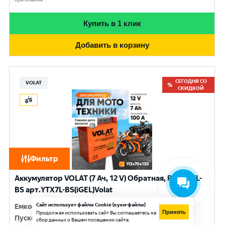
Купить в 1 клик
Добавить в корзину
СЕГОДНЯ СО
VOLAT
СКИДКОЙ
Фильтр
Аккумулятор VOLAT (7 Ач, 12 V) Обратная, R+ YTX7L-
BS арт.YTX7L-BS(iGEL)Volat
Сайт использует файлы Cookie (куки-файлы)
Емкость
:
7 Ач
Принять
Продолжая использовать сайт Вы соглашаетесь на
Пусковой ток
:
100 A
сбор данных о Вашем посещении сайта.