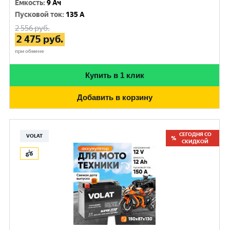
Емкость
:
9 Ач
Пусковой ток
:
135 A
2 556
руб.
2 475
руб.
при обмене
Купить в 1 клик
Добавить в корзину
СЕГОДНЯ СО
VOLAT
СКИДКОЙ