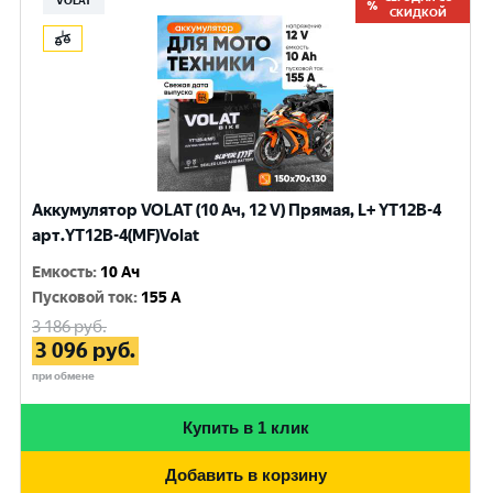
VOLAT
СКИДКОЙ
Аккумулятор VOLAT (10 Ач, 12 V) Прямая, L+ YT12B-4
арт.YT12B-4(MF)Volat
Емкость
:
10 Ач
Пусковой ток
:
155 A
3 186
руб.
3 096
руб.
при обмене
Купить в 1 клик
Добавить в корзину