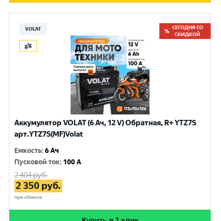
СЕГОДНЯ СО
VOLAT
СКИДКОЙ
Аккумулятор VOLAT (6 Ач, 12 V) Обратная, R+ YTZ7S
арт.YTZ7S(MF)Volat
Емкость
:
6 Ач
Пусковой ток
:
100 A
2 404
руб.
2 350
руб.
при обмене
Купить в 1 клик