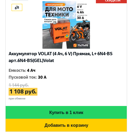
СКИДКОЙ
Аккумулятор VOLAT (4 Ач, 6 V) Прямая, L+ 6N4-BS
арт.6N4-BS(GEL)Volat
Емкость
:
4 Ач
Пусковой ток
:
30 A
1 144
руб.
1 108
руб.
при обмене
Купить в 1 клик
Добавить в корзину