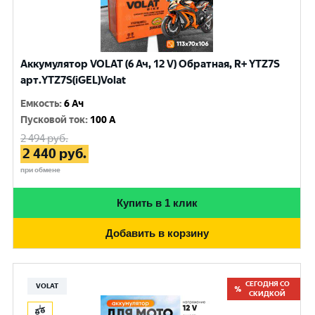
Аккумулятор VOLAT (6 Ач, 12 V) Обратная, R+ YTZ7S
арт.YTZ7S(iGEL)Volat
Емкость
:
6 Ач
Пусковой ток
:
100 A
2 494
руб.
2 440
руб.
при обмене
Купить в 1 клик
Добавить в корзину
СЕГОДНЯ СО
VOLAT
СКИДКОЙ