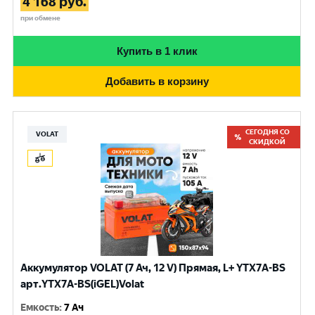
4 168
руб.
при обмене
Купить в 1 клик
Добавить в корзину
СЕГОДНЯ СО
VOLAT
СКИДКОЙ
Аккумулятор VOLAT (7 Ач, 12 V) Прямая, L+ YTX7A-BS
арт.YTX7A-BS(iGEL)Volat
Емкость
:
7 Ач