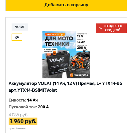
Добавить в корзину
СЕГОДНЯ СО
VOLAT
СКИДКОЙ
Аккумулятор VOLAT (14 Ач, 12 V) Прямая, L+ YTX14-BS
арт.YTX14-BS(MF)Volat
Емкость
:
14 Ач
Пусковой ток
:
200 A
4 086
руб.
3 960
руб.
при обмене