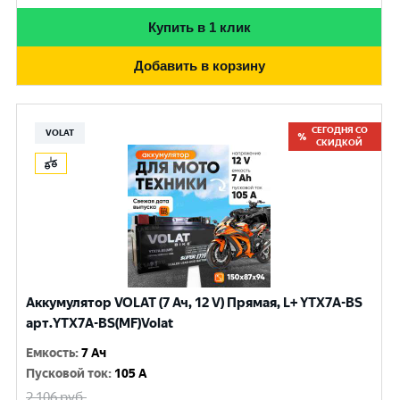
Купить в 1 клик
Добавить в корзину
СЕГОДНЯ СО
VOLAT
СКИДКОЙ
Аккумулятор VOLAT (7 Ач, 12 V) Прямая, L+ YTX7A-BS
арт.YTX7A-BS(MF)Volat
Емкость
:
7 Ач
Пусковой ток
:
105 A
2 106
руб.