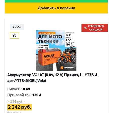
Добавить в корзину
СЕГОДНЯ СО
VOLAT
СКИДКОЙ
Аккумулятор VOLAT (8 Ач, 12 V) Прямая, L+ YT7B-4
арт.YT7B-4(iGEL)Volat
Емкость
:
8 Ач
Пусковой ток
:
130 A
2 314
руб.
2 242
руб.
при обмене