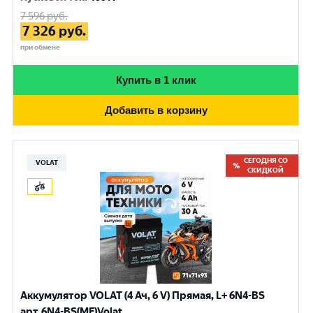
7 596
руб.
7 326
руб.
при обмене
Купить в 1 клик
Добавить в корзину
СЕГОДНЯ СО
VOLAT
СКИДКОЙ
Аккумулятор VOLAT (4 Ач, 6 V) Прямая, L+ 6N4-BS
арт.6N4-BS(MF)Volat