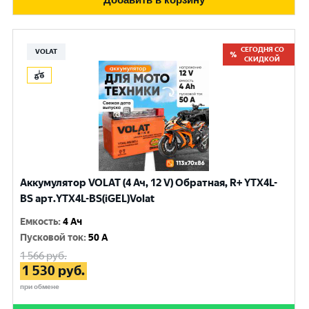
СЕГОДНЯ СО
VOLAT
СКИДКОЙ
Аккумулятор VOLAT (4 Ач, 12 V) Обратная, R+ YTX4L-
BS арт.YTX4L-BS(iGEL)Volat
Емкость
:
4 Ач
Пусковой ток
:
50 A
1 566
руб.
1 530
руб.
при обмене