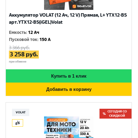
Аккумулятор VOLAT (12 Ач, 12 V) Прямая, L+ YTX12-BS
арт.YTX12-BS(iGEL)Volat
Емкость
:
12 Ач
Пусковой ток
:
150 A
3 366
руб.
3 258
руб.
при обмене
Купить в 1 клик
Добавить в корзину
СЕГОДНЯ СО
VOLAT
СКИДКОЙ