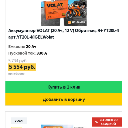
Аккумулятор VOLAT (20 Ач, 12 V) Обратная, R+ YT20L-4
арт.YT20L-4(iGEL)Volat
Емкость
:
20 Ач
Пусковой ток
:
330 A
5 734
руб.
5 554
руб.
при обмене
Купить в 1 клик
Добавить в корзину
СЕГОДНЯ СО
VOLAT
СКИДКОЙ