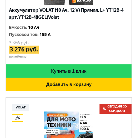
Аккумулятор VOLAT (10 Ач, 12 V) Прямая, L+ YT12B-4
арт.YT12B-4(iGEL)Volat
Емкость
:
10 Ач
Пусковой ток
:
155 A
3 366
руб.
3 276
руб.
при обмене
Купить в 1 клик
Добавить в корзину
СЕГОДНЯ СО
VOLAT
СКИДКОЙ