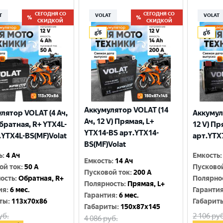
СЕГОДНЯ СО
СЕГОДНЯ СО
T
VOLAT
VOLAT
СКИДКОЙ
СКИДКОЙ
Аккумулятор VOLAT (14
лятор VOLAT (4 Ач,
Аккумул
Ач, 12 V) Прямая, L+
Обратная, R+ YTX4L-
12 V) Пр
YTX14-BS арт.YTX14-
.YTX4L-BS(MF)Volat
арт.YTX
BS(MF)Volat
ь
:
4 Ач
Емкость
:
Емкость
:
14 Ач
ой ток
:
50 A
Пусково
Пусковой ток
:
200 A
ость
:
Обратная, R+
Полярно
Полярность
:
Прямая, L+
ия
:
6 мес.
Гаранти
Гарантия
:
6 мес.
ты
:
113x70x86
Габарит
Габариты
:
150x87x145
уб.
2 106
руб
4 086
руб.