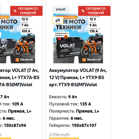
СЕГОДНЯ СО
СЕГОДНЯ СО
VOLAT
СКИДКОЙ
СКИДКОЙ
ятор VOLAT (7 Ач,
Аккумулятор VOLAT (9 Ач,
ямая, L+ YTX7A-BS
12 V) Прямая, L+ YTX9-BS
7A-BS(MF)Volat
арт.YTX9-BS(MF)Volat
7 Ач
Емкость
:
9 Ач
й ток
:
105 A
Пусковой ток
:
135 A
сть
:
Прямая, L+
Полярность
:
Прямая, L+
я
:
6 мес.
Гарантия
:
6 мес.
ы
:
150x87x94
Габариты
:
150x87x107
.
2 556
руб.