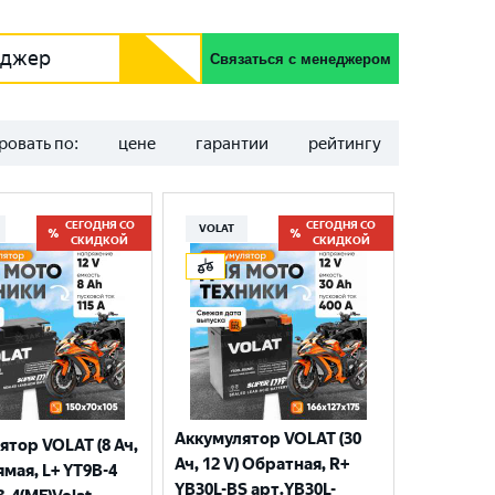
еджер
Связаться с менеджером
ровать по:
цене
гарантии
рейтингу
СЕГОДНЯ СО
СЕГОДНЯ СО
VOLAT
СКИДКОЙ
СКИДКОЙ
Аккумулятор VOLAT (30
ятор VOLAT (8 Ач,
Ач, 12 V) Обратная, R+
ямая, L+ YT9B-4
YB30L-BS арт.YB30L-