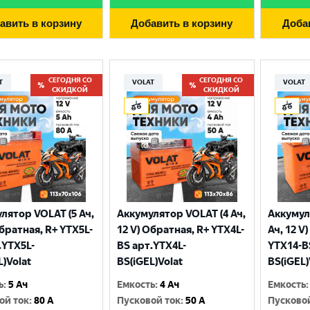
авить в корзину
Добавить в корзину
Доба
СЕГОДНЯ СО
СЕГОДНЯ СО
T
VOLAT
VOLAT
СКИДКОЙ
СКИДКОЙ
лятор VOLAT (5 Ач,
Аккумулятор VOLAT (4 Ач,
Аккумул
Выберите ваш город
Обратная, R+ YTX5L-
12 V) Обратная, R+ YTX4L-
Ач, 12 V
.YTX5L-
BS арт.YTX4L-
YTX14-B
L)Volat
BS(iGEL)Volat
BS(iGEL)
Великий Новгород
Санкт-Петербург
ь
:
5 Ач
Емкость
:
4 Ач
Емкость
:
Гатчина
Смоленск
ой ток
:
80 A
Пусковой ток
:
50 A
Пусково