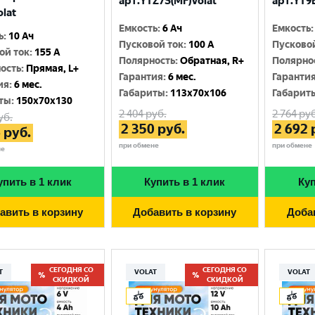
арт.YTZ7S(MF)Volat
арт.YT9B
olat
Емкость
:
6 Ач
Емкость
:
ь
:
10 Ач
Пусковой ток
:
100 A
Пусково
ой ток
:
155 A
Полярность
:
Обратная, R+
Полярно
ость
:
Прямая, L+
Гарантия
:
6 мес.
Гаранти
ия
:
6 мес.
Габариты
:
113x70x106
Габарит
ты
:
150x70x130
2 404
руб.
2 764
руб
уб.
2 350
руб.
2 692
6
руб.
при обмене
при обмене
не
упить в 1 клик
Купить в 1 клик
Куп
авить в корзину
Добавить в корзину
Доба
СЕГОДНЯ СО
СЕГОДНЯ СО
T
VOLAT
VOLAT
СКИДКОЙ
СКИДКОЙ