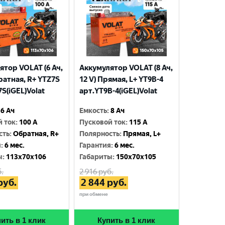
ятор VOLAT (6 Ач,
Аккумулятор VOLAT (8 Ач,
ратная, R+ YTZ7S
12 V) Прямая, L+ YT9B-4
S(iGEL)Volat
арт.YT9B-4(iGEL)Volat
6 Ач
Емкость
:
8 Ач
й ток
:
100 A
Пусковой ток
:
115 A
сть
:
Обратная, R+
Полярность
:
Прямая, L+
я
:
6 мес.
Гарантия
:
6 мес.
ы
:
113x70x106
Габариты
:
150x70x105
.
2 916
руб.
руб.
2 844
руб.
при обмене
ить в 1 клик
Купить в 1 клик