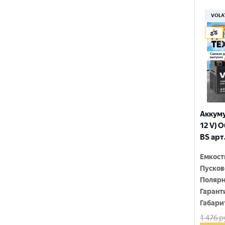
150x86x108
YTX9-BS
VOLA
150x86x110
YTZ10S
150x86x111
YTZ12S
150x86x130
YTZ14S-4
150x86x131
YTZ5S
150x86x145
YTZ7S
Аккуму
150x86x161
12 V) 
6N4-2A-4
BS арт
150x86x94
6N4-BS
Емкост
150x86x94
Пусков
150x87x105
Полярн
Гарант
150x87x107
Габари
1 476
р
150x87x110