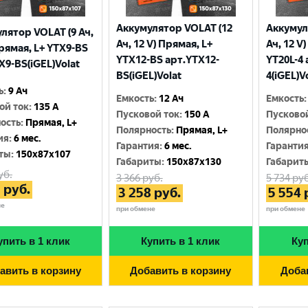
Аккумулятор VOLAT (12
Аккумул
лятор VOLAT (9 Ач,
Ач, 12 V) Прямая, L+
Ач, 12 V
Прямая, L+ YTX9-BS
YTX12-BS арт.YTX12-
YT20L-4 
X9-BS(iGEL)Volat
BS(iGEL)Volat
4(iGEL)V
ь
:
9 Ач
Емкость
:
12 Ач
Емкость
:
ой ток
:
135 A
Пусковой ток
:
150 A
Пусково
ость
:
Прямая, L+
Полярность
:
Прямая, L+
Полярно
ия
:
6 мес.
Гарантия
:
6 мес.
Гаранти
ты
:
150x87x107
Габариты
:
150x87x130
Габарит
уб.
3 366
руб.
5 734
руб
3
руб.
3 258
руб.
5 554
не
при обмене
при обмене
упить в 1 клик
Купить в 1 клик
Куп
авить в корзину
Добавить в корзину
Доба