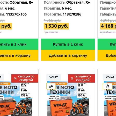
Москва
ость
:
Обратная, R+
Полярность
:
Обратная, R+
Полярно
ия
:
6 мес.
Гарантия
:
6 мес.
Гаранти
ты
:
113x70x106
Габариты
:
113x70x86
Габарит
уб.
1 566
руб.
4 294
руб
9
руб.
1 530
руб.
4 168
не
при обмене
при обмене
упить в 1 клик
Купить в 1 клик
Куп
авить в корзину
Добавить в корзину
Доба
СЕГОДНЯ СО
СЕГОДНЯ СО
T
VOLAT
VOLAT
СКИДКОЙ
СКИДКОЙ