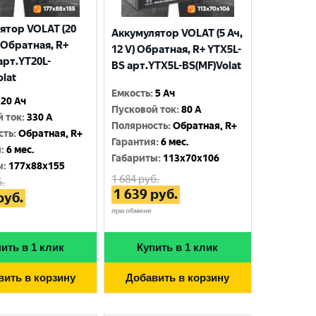
ятор VOLAT (20
Аккумулятор VOLAT (5 Ач,
) Обратная, R+
12 V) Обратная, R+ YTX5L-
арт.YT20L-
BS арт.YTX5L-BS(MF)Volat
olat
Емкость
:
5 Ач
20 Ач
Пусковой ток
:
80 A
й ток
:
330 A
Полярность
:
Обратная, R+
сть
:
Обратная, R+
Гарантия
:
6 мес.
я
:
6 мес.
Габариты
:
113x70x106
ы
:
177x88x155
1 684
руб.
.
1 639
руб.
руб.
при обмене
ить в 1 клик
Купить в 1 клик
вить в корзину
Добавить в корзину