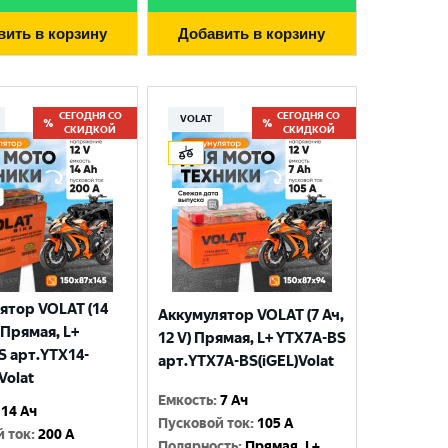
вить в корзину
Добавить в корзину
СЕГОДНЯ СО
СЕГОДНЯ СО
VOLAT
СКИДКОЙ
СКИДКОЙ
ятор VOLAT (14
Аккумулятор VOLAT (7 Ач,
) Прямая, L+
12 V) Прямая, L+ YTX7A-BS
S арт.YTX14-
арт.YTX7A-BS(iGEL)Volat
Volat
Емкость
:
7 Ач
14 Ач
Пусковой ток
:
105 A
й ток
:
200 A
Полярность
:
Прямая, L+