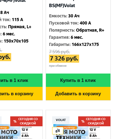
-4(MF)Volat
BS(MF)Volat
8 Ач
Емкость
:
30 Ач
й ток
:
115 A
Пусковой ток
:
400 A
сть
:
Прямая, L+
Полярность
:
Обратная, R+
я
:
6 мес.
Гарантия
:
6 мес.
ы
:
150x70x105
Габариты
:
166x127x175
.
7 596
руб.
руб.
7 326
руб.
при обмене
ить в 1 клик
Купить в 1 клик
вить в корзину
Добавить в корзину
СЕГОДНЯ СО
СЕГОДНЯ СО
VOLAT
СКИДКОЙ
СКИДКОЙ