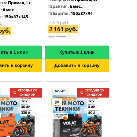
сть
:
Прямая, L+
Гарантия
:
6 мес.
я
:
6 мес.
Габариты
:
150x87x94
ы
:
150x87x145
2 224
руб.
.
2 161
руб.
руб.
при обмене
ить в 1 клик
Купить в 1 клик
вить в корзину
Добавить в корзину
СЕГОДНЯ СО
СЕГОДНЯ СО
VOLAT
СКИДКОЙ
СКИДКОЙ