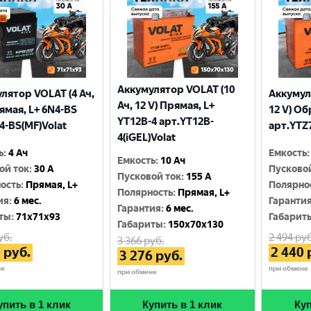
Аккумулятор VOLAT (10
лятор VOLAT (4 Ач,
Аккумул
Ач, 12 V) Прямая, L+
рямая, L+ 6N4-BS
12 V) Об
YT12B-4 арт.YT12B-
4-BS(MF)Volat
арт.YTZ7
4(iGEL)Volat
ь
:
4 Ач
Емкость
:
Емкость
:
10 Ач
ой ток
:
30 A
Пусково
Пусковой ток
:
155 A
ость
:
Прямая, L+
Полярно
Полярность
:
Прямая, L+
ия
:
6 мес.
Гаранти
Гарантия
:
6 мес.
ты
:
71x71x93
Габарит
Габариты
:
150x70x130
уб.
2 494
руб
3 366
руб.
0
руб.
2 440
3 276
руб.
не
при обмене
при обмене
упить в 1 клик
Купить в 1 клик
Куп