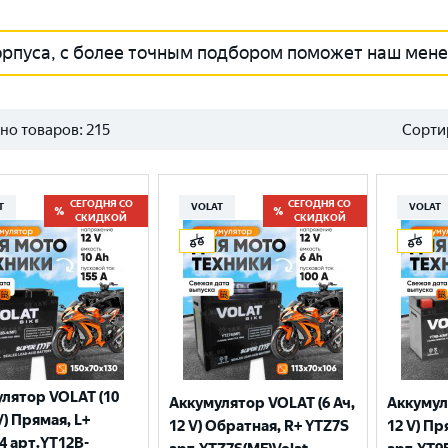
орпуса, с более точным подбором поможет наш мен
но товаров:
215
Сорти
СЕГОДНЯ СО
СЕГОДНЯ СО
T
VOLAT
VOLAT
СКИДКОЙ
СКИДКОЙ
лятор VOLAT (10
Аккумулятор VOLAT (6 Ач,
Аккумул
V) Прямая, L+
12 V) Обратная, R+ YTZ7S
12 V) Пр
4 арт.YT12B-