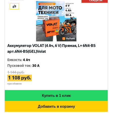
СКИДКОЙ
Аккумулятор VOLAT (4 Ач, 6 V) Прямая, L+ 6N4-BS
арт.6N4-BS(GEL)Volat
Емкость
:
4 Ач
Пусковой ток
:
30 A
1 144
руб.
1 108
руб.
при обмене
Купить в 1 клик
Добавить в корзину