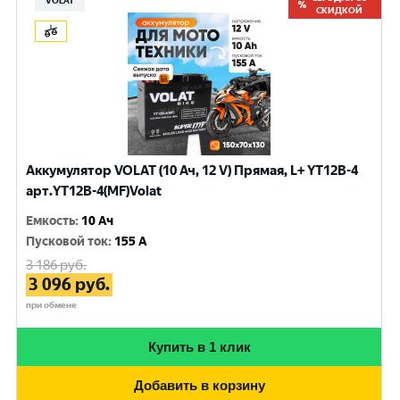
VOLAT
СКИДКОЙ
Аккумулятор VOLAT (10 Ач, 12 V) Прямая, L+ YT12B-4
арт.YT12B-4(MF)Volat
Емкость
:
10 Ач
Пусковой ток
:
155 A
3 186
руб.
3 096
руб.
при обмене
Купить в 1 клик
Добавить в корзину