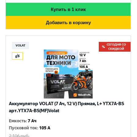
Купить в 1 клик
Добавить в корзину
СЕГОДНЯ СО
VOLAT
СКИДКОЙ
Аккумулятор VOLAT (7 Ач, 12 V) Прямая, L+ YTX7A-BS
арт.YTX7A-BS(MF)Volat
Емкость
:
7 Ач
Пусковой ток
:
105 A
2 106
руб.