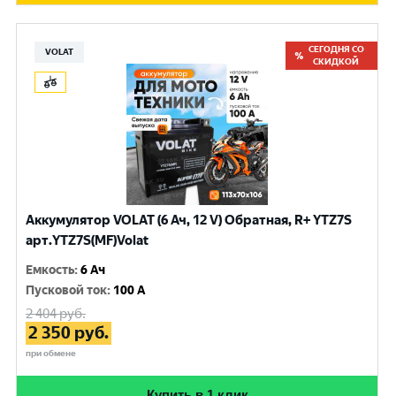
СЕГОДНЯ СО
VOLAT
СКИДКОЙ
Аккумулятор VOLAT (6 Ач, 12 V) Обратная, R+ YTZ7S
арт.YTZ7S(MF)Volat
Емкость
:
6 Ач
Пусковой ток
:
100 A
2 404
руб.
2 350
руб.
при обмене
Купить в 1 клик