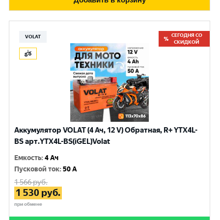
СЕГОДНЯ СО
VOLAT
СКИДКОЙ
Аккумулятор VOLAT (4 Ач, 12 V) Обратная, R+ YTX4L-
BS арт.YTX4L-BS(iGEL)Volat
Емкость
:
4 Ач
Пусковой ток
:
50 A
1 566
руб.
1 530
руб.
при обмене