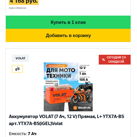
4 168
руб.
при обмене
Купить в 1 клик
Добавить в корзину
СЕГОДНЯ СО
VOLAT
СКИДКОЙ
Аккумулятор VOLAT (7 Ач, 12 V) Прямая, L+ YTX7A-BS
арт.YTX7A-BS(iGEL)Volat
Емкость
:
7 Ач