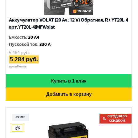
Аккумулятор VOLAT (20 Ач, 12 V) Обратная, R+ YT20L-4
арт.YT20L-4(MF)Volat
Емкость
:
20 Ач
Пусковой ток
:
330 A
5 464
руб.
5 284
руб.
при обмене
Купить в 1 клик
Добавить в корзину
СЕГОДНЯ СО
PRIME
СКИДКОЙ