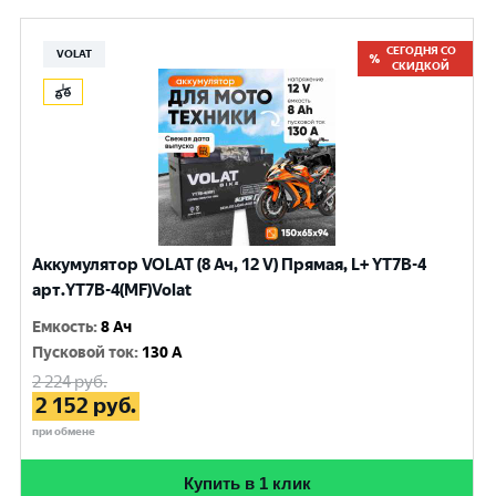
СЕГОДНЯ СО
VOLAT
СКИДКОЙ
Аккумулятор VOLAT (8 Ач, 12 V) Прямая, L+ YT7B-4
арт.YT7B-4(MF)Volat
Емкость
:
8 Ач
Пусковой ток
:
130 A
2 224
руб.
2 152
руб.
при обмене
Купить в 1 клик