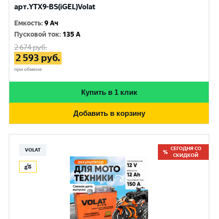
арт.YTX9-BS(iGEL)Volat
Емкость
:
9 Ач
Пусковой ток
:
135 A
2 674
руб.
2 593
руб.
при обмене
Купить в 1 клик
Добавить в корзину
СЕГОДНЯ СО
VOLAT
СКИДКОЙ