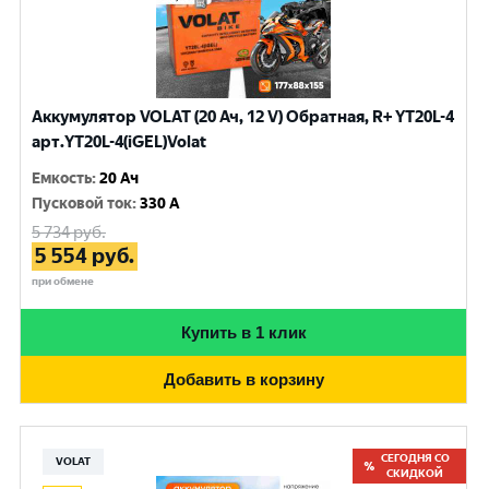
Аккумулятор VOLAT (20 Ач, 12 V) Обратная, R+ YT20L-4
арт.YT20L-4(iGEL)Volat
Емкость
:
20 Ач
Пусковой ток
:
330 A
5 734
руб.
5 554
руб.
при обмене
Купить в 1 клик
Добавить в корзину
СЕГОДНЯ СО
VOLAT
СКИДКОЙ