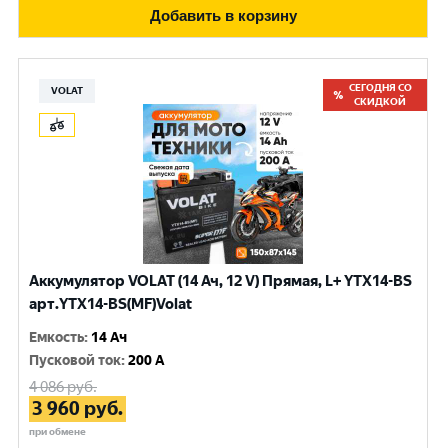
Добавить в корзину
СЕГОДНЯ СО
VOLAT
СКИДКОЙ
Аккумулятор VOLAT (14 Ач, 12 V) Прямая, L+ YTX14-BS
арт.YTX14-BS(MF)Volat
Емкость
:
14 Ач
Пусковой ток
:
200 A
4 086
руб.
3 960
руб.
при обмене