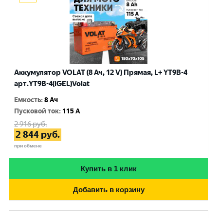
Аккумулятор VOLAT (8 Ач, 12 V) Прямая, L+ YT9B-4
арт.YT9B-4(iGEL)Volat
Емкость
:
8 Ач
Пусковой ток
:
115 A
2 916
руб.
2 844
руб.
при обмене
Купить в 1 клик
Добавить в корзину