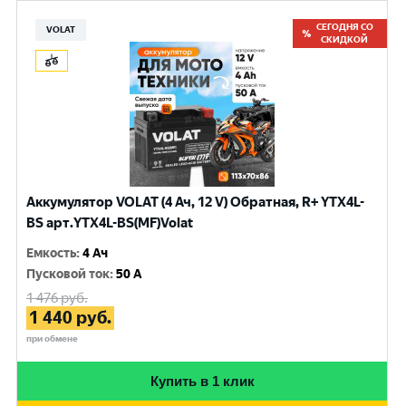
СЕГОДНЯ СО
VOLAT
СКИДКОЙ
Аккумулятор VOLAT (4 Ач, 12 V) Обратная, R+ YTX4L-
BS арт.YTX4L-BS(MF)Volat
Емкость
:
4 Ач
Пусковой ток
:
50 A
1 476
руб.
1 440
руб.
при обмене
Купить в 1 клик