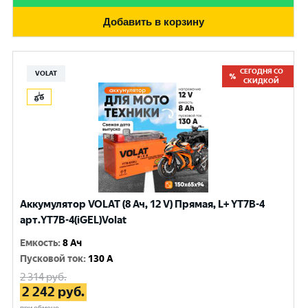
Добавить в корзину
СЕГОДНЯ СО
VOLAT
СКИДКОЙ
Аккумулятор VOLAT (8 Ач, 12 V) Прямая, L+ YT7B-4
арт.YT7B-4(iGEL)Volat
Емкость
:
8 Ач
Пусковой ток
:
130 A
2 314
руб.
2 242
руб.
при обмене