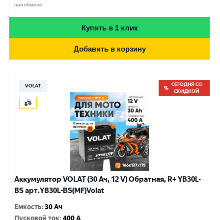
при обмене
Купить в 1 клик
Добавить в корзину
СЕГОДНЯ СО
VOLAT
СКИДКОЙ
Аккумулятор VOLAT (30 Ач, 12 V) Обратная, R+ YB30L-
BS арт.YB30L-BS(MF)Volat
Емкость
:
30 Ач
Пусковой ток
:
400 A