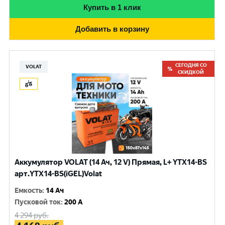
Купить в 1 клик
Добавить в корзину
СЕГОДНЯ СО
VOLAT
СКИДКОЙ
Аккумулятор VOLAT (14 Ач, 12 V) Прямая, L+ YTX14-BS
арт.YTX14-BS(iGEL)Volat
Емкость
:
14 Ач
Пусковой ток
:
200 A
4 294
руб.