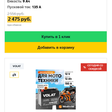
Емкость
:
9 Ач
Пусковой ток
:
135 A
2 556
руб.
2 475
руб.
при обмене
Купить в 1 клик
Добавить в корзину
СЕГОДНЯ СО
VOLAT
СКИДКОЙ