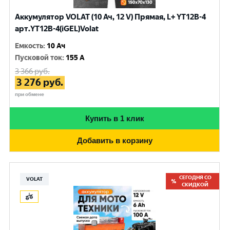
Аккумулятор VOLAT (10 Ач, 12 V) Прямая, L+ YT12B-4
арт.YT12B-4(iGEL)Volat
Емкость
:
10 Ач
Пусковой ток
:
155 A
3 366
руб.
3 276
руб.
при обмене
Купить в 1 клик
Добавить в корзину
СЕГОДНЯ СО
VOLAT
СКИДКОЙ