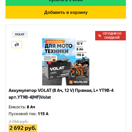
Добавить в корзину
СЕГОДНЯ СО
VOLAT
СКИДКОЙ
Аккумулятор VOLAT (8 Ач, 12 V) Прямая, L+ YT9B-4
арт.YT9B-4(MF)Volat
Емкость
:
8 Ач
Пусковой ток
:
115 A
2 764
руб.
2 692
руб.