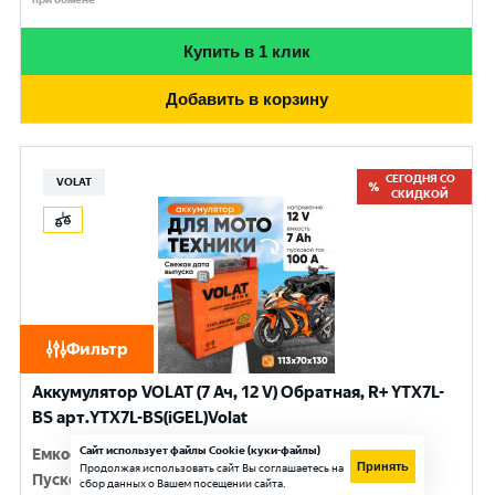
Купить в 1 клик
Добавить в корзину
СЕГОДНЯ СО
VOLAT
СКИДКОЙ
Фильтр
Аккумулятор VOLAT (7 Ач, 12 V) Обратная, R+ YTX7L-
BS арт.YTX7L-BS(iGEL)Volat
Сайт использует файлы Cookie (куки-файлы)
Емкость
:
7 Ач
Принять
Продолжая использовать сайт Вы соглашаетесь на
Пусковой ток
:
100 A
сбор данных о Вашем посещении сайта.