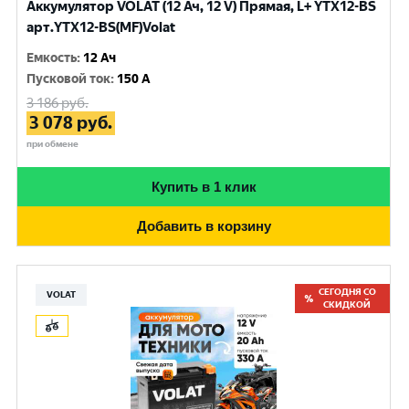
Аккумулятор VOLAT (12 Ач, 12 V) Прямая, L+ YTX12-BS
арт.YTX12-BS(MF)Volat
Емкость
:
12 Ач
Пусковой ток
:
150 A
3 186
руб.
3 078
руб.
при обмене
Купить в 1 клик
Добавить в корзину
СЕГОДНЯ СО
VOLAT
СКИДКОЙ