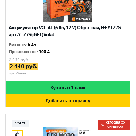
Аккумулятор VOLAT (6 Ач, 12 V) Обратная, R+ YTZ7S
арт.YTZ7S(iGEL)Volat
Емкость
:
6 Ач
Пусковой ток
:
100 A
2 494
руб.
2 440
руб.
при обмене
Купить в 1 клик
Добавить в корзину
СЕГОДНЯ СО
VOLAT
СКИДКОЙ