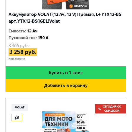
Аккумулятор VOLAT (12 Ач, 12 V) Прямая, L+ YTX12-BS
арт.YTX12-BS(iGEL)Volat
Емкость
:
12 Ач
Пусковой ток
:
150 A
3 366
руб.
3 258
руб.
при обмене
Купить в 1 клик
Добавить в корзину
СЕГОДНЯ СО
VOLAT
СКИДКОЙ