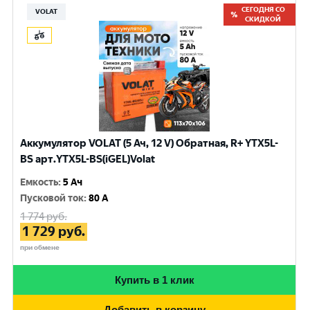
СЕГОДНЯ СО
VOLAT
СКИДКОЙ
Аккумулятор VOLAT (5 Ач, 12 V) Обратная, R+ YTX5L-
BS арт.YTX5L-BS(iGEL)Volat
Емкость
:
5 Ач
Пусковой ток
:
80 A
1 774
руб.
1 729
руб.
при обмене
Купить в 1 клик
Добавить в корзину