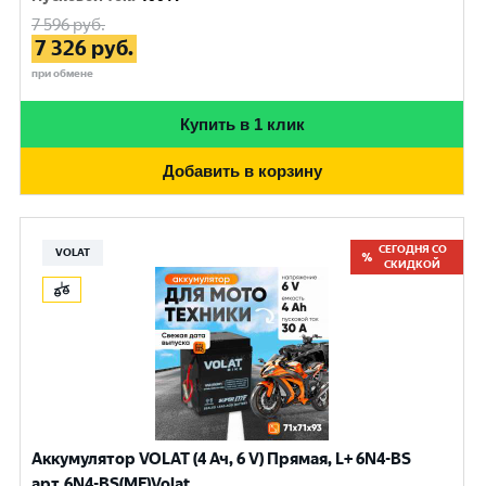
7 596
руб.
7 326
руб.
при обмене
Купить в 1 клик
Добавить в корзину
СЕГОДНЯ СО
VOLAT
СКИДКОЙ
Аккумулятор VOLAT (4 Ач, 6 V) Прямая, L+ 6N4-BS
арт.6N4-BS(MF)Volat