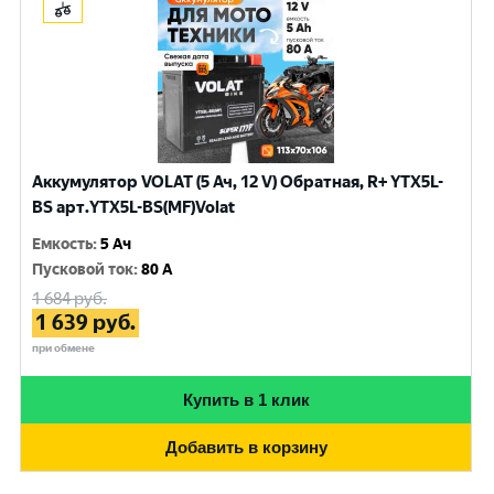
Аккумулятор VOLAT (5 Ач, 12 V) Обратная, R+ YTX5L-
BS арт.YTX5L-BS(MF)Volat
Емкость
:
5 Ач
Пусковой ток
:
80 A
1 684
руб.
1 639
руб.
при обмене
Купить в 1 клик
Добавить в корзину