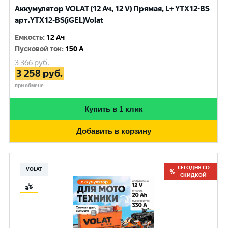
Аккумулятор VOLAT (12 Ач, 12 V) Прямая, L+ YTX12-BS
арт.YTX12-BS(iGEL)Volat
Емкость
:
12 Ач
Пусковой ток
:
150 A
3 366
руб.
3 258
руб.
при обмене
Купить в 1 клик
Добавить в корзину
СЕГОДНЯ СО
VOLAT
СКИДКОЙ