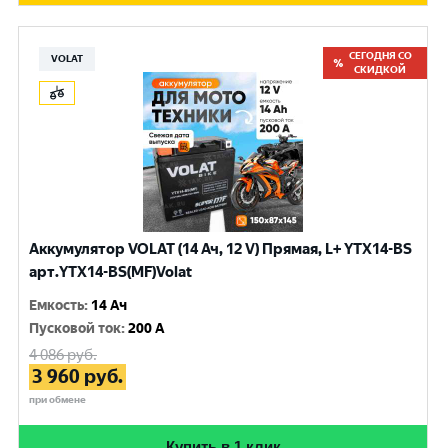
СЕГОДНЯ СО
VOLAT
СКИДКОЙ
Аккумулятор VOLAT (14 Ач, 12 V) Прямая, L+ YTX14-BS
арт.YTX14-BS(MF)Volat
Емкость
:
14 Ач
Пусковой ток
:
200 A
4 086
руб.
3 960
руб.
при обмене
Купить в 1 клик