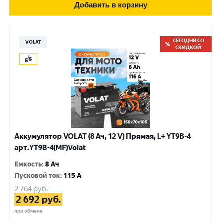
Добавить в корзину
СЕГОДНЯ СО
VOLAT
СКИДКОЙ
Аккумулятор VOLAT (8 Ач, 12 V) Прямая, L+ YT9B-4
арт.YT9B-4(MF)Volat
Емкость
:
8 Ач
Пусковой ток
:
115 A
2 764
руб.
2 692
руб.
при обмене