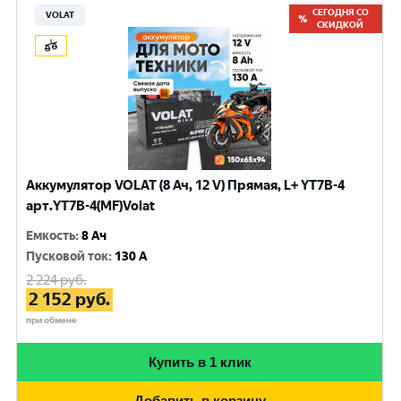
СЕГОДНЯ СО
VOLAT
СКИДКОЙ
Аккумулятор VOLAT (8 Ач, 12 V) Прямая, L+ YT7B-4
арт.YT7B-4(MF)Volat
Емкость
:
8 Ач
Пусковой ток
:
130 A
2 224
руб.
2 152
руб.
при обмене
Купить в 1 клик
Добавить в корзину