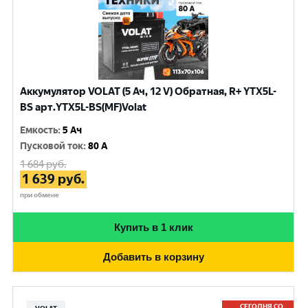
Аккумулятор VOLAT (5 Ач, 12 V) Обратная, R+ YTX5L-
BS арт.YTX5L-BS(MF)Volat
Емкость
:
5 Ач
Пусковой ток
:
80 A
1 684
руб.
1 639
руб.
при обмене
Купить в 1 клик
Добавить в корзину
СЕГОДНЯ СО