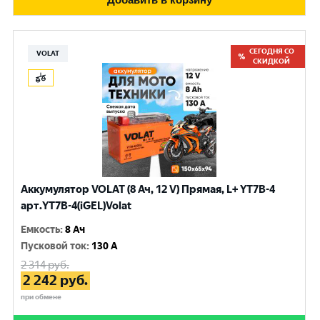
СЕГОДНЯ СО
VOLAT
СКИДКОЙ
Аккумулятор VOLAT (8 Ач, 12 V) Прямая, L+ YT7B-4
арт.YT7B-4(iGEL)Volat
Емкость
:
8 Ач
Пусковой ток
:
130 A
2 314
руб.
2 242
руб.
при обмене