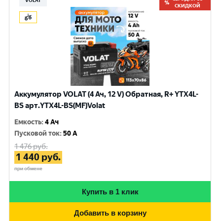
VOLAT
СКИДКОЙ
Аккумулятор VOLAT (4 Ач, 12 V) Обратная, R+ YTX4L-
BS арт.YTX4L-BS(MF)Volat
Емкость
:
4 Ач
Пусковой ток
:
50 A
1 476
руб.
1 440
руб.
при обмене
Купить в 1 клик
Добавить в корзину