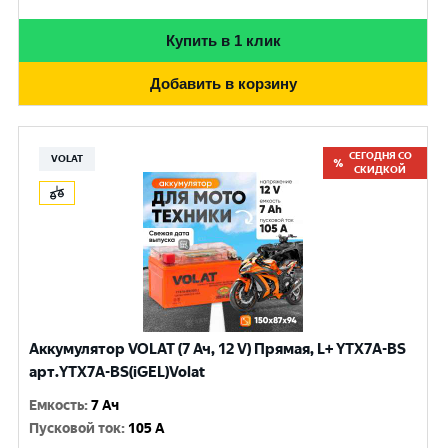
Купить в 1 клик
Добавить в корзину
СЕГОДНЯ СО
VOLAT
СКИДКОЙ
Аккумулятор VOLAT (7 Ач, 12 V) Прямая, L+ YTX7A-BS
арт.YTX7A-BS(iGEL)Volat
Емкость
:
7 Ач
Пусковой ток
:
105 A