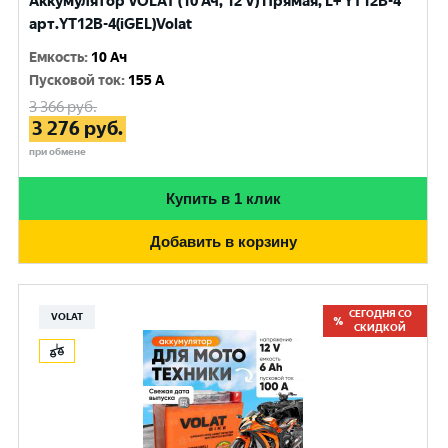
Аккумулятор VOLAT (10 Ач, 12 V) Прямая, L+ YT12B-4
арт.YT12B-4(iGEL)Volat
Емкость
:
10 Ач
Пусковой ток
:
155 A
3 366
руб.
3 276
руб.
при обмене
Купить в 1 клик
Добавить в корзину
СЕГОДНЯ СО
VOLAT
СКИДКОЙ