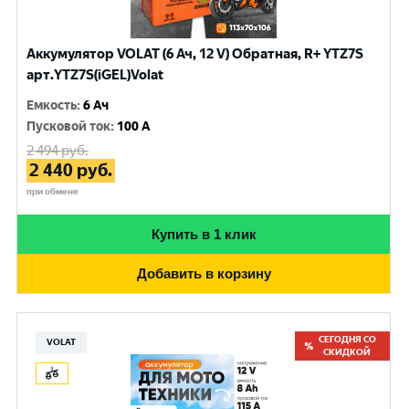
Аккумулятор VOLAT (6 Ач, 12 V) Обратная, R+ YTZ7S
арт.YTZ7S(iGEL)Volat
Емкость
:
6 Ач
Пусковой ток
:
100 A
2 494
руб.
2 440
руб.
при обмене
Купить в 1 клик
Добавить в корзину
СЕГОДНЯ СО
VOLAT
СКИДКОЙ