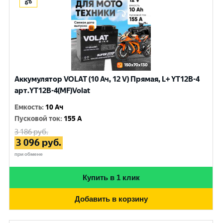
Аккумулятор VOLAT (10 Ач, 12 V) Прямая, L+ YT12B-4
арт.YT12B-4(MF)Volat
Емкость
:
10 Ач
Пусковой ток
:
155 A
3 186
руб.
3 096
руб.
при обмене
Купить в 1 клик
Добавить в корзину