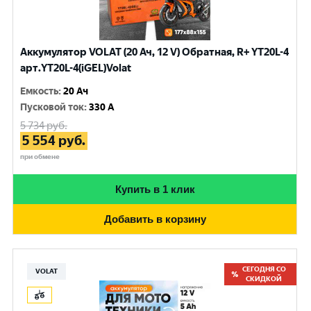
Аккумулятор VOLAT (20 Ач, 12 V) Обратная, R+ YT20L-4
арт.YT20L-4(iGEL)Volat
Емкость
:
20 Ач
Пусковой ток
:
330 A
5 734
руб.
5 554
руб.
при обмене
Купить в 1 клик
Добавить в корзину
СЕГОДНЯ СО
VOLAT
СКИДКОЙ