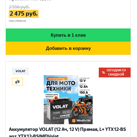
2 556
руб.
2 475
руб.
при обмене
Купить в 1 клик
Добавить в корзину
СЕГОДНЯ СО
VOLAT
СКИДКОЙ
Аккумулятор VOLAT (12 Ач, 12 V) Прямая, L+ YTX12-BS
арт.YTX12-BS(MF)Volat