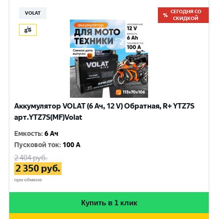
СЕГОДНЯ СО
VOLAT
СКИДКОЙ
Аккумулятор VOLAT (6 Ач, 12 V) Обратная, R+ YTZ7S
арт.YTZ7S(MF)Volat
Емкость
:
6 Ач
Пусковой ток
:
100 A
2 404
руб.
2 350
руб.
при обмене
Купить в 1 клик