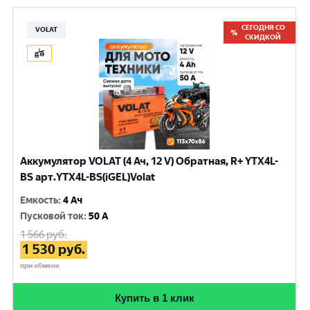
СЕГОДНЯ СО
VOLAT
СКИДКОЙ
Аккумулятор VOLAT (4 Ач, 12 V) Обратная, R+ YTX4L-
BS арт.YTX4L-BS(iGEL)Volat
Емкость
:
4 Ач
Пусковой ток
:
50 A
1 566
руб.
1 530
руб.
при обмене
Купить в 1 клик