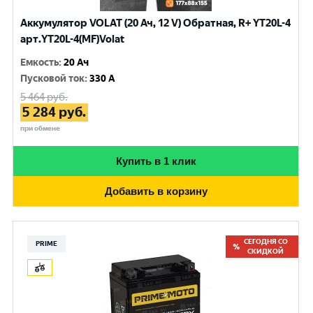
Аккумулятор VOLAT (20 Ач, 12 V) Обратная, R+ YT20L-4
арт.YT20L-4(MF)Volat
Емкость
:
20 Ач
Пусковой ток
:
330 A
5 464
руб.
5 284
руб.
при обмене
Купить в 1 клик
Добавить в корзину
СЕГОДНЯ СО
PRIME
СКИДКОЙ