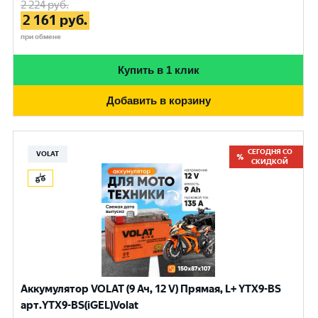
2 224
руб.
2 161
руб.
при обмене
Купить в 1 клик
Добавить в корзину
СЕГОДНЯ СО
VOLAT
СКИДКОЙ
Аккумулятор VOLAT (9 Ач, 12 V) Прямая, L+ YTX9-BS
арт.YTX9-BS(iGEL)Volat