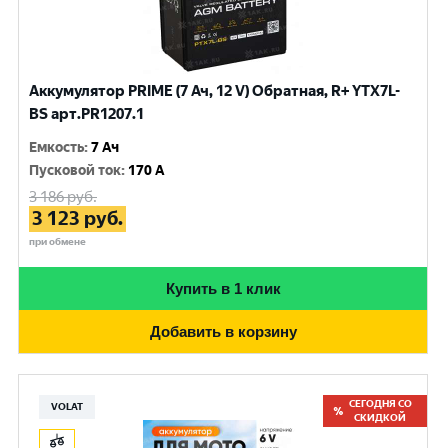
Аккумулятор PRIME (7 Ач, 12 V) Обратная, R+ YTX7L-
BS арт.PR1207.1
Емкость
:
7 Ач
Пусковой ток
:
170 A
3 186
руб.
3 123
руб.
при обмене
Купить в 1 клик
Добавить в корзину
СЕГОДНЯ СО
VOLAT
СКИДКОЙ