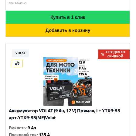
при обмене
Купить в 1 клик
Добавить в корзину
СЕГОДНЯ СО
VOLAT
СКИДКОЙ
Аккумулятор VOLAT (9 Ач, 12 V) Прямая, L+ YTX9-BS
арт.YTX9-BS(MF)Volat
Емкость
:
9 Ач
Пусковой ток
:
135 A