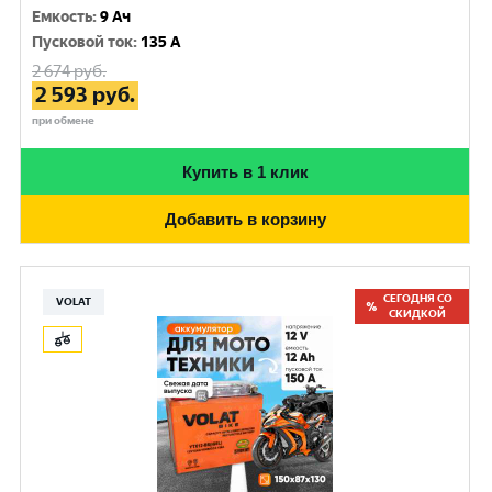
Емкость
:
9 Ач
Пусковой ток
:
135 A
2 674
руб.
2 593
руб.
при обмене
Купить в 1 клик
Добавить в корзину
СЕГОДНЯ СО
VOLAT
СКИДКОЙ