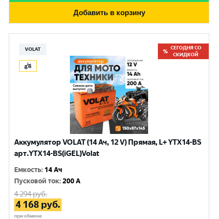
Добавить в корзину
СЕГОДНЯ СО
VOLAT
СКИДКОЙ
Аккумулятор VOLAT (14 Ач, 12 V) Прямая, L+ YTX14-BS
арт.YTX14-BS(iGEL)Volat
Емкость
:
14 Ач
Пусковой ток
:
200 A
4 294
руб.
4 168
руб.
при обмене