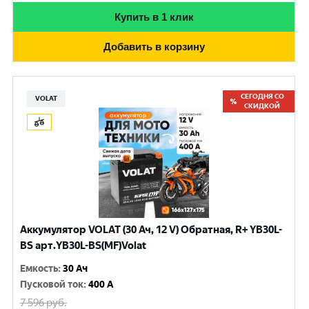
Купить в 1 клик
Добавить в корзину
СЕГОДНЯ СО
VOLAT
СКИДКОЙ
Аккумулятор VOLAT (30 Ач, 12 V) Обратная, R+ YB30L-
BS арт.YB30L-BS(MF)Volat
Емкость
:
30 Ач
Пусковой ток
:
400 A
7 596
руб.