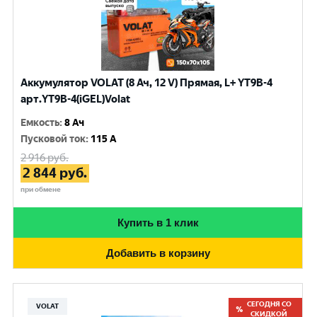
Аккумулятор VOLAT (8 Ач, 12 V) Прямая, L+ YT9B-4
арт.YT9B-4(iGEL)Volat
Емкость
:
8 Ач
Пусковой ток
:
115 A
2 916
руб.
2 844
руб.
при обмене
Купить в 1 клик
Добавить в корзину
СЕГОДНЯ СО
VOLAT
СКИДКОЙ