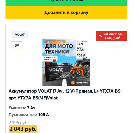
Добавить в корзину
СЕГОДНЯ СО
VOLAT
СКИДКОЙ
Аккумулятор VOLAT (7 Ач, 12 V) Прямая, L+ YTX7A-BS
арт.YTX7A-BS(MF)Volat
Емкость
:
7 Ач
Пусковой ток
:
105 A
2 106
руб.
2 043
руб.