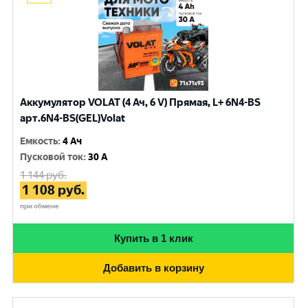
Аккумулятор VOLAT (4 Ач, 6 V) Прямая, L+ 6N4-BS
арт.6N4-BS(GEL)Volat
Емкость
:
4 Ач
Пусковой ток
:
30 A
1 144
руб.
1 108
руб.
при обмене
Купить в 1 клик
Добавить в корзину