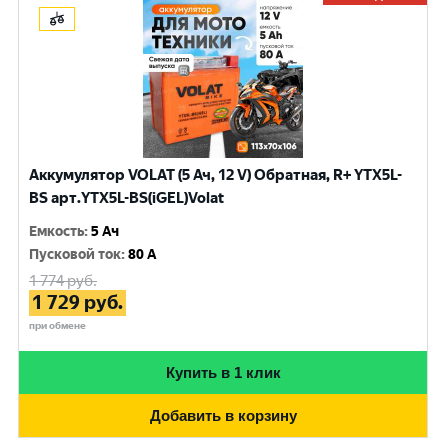
Аккумулятор VOLAT (5 Ач, 12 V) Обратная, R+ YTX5L-
BS арт.YTX5L-BS(iGEL)Volat
Емкость
:
5 Ач
Пусковой ток
:
80 A
1 774
руб.
1 729
руб.
при обмене
Купить в 1 клик
Добавить в корзину