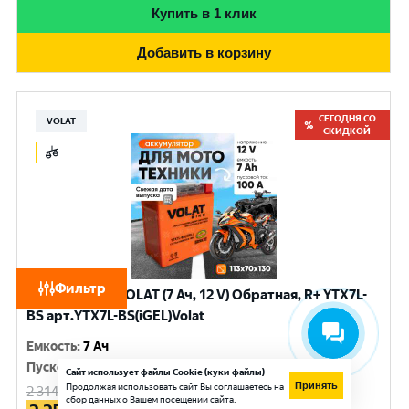
Купить в 1 клик
Добавить в корзину
СЕГОДНЯ СО
VOLAT
СКИДКОЙ
Фильтр
Аккумулятор VOLAT (7 Ач, 12 V) Обратная, R+ YTX7L-
BS арт.YTX7L-BS(iGEL)Volat
Емкость
:
7 Ач
Пусковой ток
:
100 A
Сайт использует файлы Cookie (куки-файлы)
Принять
Продолжая использовать сайт Вы соглашаетесь на
2 314
руб.
сбор данных о Вашем посещении сайта.