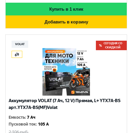
Купить в 1 клик
Добавить в корзину
СЕГОДНЯ СО
VOLAT
СКИДКОЙ
Аккумулятор VOLAT (7 Ач, 12 V) Прямая, L+ YTX7A-BS
арт.YTX7A-BS(MF)Volat
Емкость
:
7 Ач
Пусковой ток
:
105 A
2 106
руб.