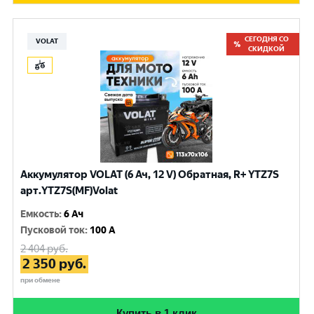
СЕГОДНЯ СО
VOLAT
СКИДКОЙ
Аккумулятор VOLAT (6 Ач, 12 V) Обратная, R+ YTZ7S
арт.YTZ7S(MF)Volat
Емкость
:
6 Ач
Пусковой ток
:
100 A
2 404
руб.
2 350
руб.
при обмене
Купить в 1 клик