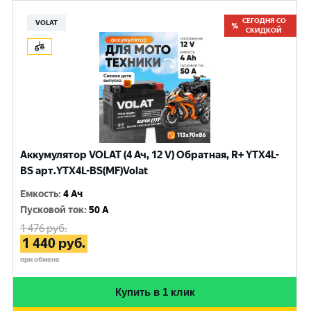
СЕГОДНЯ СО
VOLAT
СКИДКОЙ
Аккумулятор VOLAT (4 Ач, 12 V) Обратная, R+ YTX4L-
BS арт.YTX4L-BS(MF)Volat
Емкость
:
4 Ач
Пусковой ток
:
50 A
1 476
руб.
1 440
руб.
при обмене
Купить в 1 клик