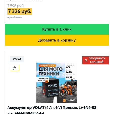
7 596
руб.
7 326
руб.
при обмене
Купить в 1 клик
Добавить в корзину
СЕГОДНЯ СО
VOLAT
СКИДКОЙ
Аккумулятор VOLAT (4 Ач, 6 V) Прямая, L+ 6N4-BS
арт.6N4-BS(MF)Volat