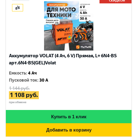
СКИДКОЙ
Аккумулятор VOLAT (4 Ач, 6 V) Прямая, L+ 6N4-BS
арт.6N4-BS(GEL)Volat
Емкость
:
4 Ач
Пусковой ток
:
30 A
1 144
руб.
1 108
руб.
при обмене
Купить в 1 клик
Добавить в корзину