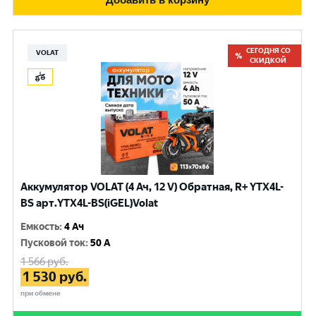
СЕГОДНЯ СО
VOLAT
СКИДКОЙ
Аккумулятор VOLAT (4 Ач, 12 V) Обратная, R+ YTX4L-
BS арт.YTX4L-BS(iGEL)Volat
Емкость
:
4 Ач
Пусковой ток
:
50 A
1 566
руб.
1 530
руб.
при обмене