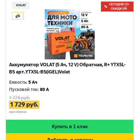
СЕГОДНЯ СО
VOLAT
СКИДКОЙ
Аккумулятор VOLAT (5 Ач, 12 V) Обратная, R+ YTX5L-
BS арт.YTX5L-BS(iGEL)Volat
Емкость
:
5 Ач
Пусковой ток
:
80 A
1 774
руб.
1 729
руб.
при обмене
Купить в 1 клик
Добавить в корзину