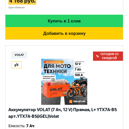
4 168
руб.
при обмене
Купить в 1 клик
Добавить в корзину
СЕГОДНЯ СО
VOLAT
СКИДКОЙ
Аккумулятор VOLAT (7 Ач, 12 V) Прямая, L+ YTX7A-BS
арт.YTX7A-BS(iGEL)Volat
Емкость
:
7 Ач