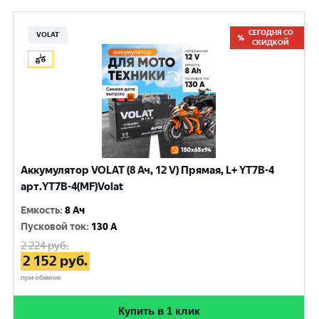
СЕГОДНЯ СО
VOLAT
СКИДКОЙ
Аккумулятор VOLAT (8 Ач, 12 V) Прямая, L+ YT7B-4
арт.YT7B-4(MF)Volat
Емкость
:
8 Ач
Пусковой ток
:
130 A
2 224
руб.
2 152
руб.
при обмене
Купить в 1 клик