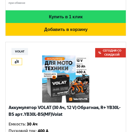
при обмене
Купить в 1 клик
Добавить в корзину
СЕГОДНЯ СО
VOLAT
СКИДКОЙ
Аккумулятор VOLAT (30 Ач, 12 V) Обратная, R+ YB30L-
BS арт.YB30L-BS(MF)Volat
Емкость
:
30 Ач
Пусковой ток
:
400 A