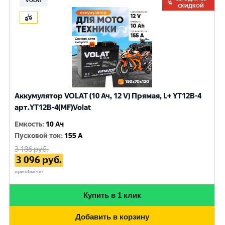
VOLAT
СКИДКОЙ
Аккумулятор VOLAT (10 Ач, 12 V) Прямая, L+ YT12B-4
арт.YT12B-4(MF)Volat
Емкость
:
10 Ач
Пусковой ток
:
155 A
3 186
руб.
3 096
руб.
при обмене
Купить в 1 клик
Добавить в корзину