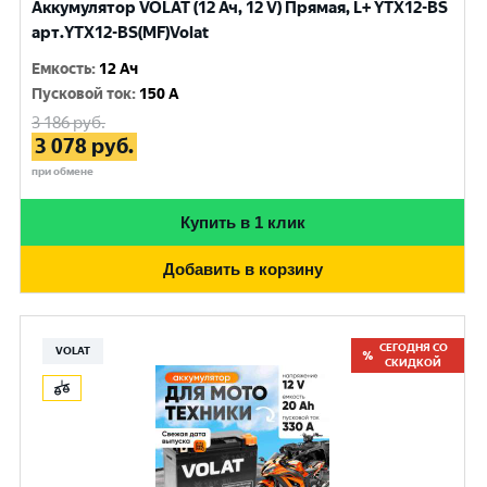
Аккумулятор VOLAT (12 Ач, 12 V) Прямая, L+ YTX12-BS
арт.YTX12-BS(MF)Volat
Емкость
:
12 Ач
Пусковой ток
:
150 A
3 186
руб.
3 078
руб.
при обмене
Купить в 1 клик
Добавить в корзину
СЕГОДНЯ СО
VOLAT
СКИДКОЙ