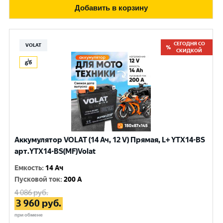
Добавить в корзину
СЕГОДНЯ СО
VOLAT
СКИДКОЙ
Аккумулятор VOLAT (14 Ач, 12 V) Прямая, L+ YTX14-BS
арт.YTX14-BS(MF)Volat
Емкость
:
14 Ач
Пусковой ток
:
200 A
4 086
руб.
3 960
руб.
при обмене