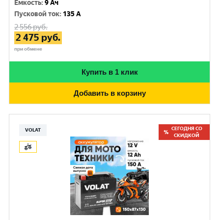
Емкость
:
9 Ач
Пусковой ток
:
135 A
2 556
руб.
2 475
руб.
при обмене
Купить в 1 клик
Добавить в корзину
СЕГОДНЯ СО
VOLAT
СКИДКОЙ