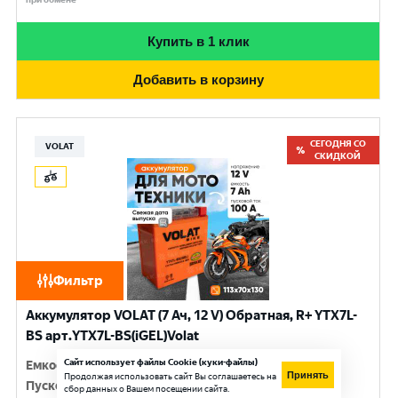
Купить в 1 клик
Добавить в корзину
СЕГОДНЯ СО
VOLAT
СКИДКОЙ
Фильтр
Аккумулятор VOLAT (7 Ач, 12 V) Обратная, R+ YTX7L-
BS арт.YTX7L-BS(iGEL)Volat
Сайт использует файлы Cookie (куки-файлы)
Емкость
:
7 Ач
Принять
Продолжая использовать сайт Вы соглашаетесь на
Пусковой ток
:
100 A
сбор данных о Вашем посещении сайта.