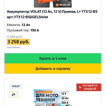
Аккумулятор VOLAT (12 Ач, 12 V) Прямая, L+ YTX12-BS
арт.YTX12-BS(iGEL)Volat
Емкость
:
12 Ач
Пусковой ток
:
150 A
3 366
руб.
3 258
руб.
при обмене
Купить в 1 клик
Добавить в корзину
СЕГОДНЯ СО
VOLAT
СКИДКОЙ