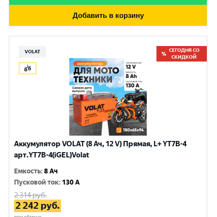
Добавить в корзину
СЕГОДНЯ СО
VOLAT
СКИДКОЙ
Аккумулятор VOLAT (8 Ач, 12 V) Прямая, L+ YT7B-4
арт.YT7B-4(iGEL)Volat
Емкость
:
8 Ач
Пусковой ток
:
130 A
2 314
руб.
2 242
руб.
при обмене