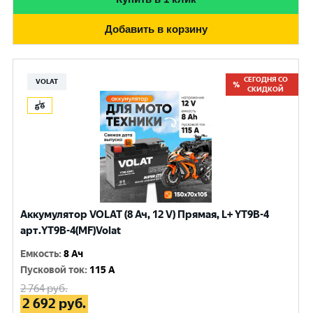
Добавить в корзину
СЕГОДНЯ СО
VOLAT
СКИДКОЙ
Аккумулятор VOLAT (8 Ач, 12 V) Прямая, L+ YT9B-4
арт.YT9B-4(MF)Volat
Емкость
:
8 Ач
Пусковой ток
:
115 A
2 764
руб.
2 692
руб.