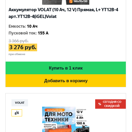
Аккумулятор VOLAT (10 Ач, 12 V) Прямая, L+ YT12B-4
арт.YT12B-4(iGEL)Volat
Емкость
:
10 Ач
Пусковой ток
:
155 A
3 366
руб.
3 276
руб.
при обмене
Купить в 1 клик
Добавить в корзину
СЕГОДНЯ СО
VOLAT
СКИДКОЙ