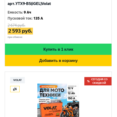
арт.YTX9-BS(iGEL)Volat
Емкость
:
9 Ач
Пусковой ток
:
135 A
2 674
руб.
2 593
руб.
при обмене
Купить в 1 клик
Добавить в корзину
СЕГОДНЯ СО
VOLAT
СКИДКОЙ