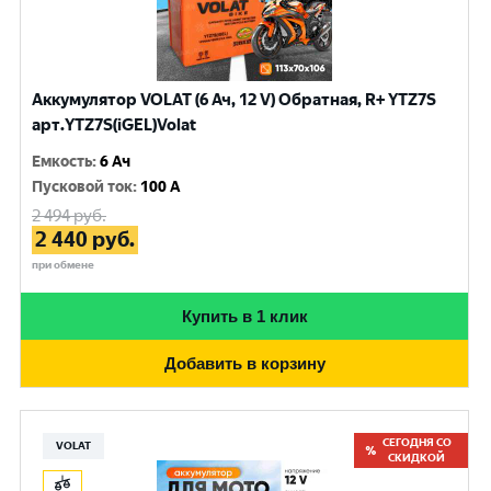
Аккумулятор VOLAT (6 Ач, 12 V) Обратная, R+ YTZ7S
арт.YTZ7S(iGEL)Volat
Емкость
:
6 Ач
Пусковой ток
:
100 A
2 494
руб.
2 440
руб.
при обмене
Купить в 1 клик
Добавить в корзину
СЕГОДНЯ СО
VOLAT
СКИДКОЙ