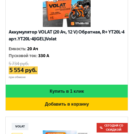
Аккумулятор VOLAT (20 Ач, 12 V) Обратная, R+ YT20L-4
арт.YT20L-4(iGEL)Volat
Емкость
:
20 Ач
Пусковой ток
:
330 A
5 734
руб.
5 554
руб.
при обмене
Купить в 1 клик
Добавить в корзину
СЕГОДНЯ СО
VOLAT
СКИДКОЙ