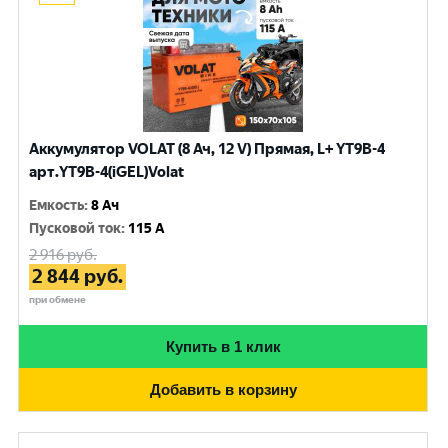
Аккумулятор VOLAT (8 Ач, 12 V) Прямая, L+ YT9B-4
арт.YT9B-4(iGEL)Volat
Емкость
:
8 Ач
Пусковой ток
:
115 A
2 916
руб.
2 844
руб.
при обмене
Купить в 1 клик
Добавить в корзину