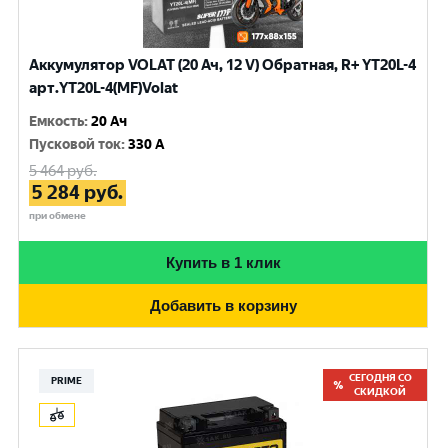
Аккумулятор VOLAT (20 Ач, 12 V) Обратная, R+ YT20L-4
арт.YT20L-4(MF)Volat
Емкость
:
20 Ач
Пусковой ток
:
330 A
5 464
руб.
5 284
руб.
при обмене
Купить в 1 клик
Добавить в корзину
СЕГОДНЯ СО
PRIME
СКИДКОЙ