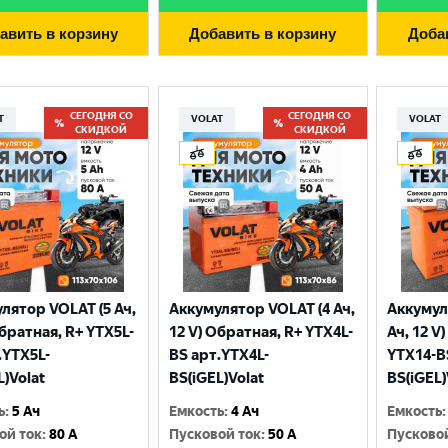
авить в корзину
Добавить в корзину
Доба
СЕГОДНЯ СО
СЕГОДНЯ СО
T
VOLAT
VOLAT
СКИДКОЙ
СКИДКОЙ
лятор VOLAT (5 Ач,
Аккумулятор VOLAT (4 Ач,
Аккумул
Выберите ваш город
Обратная, R+ YTX5L-
12 V) Обратная, R+ YTX4L-
Ач, 12 V
.YTX5L-
BS арт.YTX4L-
YTX14-B
L)Volat
BS(iGEL)Volat
BS(iGEL)
Великий Новгород
Санкт-Петербург
ь
:
5 Ач
Емкость
:
4 Ач
Емкость
:
Гатчина
Смоленск
ой ток
:
80 A
Пусковой ток
:
50 A
Пусково