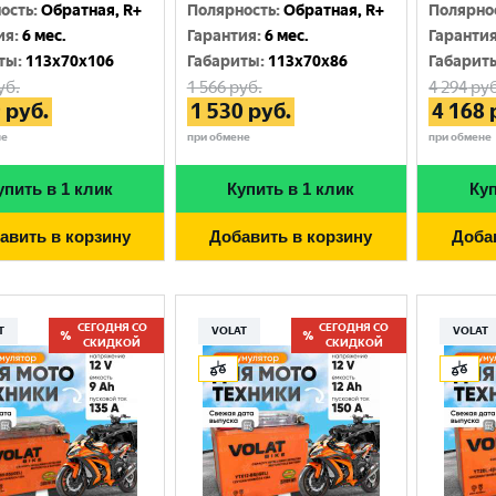
Москва
ость
:
Обратная, R+
Полярность
:
Обратная, R+
Полярно
ия
:
6 мес.
Гарантия
:
6 мес.
Гаранти
ты
:
113x70x106
Габариты
:
113x70x86
Габарит
уб.
1 566
руб.
4 294
руб
9
руб.
1 530
руб.
4 168
не
при обмене
при обмене
упить в 1 клик
Купить в 1 клик
Куп
авить в корзину
Добавить в корзину
Доба
СЕГОДНЯ СО
СЕГОДНЯ СО
T
VOLAT
VOLAT
СКИДКОЙ
СКИДКОЙ