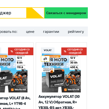
еджер
Связаться с менеджером
ровать по:
цене
гарантии
рейтингу
СЕГОДНЯ СО
СЕГОДНЯ СО
VOLAT
СКИДКОЙ
СКИДКОЙ
Аккумулятор VOLAT (30
ятор VOLAT (8 Ач,
Ач, 12 V) Обратная, R+
ямая, L+ YT9B-4
YB30L-BS арт.YB30L-