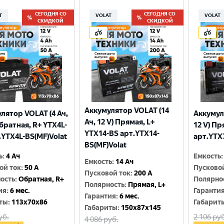
СЕГОДНЯ СО
СЕГОДНЯ СО
T
VOLAT
VOLAT
СКИДКОЙ
СКИДКОЙ
Аккумулятор VOLAT (14
лятор VOLAT (4 Ач,
Аккумул
Ач, 12 V) Прямая, L+
Обратная, R+ YTX4L-
12 V) Пр
YTX14-BS арт.YTX14-
.YTX4L-BS(MF)Volat
арт.YTX
BS(MF)Volat
ь
:
4 Ач
Емкость
:
Емкость
:
14 Ач
ой ток
:
50 A
Пусково
Пусковой ток
:
200 A
ость
:
Обратная, R+
Полярно
Полярность
:
Прямая, L+
ия
:
6 мес.
Гаранти
Гарантия
:
6 мес.
ты
:
113x70x86
Габарит
Габариты
:
150x87x145
уб.
2 106
руб
4 086
руб.