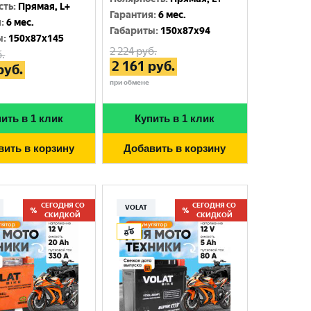
сть
:
Прямая, L+
Гарантия
:
6 мес.
я
:
6 мес.
Габариты
:
150x87x94
ы
:
150x87x145
2 224
руб.
.
2 161
руб.
руб.
при обмене
ить в 1 клик
Купить в 1 клик
вить в корзину
Добавить в корзину
СЕГОДНЯ СО
СЕГОДНЯ СО
VOLAT
СКИДКОЙ
СКИДКОЙ