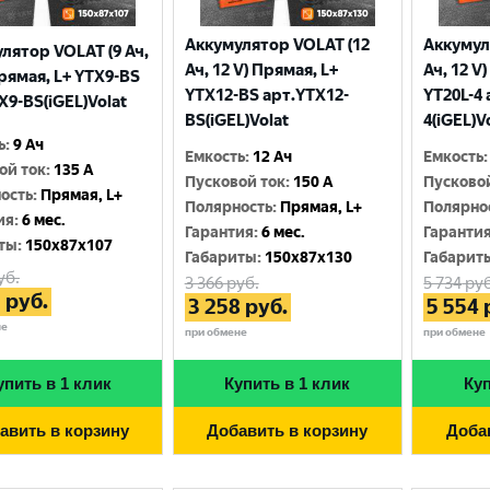
Аккумулятор VOLAT (12
Аккумул
лятор VOLAT (9 Ач,
Ач, 12 V) Прямая, L+
Ач, 12 V
Прямая, L+ YTX9-BS
YTX12-BS арт.YTX12-
YT20L-4 
X9-BS(iGEL)Volat
BS(iGEL)Volat
4(iGEL)V
ь
:
9 Ач
Емкость
:
12 Ач
Емкость
:
ой ток
:
135 A
Пусковой ток
:
150 A
Пусково
ость
:
Прямая, L+
Полярность
:
Прямая, L+
Полярно
ия
:
6 мес.
Гарантия
:
6 мес.
Гаранти
ты
:
150x87x107
Габариты
:
150x87x130
Габарит
уб.
3 366
руб.
5 734
руб
3
руб.
3 258
руб.
5 554
не
при обмене
при обмене
упить в 1 клик
Купить в 1 клик
Куп
авить в корзину
Добавить в корзину
Доба