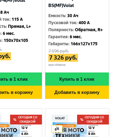
-4(MF)Volat
BS(MF)Volat
8 Ач
Емкость
:
30 Ач
й ток
:
115 A
Пусковой ток
:
400 A
сть
:
Прямая, L+
Полярность
:
Обратная, R+
я
:
6 мес.
Гарантия
:
6 мес.
ы
:
150x70x105
Габариты
:
166x127x175
.
7 596
руб.
руб.
7 326
руб.
при обмене
ить в 1 клик
Купить в 1 клик
вить в корзину
Добавить в корзину
СЕГОДНЯ СО
СЕГОДНЯ СО
VOLAT
СКИДКОЙ
СКИДКОЙ