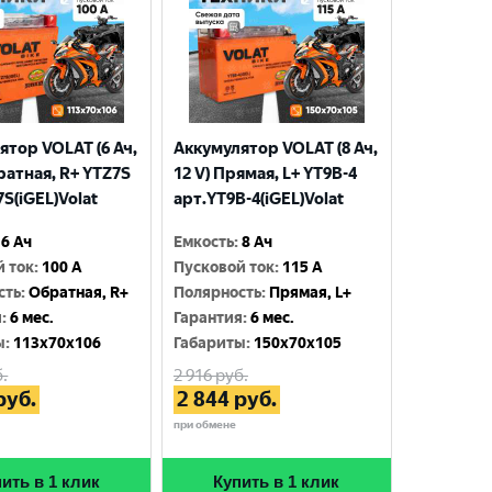
ятор VOLAT (6 Ач,
Аккумулятор VOLAT (8 Ач,
ратная, R+ YTZ7S
12 V) Прямая, L+ YT9B-4
S(iGEL)Volat
арт.YT9B-4(iGEL)Volat
6 Ач
Емкость
:
8 Ач
й ток
:
100 A
Пусковой ток
:
115 A
сть
:
Обратная, R+
Полярность
:
Прямая, L+
я
:
6 мес.
Гарантия
:
6 мес.
ы
:
113x70x106
Габариты
:
150x70x105
.
2 916
руб.
руб.
2 844
руб.
при обмене
ить в 1 клик
Купить в 1 клик