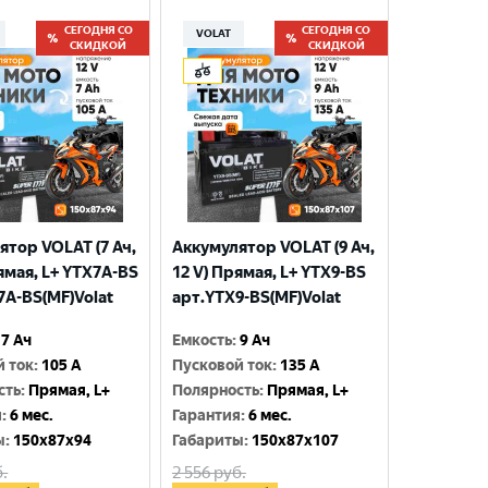
СЕГОДНЯ СО
СЕГОДНЯ СО
VOLAT
СКИДКОЙ
СКИДКОЙ
ятор VOLAT (7 Ач,
Аккумулятор VOLAT (9 Ач,
ямая, L+ YTX7A-BS
12 V) Прямая, L+ YTX9-BS
7A-BS(MF)Volat
арт.YTX9-BS(MF)Volat
7 Ач
Емкость
:
9 Ач
й ток
:
105 A
Пусковой ток
:
135 A
сть
:
Прямая, L+
Полярность
:
Прямая, L+
я
:
6 мес.
Гарантия
:
6 мес.
ы
:
150x87x94
Габариты
:
150x87x107
.
2 556
руб.