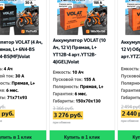
Аккумулятор VOLAT (10
лятор VOLAT (4 Ач,
Аккумул
Ач, 12 V) Прямая, L+
рямая, L+ 6N4-BS
12 V) Об
YT12B-4 арт.YT12B-
4-BS(MF)Volat
арт.YTZ7
4(iGEL)Volat
ь
:
4 Ач
Емкость
:
Емкость
:
10 Ач
ой ток
:
30 A
Пусково
Пусковой ток
:
155 A
ость
:
Прямая, L+
Полярно
Полярность
:
Прямая, L+
ия
:
6 мес.
Гаранти
Гарантия
:
6 мес.
ты
:
71x71x93
Габарит
Габариты
:
150x70x130
уб.
2 494
руб
3 366
руб.
0
руб.
2 440
3 276
руб.
не
при обмене
при обмене
упить в 1 клик
Купить в 1 клик
Куп