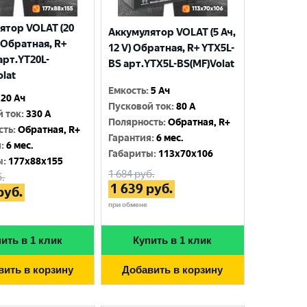
ятор VOLAT (20
Аккумулятор VOLAT (5 Ач,
) Обратная, R+
12 V) Обратная, R+ YTX5L-
арт.YT20L-
BS арт.YTX5L-BS(MF)Volat
olat
Емкость
:
5 Ач
20 Ач
Пусковой ток
:
80 A
й ток
:
330 A
Полярность
:
Обратная, R+
сть
:
Обратная, R+
Гарантия
:
6 мес.
я
:
6 мес.
Габариты
:
113x70x106
ы
:
177x88x155
1 684
руб.
.
1 639
руб.
руб.
при обмене
ить в 1 клик
Купить в 1 клик
вить в корзину
Добавить в корзину