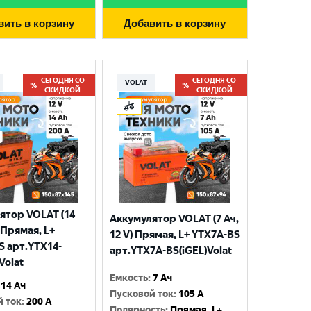
вить в корзину
Добавить в корзину
СЕГОДНЯ СО
СЕГОДНЯ СО
VOLAT
СКИДКОЙ
СКИДКОЙ
ятор VOLAT (14
Аккумулятор VOLAT (7 Ач,
) Прямая, L+
12 V) Прямая, L+ YTX7A-BS
S арт.YTX14-
арт.YTX7A-BS(iGEL)Volat
Volat
Емкость
:
7 Ач
14 Ач
Пусковой ток
:
105 A
й ток
:
200 A
Полярность
:
Прямая, L+