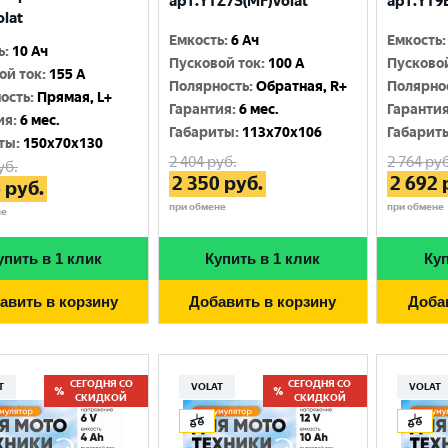
арт.YTZ7S(MF)Volat
арт.YT9B
olat
Емкость
:
6 Ач
Емкость
:
ь
:
10 Ач
Пусковой ток
:
100 A
Пусково
ой ток
:
155 A
Полярность
:
Обратная, R+
Полярно
ость
:
Прямая, L+
Гарантия
:
6 мес.
Гаранти
ия
:
6 мес.
Габариты
:
113x70x106
Габарит
ты
:
150x70x130
2 404
руб.
2 764
руб
уб.
2 350
руб.
2 692
6
руб.
при обмене
при обмене
не
упить в 1 клик
Купить в 1 клик
Куп
авить в корзину
Добавить в корзину
Доба
СЕГОДНЯ СО
СЕГОДНЯ СО
T
VOLAT
VOLAT
СКИДКОЙ
СКИДКОЙ