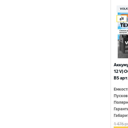
150x86x108
YTX9-BS
VOLA
150x86x110
YTZ10S
150x86x111
YTZ12S
150x86x130
YTZ14S-4
150x86x131
YTZ5S
150x86x145
YTZ7S
Аккуму
150x86x161
12 V) 
6N4-2A-4
BS арт
150x86x94
6N4-BS
Емкост
150x86x94
Пусков
150x87x105
Полярн
Гарант
150x87x107
Габари
1 476
р
150x87x110