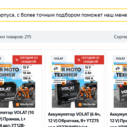
орпуса, с более точным подбором поможет наш мен
но товаров:
215
Сорти
СЕГОДНЯ СО
СЕГОДНЯ СО
T
VOLAT
VOLAT
СКИДКОЙ
СКИДКОЙ
лятор VOLAT (10
Аккумулятор VOLAT (6 Ач,
Аккумул
V) Прямая, L+
12 V) Обратная, R+ YTZ7S
12 V) Пр
4 арт.YT12B-