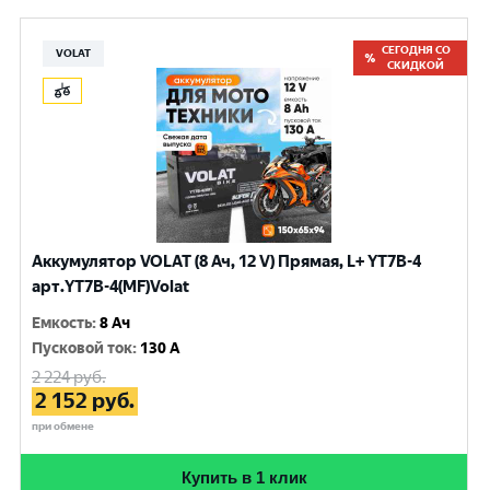
СЕГОДНЯ СО
VOLAT
СКИДКОЙ
Аккумулятор VOLAT (8 Ач, 12 V) Прямая, L+ YT7B-4
арт.YT7B-4(MF)Volat
Емкость
:
8 Ач
Пусковой ток
:
130 A
2 224
руб.
2 152
руб.
при обмене
Купить в 1 клик