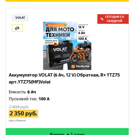
СЕГОДНЯ СО
VOLAT
СКИДКОЙ
Аккумулятор VOLAT (6 Ач, 12 V) Обратная, R+ YTZ7S
арт.YTZ7S(MF)Volat
Емкость
:
6 Ач
Пусковой ток
:
100 A
2 404
руб.
2 350
руб.
при обмене
Купить в 1 клик