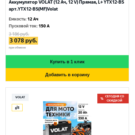
Аккумулятор VOLAT (12 Ач, 12 V) Прямая, L+ YTX12-BS
арт.YTX12-BS(MF)Volat
Емкость
:
12 Ач
Пусковой ток
:
150 A
3 186
руб.
3 078
руб.
при обмене
Купить в 1 клик
Добавить в корзину
СЕГОДНЯ СО
VOLAT
СКИДКОЙ