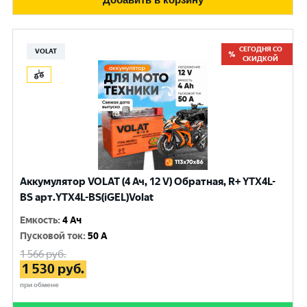
СЕГОДНЯ СО
VOLAT
СКИДКОЙ
Аккумулятор VOLAT (4 Ач, 12 V) Обратная, R+ YTX4L-
BS арт.YTX4L-BS(iGEL)Volat
Емкость
:
4 Ач
Пусковой ток
:
50 A
1 566
руб.
1 530
руб.
при обмене