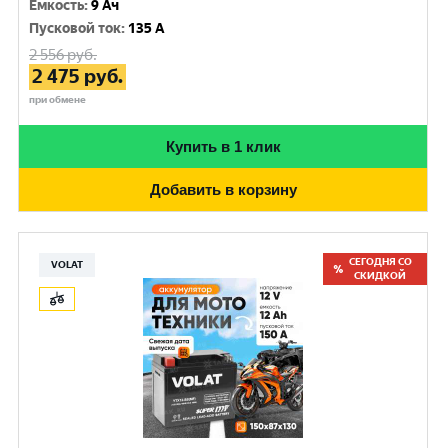
Емкость
:
9 Ач
Пусковой ток
:
135 A
2 556
руб.
2 475
руб.
при обмене
Купить в 1 клик
Добавить в корзину
СЕГОДНЯ СО
VOLAT
СКИДКОЙ