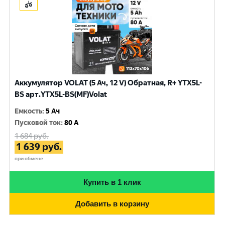
Аккумулятор VOLAT (5 Ач, 12 V) Обратная, R+ YTX5L-
BS арт.YTX5L-BS(MF)Volat
Емкость
:
5 Ач
Пусковой ток
:
80 A
1 684
руб.
1 639
руб.
при обмене
Купить в 1 клик
Добавить в корзину