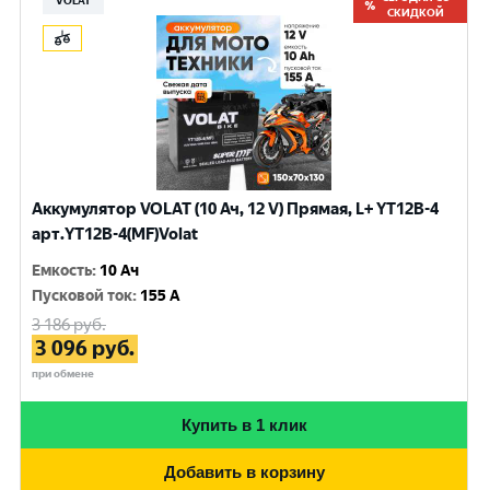
VOLAT
СКИДКОЙ
Аккумулятор VOLAT (10 Ач, 12 V) Прямая, L+ YT12B-4
арт.YT12B-4(MF)Volat
Емкость
:
10 Ач
Пусковой ток
:
155 A
3 186
руб.
3 096
руб.
при обмене
Купить в 1 клик
Добавить в корзину