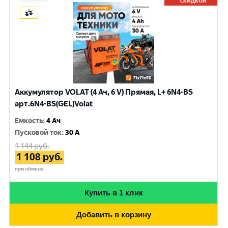
СКИДКОЙ
Аккумулятор VOLAT (4 Ач, 6 V) Прямая, L+ 6N4-BS
арт.6N4-BS(GEL)Volat
Емкость
:
4 Ач
Пусковой ток
:
30 A
1 144
руб.
1 108
руб.
при обмене
Купить в 1 клик
Добавить в корзину