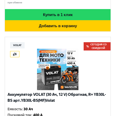
при обмене
Купить в 1 клик
Добавить в корзину
СЕГОДНЯ СО
VOLAT
СКИДКОЙ
Аккумулятор VOLAT (30 Ач, 12 V) Обратная, R+ YB30L-
BS арт.YB30L-BS(MF)Volat
Емкость
:
30 Ач
Пусковой ток
:
400 A