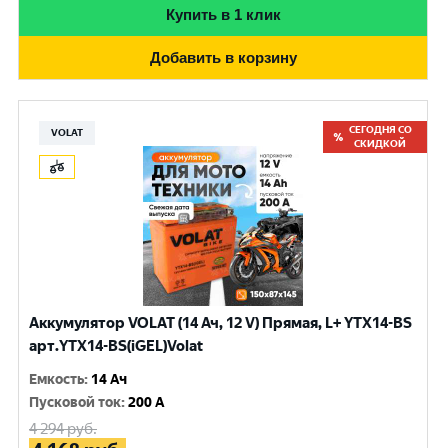
Купить в 1 клик
Добавить в корзину
СЕГОДНЯ СО
VOLAT
СКИДКОЙ
Аккумулятор VOLAT (14 Ач, 12 V) Прямая, L+ YTX14-BS
арт.YTX14-BS(iGEL)Volat
Емкость
:
14 Ач
Пусковой ток
:
200 A
4 294
руб.