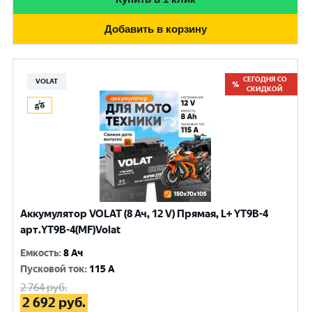
Добавить в корзину
СЕГОДНЯ СО
VOLAT
СКИДКОЙ
Аккумулятор VOLAT (8 Ач, 12 V) Прямая, L+ YT9B-4
арт.YT9B-4(MF)Volat
Емкость
:
8 Ач
Пусковой ток
:
115 A
2 764
руб.
2 692
руб.