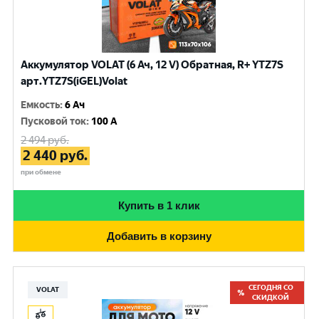
Аккумулятор VOLAT (6 Ач, 12 V) Обратная, R+ YTZ7S
арт.YTZ7S(iGEL)Volat
Емкость
:
6 Ач
Пусковой ток
:
100 A
2 494
руб.
2 440
руб.
при обмене
Купить в 1 клик
Добавить в корзину
СЕГОДНЯ СО
VOLAT
СКИДКОЙ