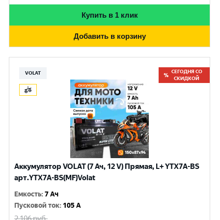
Купить в 1 клик
Добавить в корзину
СЕГОДНЯ СО
VOLAT
СКИДКОЙ
Аккумулятор VOLAT (7 Ач, 12 V) Прямая, L+ YTX7A-BS
арт.YTX7A-BS(MF)Volat
Емкость
:
7 Ач
Пусковой ток
:
105 A
2 106
руб.