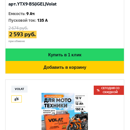
арт.YTX9-BS(iGEL)Volat
Емкость
:
9 Ач
Пусковой ток
:
135 A
2 674
руб.
2 593
руб.
при обмене
Купить в 1 клик
Добавить в корзину
СЕГОДНЯ СО
VOLAT
СКИДКОЙ