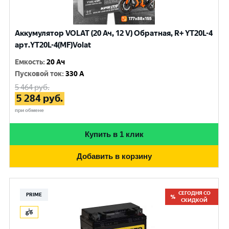
Аккумулятор VOLAT (20 Ач, 12 V) Обратная, R+ YT20L-4
арт.YT20L-4(MF)Volat
Емкость
:
20 Ач
Пусковой ток
:
330 A
5 464
руб.
5 284
руб.
при обмене
Купить в 1 клик
Добавить в корзину
СЕГОДНЯ СО
PRIME
СКИДКОЙ