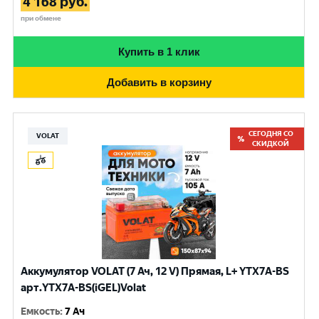
4 168
руб.
при обмене
Купить в 1 клик
Добавить в корзину
СЕГОДНЯ СО
VOLAT
СКИДКОЙ
Аккумулятор VOLAT (7 Ач, 12 V) Прямая, L+ YTX7A-BS
арт.YTX7A-BS(iGEL)Volat
Емкость
:
7 Ач