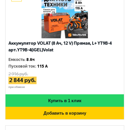
Аккумулятор VOLAT (8 Ач, 12 V) Прямая, L+ YT9B-4
арт.YT9B-4(iGEL)Volat
Емкость
:
8 Ач
Пусковой ток
:
115 A
2 916
руб.
2 844
руб.
при обмене
Купить в 1 клик
Добавить в корзину