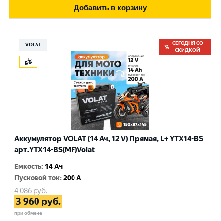
Добавить в корзину
СЕГОДНЯ СО
VOLAT
СКИДКОЙ
Аккумулятор VOLAT (14 Ач, 12 V) Прямая, L+ YTX14-BS
арт.YTX14-BS(MF)Volat
Емкость
:
14 Ач
Пусковой ток
:
200 A
4 086
руб.
3 960
руб.
при обмене