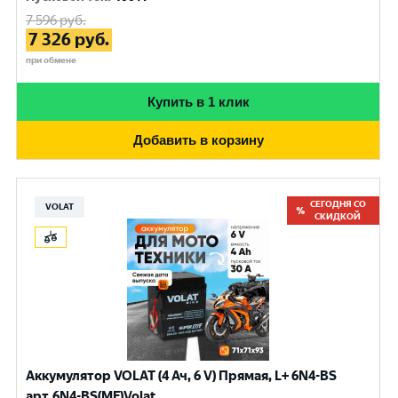
7 596
руб.
7 326
руб.
при обмене
Купить в 1 клик
Добавить в корзину
СЕГОДНЯ СО
VOLAT
СКИДКОЙ
Аккумулятор VOLAT (4 Ач, 6 V) Прямая, L+ 6N4-BS
арт.6N4-BS(MF)Volat