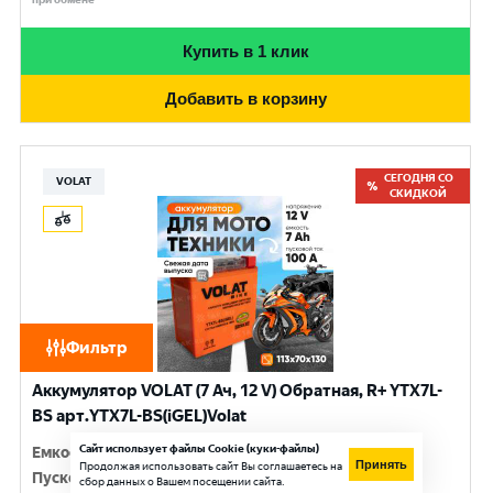
Купить в 1 клик
Добавить в корзину
СЕГОДНЯ СО
VOLAT
СКИДКОЙ
Фильтр
Аккумулятор VOLAT (7 Ач, 12 V) Обратная, R+ YTX7L-
BS арт.YTX7L-BS(iGEL)Volat
Сайт использует файлы Cookie (куки-файлы)
Емкость
:
7 Ач
Принять
Продолжая использовать сайт Вы соглашаетесь на
Пусковой ток
:
100 A
сбор данных о Вашем посещении сайта.