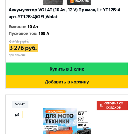
Аккумулятор VOLAT (10 Ач, 12 V) Прямая, L+ YT12B-4
арт.YT12B-4(iGEL)Volat
Емкость
:
10 Ач
Пусковой ток
:
155 A
3 366
руб.
3 276
руб.
при обмене
Купить в 1 клик
Добавить в корзину
СЕГОДНЯ СО
VOLAT
СКИДКОЙ