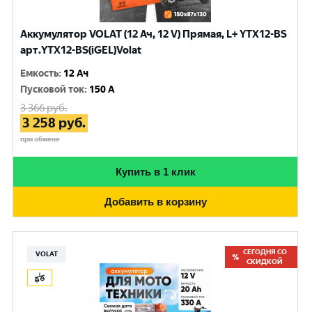
Аккумулятор VOLAT (12 Ач, 12 V) Прямая, L+ YTX12-BS
арт.YTX12-BS(iGEL)Volat
Емкость
:
12 Ач
Пусковой ток
:
150 A
3 366
руб.
3 258
руб.
при обмене
Купить в 1 клик
Добавить в корзину
СЕГОДНЯ СО
VOLAT
СКИДКОЙ