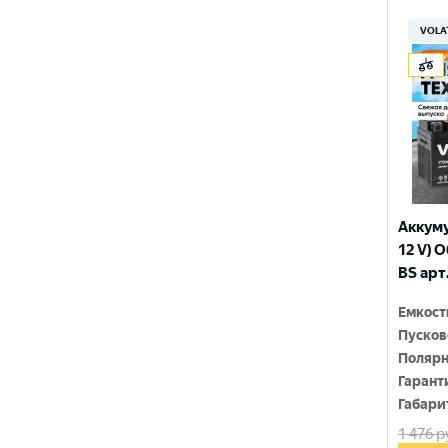
150x86x108
YTX9-BS
VOLA
150x86x110
YTZ10S
150x86x111
YTZ12S
150x86x130
YTZ14S-4
150x86x131
YTZ5S
150x86x145
YTZ7S
Аккуму
150x86x161
12 V) 
6N4-2A-4
BS арт
150x86x94
6N4-BS
Емкост
150x86x94
Пусков
150x87x105
Полярн
Гарант
150x87x107
Габари
1 476
р
150x87x110