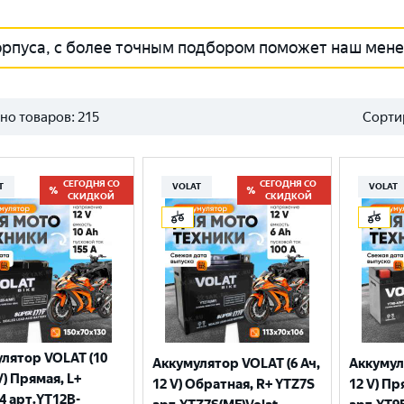
орпуса, с более точным подбором поможет наш мен
но товаров:
215
Сорти
СЕГОДНЯ СО
СЕГОДНЯ СО
T
VOLAT
VOLAT
СКИДКОЙ
СКИДКОЙ
лятор VOLAT (10
Аккумулятор VOLAT (6 Ач,
Аккумул
V) Прямая, L+
12 V) Обратная, R+ YTZ7S
12 V) Пр
4 арт.YT12B-