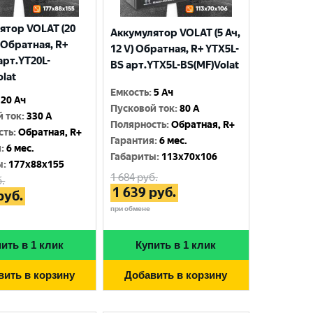
ятор VOLAT (20
Аккумулятор VOLAT (5 Ач,
) Обратная, R+
12 V) Обратная, R+ YTX5L-
арт.YT20L-
BS арт.YTX5L-BS(MF)Volat
olat
Емкость
:
5 Ач
20 Ач
Пусковой ток
:
80 A
й ток
:
330 A
Полярность
:
Обратная, R+
сть
:
Обратная, R+
Гарантия
:
6 мес.
я
:
6 мес.
Габариты
:
113x70x106
ы
:
177x88x155
1 684
руб.
.
1 639
руб.
руб.
при обмене
ить в 1 клик
Купить в 1 клик
вить в корзину
Добавить в корзину