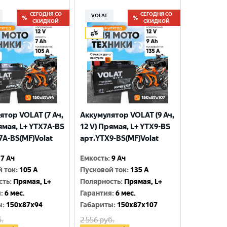
СЕГОДНЯ СО
СЕГОДНЯ СО
VOLAT
СКИДКОЙ
СКИДКОЙ
ятор VOLAT (7 Ач,
Аккумулятор VOLAT (9 Ач,
ямая, L+ YTX7A-BS
12 V) Прямая, L+ YTX9-BS
7A-BS(MF)Volat
арт.YTX9-BS(MF)Volat
7 Ач
Емкость
:
9 Ач
й ток
:
105 A
Пусковой ток
:
135 A
сть
:
Прямая, L+
Полярность
:
Прямая, L+
я
:
6 мес.
Гарантия
:
6 мес.
ы
:
150x87x94
Габариты
:
150x87x107
.
2 556
руб.