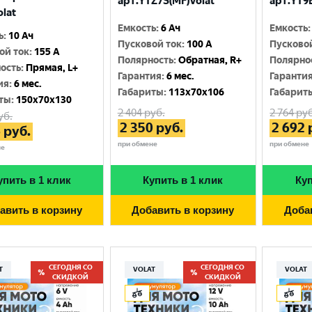
арт.YTZ7S(MF)Volat
арт.YT9B
olat
Емкость
:
6 Ач
Емкость
:
ь
:
10 Ач
Пусковой ток
:
100 A
Пусково
ой ток
:
155 A
Полярность
:
Обратная, R+
Полярно
ость
:
Прямая, L+
Гарантия
:
6 мес.
Гаранти
ия
:
6 мес.
Габариты
:
113x70x106
Габарит
ты
:
150x70x130
2 404
руб.
2 764
руб
уб.
2 350
руб.
2 692
6
руб.
при обмене
при обмене
не
упить в 1 клик
Купить в 1 клик
Куп
авить в корзину
Добавить в корзину
Доба
СЕГОДНЯ СО
СЕГОДНЯ СО
T
VOLAT
VOLAT
СКИДКОЙ
СКИДКОЙ