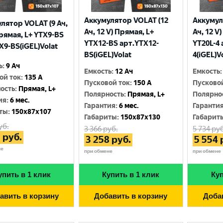
Аккумулятор VOLAT (12
Аккумул
лятор VOLAT (9 Ач,
Ач, 12 V) Прямая, L+
Ач, 12 V
Прямая, L+ YTX9-BS
YTX12-BS арт.YTX12-
YT20L-4 
X9-BS(iGEL)Volat
BS(iGEL)Volat
4(iGEL)V
ь
:
9 Ач
Емкость
:
12 Ач
Емкость
:
ой ток
:
135 A
Пусковой ток
:
150 A
Пусково
ость
:
Прямая, L+
Полярность
:
Прямая, L+
Полярно
ия
:
6 мес.
Гарантия
:
6 мес.
Гаранти
ты
:
150x87x107
Габариты
:
150x87x130
Габарит
уб.
3 366
руб.
5 734
руб
3
руб.
3 258
руб.
5 554
не
при обмене
при обмене
упить в 1 клик
Купить в 1 клик
Куп
авить в корзину
Добавить в корзину
Доба