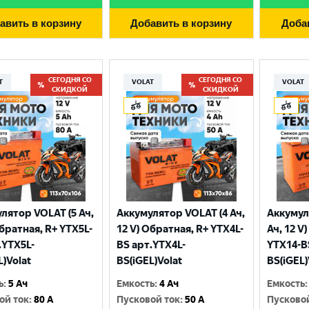
авить в корзину
Добавить в корзину
Доба
СЕГОДНЯ СО
СЕГОДНЯ СО
T
VOLAT
VOLAT
СКИДКОЙ
СКИДКОЙ
лятор VOLAT (5 Ач,
Аккумулятор VOLAT (4 Ач,
Аккумул
Выберите ваш город
Обратная, R+ YTX5L-
12 V) Обратная, R+ YTX4L-
Ач, 12 V
.YTX5L-
BS арт.YTX4L-
YTX14-B
L)Volat
BS(iGEL)Volat
BS(iGEL)
Великий Новгород
Санкт-Петербург
ь
:
5 Ач
Емкость
:
4 Ач
Емкость
:
Гатчина
Смоленск
ой ток
:
80 A
Пусковой ток
:
50 A
Пусково