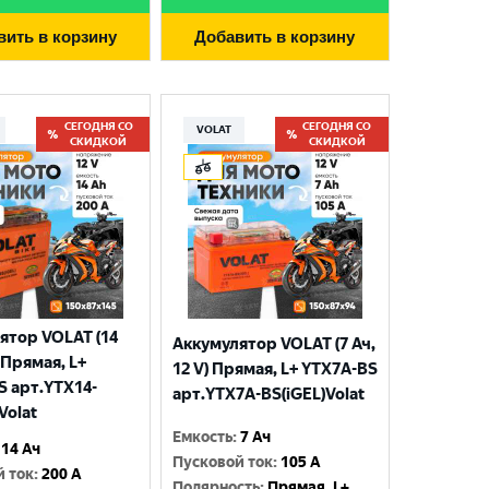
вить в корзину
Добавить в корзину
СЕГОДНЯ СО
СЕГОДНЯ СО
VOLAT
СКИДКОЙ
СКИДКОЙ
ятор VOLAT (14
Аккумулятор VOLAT (7 Ач,
) Прямая, L+
12 V) Прямая, L+ YTX7A-BS
S арт.YTX14-
арт.YTX7A-BS(iGEL)Volat
Volat
Емкость
:
7 Ач
14 Ач
Пусковой ток
:
105 A
й ток
:
200 A
Полярность
:
Прямая, L+