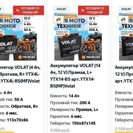
СЕГОДНЯ СО
СЕГОДНЯ СО
T
VOLAT
VOLAT
СКИДКОЙ
СКИДКОЙ
Аккумулятор VOLAT (14
лятор VOLAT (4 Ач,
Аккумул
Ач, 12 V) Прямая, L+
Обратная, R+ YTX4L-
12 V) Пр
YTX14-BS арт.YTX14-
.YTX4L-BS(MF)Volat
арт.YTX
BS(MF)Volat
ь
:
4 Ач
Емкость
:
Емкость
:
14 Ач
ой ток
:
50 A
Пусково
Пусковой ток
:
200 A
ость
:
Обратная, R+
Полярно
Полярность
:
Прямая, L+
ия
:
6 мес.
Гаранти
Гарантия
:
6 мес.
ты
:
113x70x86
Габарит
Габариты
:
150x87x145
уб.
2 106
руб
4 086
руб.