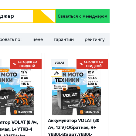
еджер
Связаться с менеджером
ровать по:
цене
гарантии
рейтингу
СЕГОДНЯ СО
СЕГОДНЯ СО
VOLAT
СКИДКОЙ
СКИДКОЙ
Аккумулятор VOLAT (30
ятор VOLAT (8 Ач,
Ач, 12 V) Обратная, R+
ямая, L+ YT9B-4
YB30L-BS арт.YB30L-