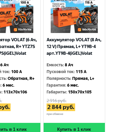
ятор VOLAT (6 Ач,
Аккумулятор VOLAT (8 Ач,
ратная, R+ YTZ7S
12 V) Прямая, L+ YT9B-4
S(iGEL)Volat
арт.YT9B-4(iGEL)Volat
6 Ач
Емкость
:
8 Ач
й ток
:
100 A
Пусковой ток
:
115 A
сть
:
Обратная, R+
Полярность
:
Прямая, L+
я
:
6 мес.
Гарантия
:
6 мес.
ы
:
113x70x106
Габариты
:
150x70x105
.
2 916
руб.
руб.
2 844
руб.
при обмене
ить в 1 клик
Купить в 1 клик