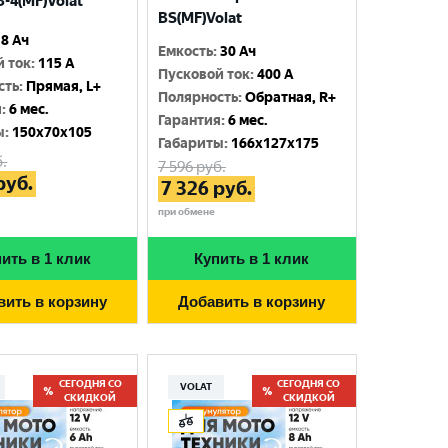
-4(MF)Volat
BS(MF)Volat
8 Ач
Емкость
:
30 Ач
й ток
:
115 A
Пусковой ток
:
400 A
сть
:
Прямая, L+
Полярность
:
Обратная, R+
я
:
6 мес.
Гарантия
:
6 мес.
ы
:
150x70x105
Габариты
:
166x127x175
.
7 596
руб.
руб.
7 326
руб.
при обмене
ить в 1 клик
Купить в 1 клик
вить в корзину
Добавить в корзину
СЕГОДНЯ СО
СЕГОДНЯ СО
VOLAT
СКИДКОЙ
СКИДКОЙ