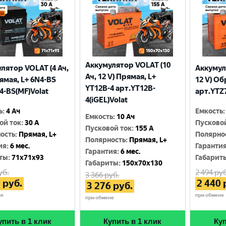
Аккумулятор VOLAT (10
лятор VOLAT (4 Ач,
Аккумул
Ач, 12 V) Прямая, L+
рямая, L+ 6N4-BS
12 V) Об
YT12B-4 арт.YT12B-
4-BS(MF)Volat
арт.YTZ7
4(iGEL)Volat
ь
:
4 Ач
Емкость
:
Емкость
:
10 Ач
ой ток
:
30 A
Пусково
Пусковой ток
:
155 A
ость
:
Прямая, L+
Полярно
Полярность
:
Прямая, L+
ия
:
6 мес.
Гаранти
Гарантия
:
6 мес.
ты
:
71x71x93
Габарит
Габариты
:
150x70x130
уб.
2 494
руб
3 366
руб.
0
руб.
2 440
3 276
руб.
не
при обмене
при обмене
упить в 1 клик
Купить в 1 клик
Куп