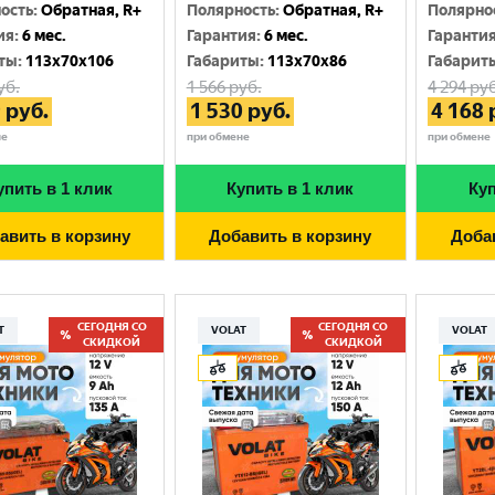
Москва
ость
:
Обратная, R+
Полярность
:
Обратная, R+
Полярно
ия
:
6 мес.
Гарантия
:
6 мес.
Гаранти
ты
:
113x70x106
Габариты
:
113x70x86
Габарит
уб.
1 566
руб.
4 294
руб
9
руб.
1 530
руб.
4 168
не
при обмене
при обмене
упить в 1 клик
Купить в 1 клик
Куп
авить в корзину
Добавить в корзину
Доба
СЕГОДНЯ СО
СЕГОДНЯ СО
T
VOLAT
VOLAT
СКИДКОЙ
СКИДКОЙ