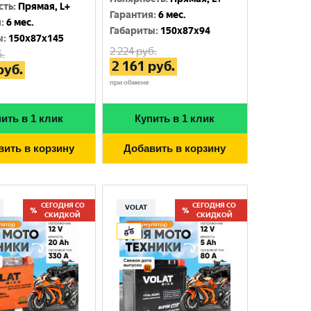
сть
:
Прямая, L+
Гарантия
:
6 мес.
я
:
6 мес.
Габариты
:
150x87x94
ы
:
150x87x145
2 224
руб.
.
2 161
руб.
руб.
при обмене
ить в 1 клик
Купить в 1 клик
вить в корзину
Добавить в корзину
СЕГОДНЯ СО
СЕГОДНЯ СО
VOLAT
СКИДКОЙ
СКИДКОЙ