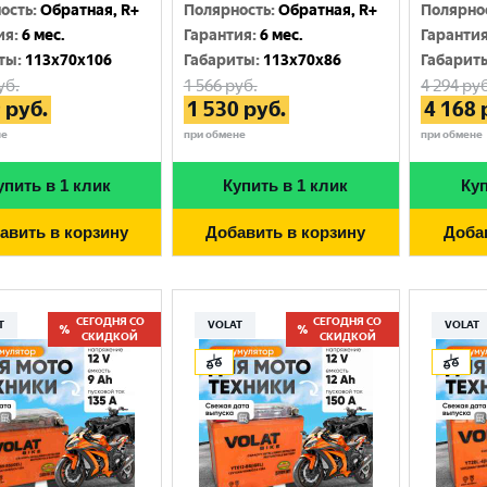
Москва
ость
:
Обратная, R+
Полярность
:
Обратная, R+
Полярно
ия
:
6 мес.
Гарантия
:
6 мес.
Гаранти
ты
:
113x70x106
Габариты
:
113x70x86
Габарит
уб.
1 566
руб.
4 294
руб
9
руб.
1 530
руб.
4 168
не
при обмене
при обмене
упить в 1 клик
Купить в 1 клик
Куп
авить в корзину
Добавить в корзину
Доба
СЕГОДНЯ СО
СЕГОДНЯ СО
T
VOLAT
VOLAT
СКИДКОЙ
СКИДКОЙ