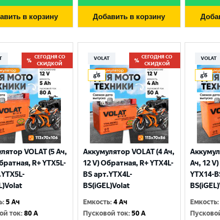
авить в корзину
Добавить в корзину
Доба
СЕГОДНЯ СО
СЕГОДНЯ СО
T
VOLAT
VOLAT
СКИДКОЙ
СКИДКОЙ
лятор VOLAT (5 Ач,
Аккумулятор VOLAT (4 Ач,
Аккумул
Выберите ваш город
Обратная, R+ YTX5L-
12 V) Обратная, R+ YTX4L-
Ач, 12 V
.YTX5L-
BS арт.YTX4L-
YTX14-B
L)Volat
BS(iGEL)Volat
BS(iGEL)
Великий Новгород
Санкт-Петербург
ь
:
5 Ач
Емкость
:
4 Ач
Емкость
:
Гатчина
Смоленск
ой ток
:
80 A
Пусковой ток
:
50 A
Пусково