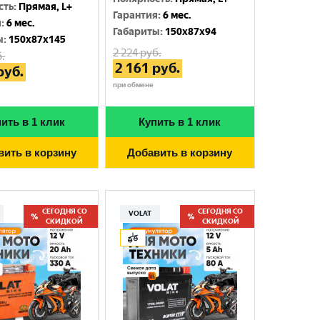
сть
:
Прямая, L+
Гарантия
:
6 мес.
я
:
6 мес.
Габариты
:
150x87x94
ы
:
150x87x145
2 224
руб.
.
2 161
руб.
руб.
при обмене
ить в 1 клик
Купить в 1 клик
вить в корзину
Добавить в корзину
СЕГОДНЯ СО
СЕГОДНЯ СО
VOLAT
СКИДКОЙ
СКИДКОЙ