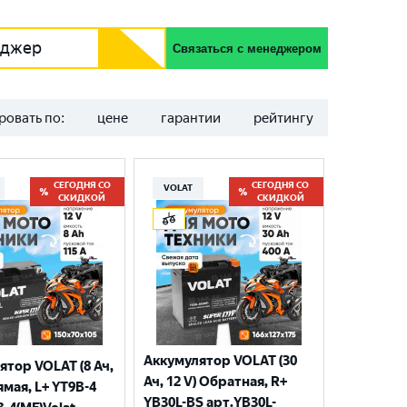
еджер
Связаться с менеджером
ровать по:
цене
гарантии
рейтингу
СЕГОДНЯ СО
СЕГОДНЯ СО
VOLAT
СКИДКОЙ
СКИДКОЙ
Аккумулятор VOLAT (30
ятор VOLAT (8 Ач,
Ач, 12 V) Обратная, R+
ямая, L+ YT9B-4
YB30L-BS арт.YB30L-