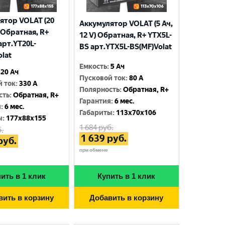
ятор VOLAT (20
Аккумулятор VOLAT (5 Ач,
) Обратная, R+
12 V) Обратная, R+ YTX5L-
арт.YT20L-
BS арт.YTX5L-BS(MF)Volat
olat
Емкость
:
5 Ач
20 Ач
Пусковой ток
:
80 A
й ток
:
330 A
Полярность
:
Обратная, R+
сть
:
Обратная, R+
Гарантия
:
6 мес.
я
:
6 мес.
Габариты
:
113x70x106
ы
:
177x88x155
1 684
руб.
.
1 639
руб.
руб.
при обмене
ить в 1 клик
Купить в 1 клик
вить в корзину
Добавить в корзину