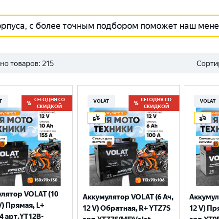
орпуса, с более точным подбором поможет наш мен
но товаров:
215
Сорти
СЕГОДНЯ СО
СЕГОДНЯ СО
T
VOLAT
VOLAT
СКИДКОЙ
СКИДКОЙ
лятор VOLAT (10
Аккумулятор VOLAT (6 Ач,
Аккумул
V) Прямая, L+
12 V) Обратная, R+ YTZ7S
12 V) Пр
4 арт.YT12B-