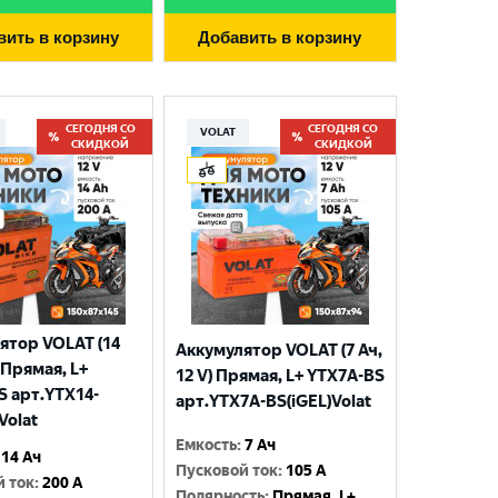
вить в корзину
Добавить в корзину
СЕГОДНЯ СО
СЕГОДНЯ СО
VOLAT
СКИДКОЙ
СКИДКОЙ
ятор VOLAT (14
Аккумулятор VOLAT (7 Ач,
) Прямая, L+
12 V) Прямая, L+ YTX7A-BS
S арт.YTX14-
арт.YTX7A-BS(iGEL)Volat
Volat
Емкость
:
7 Ач
14 Ач
Пусковой ток
:
105 A
й ток
:
200 A
Полярность
:
Прямая, L+