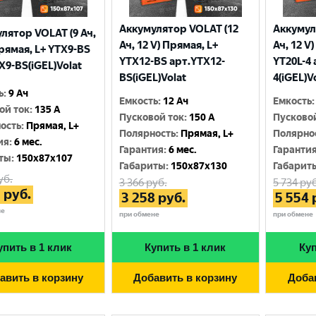
Аккумулятор VOLAT (12
Аккумул
лятор VOLAT (9 Ач,
Ач, 12 V) Прямая, L+
Ач, 12 V
Прямая, L+ YTX9-BS
YTX12-BS арт.YTX12-
YT20L-4 
X9-BS(iGEL)Volat
BS(iGEL)Volat
4(iGEL)V
ь
:
9 Ач
Емкость
:
12 Ач
Емкость
:
ой ток
:
135 A
Пусковой ток
:
150 A
Пусково
ость
:
Прямая, L+
Полярность
:
Прямая, L+
Полярно
ия
:
6 мес.
Гарантия
:
6 мес.
Гаранти
ты
:
150x87x107
Габариты
:
150x87x130
Габарит
уб.
3 366
руб.
5 734
руб
3
руб.
3 258
руб.
5 554
не
при обмене
при обмене
упить в 1 клик
Купить в 1 клик
Куп
авить в корзину
Добавить в корзину
Доба