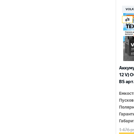
150x86x108
YTX9-BS
VOLA
150x86x110
YTZ10S
150x86x111
YTZ12S
150x86x130
YTZ14S-4
150x86x131
YTZ5S
150x86x145
YTZ7S
Аккуму
150x86x161
12 V) 
6N4-2A-4
BS арт
150x86x94
6N4-BS
Емкост
150x86x94
Пусков
150x87x105
Полярн
Гарант
150x87x107
Габари
1 476
р
150x87x110