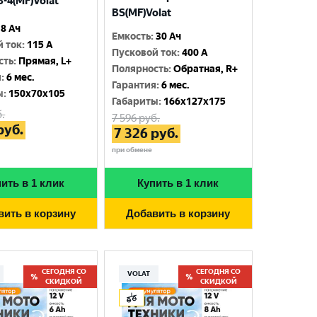
-4(MF)Volat
BS(MF)Volat
8 Ач
Емкость
:
30 Ач
й ток
:
115 A
Пусковой ток
:
400 A
сть
:
Прямая, L+
Полярность
:
Обратная, R+
я
:
6 мес.
Гарантия
:
6 мес.
ы
:
150x70x105
Габариты
:
166x127x175
.
7 596
руб.
руб.
7 326
руб.
при обмене
ить в 1 клик
Купить в 1 клик
вить в корзину
Добавить в корзину
СЕГОДНЯ СО
СЕГОДНЯ СО
VOLAT
СКИДКОЙ
СКИДКОЙ