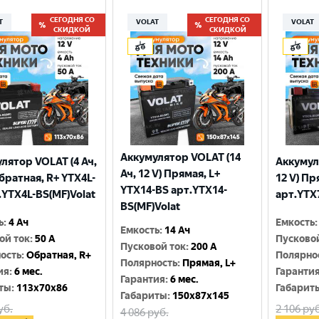
СЕГОДНЯ СО
СЕГОДНЯ СО
T
VOLAT
VOLAT
СКИДКОЙ
СКИДКОЙ
Аккумулятор VOLAT (14
лятор VOLAT (4 Ач,
Аккумул
Ач, 12 V) Прямая, L+
Обратная, R+ YTX4L-
12 V) Пр
YTX14-BS арт.YTX14-
.YTX4L-BS(MF)Volat
арт.YTX
BS(MF)Volat
ь
:
4 Ач
Емкость
:
Емкость
:
14 Ач
ой ток
:
50 A
Пусково
Пусковой ток
:
200 A
ость
:
Обратная, R+
Полярно
Полярность
:
Прямая, L+
ия
:
6 мес.
Гаранти
Гарантия
:
6 мес.
ты
:
113x70x86
Габарит
Габариты
:
150x87x145
уб.
2 106
руб
4 086
руб.