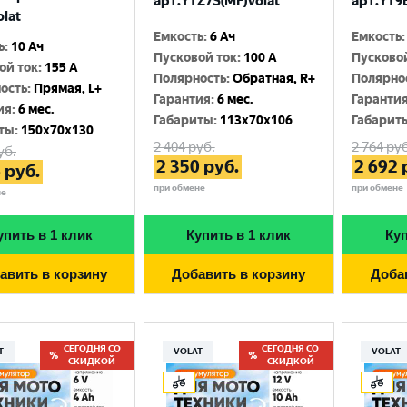
арт.YTZ7S(MF)Volat
арт.YT9B
olat
Емкость
:
6 Ач
Емкость
:
ь
:
10 Ач
Пусковой ток
:
100 A
Пусково
ой ток
:
155 A
Полярность
:
Обратная, R+
Полярно
ость
:
Прямая, L+
Гарантия
:
6 мес.
Гаранти
ия
:
6 мес.
Габариты
:
113x70x106
Габарит
ты
:
150x70x130
2 404
руб.
2 764
руб
уб.
2 350
руб.
2 692
6
руб.
при обмене
при обмене
не
упить в 1 клик
Купить в 1 клик
Куп
авить в корзину
Добавить в корзину
Доба
СЕГОДНЯ СО
СЕГОДНЯ СО
T
VOLAT
VOLAT
СКИДКОЙ
СКИДКОЙ