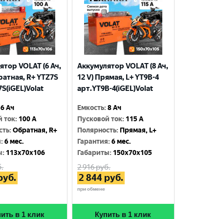
ятор VOLAT (6 Ач,
Аккумулятор VOLAT (8 Ач,
ратная, R+ YTZ7S
12 V) Прямая, L+ YT9B-4
S(iGEL)Volat
арт.YT9B-4(iGEL)Volat
6 Ач
Емкость
:
8 Ач
й ток
:
100 A
Пусковой ток
:
115 A
сть
:
Обратная, R+
Полярность
:
Прямая, L+
я
:
6 мес.
Гарантия
:
6 мес.
ы
:
113x70x106
Габариты
:
150x70x105
.
2 916
руб.
руб.
2 844
руб.
при обмене
ить в 1 клик
Купить в 1 клик