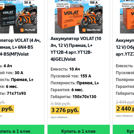
Аккумулятор VOLAT (10
лятор VOLAT (4 Ач,
Аккумул
Ач, 12 V) Прямая, L+
рямая, L+ 6N4-BS
12 V) Об
YT12B-4 арт.YT12B-
4-BS(MF)Volat
арт.YTZ7
4(iGEL)Volat
ь
:
4 Ач
Емкость
:
Емкость
:
10 Ач
ой ток
:
30 A
Пусково
Пусковой ток
:
155 A
ость
:
Прямая, L+
Полярно
Полярность
:
Прямая, L+
ия
:
6 мес.
Гаранти
Гарантия
:
6 мес.
ты
:
71x71x93
Габарит
Габариты
:
150x70x130
уб.
2 494
руб
3 366
руб.
0
руб.
2 440
3 276
руб.
не
при обмене
при обмене
упить в 1 клик
Купить в 1 клик
Куп