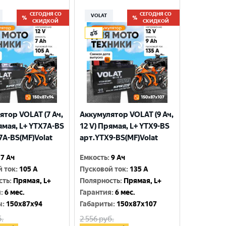
СЕГОДНЯ СО
СЕГОДНЯ СО
VOLAT
СКИДКОЙ
СКИДКОЙ
ятор VOLAT (7 Ач,
Аккумулятор VOLAT (9 Ач,
ямая, L+ YTX7A-BS
12 V) Прямая, L+ YTX9-BS
7A-BS(MF)Volat
арт.YTX9-BS(MF)Volat
7 Ач
Емкость
:
9 Ач
й ток
:
105 A
Пусковой ток
:
135 A
сть
:
Прямая, L+
Полярность
:
Прямая, L+
я
:
6 мес.
Гарантия
:
6 мес.
ы
:
150x87x94
Габариты
:
150x87x107
.
2 556
руб.