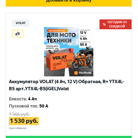
СЕГОДНЯ СО
VOLAT
СКИДКОЙ
Аккумулятор VOLAT (4 Ач, 12 V) Обратная, R+ YTX4L-
BS арт.YTX4L-BS(iGEL)Volat
Емкость
:
4 Ач
Пусковой ток
:
50 A
1 566
руб.
1 530
руб.
при обмене