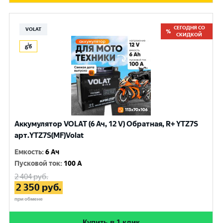
СЕГОДНЯ СО
VOLAT
СКИДКОЙ
Аккумулятор VOLAT (6 Ач, 12 V) Обратная, R+ YTZ7S
арт.YTZ7S(MF)Volat
Емкость
:
6 Ач
Пусковой ток
:
100 A
2 404
руб.
2 350
руб.
при обмене
Купить в 1 клик