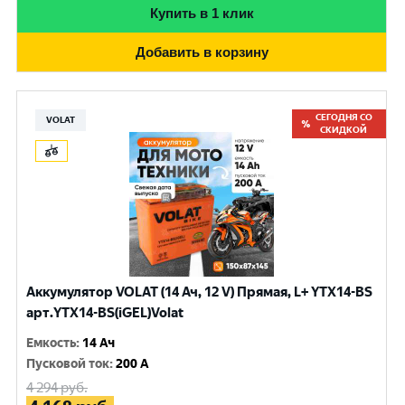
Купить в 1 клик
Добавить в корзину
СЕГОДНЯ СО
VOLAT
СКИДКОЙ
Аккумулятор VOLAT (14 Ач, 12 V) Прямая, L+ YTX14-BS
арт.YTX14-BS(iGEL)Volat
Емкость
:
14 Ач
Пусковой ток
:
200 A
4 294
руб.