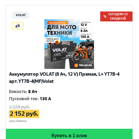
СЕГОДНЯ СО
VOLAT
СКИДКОЙ
Аккумулятор VOLAT (8 Ач, 12 V) Прямая, L+ YT7B-4
арт.YT7B-4(MF)Volat
Емкость
:
8 Ач
Пусковой ток
:
130 A
2 224
руб.
2 152
руб.
при обмене
Купить в 1 клик