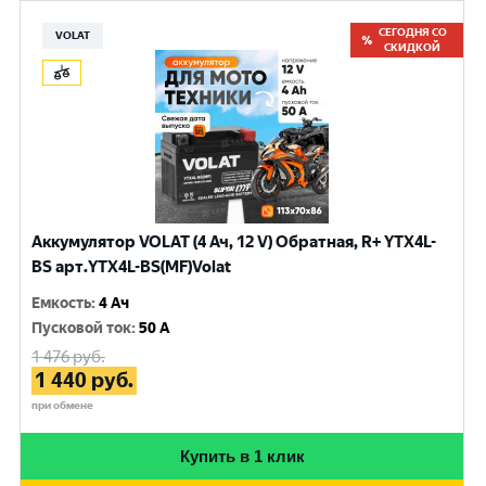
СЕГОДНЯ СО
VOLAT
СКИДКОЙ
Аккумулятор VOLAT (4 Ач, 12 V) Обратная, R+ YTX4L-
BS арт.YTX4L-BS(MF)Volat
Емкость
:
4 Ач
Пусковой ток
:
50 A
1 476
руб.
1 440
руб.
при обмене
Купить в 1 клик