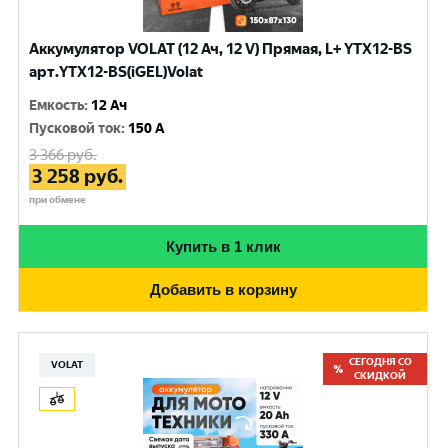
Аккумулятор VOLAT (12 Ач, 12 V) Прямая, L+ YTX12-BS
арт.YTX12-BS(iGEL)Volat
Емкость
:
12 Ач
Пусковой ток
:
150 A
3 366
руб.
3 258
руб.
при обмене
Купить в 1 клик
Добавить в корзину
СЕГОДНЯ СО
VOLAT
СКИДКОЙ