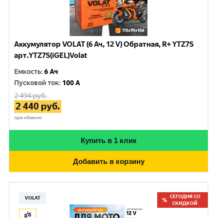
Аккумулятор VOLAT (6 Ач, 12 V) Обратная, R+ YTZ7S
арт.YTZ7S(iGEL)Volat
Емкость
:
6 Ач
Пусковой ток
:
100 A
2 494
руб.
2 440
руб.
при обмене
Купить в 1 клик
Добавить в корзину
СЕГОДНЯ СО
VOLAT
СКИДКОЙ