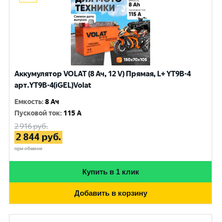
Аккумулятор VOLAT (8 Ач, 12 V) Прямая, L+ YT9B-4
арт.YT9B-4(iGEL)Volat
Емкость
:
8 Ач
Пусковой ток
:
115 A
2 916
руб.
2 844
руб.
при обмене
Купить в 1 клик
Добавить в корзину