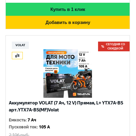
Купить в 1 клик
Добавить в корзину
СЕГОДНЯ СО
VOLAT
СКИДКОЙ
Аккумулятор VOLAT (7 Ач, 12 V) Прямая, L+ YTX7A-BS
арт.YTX7A-BS(MF)Volat
Емкость
:
7 Ач
Пусковой ток
:
105 A
2 106
руб.