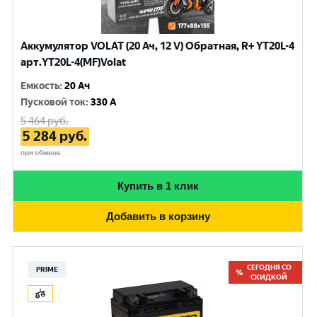
Аккумулятор VOLAT (20 Ач, 12 V) Обратная, R+ YT20L-4
арт.YT20L-4(MF)Volat
Емкость
:
20 Ач
Пусковой ток
:
330 A
5 464
руб.
5 284
руб.
при обмене
Купить в 1 клик
Добавить в корзину
СЕГОДНЯ СО
PRIME
СКИДКОЙ