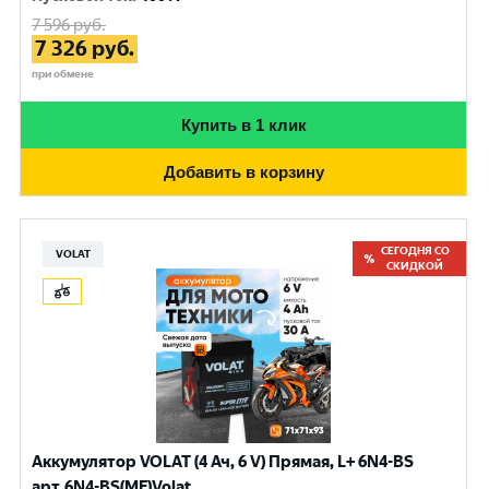
7 596
руб.
7 326
руб.
при обмене
Купить в 1 клик
Добавить в корзину
СЕГОДНЯ СО
VOLAT
СКИДКОЙ
Аккумулятор VOLAT (4 Ач, 6 V) Прямая, L+ 6N4-BS
арт.6N4-BS(MF)Volat