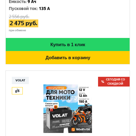
Емкость
:
9 Ач
Пусковой ток
:
135 A
2 556
руб.
2 475
руб.
при обмене
Купить в 1 клик
Добавить в корзину
СЕГОДНЯ СО
VOLAT
СКИДКОЙ