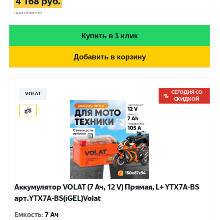
4 168
руб.
при обмене
Купить в 1 клик
Добавить в корзину
СЕГОДНЯ СО
VOLAT
СКИДКОЙ
Аккумулятор VOLAT (7 Ач, 12 V) Прямая, L+ YTX7A-BS
арт.YTX7A-BS(iGEL)Volat
Емкость
:
7 Ач