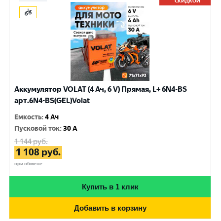
СКИДКОЙ
Аккумулятор VOLAT (4 Ач, 6 V) Прямая, L+ 6N4-BS
арт.6N4-BS(GEL)Volat
Емкость
:
4 Ач
Пусковой ток
:
30 A
1 144
руб.
1 108
руб.
при обмене
Купить в 1 клик
Добавить в корзину