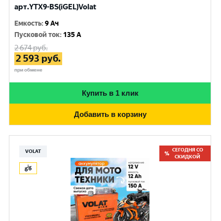
арт.YTX9-BS(iGEL)Volat
Емкость
:
9 Ач
Пусковой ток
:
135 A
2 674
руб.
2 593
руб.
при обмене
Купить в 1 клик
Добавить в корзину
СЕГОДНЯ СО
VOLAT
СКИДКОЙ