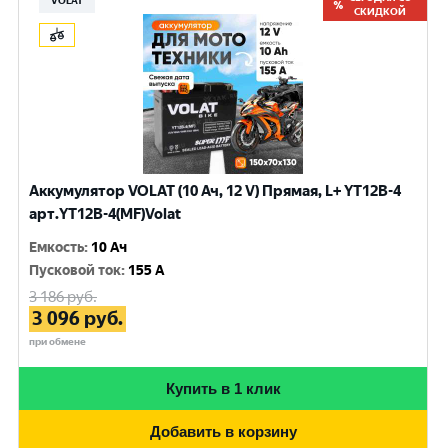
VOLAT
СКИДКОЙ
Аккумулятор VOLAT (10 Ач, 12 V) Прямая, L+ YT12B-4
арт.YT12B-4(MF)Volat
Емкость
:
10 Ач
Пусковой ток
:
155 A
3 186
руб.
3 096
руб.
при обмене
Купить в 1 клик
Добавить в корзину