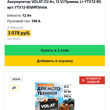
Аккумулятор VOLAT (12 Ач, 12 V) Прямая, L+ YTX12-BS
арт.YTX12-BS(MF)Volat
Емкость
:
12 Ач
Пусковой ток
:
150 A
3 186
руб.
3 078
руб.
при обмене
Купить в 1 клик
Добавить в корзину
СЕГОДНЯ СО
VOLAT
СКИДКОЙ