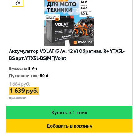
Аккумулятор VOLAT (5 Ач, 12 V) Обратная, R+ YTX5L-
BS арт.YTX5L-BS(MF)Volat
Емкость
:
5 Ач
Пусковой ток
:
80 A
1 684
руб.
1 639
руб.
при обмене
Купить в 1 клик
Добавить в корзину