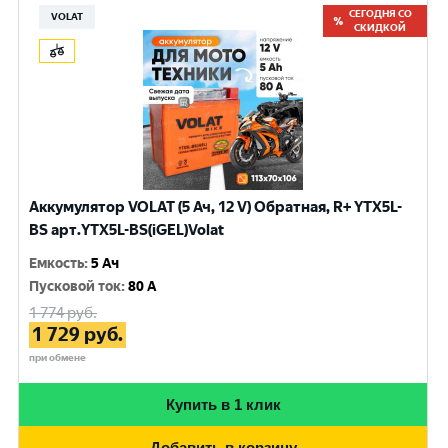
СЕГОДНЯ СО
VOLAT
СКИДКОЙ
Аккумулятор VOLAT (5 Ач, 12 V) Обратная, R+ YTX5L-
BS арт.YTX5L-BS(iGEL)Volat
Емкость
:
5 Ач
Пусковой ток
:
80 A
1 774
руб.
1 729
руб.
при обмене
Купить в 1 клик
Добавить в корзину