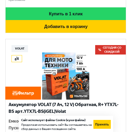
Купить в 1 клик
Добавить в корзину
СЕГОДНЯ СО
VOLAT
СКИДКОЙ
Фильтр
Аккумулятор VOLAT (7 Ач, 12 V) Обратная, R+ YTX7L-
BS арт.YTX7L-BS(iGEL)Volat
Сайт использует файлы Cookie (куки-файлы)
Емкость
:
7 Ач
Принять
Продолжая использовать сайт Вы соглашаетесь на
Пусковой ток
:
100 A
сбор данных о Вашем посещении сайта.