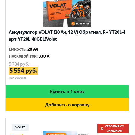
Аккумулятор VOLAT (20 Ач, 12 V) Обратная, R+ YT20L-4
арт.YT20L-4(iGEL)Volat
Емкость
:
20 Ач
Пусковой ток
:
330 A
5 734
руб.
5 554
руб.
при обмене
Купить в 1 клик
Добавить в корзину
СЕГОДНЯ СО
VOLAT
СКИДКОЙ