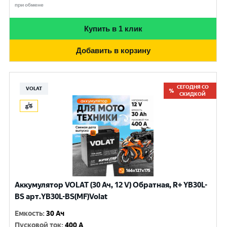
при обмене
Купить в 1 клик
Добавить в корзину
СЕГОДНЯ СО
VOLAT
СКИДКОЙ
Аккумулятор VOLAT (30 Ач, 12 V) Обратная, R+ YB30L-
BS арт.YB30L-BS(MF)Volat
Емкость
:
30 Ач
Пусковой ток
:
400 A