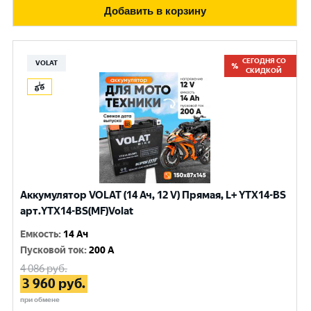
Добавить в корзину
СЕГОДНЯ СО
VOLAT
СКИДКОЙ
Аккумулятор VOLAT (14 Ач, 12 V) Прямая, L+ YTX14-BS
арт.YTX14-BS(MF)Volat
Емкость
:
14 Ач
Пусковой ток
:
200 A
4 086
руб.
3 960
руб.
при обмене