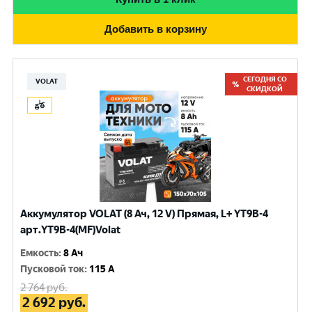
Добавить в корзину
СЕГОДНЯ СО
VOLAT
СКИДКОЙ
Аккумулятор VOLAT (8 Ач, 12 V) Прямая, L+ YT9B-4
арт.YT9B-4(MF)Volat
Емкость
:
8 Ач
Пусковой ток
:
115 A
2 764
руб.
2 692
руб.