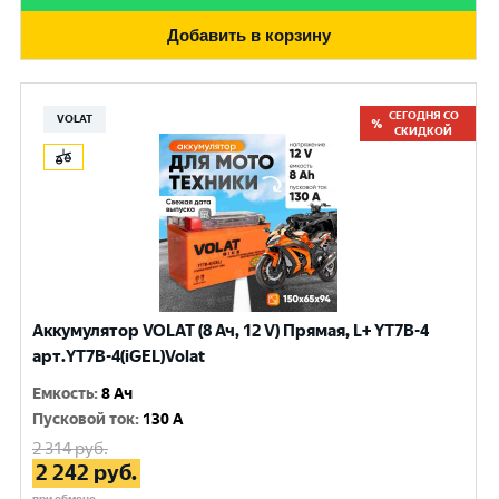
Добавить в корзину
СЕГОДНЯ СО
VOLAT
СКИДКОЙ
Аккумулятор VOLAT (8 Ач, 12 V) Прямая, L+ YT7B-4
арт.YT7B-4(iGEL)Volat
Емкость
:
8 Ач
Пусковой ток
:
130 A
2 314
руб.
2 242
руб.
при обмене