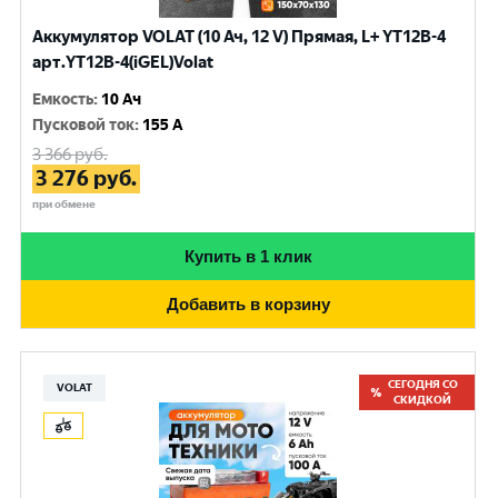
Аккумулятор VOLAT (10 Ач, 12 V) Прямая, L+ YT12B-4
арт.YT12B-4(iGEL)Volat
Емкость
:
10 Ач
Пусковой ток
:
155 A
3 366
руб.
3 276
руб.
при обмене
Купить в 1 клик
Добавить в корзину
СЕГОДНЯ СО
VOLAT
СКИДКОЙ