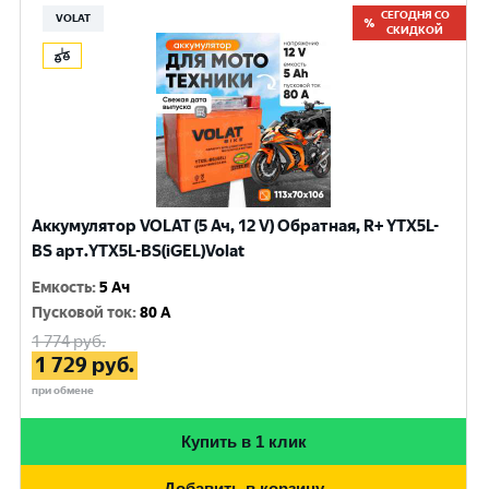
СЕГОДНЯ СО
VOLAT
СКИДКОЙ
Аккумулятор VOLAT (5 Ач, 12 V) Обратная, R+ YTX5L-
BS арт.YTX5L-BS(iGEL)Volat
Емкость
:
5 Ач
Пусковой ток
:
80 A
1 774
руб.
1 729
руб.
при обмене
Купить в 1 клик
Добавить в корзину