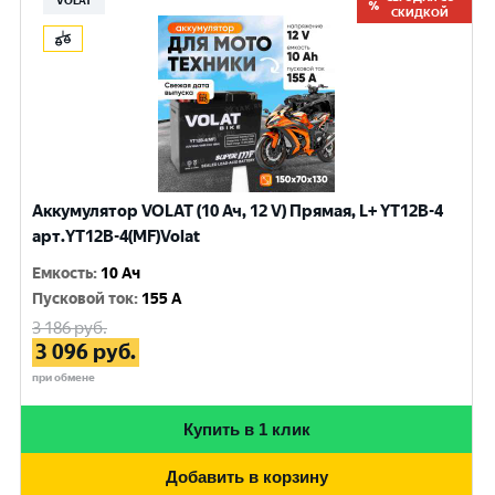
VOLAT
СКИДКОЙ
Аккумулятор VOLAT (10 Ач, 12 V) Прямая, L+ YT12B-4
арт.YT12B-4(MF)Volat
Емкость
:
10 Ач
Пусковой ток
:
155 A
3 186
руб.
3 096
руб.
при обмене
Купить в 1 клик
Добавить в корзину