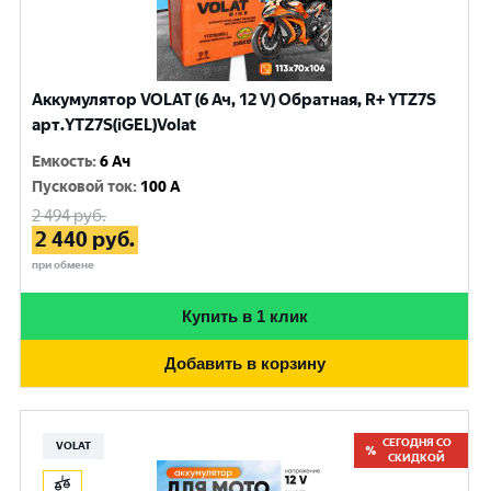
Аккумулятор VOLAT (6 Ач, 12 V) Обратная, R+ YTZ7S
арт.YTZ7S(iGEL)Volat
Емкость
:
6 Ач
Пусковой ток
:
100 A
2 494
руб.
2 440
руб.
при обмене
Купить в 1 клик
Добавить в корзину
СЕГОДНЯ СО
VOLAT
СКИДКОЙ