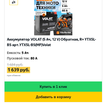
Аккумулятор VOLAT (5 Ач, 12 V) Обратная, R+ YTX5L-
BS арт.YTX5L-BS(MF)Volat
Емкость
:
5 Ач
Пусковой ток
:
80 A
1 684
руб.
1 639
руб.
при обмене
Купить в 1 клик
Добавить в корзину