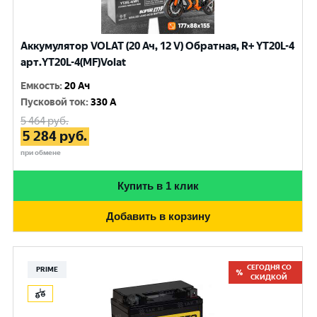
Аккумулятор VOLAT (20 Ач, 12 V) Обратная, R+ YT20L-4
арт.YT20L-4(MF)Volat
Емкость
:
20 Ач
Пусковой ток
:
330 A
5 464
руб.
5 284
руб.
при обмене
Купить в 1 клик
Добавить в корзину
СЕГОДНЯ СО
PRIME
СКИДКОЙ