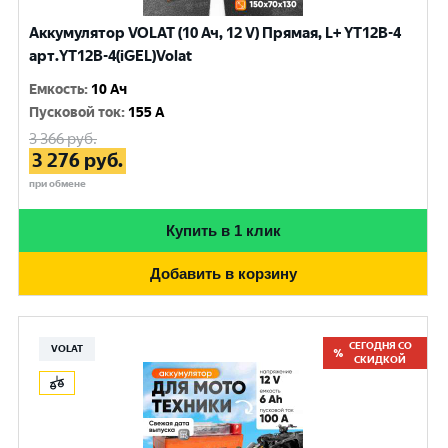
Аккумулятор VOLAT (10 Ач, 12 V) Прямая, L+ YT12B-4
арт.YT12B-4(iGEL)Volat
Емкость
:
10 Ач
Пусковой ток
:
155 A
3 366
руб.
3 276
руб.
при обмене
Купить в 1 клик
Добавить в корзину
СЕГОДНЯ СО
VOLAT
СКИДКОЙ