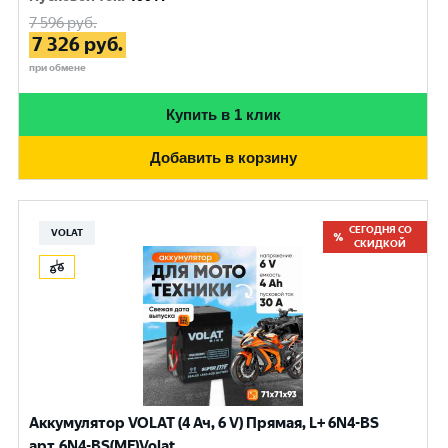
7 596
руб.
7 326
руб.
при обмене
Купить в 1 клик
Добавить в корзину
СЕГОДНЯ СО
VOLAT
СКИДКОЙ
Аккумулятор VOLAT (4 Ач, 6 V) Прямая, L+ 6N4-BS
арт.6N4-BS(MF)Volat