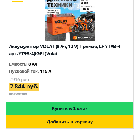
Аккумулятор VOLAT (8 Ач, 12 V) Прямая, L+ YT9B-4
арт.YT9B-4(iGEL)Volat
Емкость
:
8 Ач
Пусковой ток
:
115 A
2 916
руб.
2 844
руб.
при обмене
Купить в 1 клик
Добавить в корзину