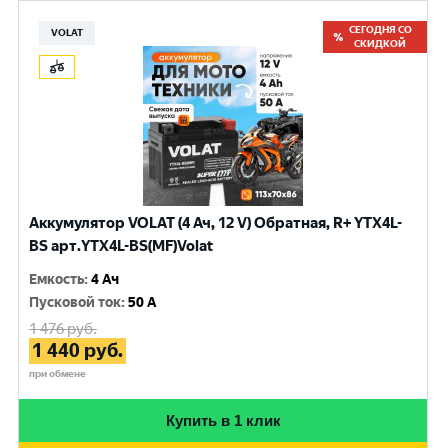
СЕГОДНЯ СО
VOLAT
СКИДКОЙ
Аккумулятор VOLAT (4 Ач, 12 V) Обратная, R+ YTX4L-
BS арт.YTX4L-BS(MF)Volat
Емкость
:
4 Ач
Пусковой ток
:
50 A
1 476
руб.
1 440
руб.
при обмене
Купить в 1 клик