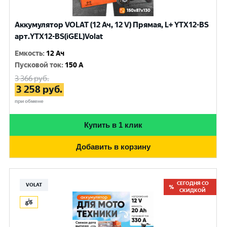
Аккумулятор VOLAT (12 Ач, 12 V) Прямая, L+ YTX12-BS
арт.YTX12-BS(iGEL)Volat
Емкость
:
12 Ач
Пусковой ток
:
150 A
3 366
руб.
3 258
руб.
при обмене
Купить в 1 клик
Добавить в корзину
СЕГОДНЯ СО
VOLAT
СКИДКОЙ