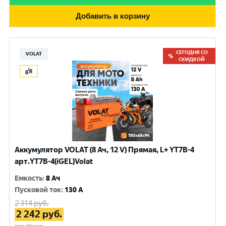
Добавить в корзину
СЕГОДНЯ СО
VOLAT
СКИДКОЙ
Аккумулятор VOLAT (8 Ач, 12 V) Прямая, L+ YT7B-4
арт.YT7B-4(iGEL)Volat
Емкость
:
8 Ач
Пусковой ток
:
130 A
2 314
руб.
2 242
руб.
при обмене