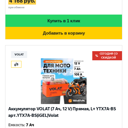
4 168
руб.
при обмене
Купить в 1 клик
Добавить в корзину
СЕГОДНЯ СО
VOLAT
СКИДКОЙ
Аккумулятор VOLAT (7 Ач, 12 V) Прямая, L+ YTX7A-BS
арт.YTX7A-BS(iGEL)Volat
Емкость
:
7 Ач