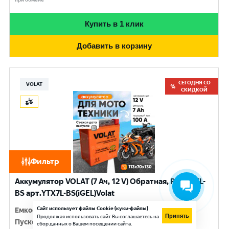
Купить в 1 клик
Добавить в корзину
СЕГОДНЯ СО
VOLAT
СКИДКОЙ
Фильтр
Аккумулятор VOLAT (7 Ач, 12 V) Обратная, R+ YTX7L-
BS арт.YTX7L-BS(iGEL)Volat
Сайт использует файлы Cookie (куки-файлы)
Емкость
:
7 Ач
Принять
Продолжая использовать сайт Вы соглашаетесь на
Пусковой ток
:
100 A
сбор данных о Вашем посещении сайта.