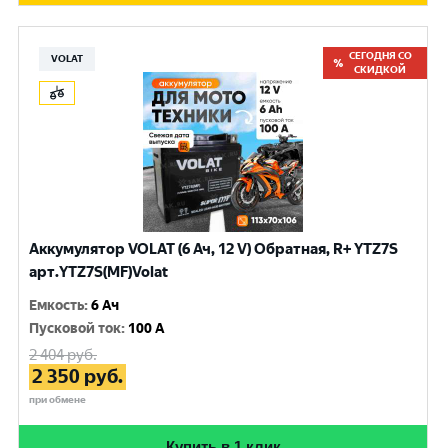
СЕГОДНЯ СО
VOLAT
СКИДКОЙ
Аккумулятор VOLAT (6 Ач, 12 V) Обратная, R+ YTZ7S
арт.YTZ7S(MF)Volat
Емкость
:
6 Ач
Пусковой ток
:
100 A
2 404
руб.
2 350
руб.
при обмене
Купить в 1 клик