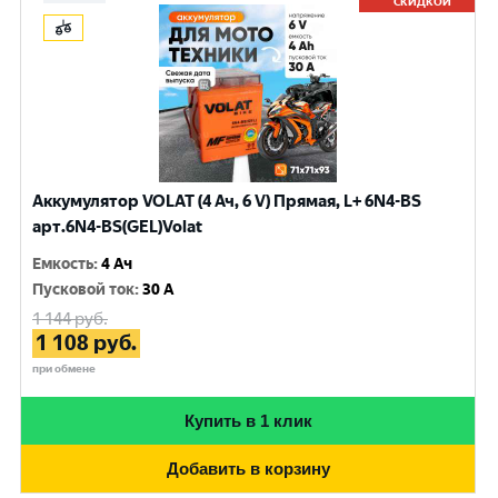
СКИДКОЙ
Аккумулятор VOLAT (4 Ач, 6 V) Прямая, L+ 6N4-BS
арт.6N4-BS(GEL)Volat
Емкость
:
4 Ач
Пусковой ток
:
30 A
1 144
руб.
1 108
руб.
при обмене
Купить в 1 клик
Добавить в корзину