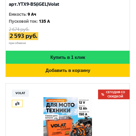
арт.YTX9-BS(iGEL)Volat
Емкость
:
9 Ач
Пусковой ток
:
135 A
2 674
руб.
2 593
руб.
при обмене
Купить в 1 клик
Добавить в корзину
СЕГОДНЯ СО
VOLAT
СКИДКОЙ