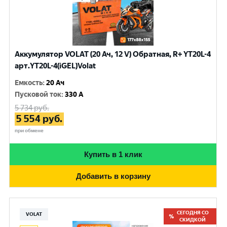
Аккумулятор VOLAT (20 Ач, 12 V) Обратная, R+ YT20L-4
арт.YT20L-4(iGEL)Volat
Емкость
:
20 Ач
Пусковой ток
:
330 A
5 734
руб.
5 554
руб.
при обмене
Купить в 1 клик
Добавить в корзину
СЕГОДНЯ СО
VOLAT
СКИДКОЙ