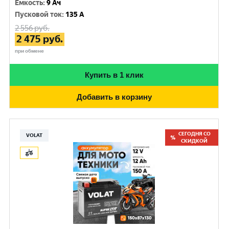
Емкость
:
9 Ач
Пусковой ток
:
135 A
2 556
руб.
2 475
руб.
при обмене
Купить в 1 клик
Добавить в корзину
СЕГОДНЯ СО
VOLAT
СКИДКОЙ