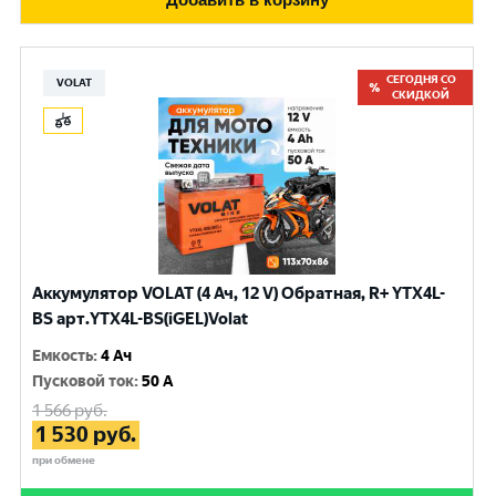
СЕГОДНЯ СО
VOLAT
СКИДКОЙ
Аккумулятор VOLAT (4 Ач, 12 V) Обратная, R+ YTX4L-
BS арт.YTX4L-BS(iGEL)Volat
Емкость
:
4 Ач
Пусковой ток
:
50 A
1 566
руб.
1 530
руб.
при обмене