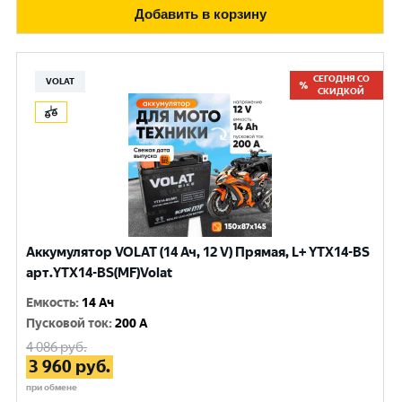
Добавить в корзину
СЕГОДНЯ СО
VOLAT
СКИДКОЙ
Аккумулятор VOLAT (14 Ач, 12 V) Прямая, L+ YTX14-BS
арт.YTX14-BS(MF)Volat
Емкость
:
14 Ач
Пусковой ток
:
200 A
4 086
руб.
3 960
руб.
при обмене