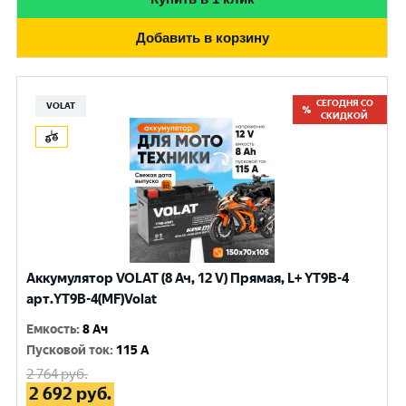
Добавить в корзину
СЕГОДНЯ СО
VOLAT
СКИДКОЙ
Аккумулятор VOLAT (8 Ач, 12 V) Прямая, L+ YT9B-4
арт.YT9B-4(MF)Volat
Емкость
:
8 Ач
Пусковой ток
:
115 A
2 764
руб.
2 692
руб.