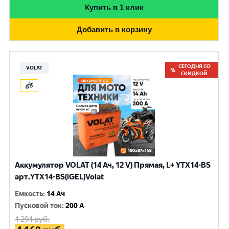
Купить в 1 клик
Добавить в корзину
СЕГОДНЯ СО
VOLAT
СКИДКОЙ
Аккумулятор VOLAT (14 Ач, 12 V) Прямая, L+ YTX14-BS
арт.YTX14-BS(iGEL)Volat
Емкость
:
14 Ач
Пусковой ток
:
200 A
4 294
руб.