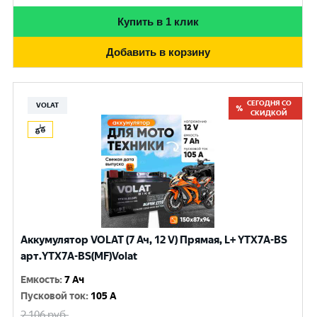
Купить в 1 клик
Добавить в корзину
СЕГОДНЯ СО
VOLAT
СКИДКОЙ
Аккумулятор VOLAT (7 Ач, 12 V) Прямая, L+ YTX7A-BS
арт.YTX7A-BS(MF)Volat
Емкость
:
7 Ач
Пусковой ток
:
105 A
2 106
руб.