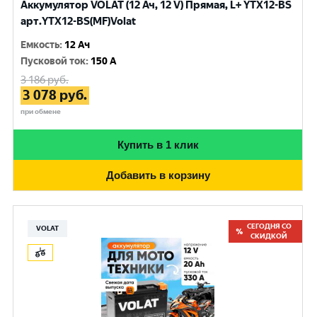
Аккумулятор VOLAT (12 Ач, 12 V) Прямая, L+ YTX12-BS
арт.YTX12-BS(MF)Volat
Емкость
:
12 Ач
Пусковой ток
:
150 A
3 186
руб.
3 078
руб.
при обмене
Купить в 1 клик
Добавить в корзину
СЕГОДНЯ СО
VOLAT
СКИДКОЙ