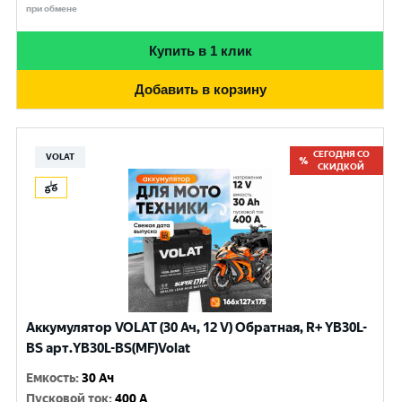
при обмене
Купить в 1 клик
Добавить в корзину
СЕГОДНЯ СО
VOLAT
СКИДКОЙ
Аккумулятор VOLAT (30 Ач, 12 V) Обратная, R+ YB30L-
BS арт.YB30L-BS(MF)Volat
Емкость
:
30 Ач
Пусковой ток
:
400 A