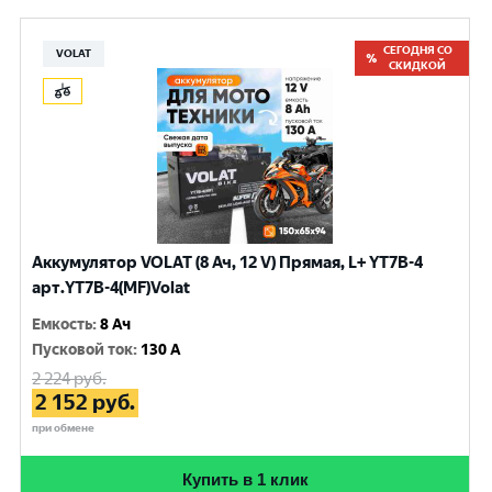
СЕГОДНЯ СО
VOLAT
СКИДКОЙ
Аккумулятор VOLAT (8 Ач, 12 V) Прямая, L+ YT7B-4
арт.YT7B-4(MF)Volat
Емкость
:
8 Ач
Пусковой ток
:
130 A
2 224
руб.
2 152
руб.
при обмене
Купить в 1 клик