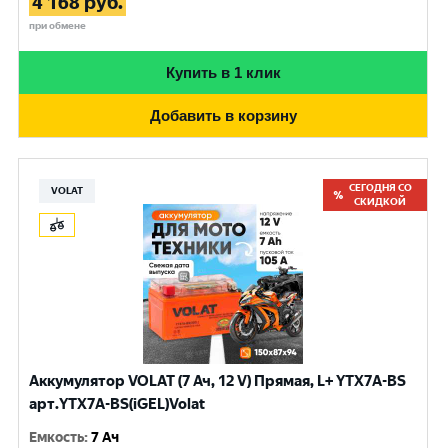
4 168
руб.
при обмене
Купить в 1 клик
Добавить в корзину
СЕГОДНЯ СО
VOLAT
СКИДКОЙ
Аккумулятор VOLAT (7 Ач, 12 V) Прямая, L+ YTX7A-BS
арт.YTX7A-BS(iGEL)Volat
Емкость
:
7 Ач