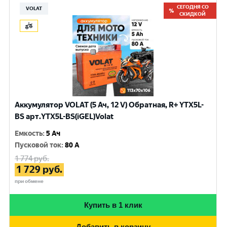
СЕГОДНЯ СО
VOLAT
СКИДКОЙ
Аккумулятор VOLAT (5 Ач, 12 V) Обратная, R+ YTX5L-
BS арт.YTX5L-BS(iGEL)Volat
Емкость
:
5 Ач
Пусковой ток
:
80 A
1 774
руб.
1 729
руб.
при обмене
Купить в 1 клик
Добавить в корзину