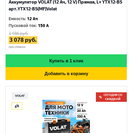
Аккумулятор VOLAT (12 Ач, 12 V) Прямая, L+ YTX12-BS
арт.YTX12-BS(MF)Volat
Емкость
:
12 Ач
Пусковой ток
:
150 A
3 186
руб.
3 078
руб.
при обмене
Купить в 1 клик
Добавить в корзину
СЕГОДНЯ СО
VOLAT
СКИДКОЙ