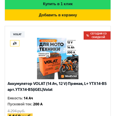
Купить в 1 клик
Добавить в корзину
СЕГОДНЯ СО
VOLAT
СКИДКОЙ
Аккумулятор VOLAT (14 Ач, 12 V) Прямая, L+ YTX14-BS
арт.YTX14-BS(iGEL)Volat
Емкость
:
14 Ач
Пусковой ток
:
200 A
4 294
руб.