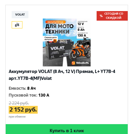
СЕГОДНЯ СО
VOLAT
СКИДКОЙ
Аккумулятор VOLAT (8 Ач, 12 V) Прямая, L+ YT7B-4
арт.YT7B-4(MF)Volat
Емкость
:
8 Ач
Пусковой ток
:
130 A
2 224
руб.
2 152
руб.
при обмене
Купить в 1 клик