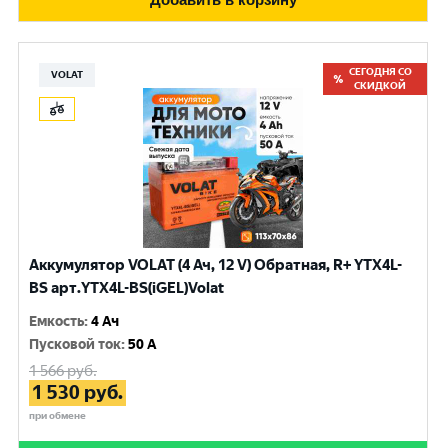
СЕГОДНЯ СО
VOLAT
СКИДКОЙ
Аккумулятор VOLAT (4 Ач, 12 V) Обратная, R+ YTX4L-
BS арт.YTX4L-BS(iGEL)Volat
Емкость
:
4 Ач
Пусковой ток
:
50 A
1 566
руб.
1 530
руб.
при обмене