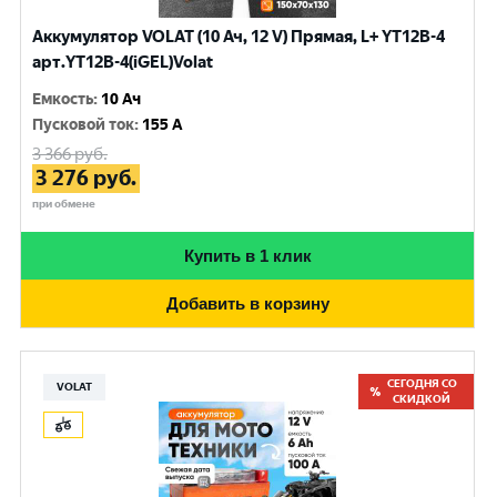
Аккумулятор VOLAT (10 Ач, 12 V) Прямая, L+ YT12B-4
арт.YT12B-4(iGEL)Volat
Емкость
:
10 Ач
Пусковой ток
:
155 A
3 366
руб.
3 276
руб.
при обмене
Купить в 1 клик
Добавить в корзину
СЕГОДНЯ СО
VOLAT
СКИДКОЙ