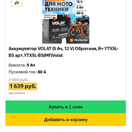
Аккумулятор VOLAT (5 Ач, 12 V) Обратная, R+ YTX5L-
BS арт.YTX5L-BS(MF)Volat
Емкость
:
5 Ач
Пусковой ток
:
80 A
1 684
руб.
1 639
руб.
при обмене
Купить в 1 клик
Добавить в корзину