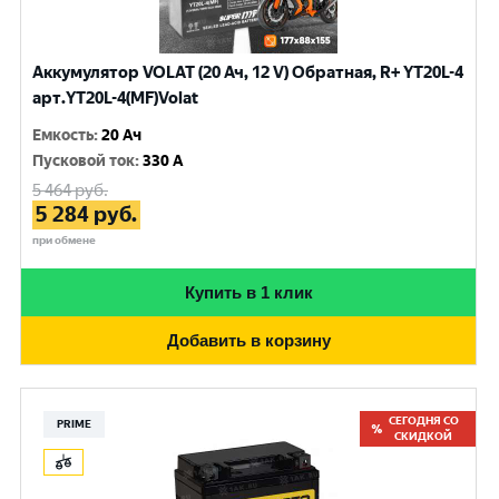
Аккумулятор VOLAT (20 Ач, 12 V) Обратная, R+ YT20L-4
арт.YT20L-4(MF)Volat
Емкость
:
20 Ач
Пусковой ток
:
330 A
5 464
руб.
5 284
руб.
при обмене
Купить в 1 клик
Добавить в корзину
СЕГОДНЯ СО
PRIME
СКИДКОЙ