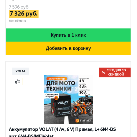
7 596
руб.
7 326
руб.
при обмене
Купить в 1 клик
Добавить в корзину
СЕГОДНЯ СО
VOLAT
СКИДКОЙ
Аккумулятор VOLAT (4 Ач, 6 V) Прямая, L+ 6N4-BS
арт.6N4-BS(MF)Volat