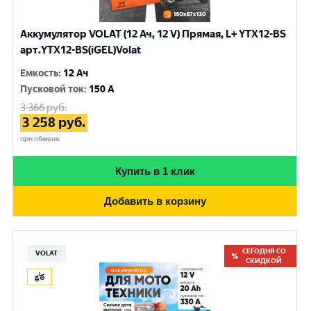
Аккумулятор VOLAT (12 Ач, 12 V) Прямая, L+ YTX12-BS
арт.YTX12-BS(iGEL)Volat
Емкость
:
12 Ач
Пусковой ток
:
150 A
3 366
руб.
3 258
руб.
при обмене
Купить в 1 клик
Добавить в корзину
СЕГОДНЯ СО
VOLAT
СКИДКОЙ