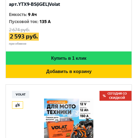
арт.YTX9-BS(iGEL)Volat
Емкость
:
9 Ач
Пусковой ток
:
135 A
2 674
руб.
2 593
руб.
при обмене
Купить в 1 клик
Добавить в корзину
СЕГОДНЯ СО
VOLAT
СКИДКОЙ