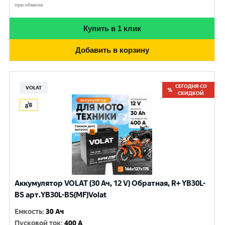
при обмене
Купить в 1 клик
Добавить в корзину
СЕГОДНЯ СО
VOLAT
СКИДКОЙ
Аккумулятор VOLAT (30 Ач, 12 V) Обратная, R+ YB30L-
BS арт.YB30L-BS(MF)Volat
Емкость
:
30 Ач
Пусковой ток
:
400 A