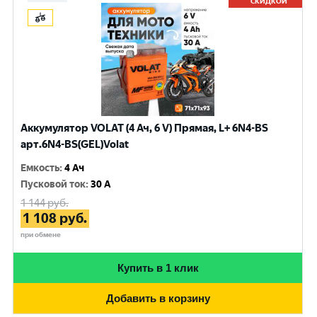
СКИДКОЙ
Аккумулятор VOLAT (4 Ач, 6 V) Прямая, L+ 6N4-BS
арт.6N4-BS(GEL)Volat
Емкость
:
4 Ач
Пусковой ток
:
30 A
1 144
руб.
1 108
руб.
при обмене
Купить в 1 клик
Добавить в корзину