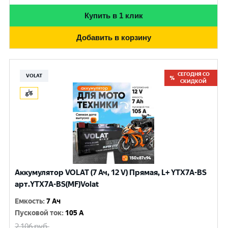
Купить в 1 клик
Добавить в корзину
СЕГОДНЯ СО
VOLAT
СКИДКОЙ
Аккумулятор VOLAT (7 Ач, 12 V) Прямая, L+ YTX7A-BS
арт.YTX7A-BS(MF)Volat
Емкость
:
7 Ач
Пусковой ток
:
105 A
2 106
руб.