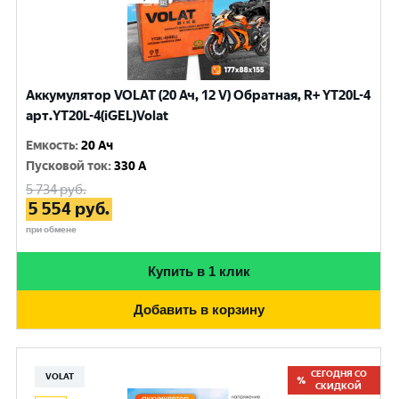
Аккумулятор VOLAT (20 Ач, 12 V) Обратная, R+ YT20L-4
арт.YT20L-4(iGEL)Volat
Емкость
:
20 Ач
Пусковой ток
:
330 A
5 734
руб.
5 554
руб.
при обмене
Купить в 1 клик
Добавить в корзину
СЕГОДНЯ СО
VOLAT
СКИДКОЙ