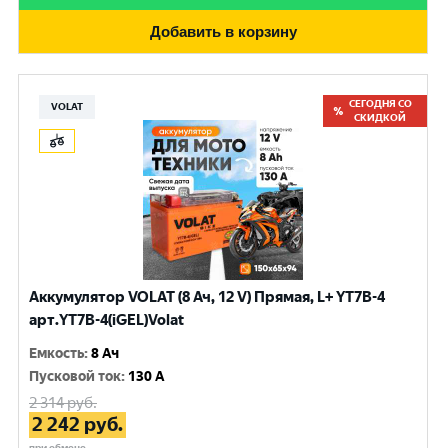
Добавить в корзину
СЕГОДНЯ СО
VOLAT
СКИДКОЙ
Аккумулятор VOLAT (8 Ач, 12 V) Прямая, L+ YT7B-4
арт.YT7B-4(iGEL)Volat
Емкость
:
8 Ач
Пусковой ток
:
130 A
2 314
руб.
2 242
руб.
при обмене