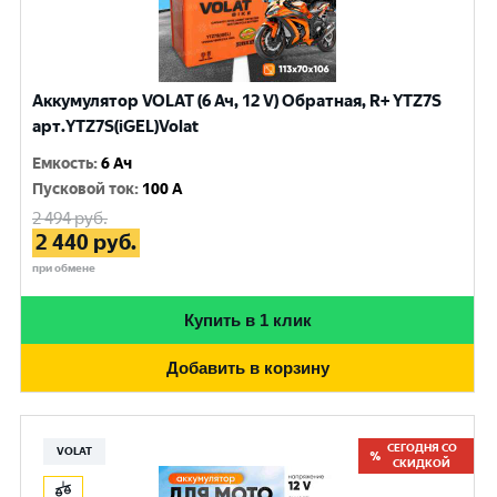
Аккумулятор VOLAT (6 Ач, 12 V) Обратная, R+ YTZ7S
арт.YTZ7S(iGEL)Volat
Емкость
:
6 Ач
Пусковой ток
:
100 A
2 494
руб.
2 440
руб.
при обмене
Купить в 1 клик
Добавить в корзину
СЕГОДНЯ СО
VOLAT
СКИДКОЙ