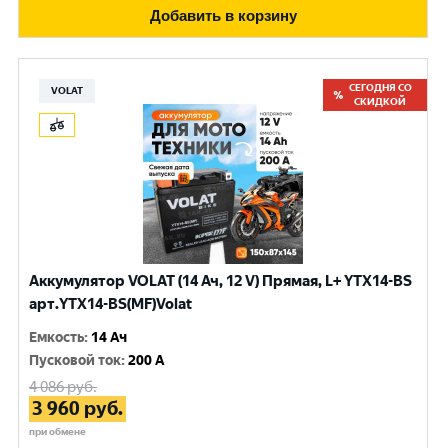
Добавить в корзину
СЕГОДНЯ СО
VOLAT
СКИДКОЙ
Аккумулятор VOLAT (14 Ач, 12 V) Прямая, L+ YTX14-BS
арт.YTX14-BS(MF)Volat
Емкость
:
14 Ач
Пусковой ток
:
200 A
4 086
руб.
3 960
руб.
при обмене