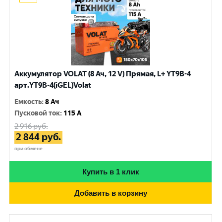
Аккумулятор VOLAT (8 Ач, 12 V) Прямая, L+ YT9B-4
арт.YT9B-4(iGEL)Volat
Емкость
:
8 Ач
Пусковой ток
:
115 A
2 916
руб.
2 844
руб.
при обмене
Купить в 1 клик
Добавить в корзину