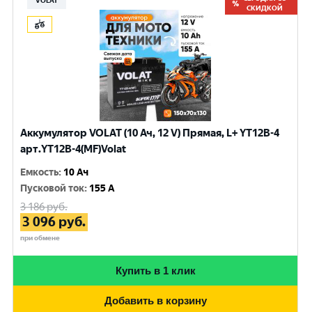
VOLAT
СКИДКОЙ
Аккумулятор VOLAT (10 Ач, 12 V) Прямая, L+ YT12B-4
арт.YT12B-4(MF)Volat
Емкость
:
10 Ач
Пусковой ток
:
155 A
3 186
руб.
3 096
руб.
при обмене
Купить в 1 клик
Добавить в корзину