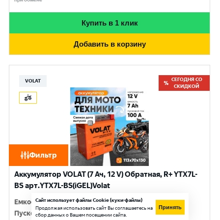
Купить в 1 клик
Добавить в корзину
СЕГОДНЯ СО
VOLAT
СКИДКОЙ
Фильтр
Аккумулятор VOLAT (7 Ач, 12 V) Обратная, R+ YTX7L-
BS арт.YTX7L-BS(iGEL)Volat
Сайт использует файлы Cookie (куки-файлы)
Емкость
:
7 Ач
Принять
Продолжая использовать сайт Вы соглашаетесь на
Пусковой ток
:
100 A
сбор данных о Вашем посещении сайта.