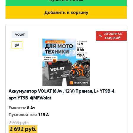
Добавить в корзину
СЕГОДНЯ СО
VOLAT
СКИДКОЙ
Аккумулятор VOLAT (8 Ач, 12 V) Прямая, L+ YT9B-4
арт.YT9B-4(MF)Volat
Емкость
:
8 Ач
Пусковой ток
:
115 A
2 764
руб.
2 692
руб.