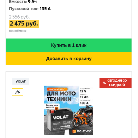
Емкость
:
9 Ач
Пусковой ток
:
135 A
2 556
руб.
2 475
руб.
при обмене
Купить в 1 клик
Добавить в корзину
СЕГОДНЯ СО
VOLAT
СКИДКОЙ