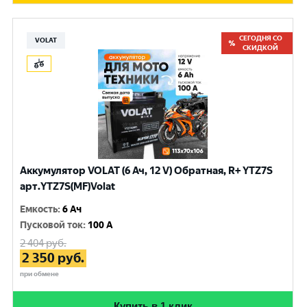
СЕГОДНЯ СО
VOLAT
СКИДКОЙ
Аккумулятор VOLAT (6 Ач, 12 V) Обратная, R+ YTZ7S
арт.YTZ7S(MF)Volat
Емкость
:
6 Ач
Пусковой ток
:
100 A
2 404
руб.
2 350
руб.
при обмене
Купить в 1 клик