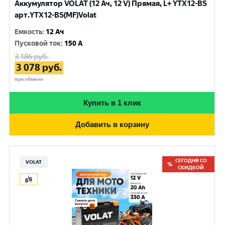
Аккумулятор VOLAT (12 Ач, 12 V) Прямая, L+ YTX12-BS
арт.YTX12-BS(MF)Volat
Емкость
:
12 Ач
Пусковой ток
:
150 A
3 186
руб.
3 078
руб.
при обмене
Купить в 1 клик
Добавить в корзину
СЕГОДНЯ СО
VOLAT
СКИДКОЙ