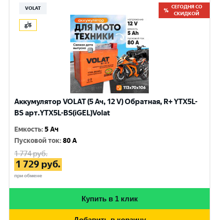
СЕГОДНЯ СО
VOLAT
СКИДКОЙ
Аккумулятор VOLAT (5 Ач, 12 V) Обратная, R+ YTX5L-
BS арт.YTX5L-BS(iGEL)Volat
Емкость
:
5 Ач
Пусковой ток
:
80 A
1 774
руб.
1 729
руб.
при обмене
Купить в 1 клик
Добавить в корзину