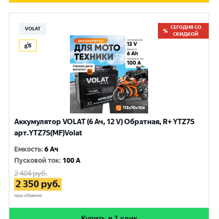
СЕГОДНЯ СО
VOLAT
СКИДКОЙ
Аккумулятор VOLAT (6 Ач, 12 V) Обратная, R+ YTZ7S
арт.YTZ7S(MF)Volat
Емкость
:
6 Ач
Пусковой ток
:
100 A
2 404
руб.
2 350
руб.
при обмене
Купить в 1 клик