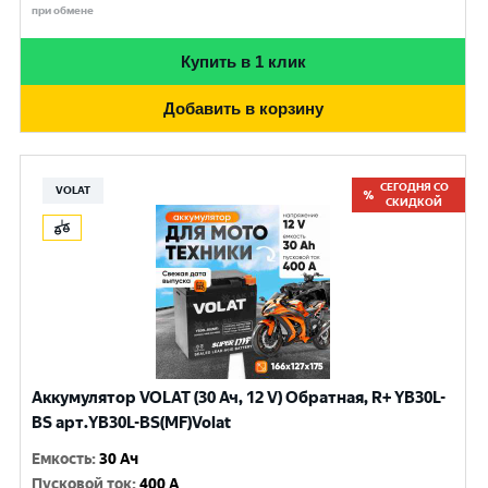
при обмене
Купить в 1 клик
Добавить в корзину
СЕГОДНЯ СО
VOLAT
СКИДКОЙ
Аккумулятор VOLAT (30 Ач, 12 V) Обратная, R+ YB30L-
BS арт.YB30L-BS(MF)Volat
Емкость
:
30 Ач
Пусковой ток
:
400 A