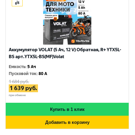
Аккумулятор VOLAT (5 Ач, 12 V) Обратная, R+ YTX5L-
BS арт.YTX5L-BS(MF)Volat
Емкость
:
5 Ач
Пусковой ток
:
80 A
1 684
руб.
1 639
руб.
при обмене
Купить в 1 клик
Добавить в корзину