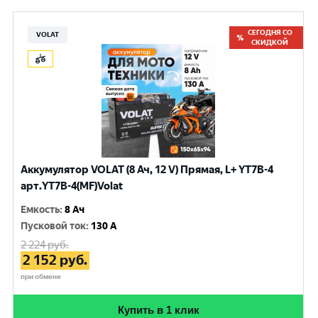
СЕГОДНЯ СО
VOLAT
СКИДКОЙ
Аккумулятор VOLAT (8 Ач, 12 V) Прямая, L+ YT7B-4
арт.YT7B-4(MF)Volat
Емкость
:
8 Ач
Пусковой ток
:
130 A
2 224
руб.
2 152
руб.
при обмене
Купить в 1 клик