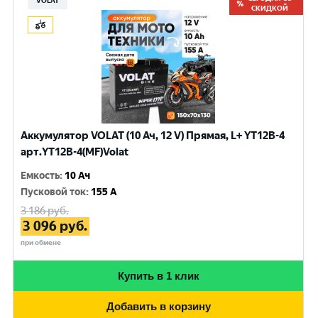
VOLAT
СКИДКОЙ
Аккумулятор VOLAT (10 Ач, 12 V) Прямая, L+ YT12B-4
арт.YT12B-4(MF)Volat
Емкость
:
10 Ач
Пусковой ток
:
155 A
3 186
руб.
3 096
руб.
при обмене
Купить в 1 клик
Добавить в корзину