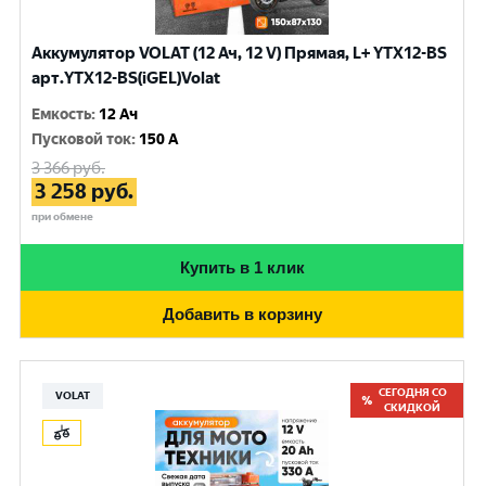
Аккумулятор VOLAT (12 Ач, 12 V) Прямая, L+ YTX12-BS
арт.YTX12-BS(iGEL)Volat
Емкость
:
12 Ач
Пусковой ток
:
150 A
3 366
руб.
3 258
руб.
при обмене
Купить в 1 клик
Добавить в корзину
СЕГОДНЯ СО
VOLAT
СКИДКОЙ