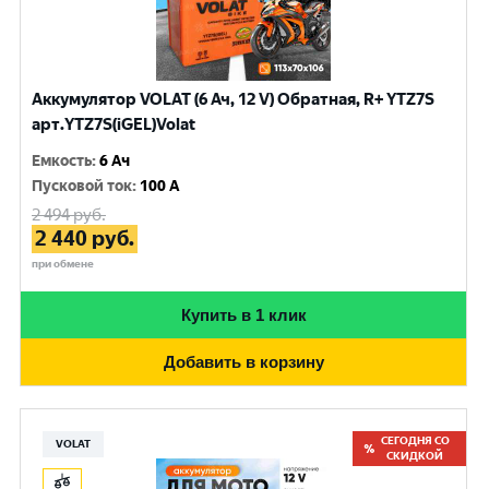
Аккумулятор VOLAT (6 Ач, 12 V) Обратная, R+ YTZ7S
арт.YTZ7S(iGEL)Volat
Емкость
:
6 Ач
Пусковой ток
:
100 A
2 494
руб.
2 440
руб.
при обмене
Купить в 1 клик
Добавить в корзину
СЕГОДНЯ СО
VOLAT
СКИДКОЙ