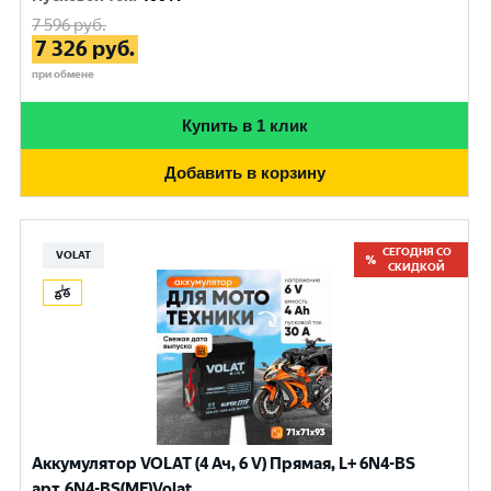
7 596
руб.
7 326
руб.
при обмене
Купить в 1 клик
Добавить в корзину
СЕГОДНЯ СО
VOLAT
СКИДКОЙ
Аккумулятор VOLAT (4 Ач, 6 V) Прямая, L+ 6N4-BS
арт.6N4-BS(MF)Volat