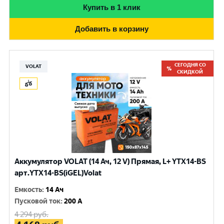
Купить в 1 клик
Добавить в корзину
СЕГОДНЯ СО
VOLAT
СКИДКОЙ
Аккумулятор VOLAT (14 Ач, 12 V) Прямая, L+ YTX14-BS
арт.YTX14-BS(iGEL)Volat
Емкость
:
14 Ач
Пусковой ток
:
200 A
4 294
руб.