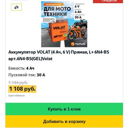
СКИДКОЙ
Аккумулятор VOLAT (4 Ач, 6 V) Прямая, L+ 6N4-BS
арт.6N4-BS(GEL)Volat
Емкость
:
4 Ач
Пусковой ток
:
30 A
1 144
руб.
1 108
руб.
при обмене
Купить в 1 клик
Добавить в корзину