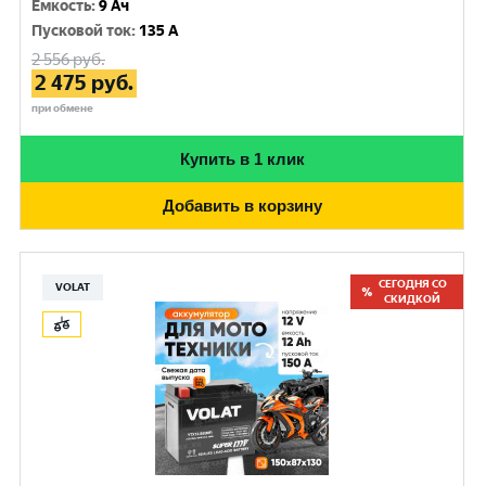
Емкость
:
9 Ач
Пусковой ток
:
135 A
2 556
руб.
2 475
руб.
при обмене
Купить в 1 клик
Добавить в корзину
СЕГОДНЯ СО
VOLAT
СКИДКОЙ