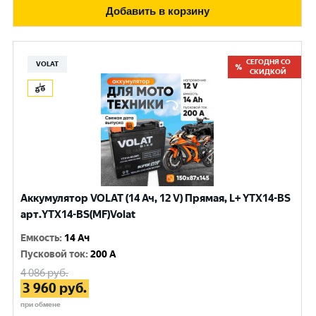
Добавить в корзину
СЕГОДНЯ СО
VOLAT
СКИДКОЙ
Аккумулятор VOLAT (14 Ач, 12 V) Прямая, L+ YTX14-BS
арт.YTX14-BS(MF)Volat
Емкость
:
14 Ач
Пусковой ток
:
200 A
4 086
руб.
3 960
руб.
при обмене