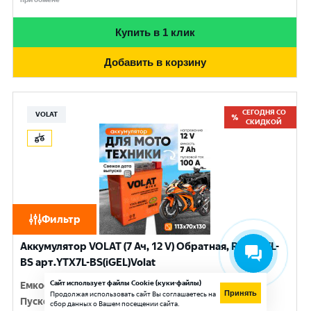
Купить в 1 клик
Добавить в корзину
СЕГОДНЯ СО
VOLAT
СКИДКОЙ
Фильтр
Аккумулятор VOLAT (7 Ач, 12 V) Обратная, R+ YTX7L-
BS арт.YTX7L-BS(iGEL)Volat
Сайт использует файлы Cookie (куки-файлы)
Емкость
:
7 Ач
Принять
Продолжая использовать сайт Вы соглашаетесь на
Пусковой ток
:
100 A
сбор данных о Вашем посещении сайта.