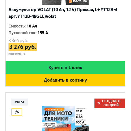
Аккумулятор VOLAT (10 Ач, 12 V) Прямая, L+ YT12B-4
арт.YT12B-4(iGEL)Volat
Емкость
:
10 Ач
Пусковой ток
:
155 A
3 366
руб.
3 276
руб.
при обмене
Купить в 1 клик
Добавить в корзину
СЕГОДНЯ СО
VOLAT
СКИДКОЙ