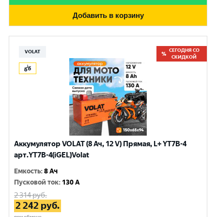
Добавить в корзину
СЕГОДНЯ СО
VOLAT
СКИДКОЙ
Аккумулятор VOLAT (8 Ач, 12 V) Прямая, L+ YT7B-4
арт.YT7B-4(iGEL)Volat
Емкость
:
8 Ач
Пусковой ток
:
130 A
2 314
руб.
2 242
руб.
при обмене