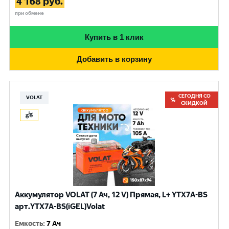
4 168
руб.
при обмене
Купить в 1 клик
Добавить в корзину
СЕГОДНЯ СО
VOLAT
СКИДКОЙ
Аккумулятор VOLAT (7 Ач, 12 V) Прямая, L+ YTX7A-BS
арт.YTX7A-BS(iGEL)Volat
Емкость
:
7 Ач