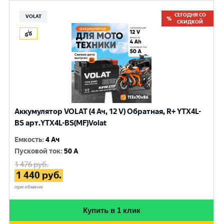
СЕГОДНЯ СО
VOLAT
СКИДКОЙ
Аккумулятор VOLAT (4 Ач, 12 V) Обратная, R+ YTX4L-
BS арт.YTX4L-BS(MF)Volat
Емкость
:
4 Ач
Пусковой ток
:
50 A
1 476
руб.
1 440
руб.
при обмене
Купить в 1 клик