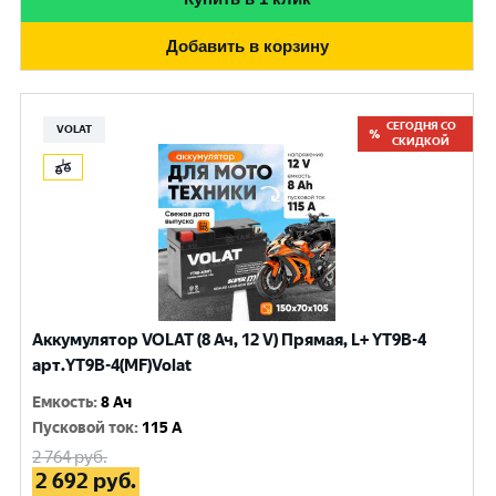
Добавить в корзину
СЕГОДНЯ СО
VOLAT
СКИДКОЙ
Аккумулятор VOLAT (8 Ач, 12 V) Прямая, L+ YT9B-4
арт.YT9B-4(MF)Volat
Емкость
:
8 Ач
Пусковой ток
:
115 A
2 764
руб.
2 692
руб.