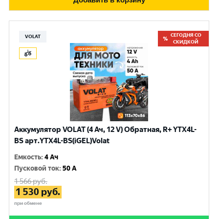
СЕГОДНЯ СО
VOLAT
СКИДКОЙ
Аккумулятор VOLAT (4 Ач, 12 V) Обратная, R+ YTX4L-
BS арт.YTX4L-BS(iGEL)Volat
Емкость
:
4 Ач
Пусковой ток
:
50 A
1 566
руб.
1 530
руб.
при обмене