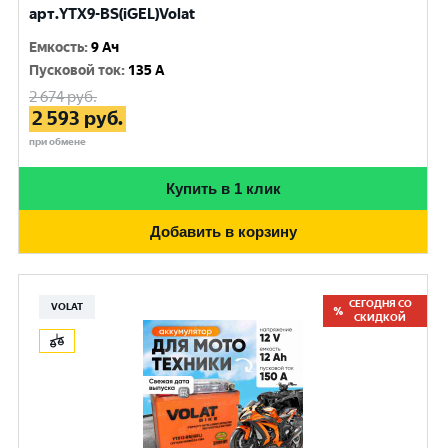
арт.YTX9-BS(iGEL)Volat
Емкость
:
9 Ач
Пусковой ток
:
135 A
2 674
руб.
2 593
руб.
при обмене
Купить в 1 клик
Добавить в корзину
СЕГОДНЯ СО
VOLAT
СКИДКОЙ