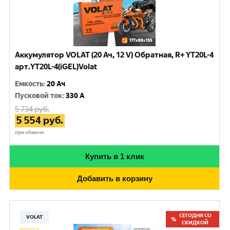
Аккумулятор VOLAT (20 Ач, 12 V) Обратная, R+ YT20L-4
арт.YT20L-4(iGEL)Volat
Емкость
:
20 Ач
Пусковой ток
:
330 A
5 734
руб.
5 554
руб.
при обмене
Купить в 1 клик
Добавить в корзину
СЕГОДНЯ СО
VOLAT
СКИДКОЙ