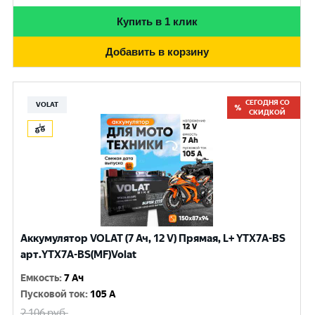
Купить в 1 клик
Добавить в корзину
СЕГОДНЯ СО
VOLAT
СКИДКОЙ
Аккумулятор VOLAT (7 Ач, 12 V) Прямая, L+ YTX7A-BS
арт.YTX7A-BS(MF)Volat
Емкость
:
7 Ач
Пусковой ток
:
105 A
2 106
руб.