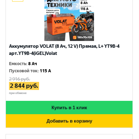
Аккумулятор VOLAT (8 Ач, 12 V) Прямая, L+ YT9B-4
арт.YT9B-4(iGEL)Volat
Емкость
:
8 Ач
Пусковой ток
:
115 A
2 916
руб.
2 844
руб.
при обмене
Купить в 1 клик
Добавить в корзину