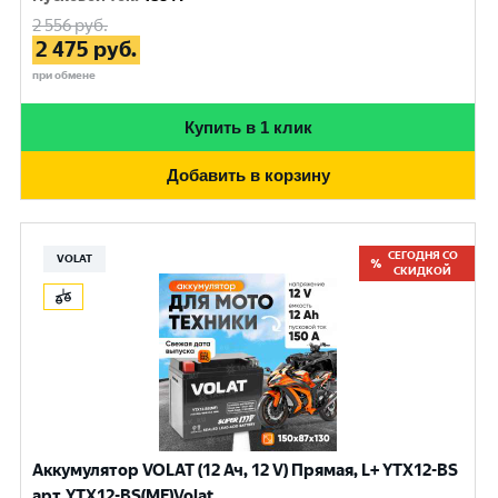
2 556
руб.
2 475
руб.
при обмене
Купить в 1 клик
Добавить в корзину
СЕГОДНЯ СО
VOLAT
СКИДКОЙ
Аккумулятор VOLAT (12 Ач, 12 V) Прямая, L+ YTX12-BS
арт.YTX12-BS(MF)Volat