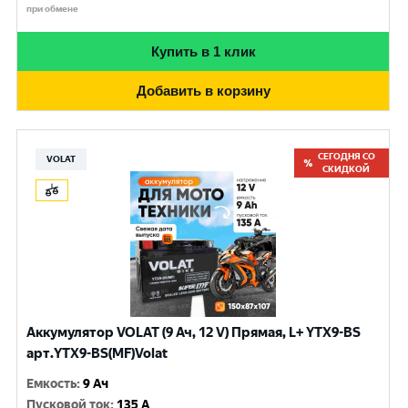
при обмене
Купить в 1 клик
Добавить в корзину
СЕГОДНЯ СО
VOLAT
СКИДКОЙ
Аккумулятор VOLAT (9 Ач, 12 V) Прямая, L+ YTX9-BS
арт.YTX9-BS(MF)Volat
Емкость
:
9 Ач
Пусковой ток
:
135 A