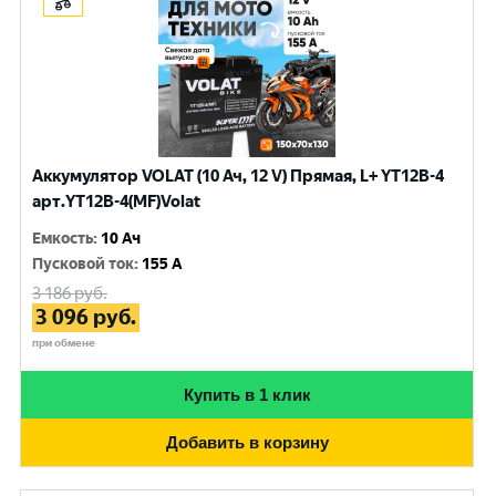
Аккумулятор VOLAT (10 Ач, 12 V) Прямая, L+ YT12B-4
арт.YT12B-4(MF)Volat
Емкость
:
10 Ач
Пусковой ток
:
155 A
3 186
руб.
3 096
руб.
при обмене
Купить в 1 клик
Добавить в корзину