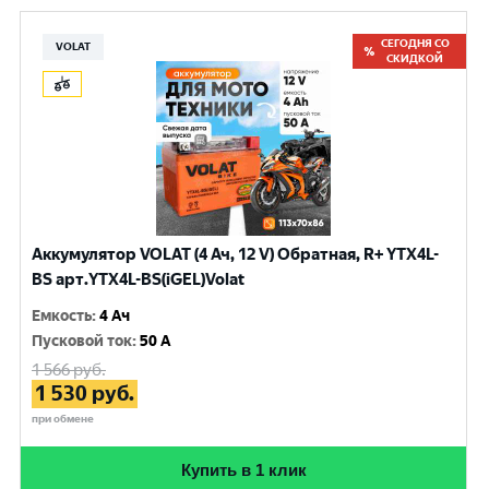
СЕГОДНЯ СО
VOLAT
СКИДКОЙ
Аккумулятор VOLAT (4 Ач, 12 V) Обратная, R+ YTX4L-
BS арт.YTX4L-BS(iGEL)Volat
Емкость
:
4 Ач
Пусковой ток
:
50 A
1 566
руб.
1 530
руб.
при обмене
Купить в 1 клик