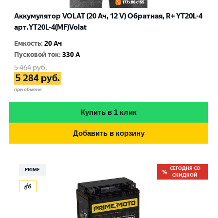
Аккумулятор VOLAT (20 Ач, 12 V) Обратная, R+ YT20L-4
арт.YT20L-4(MF)Volat
Емкость
:
20 Ач
Пусковой ток
:
330 A
5 464
руб.
5 284
руб.
при обмене
Купить в 1 клик
Добавить в корзину
СЕГОДНЯ СО
PRIME
СКИДКОЙ