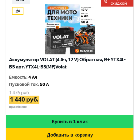
VOLAT
СКИДКОЙ
Аккумулятор VOLAT (4 Ач, 12 V) Обратная, R+ YTX4L-
BS арт.YTX4L-BS(MF)Volat
Емкость
:
4 Ач
Пусковой ток
:
50 A
1 476
руб.
1 440
руб.
при обмене
Купить в 1 клик
Добавить в корзину