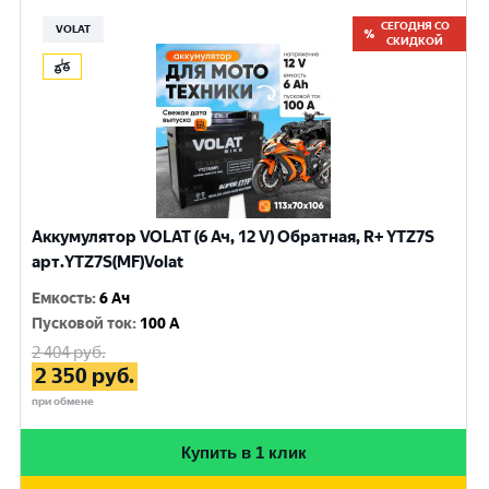
СЕГОДНЯ СО
VOLAT
СКИДКОЙ
Аккумулятор VOLAT (6 Ач, 12 V) Обратная, R+ YTZ7S
арт.YTZ7S(MF)Volat
Емкость
:
6 Ач
Пусковой ток
:
100 A
2 404
руб.
2 350
руб.
при обмене
Купить в 1 клик