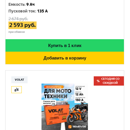
Емкость
:
9 Ач
Пусковой ток
:
135 A
2 674
руб.
2 593
руб.
при обмене
Купить в 1 клик
Добавить в корзину
СЕГОДНЯ СО
VOLAT
СКИДКОЙ