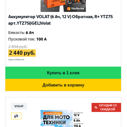
Аккумулятор VOLAT (6 Ач, 12 V) Обратная, R+ YTZ7S
арт.YTZ7S(iGEL)Volat
Емкость
:
6 Ач
Пусковой ток
:
100 A
2 494
руб.
2 440
руб.
при обмене
Купить в 1 клик
Добавить в корзину
СЕГОДНЯ СО
VOLAT
СКИДКОЙ