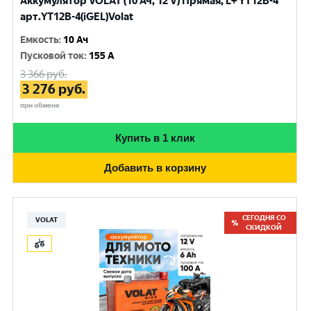
Аккумулятор VOLAT (10 Ач, 12 V) Прямая, L+ YT12B-4
арт.YT12B-4(iGEL)Volat
Емкость
:
10 Ач
Пусковой ток
:
155 A
3 366
руб.
3 276
руб.
при обмене
Купить в 1 клик
Добавить в корзину
СЕГОДНЯ СО
VOLAT
СКИДКОЙ