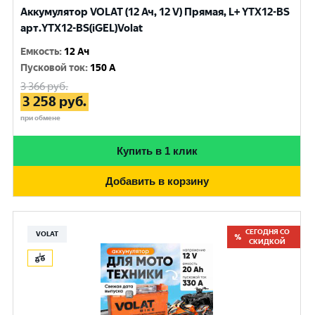
Аккумулятор VOLAT (12 Ач, 12 V) Прямая, L+ YTX12-BS
арт.YTX12-BS(iGEL)Volat
Емкость
:
12 Ач
Пусковой ток
:
150 A
3 366
руб.
3 258
руб.
при обмене
Купить в 1 клик
Добавить в корзину
СЕГОДНЯ СО
VOLAT
СКИДКОЙ