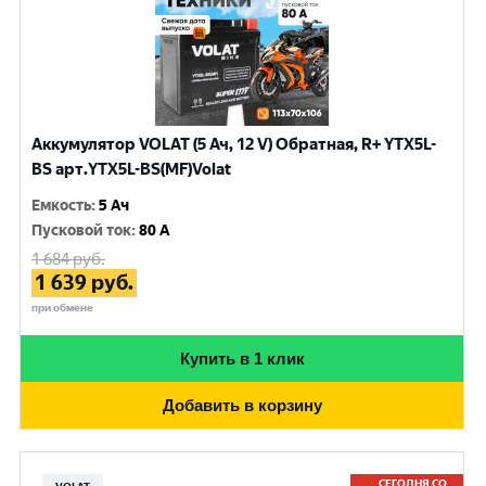
Аккумулятор VOLAT (5 Ач, 12 V) Обратная, R+ YTX5L-
BS арт.YTX5L-BS(MF)Volat
Емкость
:
5 Ач
Пусковой ток
:
80 A
1 684
руб.
1 639
руб.
при обмене
Купить в 1 клик
Добавить в корзину
СЕГОДНЯ СО