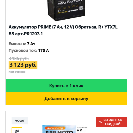
Аккумулятор PRIME (7 Ач, 12 V) Обратная, R+ YTX7L-
BS арт.PR1207.1
Емкость
:
7 Ач
Пусковой ток
:
170 A
3 186
руб.
3 123
руб.
при обмене
Купить в 1 клик
Добавить в корзину
СЕГОДНЯ СО
VOLAT
СКИДКОЙ