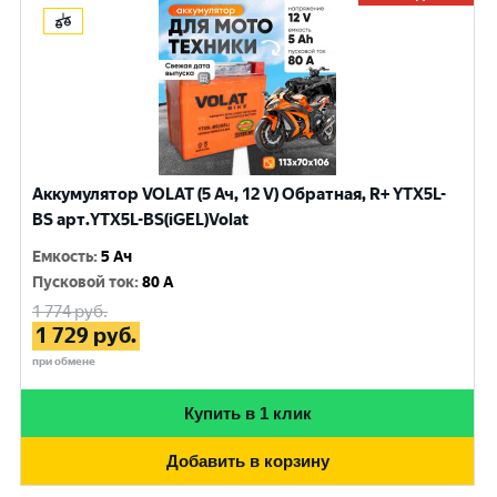
Аккумулятор VOLAT (5 Ач, 12 V) Обратная, R+ YTX5L-
BS арт.YTX5L-BS(iGEL)Volat
Емкость
:
5 Ач
Пусковой ток
:
80 A
1 774
руб.
1 729
руб.
при обмене
Купить в 1 клик
Добавить в корзину