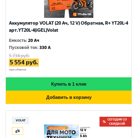
Аккумулятор VOLAT (20 Ач, 12 V) Обратная, R+ YT20L-4
арт.YT20L-4(iGEL)Volat
Емкость
:
20 Ач
Пусковой ток
:
330 A
5 734
руб.
5 554
руб.
при обмене
Купить в 1 клик
Добавить в корзину
СЕГОДНЯ СО
VOLAT
СКИДКОЙ