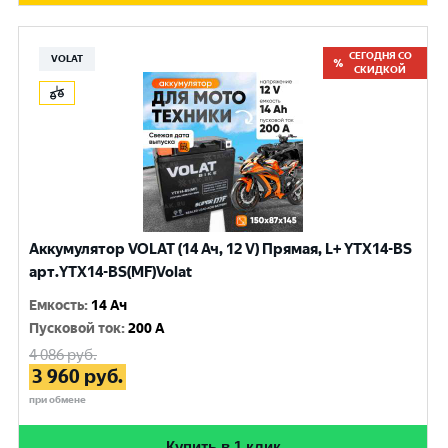
СЕГОДНЯ СО
VOLAT
СКИДКОЙ
Аккумулятор VOLAT (14 Ач, 12 V) Прямая, L+ YTX14-BS
арт.YTX14-BS(MF)Volat
Емкость
:
14 Ач
Пусковой ток
:
200 A
4 086
руб.
3 960
руб.
при обмене
Купить в 1 клик