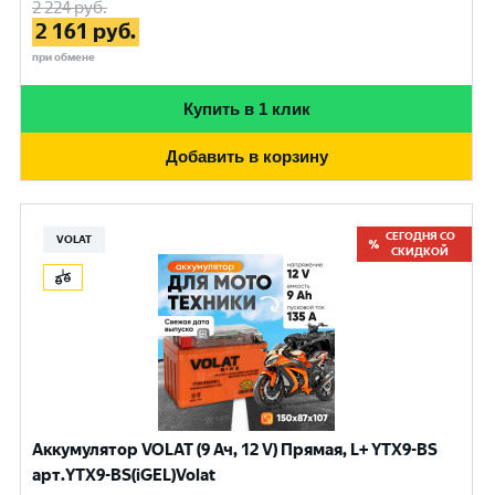
2 224
руб.
2 161
руб.
при обмене
Купить в 1 клик
Добавить в корзину
СЕГОДНЯ СО
VOLAT
СКИДКОЙ
Аккумулятор VOLAT (9 Ач, 12 V) Прямая, L+ YTX9-BS
арт.YTX9-BS(iGEL)Volat