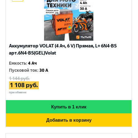
Аккумулятор VOLAT (4 Ач, 6 V) Прямая, L+ 6N4-BS
арт.6N4-BS(GEL)Volat
Емкость
:
4 Ач
Пусковой ток
:
30 A
1 144
руб.
1 108
руб.
при обмене
Купить в 1 клик
Добавить в корзину