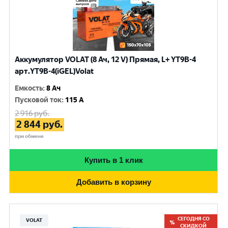
Аккумулятор VOLAT (8 Ач, 12 V) Прямая, L+ YT9B-4
арт.YT9B-4(iGEL)Volat
Емкость
:
8 Ач
Пусковой ток
:
115 A
2 916
руб.
2 844
руб.
при обмене
Купить в 1 клик
Добавить в корзину
СЕГОДНЯ СО
VOLAT
СКИДКОЙ