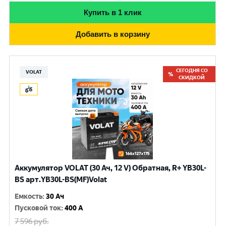
Купить в 1 клик
Добавить в корзину
СЕГОДНЯ СО
VOLAT
СКИДКОЙ
Аккумулятор VOLAT (30 Ач, 12 V) Обратная, R+ YB30L-
BS арт.YB30L-BS(MF)Volat
Емкость
:
30 Ач
Пусковой ток
:
400 A
7 596
руб.