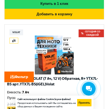
Купить в 1 клик
Добавить в корзину
СЕГОДНЯ СО
VOLAT
СКИДКОЙ
Фильтр
Аккумулятор VOLAT (7 Ач, 12 V) Обратная, R+ YTX7L-
BS арт.YTX7L-BS(iGEL)Volat
Емкость
:
7 Ач
Пусковой ток
:
100 A
Сайт использует файлы Cookie (куки-файлы)
Принять
Продолжая использовать сайт Вы соглашаетесь на
2 314
руб.
сбор данных о Вашем посещении сайта.