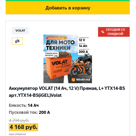
Добавить в корзину
СЕГОДНЯ СО
VOLAT
СКИДКОЙ
Аккумулятор VOLAT (14 Ач, 12 V) Прямая, L+ YTX14-BS
арт.YTX14-BS(iGEL)Volat
Емкость
:
14 Ач
Пусковой ток
:
200 A
4 294
руб.
4 168
руб.
при обмене