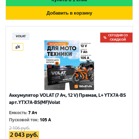
Добавить в корзину
СЕГОДНЯ СО
VOLAT
СКИДКОЙ
Аккумулятор VOLAT (7 Ач, 12 V) Прямая, L+ YTX7A-BS
арт.YTX7A-BS(MF)Volat
Емкость
:
7 Ач
Пусковой ток
:
105 A
2 106
руб.
2 043
руб.