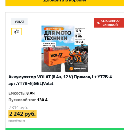
СЕГОДНЯ СО
VOLAT
СКИДКОЙ
Аккумулятор VOLAT (8 Ач, 12 V) Прямая, L+ YT7B-4
арт.YT7B-4(iGEL)Volat
Емкость
:
8 Ач
Пусковой ток
:
130 A
2 314
руб.
2 242
руб.
при обмене