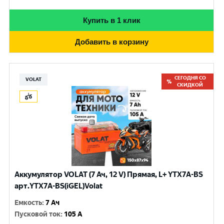
Купить в 1 клик
Добавить в корзину
СЕГОДНЯ СО
VOLAT
СКИДКОЙ
Аккумулятор VOLAT (7 Ач, 12 V) Прямая, L+ YTX7A-BS
арт.YTX7A-BS(iGEL)Volat
Емкость
:
7 Ач
Пусковой ток
:
105 A