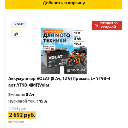
Добавить в корзину
СЕГОДНЯ СО
VOLAT
СКИДКОЙ
Аккумулятор VOLAT (8 Ач, 12 V) Прямая, L+ YT9B-4
арт.YT9B-4(MF)Volat
Емкость
:
8 Ач
Пусковой ток
:
115 A
2 764
руб.
2 692
руб.
при обмене