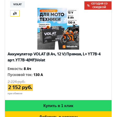
СЕГОДНЯ СО
VOLAT
СКИДКОЙ
Аккумулятор VOLAT (8 Ач, 12 V) Прямая, L+ YT7B-4
арт.YT7B-4(MF)Volat
Емкость
:
8 Ач
Пусковой ток
:
130 A
2 224
руб.
2 152
руб.
при обмене
Купить в 1 клик
Добавить в корзину