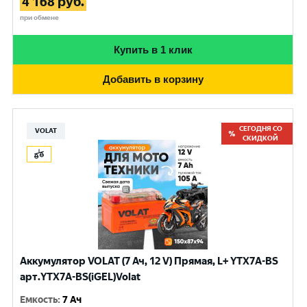
4 168
руб.
при обмене
Купить в 1 клик
Добавить в корзину
СЕГОДНЯ СО
VOLAT
СКИДКОЙ
Аккумулятор VOLAT (7 Ач, 12 V) Прямая, L+ YTX7A-BS
арт.YTX7A-BS(iGEL)Volat
Емкость
:
7 Ач