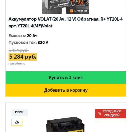
Аккумулятор VOLAT (20 Ач, 12 V) Обратная, R+ YT20L-4
арт.YT20L-4(MF)Volat
Емкость
:
20 Ач
Пусковой ток
:
330 A
5 464
руб.
5 284
руб.
при обмене
Купить в 1 клик
Добавить в корзину
СЕГОДНЯ СО
PRIME
СКИДКОЙ