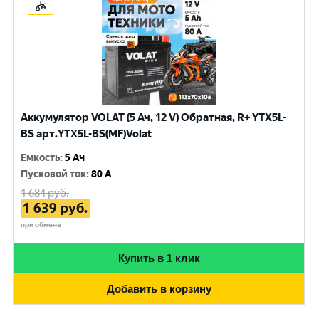
Аккумулятор VOLAT (5 Ач, 12 V) Обратная, R+ YTX5L-
BS арт.YTX5L-BS(MF)Volat
Емкость
:
5 Ач
Пусковой ток
:
80 A
1 684
руб.
1 639
руб.
при обмене
Купить в 1 клик
Добавить в корзину