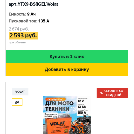
арт.YTX9-BS(iGEL)Volat
Емкость
:
9 Ач
Пусковой ток
:
135 A
2 674
руб.
2 593
руб.
при обмене
Купить в 1 клик
Добавить в корзину
СЕГОДНЯ СО
VOLAT
СКИДКОЙ