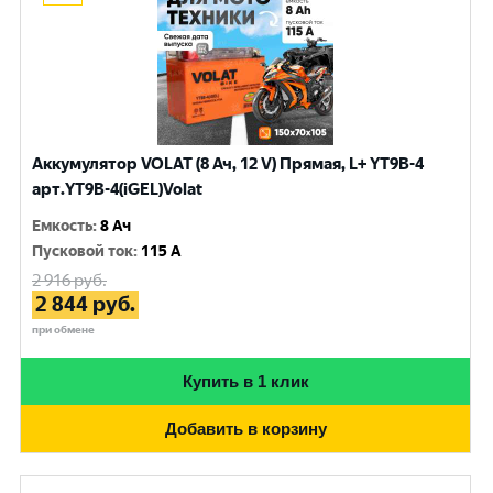
Аккумулятор VOLAT (8 Ач, 12 V) Прямая, L+ YT9B-4
арт.YT9B-4(iGEL)Volat
Емкость
:
8 Ач
Пусковой ток
:
115 A
2 916
руб.
2 844
руб.
при обмене
Купить в 1 клик
Добавить в корзину