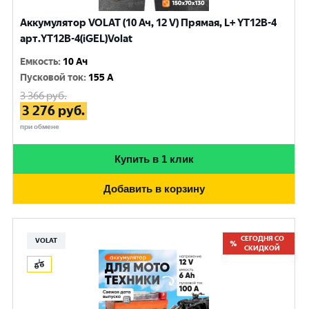
Аккумулятор VOLAT (10 Ач, 12 V) Прямая, L+ YT12B-4
арт.YT12B-4(iGEL)Volat
Емкость
:
10 Ач
Пусковой ток
:
155 A
3 366
руб.
3 276
руб.
при обмене
Купить в 1 клик
Добавить в корзину
СЕГОДНЯ СО
VOLAT
СКИДКОЙ