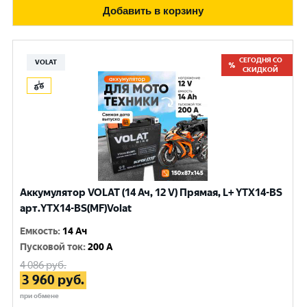
Добавить в корзину
СЕГОДНЯ СО
VOLAT
СКИДКОЙ
Аккумулятор VOLAT (14 Ач, 12 V) Прямая, L+ YTX14-BS
арт.YTX14-BS(MF)Volat
Емкость
:
14 Ач
Пусковой ток
:
200 A
4 086
руб.
3 960
руб.
при обмене