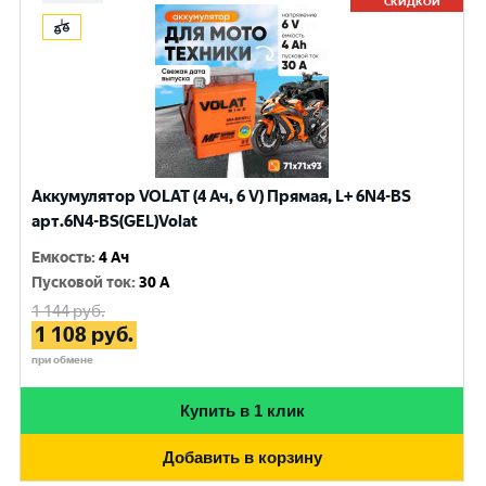
СКИДКОЙ
Аккумулятор VOLAT (4 Ач, 6 V) Прямая, L+ 6N4-BS
арт.6N4-BS(GEL)Volat
Емкость
:
4 Ач
Пусковой ток
:
30 A
1 144
руб.
1 108
руб.
при обмене
Купить в 1 клик
Добавить в корзину