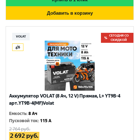
Добавить в корзину
СЕГОДНЯ СО
VOLAT
СКИДКОЙ
Аккумулятор VOLAT (8 Ач, 12 V) Прямая, L+ YT9B-4
арт.YT9B-4(MF)Volat
Емкость
:
8 Ач
Пусковой ток
:
115 A
2 764
руб.
2 692
руб.