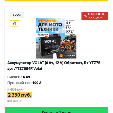
СЕГОДНЯ СО
VOLAT
СКИДКОЙ
Аккумулятор VOLAT (6 Ач, 12 V) Обратная, R+ YTZ7S
арт.YTZ7S(MF)Volat
Емкость
:
6 Ач
Пусковой ток
:
100 A
2 404
руб.
2 350
руб.
при обмене
Купить в 1 клик