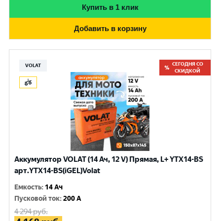
Купить в 1 клик
Добавить в корзину
СЕГОДНЯ СО
VOLAT
СКИДКОЙ
Аккумулятор VOLAT (14 Ач, 12 V) Прямая, L+ YTX14-BS
арт.YTX14-BS(iGEL)Volat
Емкость
:
14 Ач
Пусковой ток
:
200 A
4 294
руб.