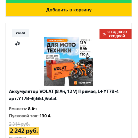
Добавить в корзину
СЕГОДНЯ СО
VOLAT
СКИДКОЙ
Аккумулятор VOLAT (8 Ач, 12 V) Прямая, L+ YT7B-4
арт.YT7B-4(iGEL)Volat
Емкость
:
8 Ач
Пусковой ток
:
130 A
2 314
руб.
2 242
руб.
при обмене