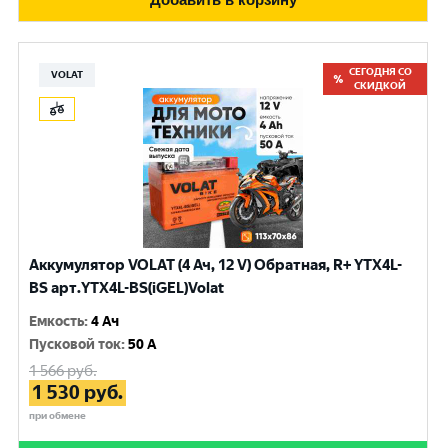
СЕГОДНЯ СО
VOLAT
СКИДКОЙ
Аккумулятор VOLAT (4 Ач, 12 V) Обратная, R+ YTX4L-
BS арт.YTX4L-BS(iGEL)Volat
Емкость
:
4 Ач
Пусковой ток
:
50 A
1 566
руб.
1 530
руб.
при обмене