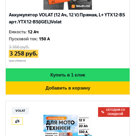
Аккумулятор VOLAT (12 Ач, 12 V) Прямая, L+ YTX12-BS
арт.YTX12-BS(iGEL)Volat
Емкость
:
12 Ач
Пусковой ток
:
150 A
3 366
руб.
3 258
руб.
при обмене
Купить в 1 клик
Добавить в корзину
СЕГОДНЯ СО
VOLAT
СКИДКОЙ