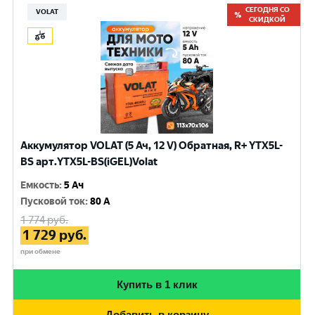
СЕГОДНЯ СО
VOLAT
СКИДКОЙ
Аккумулятор VOLAT (5 Ач, 12 V) Обратная, R+ YTX5L-
BS арт.YTX5L-BS(iGEL)Volat
Емкость
:
5 Ач
Пусковой ток
:
80 A
1 774
руб.
1 729
руб.
при обмене
Купить в 1 клик
Добавить в корзину