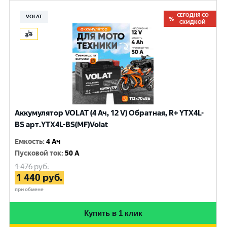
СЕГОДНЯ СО
VOLAT
СКИДКОЙ
Аккумулятор VOLAT (4 Ач, 12 V) Обратная, R+ YTX4L-
BS арт.YTX4L-BS(MF)Volat
Емкость
:
4 Ач
Пусковой ток
:
50 A
1 476
руб.
1 440
руб.
при обмене
Купить в 1 клик