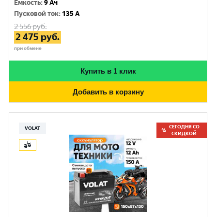
Емкость
:
9 Ач
Пусковой ток
:
135 A
2 556
руб.
2 475
руб.
при обмене
Купить в 1 клик
Добавить в корзину
СЕГОДНЯ СО
VOLAT
СКИДКОЙ