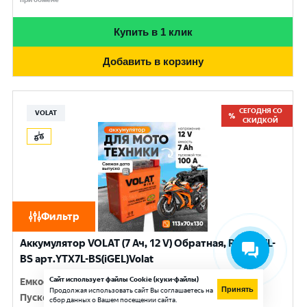
Купить в 1 клик
Добавить в корзину
СЕГОДНЯ СО
VOLAT
СКИДКОЙ
Фильтр
Аккумулятор VOLAT (7 Ач, 12 V) Обратная, R+ YTX7L-
BS арт.YTX7L-BS(iGEL)Volat
Сайт использует файлы Cookie (куки-файлы)
Емкость
:
7 Ач
Принять
Продолжая использовать сайт Вы соглашаетесь на
Пусковой ток
:
100 A
сбор данных о Вашем посещении сайта.