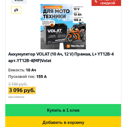
VOLAT
СКИДКОЙ
Аккумулятор VOLAT (10 Ач, 12 V) Прямая, L+ YT12B-4
арт.YT12B-4(MF)Volat
Емкость
:
10 Ач
Пусковой ток
:
155 A
3 186
руб.
3 096
руб.
при обмене
Купить в 1 клик
Добавить в корзину