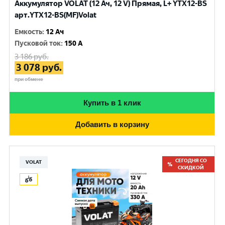
Аккумулятор VOLAT (12 Ач, 12 V) Прямая, L+ YTX12-BS
арт.YTX12-BS(MF)Volat
Емкость
:
12 Ач
Пусковой ток
:
150 A
3 186
руб.
3 078
руб.
при обмене
Купить в 1 клик
Добавить в корзину
СЕГОДНЯ СО
VOLAT
СКИДКОЙ