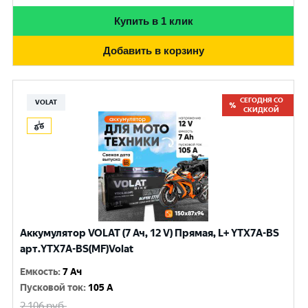
Купить в 1 клик
Добавить в корзину
СЕГОДНЯ СО
VOLAT
СКИДКОЙ
Аккумулятор VOLAT (7 Ач, 12 V) Прямая, L+ YTX7A-BS
арт.YTX7A-BS(MF)Volat
Емкость
:
7 Ач
Пусковой ток
:
105 A
2 106
руб.