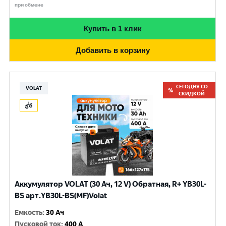
при обмене
Купить в 1 клик
Добавить в корзину
СЕГОДНЯ СО
VOLAT
СКИДКОЙ
Аккумулятор VOLAT (30 Ач, 12 V) Обратная, R+ YB30L-
BS арт.YB30L-BS(MF)Volat
Емкость
:
30 Ач
Пусковой ток
:
400 A