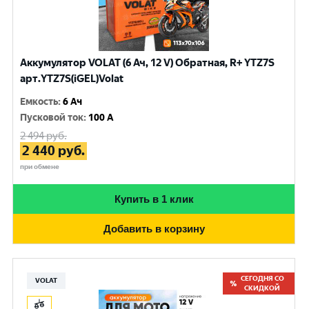
Аккумулятор VOLAT (6 Ач, 12 V) Обратная, R+ YTZ7S
арт.YTZ7S(iGEL)Volat
Емкость
:
6 Ач
Пусковой ток
:
100 A
2 494
руб.
2 440
руб.
при обмене
Купить в 1 клик
Добавить в корзину
СЕГОДНЯ СО
VOLAT
СКИДКОЙ