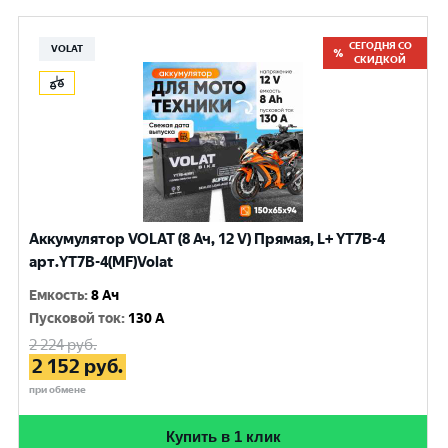
СЕГОДНЯ СО
VOLAT
СКИДКОЙ
Аккумулятор VOLAT (8 Ач, 12 V) Прямая, L+ YT7B-4
арт.YT7B-4(MF)Volat
Емкость
:
8 Ач
Пусковой ток
:
130 A
2 224
руб.
2 152
руб.
при обмене
Купить в 1 клик