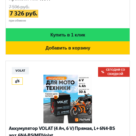
7 596
руб.
7 326
руб.
при обмене
Купить в 1 клик
Добавить в корзину
СЕГОДНЯ СО
VOLAT
СКИДКОЙ
Аккумулятор VOLAT (4 Ач, 6 V) Прямая, L+ 6N4-BS
арт.6N4-BS(MF)Volat