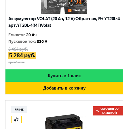
Аккумулятор VOLAT (20 Ач, 12 V) Обратная, R+ YT20L-4
арт.YT20L-4(MF)Volat
Емкость
:
20 Ач
Пусковой ток
:
330 A
5 464
руб.
5 284
руб.
при обмене
Купить в 1 клик
Добавить в корзину
СЕГОДНЯ СО
PRIME
СКИДКОЙ