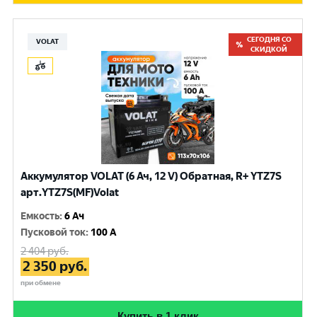
СЕГОДНЯ СО
VOLAT
СКИДКОЙ
Аккумулятор VOLAT (6 Ач, 12 V) Обратная, R+ YTZ7S
арт.YTZ7S(MF)Volat
Емкость
:
6 Ач
Пусковой ток
:
100 A
2 404
руб.
2 350
руб.
при обмене
Купить в 1 клик