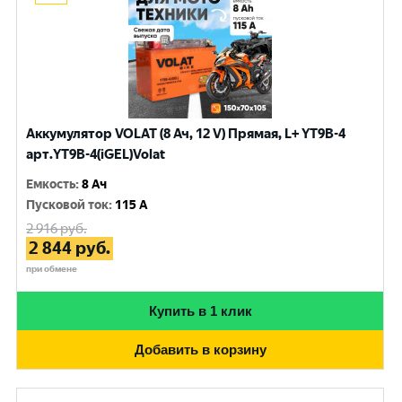
Аккумулятор VOLAT (8 Ач, 12 V) Прямая, L+ YT9B-4
арт.YT9B-4(iGEL)Volat
Емкость
:
8 Ач
Пусковой ток
:
115 A
2 916
руб.
2 844
руб.
при обмене
Купить в 1 клик
Добавить в корзину