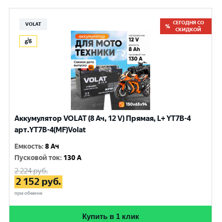
СЕГОДНЯ СО
VOLAT
СКИДКОЙ
Аккумулятор VOLAT (8 Ач, 12 V) Прямая, L+ YT7B-4
арт.YT7B-4(MF)Volat
Емкость
:
8 Ач
Пусковой ток
:
130 A
2 224
руб.
2 152
руб.
при обмене
Купить в 1 клик