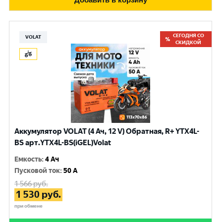
СЕГОДНЯ СО
VOLAT
СКИДКОЙ
Аккумулятор VOLAT (4 Ач, 12 V) Обратная, R+ YTX4L-
BS арт.YTX4L-BS(iGEL)Volat
Емкость
:
4 Ач
Пусковой ток
:
50 A
1 566
руб.
1 530
руб.
при обмене