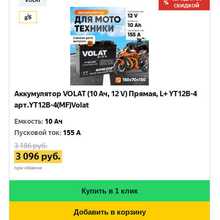
VOLAT
СКИДКОЙ
Аккумулятор VOLAT (10 Ач, 12 V) Прямая, L+ YT12B-4
арт.YT12B-4(MF)Volat
Емкость
:
10 Ач
Пусковой ток
:
155 A
3 186
руб.
3 096
руб.
при обмене
Купить в 1 клик
Добавить в корзину