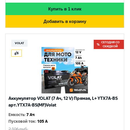
Купить в 1 клик
Добавить в корзину
СЕГОДНЯ СО
VOLAT
СКИДКОЙ
Аккумулятор VOLAT (7 Ач, 12 V) Прямая, L+ YTX7A-BS
арт.YTX7A-BS(MF)Volat
Емкость
:
7 Ач
Пусковой ток
:
105 A
2 106
руб.