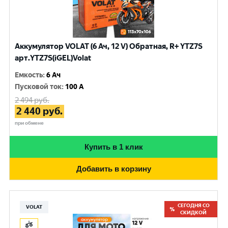
Аккумулятор VOLAT (6 Ач, 12 V) Обратная, R+ YTZ7S
арт.YTZ7S(iGEL)Volat
Емкость
:
6 Ач
Пусковой ток
:
100 A
2 494
руб.
2 440
руб.
при обмене
Купить в 1 клик
Добавить в корзину
СЕГОДНЯ СО
VOLAT
СКИДКОЙ