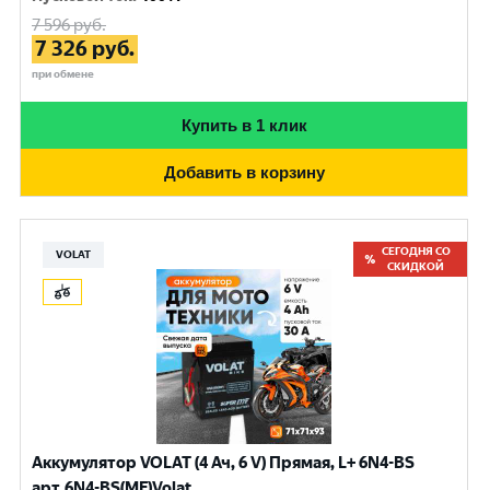
7 596
руб.
7 326
руб.
при обмене
Купить в 1 клик
Добавить в корзину
СЕГОДНЯ СО
VOLAT
СКИДКОЙ
Аккумулятор VOLAT (4 Ач, 6 V) Прямая, L+ 6N4-BS
арт.6N4-BS(MF)Volat