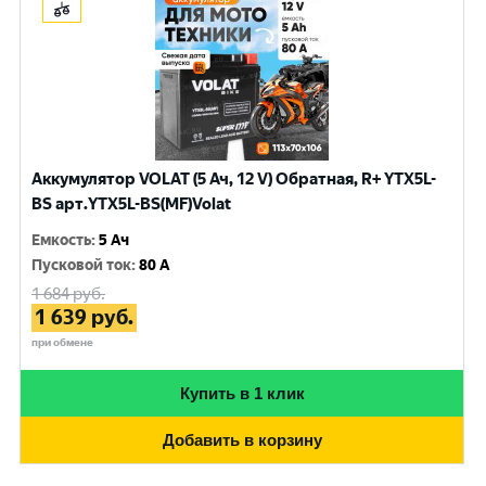
Аккумулятор VOLAT (5 Ач, 12 V) Обратная, R+ YTX5L-
BS арт.YTX5L-BS(MF)Volat
Емкость
:
5 Ач
Пусковой ток
:
80 A
1 684
руб.
1 639
руб.
при обмене
Купить в 1 клик
Добавить в корзину