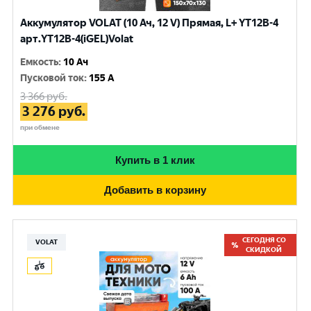
Аккумулятор VOLAT (10 Ач, 12 V) Прямая, L+ YT12B-4
арт.YT12B-4(iGEL)Volat
Емкость
:
10 Ач
Пусковой ток
:
155 A
3 366
руб.
3 276
руб.
при обмене
Купить в 1 клик
Добавить в корзину
СЕГОДНЯ СО
VOLAT
СКИДКОЙ