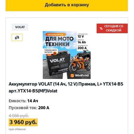
Добавить в корзину
СЕГОДНЯ СО
VOLAT
СКИДКОЙ
Аккумулятор VOLAT (14 Ач, 12 V) Прямая, L+ YTX14-BS
арт.YTX14-BS(MF)Volat
Емкость
:
14 Ач
Пусковой ток
:
200 A
4 086
руб.
3 960
руб.
при обмене