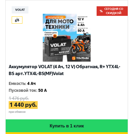
СЕГОДНЯ СО
VOLAT
СКИДКОЙ
Аккумулятор VOLAT (4 Ач, 12 V) Обратная, R+ YTX4L-
BS арт.YTX4L-BS(MF)Volat
Емкость
:
4 Ач
Пусковой ток
:
50 A
1 476
руб.
1 440
руб.
при обмене
Купить в 1 клик