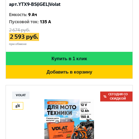
арт.YTX9-BS(iGEL)Volat
Емкость
:
9 Ач
Пусковой ток
:
135 A
2 674
руб.
2 593
руб.
при обмене
Купить в 1 клик
Добавить в корзину
СЕГОДНЯ СО
VOLAT
СКИДКОЙ