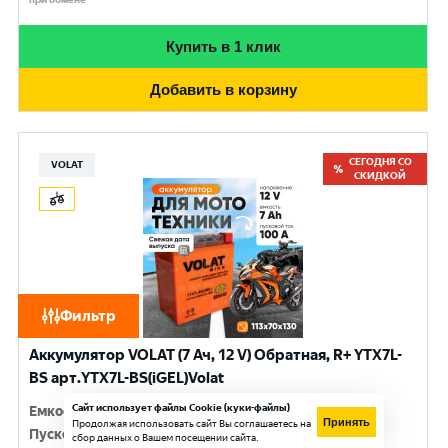
Купить в 1 клик
Добавить в корзину
СЕГОДНЯ СО
VOLAT
СКИДКОЙ
Фильтр
Аккумулятор VOLAT (7 Ач, 12 V) Обратная, R+ YTX7L-
BS арт.YTX7L-BS(iGEL)Volat
Сайт использует файлы Cookie (куки-файлы)
Емкость
:
7 Ач
Принять
Продолжая использовать сайт Вы соглашаетесь на
Пусковой ток
:
100 A
сбор данных о Вашем посещении сайта.