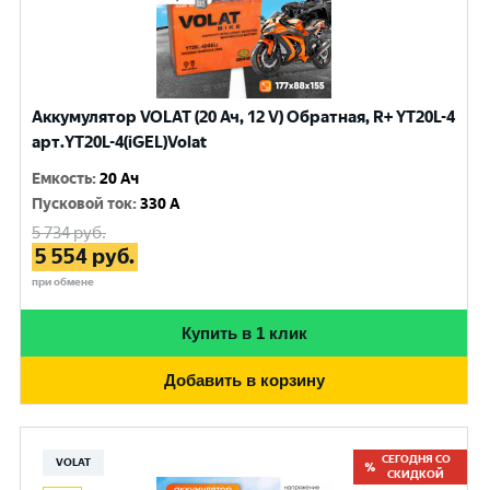
Аккумулятор VOLAT (20 Ач, 12 V) Обратная, R+ YT20L-4
арт.YT20L-4(iGEL)Volat
Емкость
:
20 Ач
Пусковой ток
:
330 A
5 734
руб.
5 554
руб.
при обмене
Купить в 1 клик
Добавить в корзину
СЕГОДНЯ СО
VOLAT
СКИДКОЙ