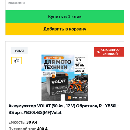
при обмене
Купить в 1 клик
Добавить в корзину
СЕГОДНЯ СО
VOLAT
СКИДКОЙ
Аккумулятор VOLAT (30 Ач, 12 V) Обратная, R+ YB30L-
BS арт.YB30L-BS(MF)Volat
Емкость
:
30 Ач
Пусковой ток
:
400 A