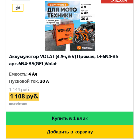
СКИДКОЙ
Аккумулятор VOLAT (4 Ач, 6 V) Прямая, L+ 6N4-BS
арт.6N4-BS(GEL)Volat
Емкость
:
4 Ач
Пусковой ток
:
30 A
1 144
руб.
1 108
руб.
при обмене
Купить в 1 клик
Добавить в корзину