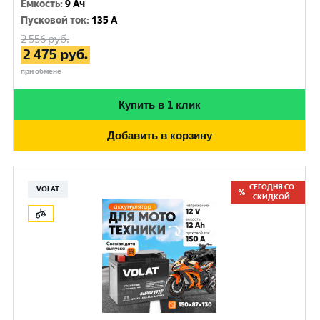
Емкость
:
9 Ач
Пусковой ток
:
135 A
2 556
руб.
2 475
руб.
при обмене
Купить в 1 клик
Добавить в корзину
СЕГОДНЯ СО
VOLAT
СКИДКОЙ