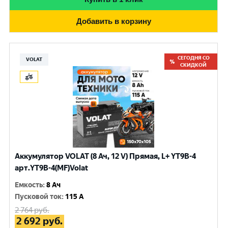
Добавить в корзину
СЕГОДНЯ СО
VOLAT
СКИДКОЙ
Аккумулятор VOLAT (8 Ач, 12 V) Прямая, L+ YT9B-4
арт.YT9B-4(MF)Volat
Емкость
:
8 Ач
Пусковой ток
:
115 A
2 764
руб.
2 692
руб.