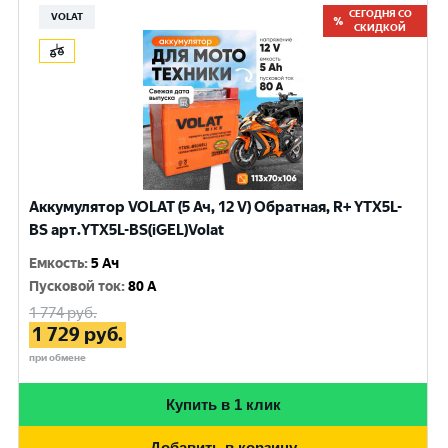
СЕГОДНЯ СО
VOLAT
СКИДКОЙ
Аккумулятор VOLAT (5 Ач, 12 V) Обратная, R+ YTX5L-
BS арт.YTX5L-BS(iGEL)Volat
Емкость
:
5 Ач
Пусковой ток
:
80 A
1 774
руб.
1 729
руб.
при обмене
Купить в 1 клик
Добавить в корзину