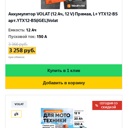
Аккумулятор VOLAT (12 Ач, 12 V) Прямая, L+ YTX12-BS
арт.YTX12-BS(iGEL)Volat
Емкость
:
12 Ач
Пусковой ток
:
150 A
3 366
руб.
3 258
руб.
при обмене
Купить в 1 клик
Добавить в корзину
СЕГОДНЯ СО
VOLAT
СКИДКОЙ