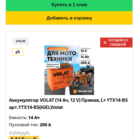
Купить в 1 клик
Добавить в корзину
СЕГОДНЯ СО
VOLAT
СКИДКОЙ
Аккумулятор VOLAT (14 Ач, 12 V) Прямая, L+ YTX14-BS
арт.YTX14-BS(iGEL)Volat
Емкость
:
14 Ач
Пусковой ток
:
200 A
4 294
руб.