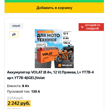
Добавить в корзину
СЕГОДНЯ СО
VOLAT
СКИДКОЙ
Аккумулятор VOLAT (8 Ач, 12 V) Прямая, L+ YT7B-4
арт.YT7B-4(iGEL)Volat
Емкость
:
8 Ач
Пусковой ток
:
130 A
2 314
руб.
2 242
руб.
при обмене