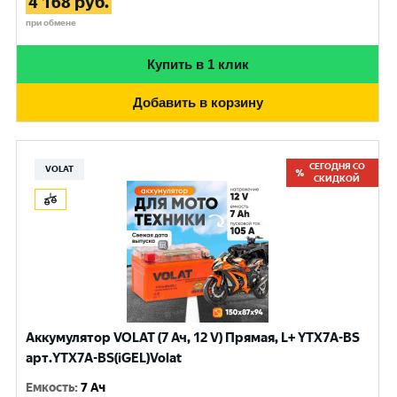
4 168
руб.
при обмене
Купить в 1 клик
Добавить в корзину
СЕГОДНЯ СО
VOLAT
СКИДКОЙ
Аккумулятор VOLAT (7 Ач, 12 V) Прямая, L+ YTX7A-BS
арт.YTX7A-BS(iGEL)Volat
Емкость
:
7 Ач