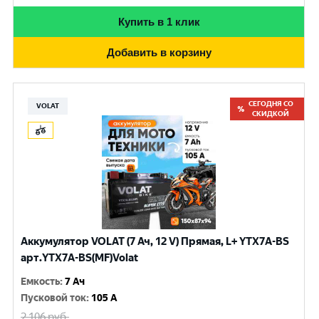
Купить в 1 клик
Добавить в корзину
СЕГОДНЯ СО
VOLAT
СКИДКОЙ
Аккумулятор VOLAT (7 Ач, 12 V) Прямая, L+ YTX7A-BS
арт.YTX7A-BS(MF)Volat
Емкость
:
7 Ач
Пусковой ток
:
105 A
2 106
руб.