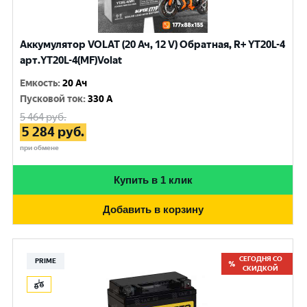
Аккумулятор VOLAT (20 Ач, 12 V) Обратная, R+ YT20L-4
арт.YT20L-4(MF)Volat
Емкость
:
20 Ач
Пусковой ток
:
330 A
5 464
руб.
5 284
руб.
при обмене
Купить в 1 клик
Добавить в корзину
СЕГОДНЯ СО
PRIME
СКИДКОЙ