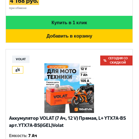
4 168
руб.
при обмене
Купить в 1 клик
Добавить в корзину
СЕГОДНЯ СО
VOLAT
СКИДКОЙ
Аккумулятор VOLAT (7 Ач, 12 V) Прямая, L+ YTX7A-BS
арт.YTX7A-BS(iGEL)Volat
Емкость
:
7 Ач