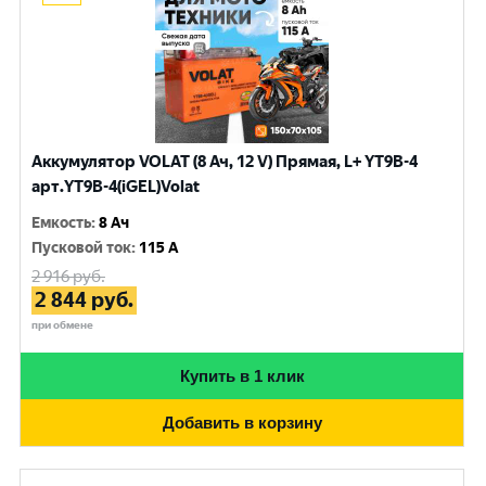
Аккумулятор VOLAT (8 Ач, 12 V) Прямая, L+ YT9B-4
арт.YT9B-4(iGEL)Volat
Емкость
:
8 Ач
Пусковой ток
:
115 A
2 916
руб.
2 844
руб.
при обмене
Купить в 1 клик
Добавить в корзину