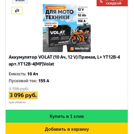
VOLAT
СКИДКОЙ
Аккумулятор VOLAT (10 Ач, 12 V) Прямая, L+ YT12B-4
арт.YT12B-4(MF)Volat
Емкость
:
10 Ач
Пусковой ток
:
155 A
3 186
руб.
3 096
руб.
при обмене
Купить в 1 клик
Добавить в корзину