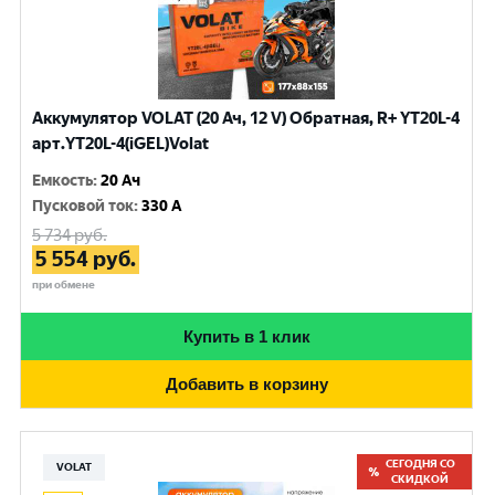
Аккумулятор VOLAT (20 Ач, 12 V) Обратная, R+ YT20L-4
арт.YT20L-4(iGEL)Volat
Емкость
:
20 Ач
Пусковой ток
:
330 A
5 734
руб.
5 554
руб.
при обмене
Купить в 1 клик
Добавить в корзину
СЕГОДНЯ СО
VOLAT
СКИДКОЙ