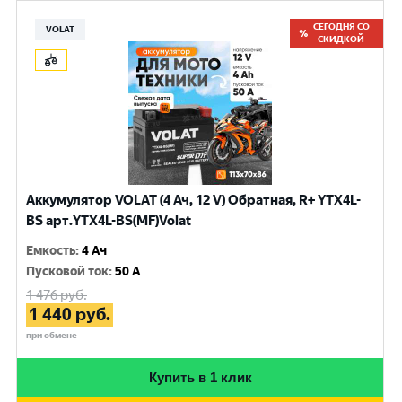
СЕГОДНЯ СО
VOLAT
СКИДКОЙ
Аккумулятор VOLAT (4 Ач, 12 V) Обратная, R+ YTX4L-
BS арт.YTX4L-BS(MF)Volat
Емкость
:
4 Ач
Пусковой ток
:
50 A
1 476
руб.
1 440
руб.
при обмене
Купить в 1 клик