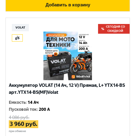
Добавить в корзину
СЕГОДНЯ СО
VOLAT
СКИДКОЙ
Аккумулятор VOLAT (14 Ач, 12 V) Прямая, L+ YTX14-BS
арт.YTX14-BS(MF)Volat
Емкость
:
14 Ач
Пусковой ток
:
200 A
4 086
руб.
3 960
руб.
при обмене