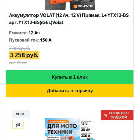
Аккумулятор VOLAT (12 Ач, 12 V) Прямая, L+ YTX12-BS
арт.YTX12-BS(iGEL)Volat
Емкость
:
12 Ач
Пусковой ток
:
150 A
3 366
руб.
3 258
руб.
при обмене
Купить в 1 клик
Добавить в корзину
СЕГОДНЯ СО
VOLAT
СКИДКОЙ