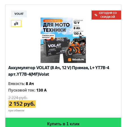
СЕГОДНЯ СО
VOLAT
СКИДКОЙ
Аккумулятор VOLAT (8 Ач, 12 V) Прямая, L+ YT7B-4
арт.YT7B-4(MF)Volat
Емкость
:
8 Ач
Пусковой ток
:
130 A
2 224
руб.
2 152
руб.
при обмене
Купить в 1 клик