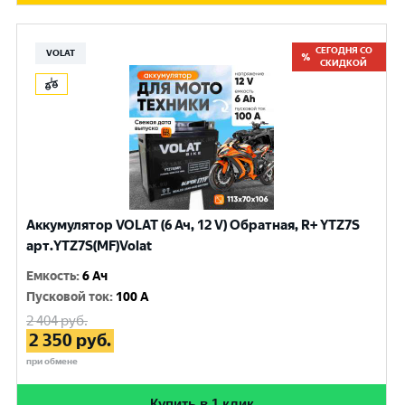
СЕГОДНЯ СО
VOLAT
СКИДКОЙ
Аккумулятор VOLAT (6 Ач, 12 V) Обратная, R+ YTZ7S
арт.YTZ7S(MF)Volat
Емкость
:
6 Ач
Пусковой ток
:
100 A
2 404
руб.
2 350
руб.
при обмене
Купить в 1 клик