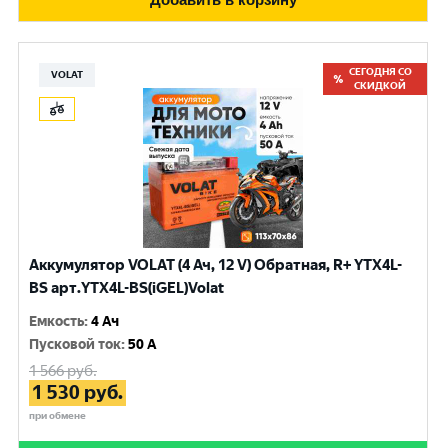
СЕГОДНЯ СО
VOLAT
СКИДКОЙ
Аккумулятор VOLAT (4 Ач, 12 V) Обратная, R+ YTX4L-
BS арт.YTX4L-BS(iGEL)Volat
Емкость
:
4 Ач
Пусковой ток
:
50 A
1 566
руб.
1 530
руб.
при обмене