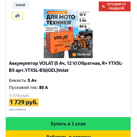
СЕГОДНЯ СО
VOLAT
СКИДКОЙ
Аккумулятор VOLAT (5 Ач, 12 V) Обратная, R+ YTX5L-
BS арт.YTX5L-BS(iGEL)Volat
Емкость
:
5 Ач
Пусковой ток
:
80 A
1 774
руб.
1 729
руб.
при обмене
Купить в 1 клик
Добавить в корзину