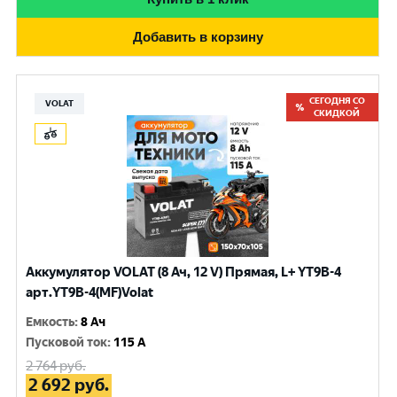
Добавить в корзину
СЕГОДНЯ СО
VOLAT
СКИДКОЙ
Аккумулятор VOLAT (8 Ач, 12 V) Прямая, L+ YT9B-4
арт.YT9B-4(MF)Volat
Емкость
:
8 Ач
Пусковой ток
:
115 A
2 764
руб.
2 692
руб.