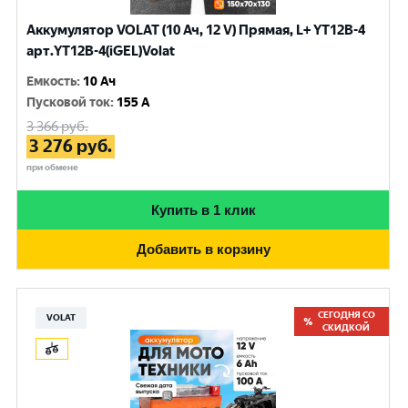
Аккумулятор VOLAT (10 Ач, 12 V) Прямая, L+ YT12B-4
арт.YT12B-4(iGEL)Volat
Емкость
:
10 Ач
Пусковой ток
:
155 A
3 366
руб.
3 276
руб.
при обмене
Купить в 1 клик
Добавить в корзину
СЕГОДНЯ СО
VOLAT
СКИДКОЙ