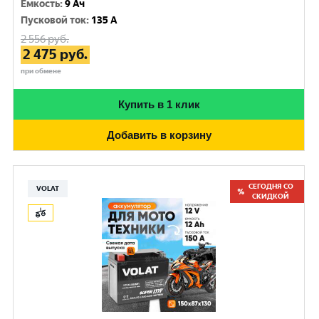
Емкость
:
9 Ач
Пусковой ток
:
135 A
2 556
руб.
2 475
руб.
при обмене
Купить в 1 клик
Добавить в корзину
СЕГОДНЯ СО
VOLAT
СКИДКОЙ