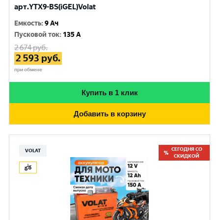
арт.YTX9-BS(iGEL)Volat
Емкость
:
9 Ач
Пусковой ток
:
135 A
2 674
руб.
2 593
руб.
при обмене
Купить в 1 клик
Добавить в корзину
СЕГОДНЯ СО
VOLAT
СКИДКОЙ