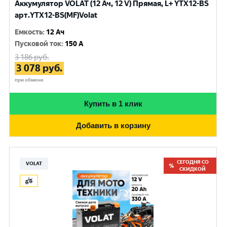
Аккумулятор VOLAT (12 Ач, 12 V) Прямая, L+ YTX12-BS
арт.YTX12-BS(MF)Volat
Емкость
:
12 Ач
Пусковой ток
:
150 A
3 186
руб.
3 078
руб.
при обмене
Купить в 1 клик
Добавить в корзину
СЕГОДНЯ СО
VOLAT
СКИДКОЙ