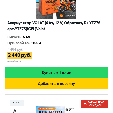
Аккумулятор VOLAT (6 Ач, 12 V) Обратная, R+ YTZ7S
арт.YTZ7S(iGEL)Volat
Емкость
:
6 Ач
Пусковой ток
:
100 A
2 494
руб.
2 440
руб.
при обмене
Купить в 1 клик
Добавить в корзину
СЕГОДНЯ СО
VOLAT
СКИДКОЙ