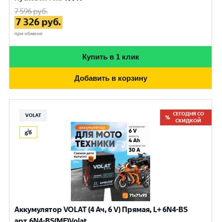
7 596
руб.
7 326
руб.
при обмене
Купить в 1 клик
Добавить в корзину
СЕГОДНЯ СО
VOLAT
СКИДКОЙ
Аккумулятор VOLAT (4 Ач, 6 V) Прямая, L+ 6N4-BS
арт.6N4-BS(MF)Volat