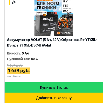
Аккумулятор VOLAT (5 Ач, 12 V) Обратная, R+ YTX5L-
BS арт.YTX5L-BS(MF)Volat
Емкость
:
5 Ач
Пусковой ток
:
80 A
1 684
руб.
1 639
руб.
при обмене
Купить в 1 клик
Добавить в корзину