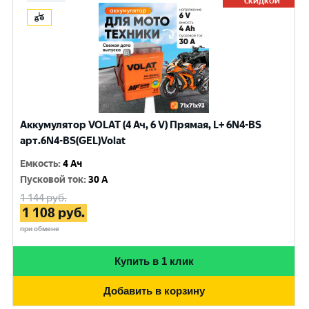
СКИДКОЙ
Аккумулятор VOLAT (4 Ач, 6 V) Прямая, L+ 6N4-BS
арт.6N4-BS(GEL)Volat
Емкость
:
4 Ач
Пусковой ток
:
30 A
1 144
руб.
1 108
руб.
при обмене
Купить в 1 клик
Добавить в корзину