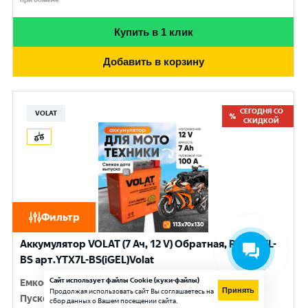
Купить в 1 клик
Добавить в корзину
СЕГОДНЯ СО
VOLAT
СКИДКОЙ
Фильтр
Аккумулятор VOLAT (7 Ач, 12 V) Обратная, R+ YTX7L-
BS арт.YTX7L-BS(iGEL)Volat
Сайт использует файлы Cookie (куки-файлы)
Емкость
:
7 Ач
Принять
Продолжая использовать сайт Вы соглашаетесь на
Пусковой ток
:
100 A
сбор данных о Вашем посещении сайта.