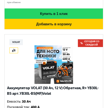
при обмене
Купить в 1 клик
Добавить в корзину
СЕГОДНЯ СО
VOLAT
СКИДКОЙ
Аккумулятор VOLAT (30 Ач, 12 V) Обратная, R+ YB30L-
BS арт.YB30L-BS(MF)Volat
Емкость
:
30 Ач
Пусковой ток
:
400 A