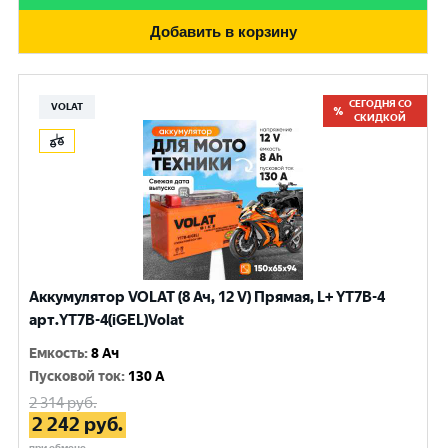
Добавить в корзину
СЕГОДНЯ СО
VOLAT
СКИДКОЙ
Аккумулятор VOLAT (8 Ач, 12 V) Прямая, L+ YT7B-4
арт.YT7B-4(iGEL)Volat
Емкость
:
8 Ач
Пусковой ток
:
130 A
2 314
руб.
2 242
руб.
при обмене