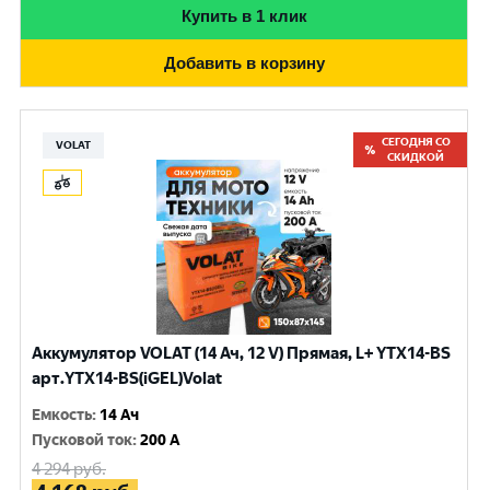
Купить в 1 клик
Добавить в корзину
СЕГОДНЯ СО
VOLAT
СКИДКОЙ
Аккумулятор VOLAT (14 Ач, 12 V) Прямая, L+ YTX14-BS
арт.YTX14-BS(iGEL)Volat
Емкость
:
14 Ач
Пусковой ток
:
200 A
4 294
руб.