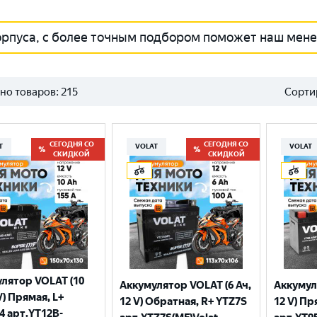
орпуса, с более точным подбором поможет наш мен
но товаров:
215
Сорти
СЕГОДНЯ СО
СЕГОДНЯ СО
T
VOLAT
VOLAT
СКИДКОЙ
СКИДКОЙ
лятор VOLAT (10
Аккумулятор VOLAT (6 Ач,
Аккумул
V) Прямая, L+
12 V) Обратная, R+ YTZ7S
12 V) Пр
4 арт.YT12B-