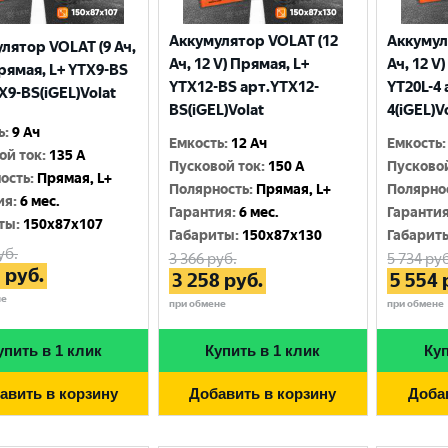
Аккумулятор VOLAT (12
Аккумул
лятор VOLAT (9 Ач,
Ач, 12 V) Прямая, L+
Ач, 12 V
Прямая, L+ YTX9-BS
YTX12-BS арт.YTX12-
YT20L-4 
X9-BS(iGEL)Volat
BS(iGEL)Volat
4(iGEL)V
ь
:
9 Ач
Емкость
:
12 Ач
Емкость
:
ой ток
:
135 A
Пусковой ток
:
150 A
Пусково
ость
:
Прямая, L+
Полярность
:
Прямая, L+
Полярно
ия
:
6 мес.
Гарантия
:
6 мес.
Гаранти
ты
:
150x87x107
Габариты
:
150x87x130
Габарит
уб.
3 366
руб.
5 734
руб
3
руб.
3 258
руб.
5 554
не
при обмене
при обмене
упить в 1 клик
Купить в 1 клик
Куп
авить в корзину
Добавить в корзину
Доба