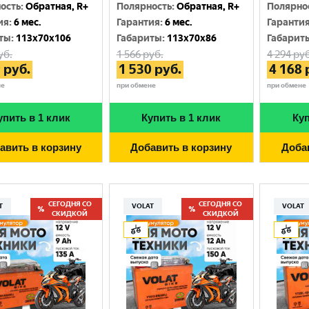
Москва
ость
:
Обратная, R+
Полярность
:
Обратная, R+
Полярно
ия
:
6 мес.
Гарантия
:
6 мес.
Гаранти
ты
:
113x70x106
Габариты
:
113x70x86
Габарит
уб.
1 566
руб.
4 294
руб
9
руб.
1 530
руб.
4 168
не
при обмене
при обмене
упить в 1 клик
Купить в 1 клик
Куп
авить в корзину
Добавить в корзину
Доба
СЕГОДНЯ СО
СЕГОДНЯ СО
T
VOLAT
VOLAT
СКИДКОЙ
СКИДКОЙ