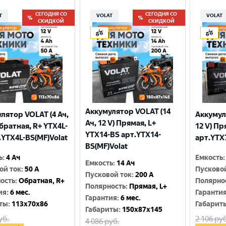
СЕГОДНЯ СО
СЕГОДНЯ СО
T
VOLAT
VOLAT
СКИДКОЙ
СКИДКОЙ
Аккумулятор VOLAT (14
лятор VOLAT (4 Ач,
Аккумул
Ач, 12 V) Прямая, L+
Обратная, R+ YTX4L-
12 V) Пр
YTX14-BS арт.YTX14-
.YTX4L-BS(MF)Volat
арт.YTX
BS(MF)Volat
ь
:
4 Ач
Емкость
:
Емкость
:
14 Ач
ой ток
:
50 A
Пусково
Пусковой ток
:
200 A
ость
:
Обратная, R+
Полярно
Полярность
:
Прямая, L+
ия
:
6 мес.
Гаранти
Гарантия
:
6 мес.
ты
:
113x70x86
Габарит
Габариты
:
150x87x145
уб.
2 106
руб
4 086
руб.