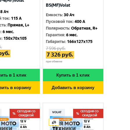
-4(MF)Volat
BS(MF)Volat
8 Ач
Емкость
:
30 Ач
й ток
:
115 A
Пусковой ток
:
400 A
сть
:
Прямая, L+
Полярность
:
Обратная, R+
я
:
6 мес.
Гарантия
:
6 мес.
ы
:
150x70x105
Габариты
:
166x127x175
.
7 596
руб.
руб.
7 326
руб.
при обмене
ить в 1 клик
Купить в 1 клик
вить в корзину
Добавить в корзину
СЕГОДНЯ СО
СЕГОДНЯ СО
VOLAT
СКИДКОЙ
СКИДКОЙ