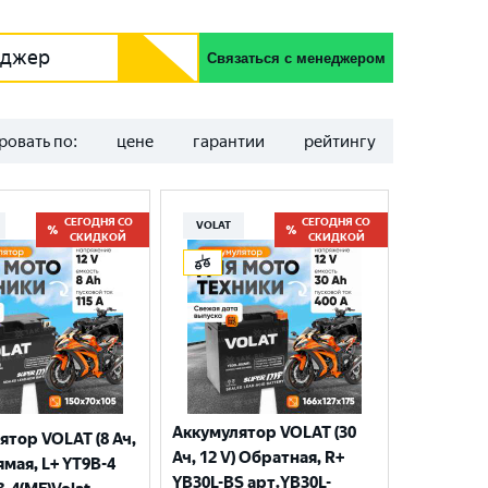
еджер
Связаться с менеджером
ровать по:
цене
гарантии
рейтингу
СЕГОДНЯ СО
СЕГОДНЯ СО
VOLAT
СКИДКОЙ
СКИДКОЙ
Аккумулятор VOLAT (30
ятор VOLAT (8 Ач,
Ач, 12 V) Обратная, R+
ямая, L+ YT9B-4
YB30L-BS арт.YB30L-