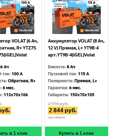
ятор VOLAT (6 Ач,
Аккумулятор VOLAT (8 Ач,
ратная, R+ YTZ7S
12 V) Прямая, L+ YT9B-4
S(iGEL)Volat
арт.YT9B-4(iGEL)Volat
6 Ач
Емкость
:
8 Ач
й ток
:
100 A
Пусковой ток
:
115 A
сть
:
Обратная, R+
Полярность
:
Прямая, L+
я
:
6 мес.
Гарантия
:
6 мес.
ы
:
113x70x106
Габариты
:
150x70x105
.
2 916
руб.
руб.
2 844
руб.
при обмене
ить в 1 клик
Купить в 1 клик