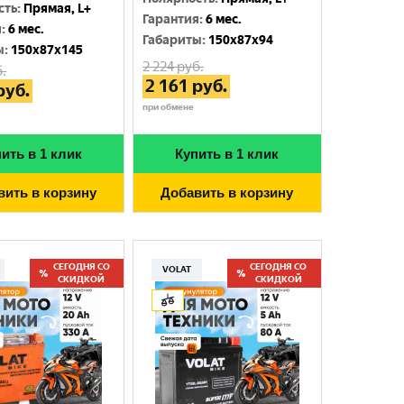
сть
:
Прямая, L+
Гарантия
:
6 мес.
я
:
6 мес.
Габариты
:
150x87x94
ы
:
150x87x145
2 224
руб.
.
2 161
руб.
руб.
при обмене
ить в 1 клик
Купить в 1 клик
вить в корзину
Добавить в корзину
СЕГОДНЯ СО
СЕГОДНЯ СО
VOLAT
СКИДКОЙ
СКИДКОЙ