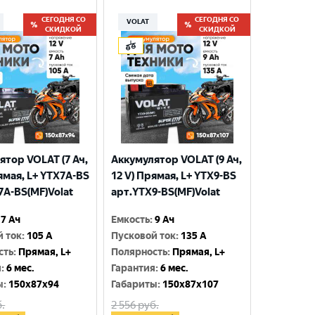
СЕГОДНЯ СО
СЕГОДНЯ СО
VOLAT
СКИДКОЙ
СКИДКОЙ
ятор VOLAT (7 Ач,
Аккумулятор VOLAT (9 Ач,
ямая, L+ YTX7A-BS
12 V) Прямая, L+ YTX9-BS
7A-BS(MF)Volat
арт.YTX9-BS(MF)Volat
7 Ач
Емкость
:
9 Ач
й ток
:
105 A
Пусковой ток
:
135 A
сть
:
Прямая, L+
Полярность
:
Прямая, L+
я
:
6 мес.
Гарантия
:
6 мес.
ы
:
150x87x94
Габариты
:
150x87x107
.
2 556
руб.