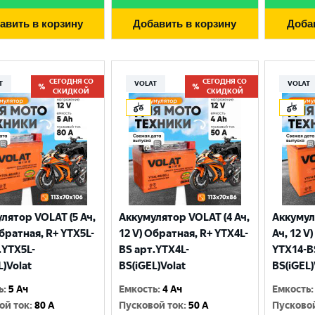
авить в корзину
Добавить в корзину
Доба
СЕГОДНЯ СО
СЕГОДНЯ СО
T
VOLAT
VOLAT
СКИДКОЙ
СКИДКОЙ
лятор VOLAT (5 Ач,
Аккумулятор VOLAT (4 Ач,
Аккумул
Выберите ваш город
Обратная, R+ YTX5L-
12 V) Обратная, R+ YTX4L-
Ач, 12 V
.YTX5L-
BS арт.YTX4L-
YTX14-B
L)Volat
BS(iGEL)Volat
BS(iGEL)
Великий Новгород
Санкт-Петербург
ь
:
5 Ач
Емкость
:
4 Ач
Емкость
:
Гатчина
Смоленск
ой ток
:
80 A
Пусковой ток
:
50 A
Пусково