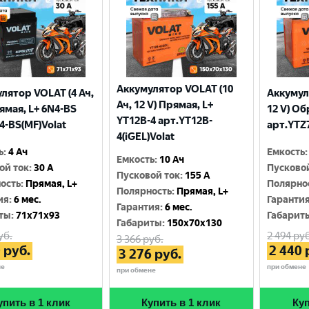
Аккумулятор VOLAT (10
лятор VOLAT (4 Ач,
Аккумул
Ач, 12 V) Прямая, L+
рямая, L+ 6N4-BS
12 V) Об
YT12B-4 арт.YT12B-
4-BS(MF)Volat
арт.YTZ7
4(iGEL)Volat
ь
:
4 Ач
Емкость
:
Емкость
:
10 Ач
ой ток
:
30 A
Пусково
Пусковой ток
:
155 A
ость
:
Прямая, L+
Полярно
Полярность
:
Прямая, L+
ия
:
6 мес.
Гаранти
Гарантия
:
6 мес.
ты
:
71x71x93
Габарит
Габариты
:
150x70x130
уб.
2 494
руб
3 366
руб.
0
руб.
2 440
3 276
руб.
не
при обмене
при обмене
упить в 1 клик
Купить в 1 клик
Куп