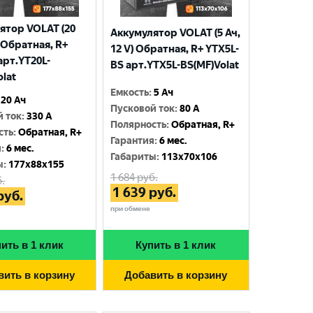
ятор VOLAT (20
Аккумулятор VOLAT (5 Ач,
) Обратная, R+
12 V) Обратная, R+ YTX5L-
арт.YT20L-
BS арт.YTX5L-BS(MF)Volat
olat
Емкость
:
5 Ач
20 Ач
Пусковой ток
:
80 A
й ток
:
330 A
Полярность
:
Обратная, R+
сть
:
Обратная, R+
Гарантия
:
6 мес.
я
:
6 мес.
Габариты
:
113x70x106
ы
:
177x88x155
1 684
руб.
.
1 639
руб.
руб.
при обмене
ить в 1 клик
Купить в 1 клик
вить в корзину
Добавить в корзину