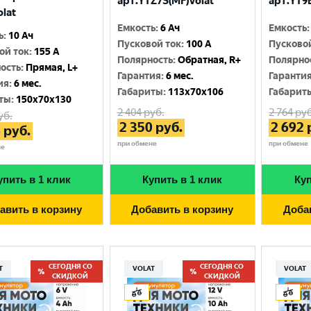
арт.YTZ7S(MF)Volat
арт.YT9B
olat
Емкость
:
6 Ач
Емкость
:
ь
:
10 Ач
Пусковой ток
:
100 A
Пусково
ой ток
:
155 A
Полярность
:
Обратная, R+
Полярно
ость
:
Прямая, L+
Гарантия
:
6 мес.
Гаранти
ия
:
6 мес.
Габариты
:
113x70x106
Габарит
ты
:
150x70x130
2 404
руб.
2 764
руб
уб.
2 350
руб.
2 692
6
руб.
при обмене
при обмене
не
упить в 1 клик
Купить в 1 клик
Куп
авить в корзину
Добавить в корзину
Доба
СЕГОДНЯ СО
СЕГОДНЯ СО
T
VOLAT
VOLAT
СКИДКОЙ
СКИДКОЙ