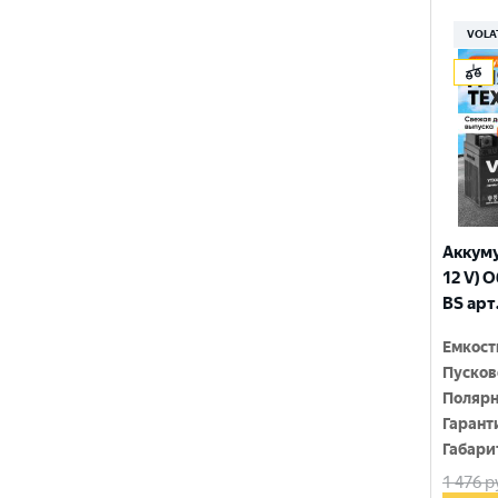
150x86x108
YTX9-BS
VOLA
150x86x110
YTZ10S
150x86x111
YTZ12S
150x86x130
YTZ14S-4
150x86x131
YTZ5S
150x86x145
YTZ7S
Аккуму
150x86x161
12 V) 
6N4-2A-4
BS арт
150x86x94
6N4-BS
Емкост
150x86x94
Пусков
150x87x105
Полярн
Гарант
150x87x107
Габари
1 476
р
150x87x110