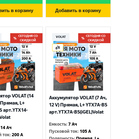
вить в корзину
Добавить в корзину
СЕГОДНЯ СО
СЕГОДНЯ СО
VOLAT
СКИДКОЙ
СКИДКОЙ
ятор VOLAT (14
Аккумулятор VOLAT (7 Ач,
) Прямая, L+
12 V) Прямая, L+ YTX7A-BS
S арт.YTX14-
арт.YTX7A-BS(iGEL)Volat
Volat
Емкость
:
7 Ач
14 Ач
Пусковой ток
:
105 A
й ток
:
200 A
Полярность
:
Прямая, L+