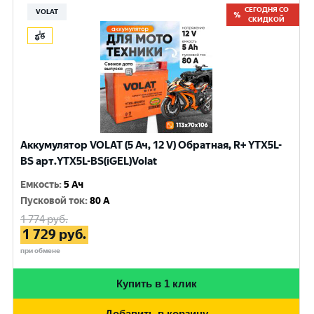
СЕГОДНЯ СО
VOLAT
СКИДКОЙ
Аккумулятор VOLAT (5 Ач, 12 V) Обратная, R+ YTX5L-
BS арт.YTX5L-BS(iGEL)Volat
Емкость
:
5 Ач
Пусковой ток
:
80 A
1 774
руб.
1 729
руб.
при обмене
Купить в 1 клик
Добавить в корзину