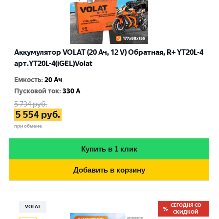
Аккумулятор VOLAT (20 Ач, 12 V) Обратная, R+ YT20L-4
арт.YT20L-4(iGEL)Volat
Емкость
:
20 Ач
Пусковой ток
:
330 A
5 734
руб.
5 554
руб.
при обмене
Купить в 1 клик
Добавить в корзину
СЕГОДНЯ СО
VOLAT
СКИДКОЙ