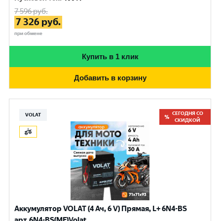
7 596
руб.
7 326
руб.
при обмене
Купить в 1 клик
Добавить в корзину
СЕГОДНЯ СО
VOLAT
СКИДКОЙ
Аккумулятор VOLAT (4 Ач, 6 V) Прямая, L+ 6N4-BS
арт.6N4-BS(MF)Volat