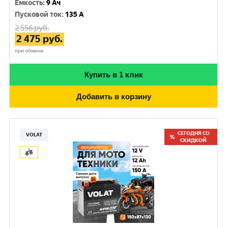
Емкость
:
9 Ач
Пусковой ток
:
135 A
2 556
руб.
2 475
руб.
при обмене
Купить в 1 клик
Добавить в корзину
СЕГОДНЯ СО
VOLAT
СКИДКОЙ