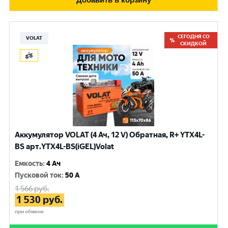
СЕГОДНЯ СО
VOLAT
СКИДКОЙ
Аккумулятор VOLAT (4 Ач, 12 V) Обратная, R+ YTX4L-
BS арт.YTX4L-BS(iGEL)Volat
Емкость
:
4 Ач
Пусковой ток
:
50 A
1 566
руб.
1 530
руб.
при обмене