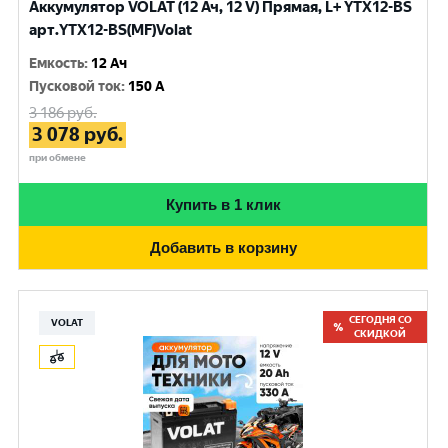
Аккумулятор VOLAT (12 Ач, 12 V) Прямая, L+ YTX12-BS
арт.YTX12-BS(MF)Volat
Емкость
:
12 Ач
Пусковой ток
:
150 A
3 186
руб.
3 078
руб.
при обмене
Купить в 1 клик
Добавить в корзину
СЕГОДНЯ СО
VOLAT
СКИДКОЙ