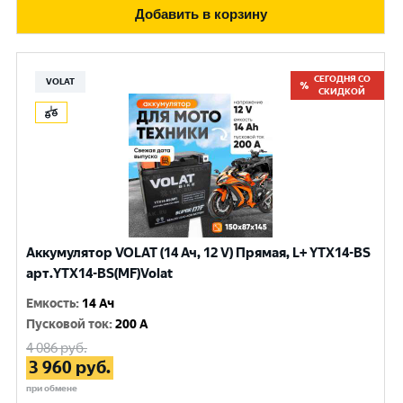
Добавить в корзину
СЕГОДНЯ СО
VOLAT
СКИДКОЙ
Аккумулятор VOLAT (14 Ач, 12 V) Прямая, L+ YTX14-BS
арт.YTX14-BS(MF)Volat
Емкость
:
14 Ач
Пусковой ток
:
200 A
4 086
руб.
3 960
руб.
при обмене