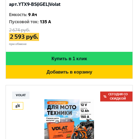
арт.YTX9-BS(iGEL)Volat
Емкость
:
9 Ач
Пусковой ток
:
135 A
2 674
руб.
2 593
руб.
при обмене
Купить в 1 клик
Добавить в корзину
СЕГОДНЯ СО
VOLAT
СКИДКОЙ