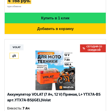
4 168
руб.
при обмене
Купить в 1 клик
Добавить в корзину
СЕГОДНЯ СО
VOLAT
СКИДКОЙ
Аккумулятор VOLAT (7 Ач, 12 V) Прямая, L+ YTX7A-BS
арт.YTX7A-BS(iGEL)Volat
Емкость
:
7 Ач