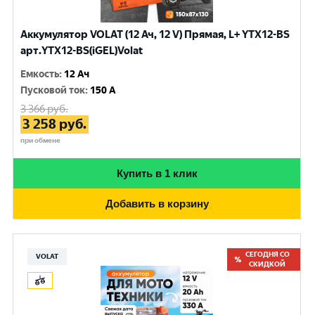
Аккумулятор VOLAT (12 Ач, 12 V) Прямая, L+ YTX12-BS
арт.YTX12-BS(iGEL)Volat
Емкость
:
12 Ач
Пусковой ток
:
150 A
3 366
руб.
3 258
руб.
при обмене
Купить в 1 клик
Добавить в корзину
СЕГОДНЯ СО
VOLAT
СКИДКОЙ