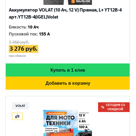
Аккумулятор VOLAT (10 Ач, 12 V) Прямая, L+ YT12B-4
арт.YT12B-4(iGEL)Volat
Емкость
:
10 Ач
Пусковой ток
:
155 A
3 366
руб.
3 276
руб.
при обмене
Купить в 1 клик
Добавить в корзину
СЕГОДНЯ СО
VOLAT
СКИДКОЙ