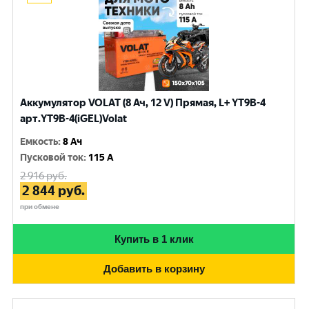
Аккумулятор VOLAT (8 Ач, 12 V) Прямая, L+ YT9B-4
арт.YT9B-4(iGEL)Volat
Емкость
:
8 Ач
Пусковой ток
:
115 A
2 916
руб.
2 844
руб.
при обмене
Купить в 1 клик
Добавить в корзину