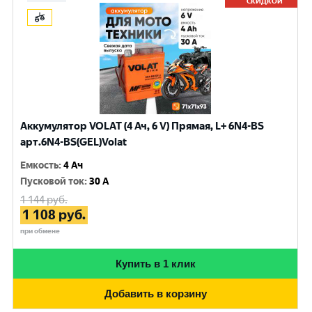
СКИДКОЙ
Аккумулятор VOLAT (4 Ач, 6 V) Прямая, L+ 6N4-BS
арт.6N4-BS(GEL)Volat
Емкость
:
4 Ач
Пусковой ток
:
30 A
1 144
руб.
1 108
руб.
при обмене
Купить в 1 клик
Добавить в корзину