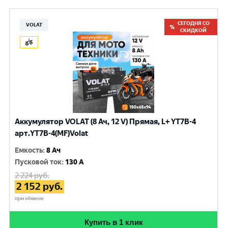
СЕГОДНЯ СО
VOLAT
СКИДКОЙ
Аккумулятор VOLAT (8 Ач, 12 V) Прямая, L+ YT7B-4
арт.YT7B-4(MF)Volat
Емкость
:
8 Ач
Пусковой ток
:
130 A
2 224
руб.
2 152
руб.
при обмене
Купить в 1 клик