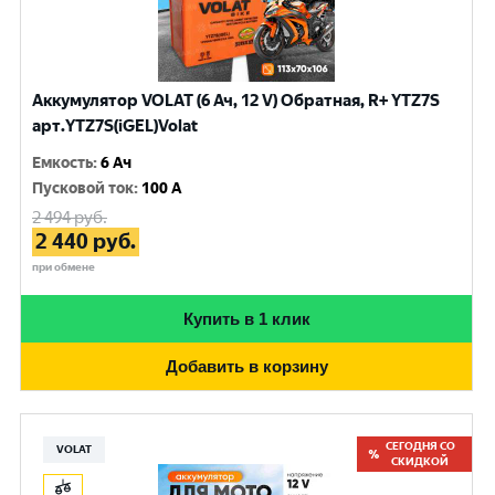
Аккумулятор VOLAT (6 Ач, 12 V) Обратная, R+ YTZ7S
арт.YTZ7S(iGEL)Volat
Емкость
:
6 Ач
Пусковой ток
:
100 A
2 494
руб.
2 440
руб.
при обмене
Купить в 1 клик
Добавить в корзину
СЕГОДНЯ СО
VOLAT
СКИДКОЙ