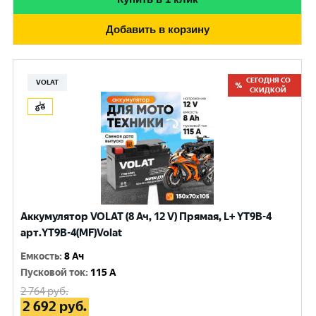
Добавить в корзину
СЕГОДНЯ СО
VOLAT
СКИДКОЙ
Аккумулятор VOLAT (8 Ач, 12 V) Прямая, L+ YT9B-4
арт.YT9B-4(MF)Volat
Емкость
:
8 Ач
Пусковой ток
:
115 A
2 764
руб.
2 692
руб.