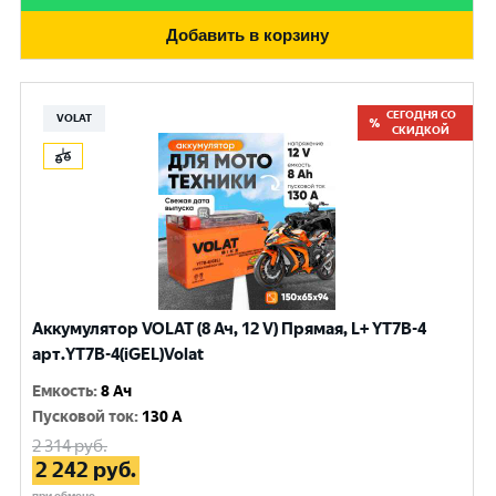
Добавить в корзину
СЕГОДНЯ СО
VOLAT
СКИДКОЙ
Аккумулятор VOLAT (8 Ач, 12 V) Прямая, L+ YT7B-4
арт.YT7B-4(iGEL)Volat
Емкость
:
8 Ач
Пусковой ток
:
130 A
2 314
руб.
2 242
руб.
при обмене