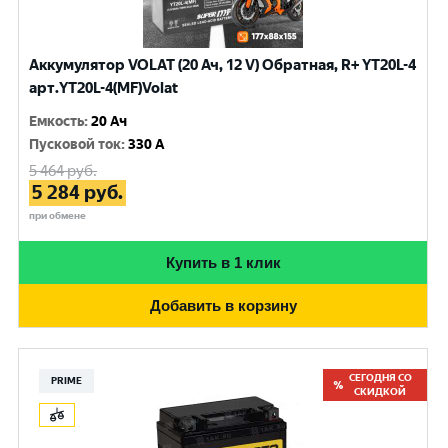
Аккумулятор VOLAT (20 Ач, 12 V) Обратная, R+ YT20L-4
арт.YT20L-4(MF)Volat
Емкость
:
20 Ач
Пусковой ток
:
330 A
5 464
руб.
5 284
руб.
при обмене
Купить в 1 клик
Добавить в корзину
СЕГОДНЯ СО
PRIME
СКИДКОЙ