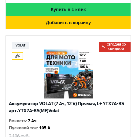
Купить в 1 клик
Добавить в корзину
СЕГОДНЯ СО
VOLAT
СКИДКОЙ
Аккумулятор VOLAT (7 Ач, 12 V) Прямая, L+ YTX7A-BS
арт.YTX7A-BS(MF)Volat
Емкость
:
7 Ач
Пусковой ток
:
105 A
2 106
руб.