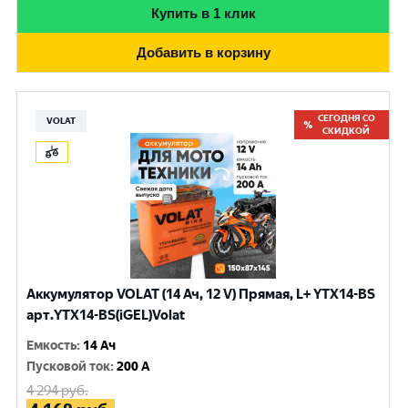
Купить в 1 клик
Добавить в корзину
СЕГОДНЯ СО
VOLAT
СКИДКОЙ
Аккумулятор VOLAT (14 Ач, 12 V) Прямая, L+ YTX14-BS
арт.YTX14-BS(iGEL)Volat
Емкость
:
14 Ач
Пусковой ток
:
200 A
4 294
руб.