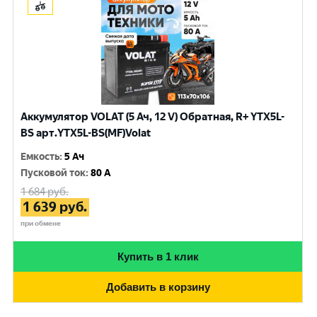
Аккумулятор VOLAT (5 Ач, 12 V) Обратная, R+ YTX5L-
BS арт.YTX5L-BS(MF)Volat
Емкость
:
5 Ач
Пусковой ток
:
80 A
1 684
руб.
1 639
руб.
при обмене
Купить в 1 клик
Добавить в корзину