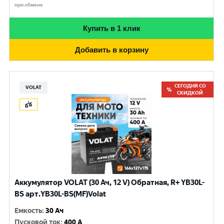
при обмене
Купить в 1 клик
Добавить в корзину
СЕГОДНЯ СО
VOLAT
СКИДКОЙ
Аккумулятор VOLAT (30 Ач, 12 V) Обратная, R+ YB30L-
BS арт.YB30L-BS(MF)Volat
Емкость
:
30 Ач
Пусковой ток
:
400 A