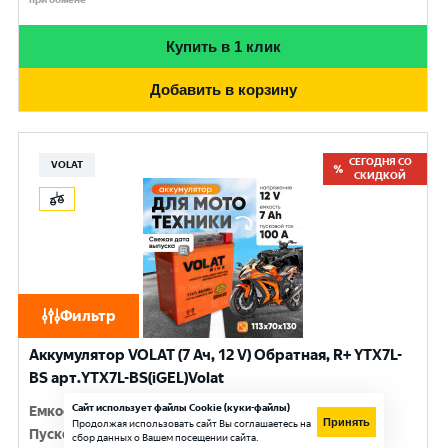
Купить в 1 клик
Добавить в корзину
СЕГОДНЯ СО
VOLAT
СКИДКОЙ
Фильтр
Аккумулятор VOLAT (7 Ач, 12 V) Обратная, R+ YTX7L-
BS арт.YTX7L-BS(iGEL)Volat
Сайт использует файлы Cookie (куки-файлы)
Емкость
:
7 Ач
Принять
Продолжая использовать сайт Вы соглашаетесь на
Пусковой ток
:
100 A
сбор данных о Вашем посещении сайта.