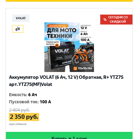
СЕГОДНЯ СО
VOLAT
СКИДКОЙ
Аккумулятор VOLAT (6 Ач, 12 V) Обратная, R+ YTZ7S
арт.YTZ7S(MF)Volat
Емкость
:
6 Ач
Пусковой ток
:
100 A
2 404
руб.
2 350
руб.
при обмене
Купить в 1 клик