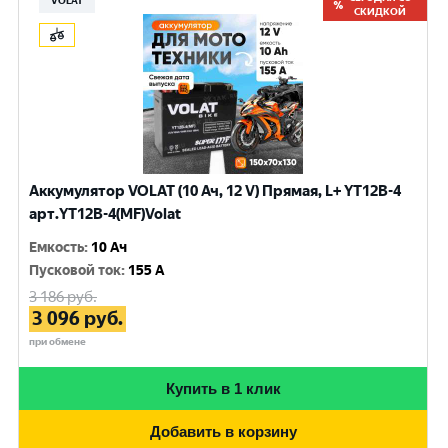
VOLAT
СКИДКОЙ
Аккумулятор VOLAT (10 Ач, 12 V) Прямая, L+ YT12B-4
арт.YT12B-4(MF)Volat
Емкость
:
10 Ач
Пусковой ток
:
155 A
3 186
руб.
3 096
руб.
при обмене
Купить в 1 клик
Добавить в корзину