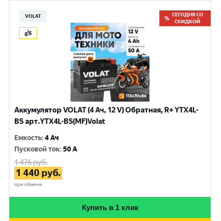
СЕГОДНЯ СО
VOLAT
СКИДКОЙ
Аккумулятор VOLAT (4 Ач, 12 V) Обратная, R+ YTX4L-
BS арт.YTX4L-BS(MF)Volat
Емкость
:
4 Ач
Пусковой ток
:
50 A
1 476
руб.
1 440
руб.
при обмене
Купить в 1 клик