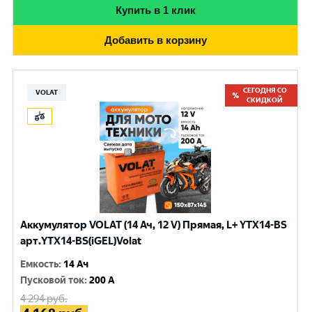
Купить в 1 клик
Добавить в корзину
СЕГОДНЯ СО
VOLAT
СКИДКОЙ
Аккумулятор VOLAT (14 Ач, 12 V) Прямая, L+ YTX14-BS
арт.YTX14-BS(iGEL)Volat
Емкость
:
14 Ач
Пусковой ток
:
200 A
4 294
руб.