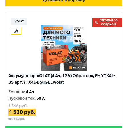
СЕГОДНЯ СО
VOLAT
СКИДКОЙ
Аккумулятор VOLAT (4 Ач, 12 V) Обратная, R+ YTX4L-
BS арт.YTX4L-BS(iGEL)Volat
Емкость
:
4 Ач
Пусковой ток
:
50 A
1 566
руб.
1 530
руб.
при обмене