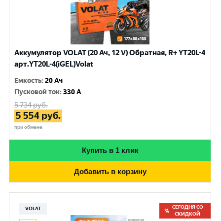
Аккумулятор VOLAT (20 Ач, 12 V) Обратная, R+ YT20L-4
арт.YT20L-4(iGEL)Volat
Емкость
:
20 Ач
Пусковой ток
:
330 A
5 734
руб.
5 554
руб.
при обмене
Купить в 1 клик
Добавить в корзину
СЕГОДНЯ СО
VOLAT
СКИДКОЙ