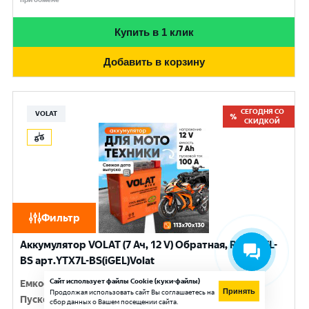
Купить в 1 клик
Добавить в корзину
СЕГОДНЯ СО
VOLAT
СКИДКОЙ
Фильтр
Аккумулятор VOLAT (7 Ач, 12 V) Обратная, R+ YTX7L-
BS арт.YTX7L-BS(iGEL)Volat
Сайт использует файлы Cookie (куки-файлы)
Емкость
:
7 Ач
Принять
Продолжая использовать сайт Вы соглашаетесь на
Пусковой ток
:
100 A
сбор данных о Вашем посещении сайта.