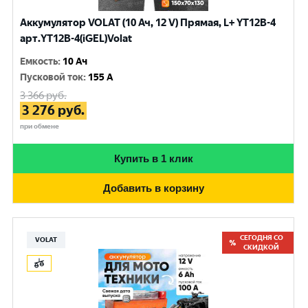
Аккумулятор VOLAT (10 Ач, 12 V) Прямая, L+ YT12B-4
арт.YT12B-4(iGEL)Volat
Емкость
:
10 Ач
Пусковой ток
:
155 A
3 366
руб.
3 276
руб.
при обмене
Купить в 1 клик
Добавить в корзину
СЕГОДНЯ СО
VOLAT
СКИДКОЙ