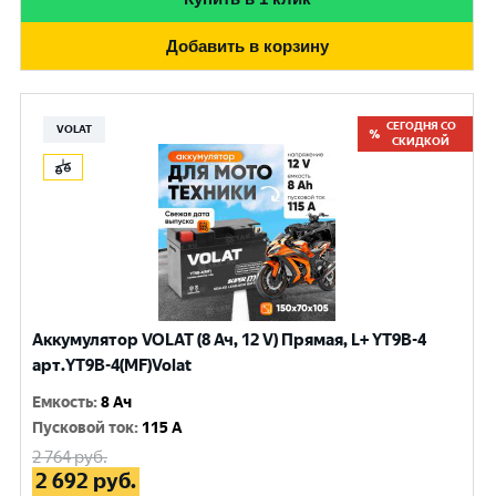
Добавить в корзину
СЕГОДНЯ СО
VOLAT
СКИДКОЙ
Аккумулятор VOLAT (8 Ач, 12 V) Прямая, L+ YT9B-4
арт.YT9B-4(MF)Volat
Емкость
:
8 Ач
Пусковой ток
:
115 A
2 764
руб.
2 692
руб.