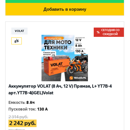
Добавить в корзину
СЕГОДНЯ СО
VOLAT
СКИДКОЙ
Аккумулятор VOLAT (8 Ач, 12 V) Прямая, L+ YT7B-4
арт.YT7B-4(iGEL)Volat
Емкость
:
8 Ач
Пусковой ток
:
130 A
2 314
руб.
2 242
руб.
при обмене