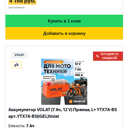
4 168
руб.
при обмене
Купить в 1 клик
Добавить в корзину
СЕГОДНЯ СО
VOLAT
СКИДКОЙ
Аккумулятор VOLAT (7 Ач, 12 V) Прямая, L+ YTX7A-BS
арт.YTX7A-BS(iGEL)Volat
Емкость
:
7 Ач