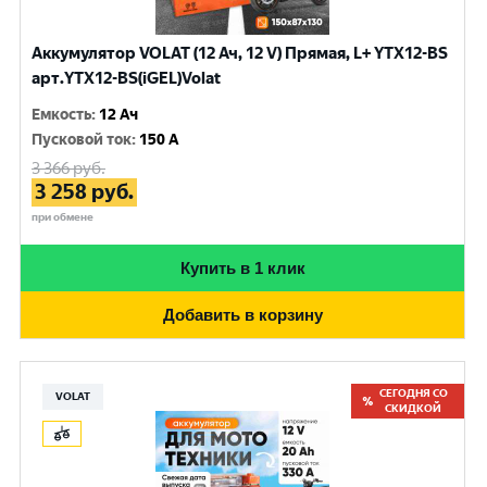
Аккумулятор VOLAT (12 Ач, 12 V) Прямая, L+ YTX12-BS
арт.YTX12-BS(iGEL)Volat
Емкость
:
12 Ач
Пусковой ток
:
150 A
3 366
руб.
3 258
руб.
при обмене
Купить в 1 клик
Добавить в корзину
СЕГОДНЯ СО
VOLAT
СКИДКОЙ