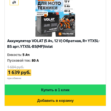
Аккумулятор VOLAT (5 Ач, 12 V) Обратная, R+ YTX5L-
BS арт.YTX5L-BS(MF)Volat
Емкость
:
5 Ач
Пусковой ток
:
80 A
1 684
руб.
1 639
руб.
при обмене
Купить в 1 клик
Добавить в корзину