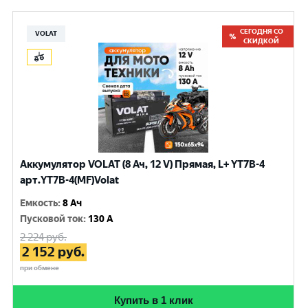
СЕГОДНЯ СО
VOLAT
СКИДКОЙ
Аккумулятор VOLAT (8 Ач, 12 V) Прямая, L+ YT7B-4
арт.YT7B-4(MF)Volat
Емкость
:
8 Ач
Пусковой ток
:
130 A
2 224
руб.
2 152
руб.
при обмене
Купить в 1 клик