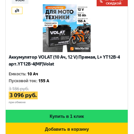
VOLAT
СКИДКОЙ
Аккумулятор VOLAT (10 Ач, 12 V) Прямая, L+ YT12B-4
арт.YT12B-4(MF)Volat
Емкость
:
10 Ач
Пусковой ток
:
155 A
3 186
руб.
3 096
руб.
при обмене
Купить в 1 клик
Добавить в корзину