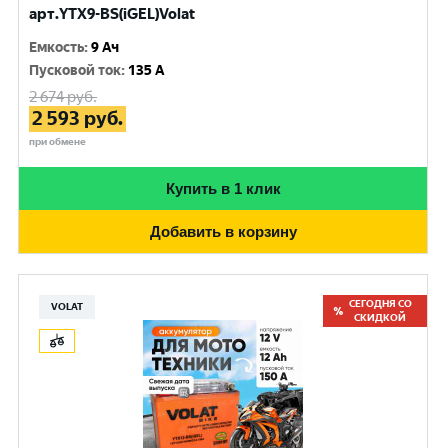
арт.YTX9-BS(iGEL)Volat
Емкость
:
9 Ач
Пусковой ток
:
135 A
2 674
руб.
2 593
руб.
при обмене
Купить в 1 клик
Добавить в корзину
СЕГОДНЯ СО
VOLAT
СКИДКОЙ