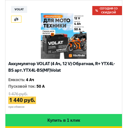
СЕГОДНЯ СО
VOLAT
СКИДКОЙ
Аккумулятор VOLAT (4 Ач, 12 V) Обратная, R+ YTX4L-
BS арт.YTX4L-BS(MF)Volat
Емкость
:
4 Ач
Пусковой ток
:
50 A
1 476
руб.
1 440
руб.
при обмене
Купить в 1 клик