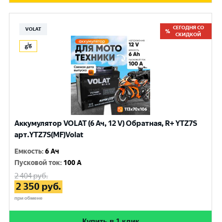
СЕГОДНЯ СО
VOLAT
СКИДКОЙ
Аккумулятор VOLAT (6 Ач, 12 V) Обратная, R+ YTZ7S
арт.YTZ7S(MF)Volat
Емкость
:
6 Ач
Пусковой ток
:
100 A
2 404
руб.
2 350
руб.
при обмене
Купить в 1 клик