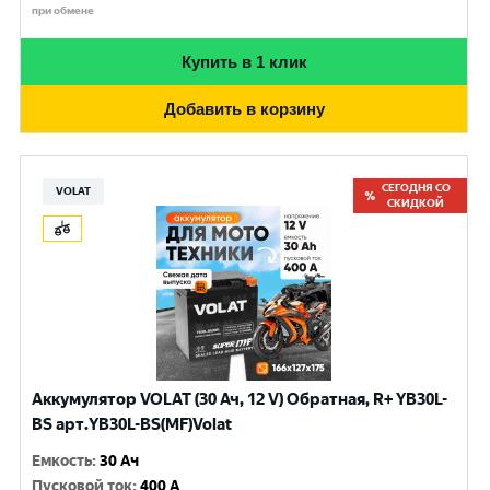
при обмене
Купить в 1 клик
Добавить в корзину
СЕГОДНЯ СО
VOLAT
СКИДКОЙ
Аккумулятор VOLAT (30 Ач, 12 V) Обратная, R+ YB30L-
BS арт.YB30L-BS(MF)Volat
Емкость
:
30 Ач
Пусковой ток
:
400 A