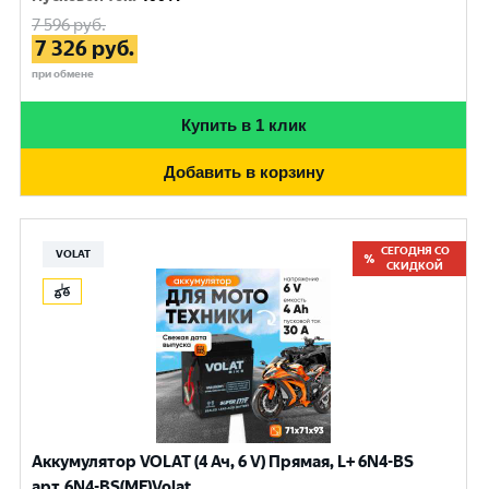
7 596
руб.
7 326
руб.
при обмене
Купить в 1 клик
Добавить в корзину
СЕГОДНЯ СО
VOLAT
СКИДКОЙ
Аккумулятор VOLAT (4 Ач, 6 V) Прямая, L+ 6N4-BS
арт.6N4-BS(MF)Volat