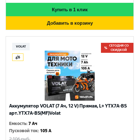
Купить в 1 клик
Добавить в корзину
СЕГОДНЯ СО
VOLAT
СКИДКОЙ
Аккумулятор VOLAT (7 Ач, 12 V) Прямая, L+ YTX7A-BS
арт.YTX7A-BS(MF)Volat
Емкость
:
7 Ач
Пусковой ток
:
105 A
2 106
руб.