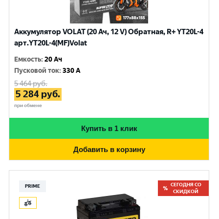
Аккумулятор VOLAT (20 Ач, 12 V) Обратная, R+ YT20L-4
арт.YT20L-4(MF)Volat
Емкость
:
20 Ач
Пусковой ток
:
330 A
5 464
руб.
5 284
руб.
при обмене
Купить в 1 клик
Добавить в корзину
СЕГОДНЯ СО
PRIME
СКИДКОЙ