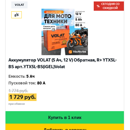
СЕГОДНЯ СО
VOLAT
СКИДКОЙ
Аккумулятор VOLAT (5 Ач, 12 V) Обратная, R+ YTX5L-
BS арт.YTX5L-BS(iGEL)Volat
Емкость
:
5 Ач
Пусковой ток
:
80 A
1 774
руб.
1 729
руб.
при обмене
Купить в 1 клик
Добавить в корзину