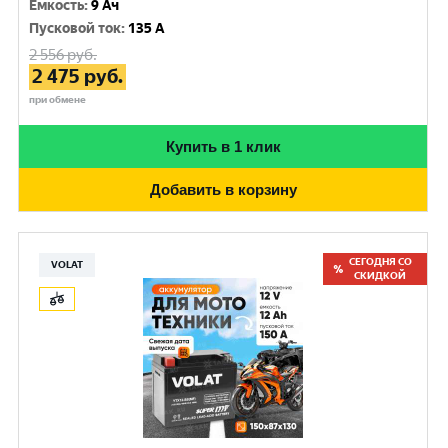
Емкость
:
9 Ач
Пусковой ток
:
135 A
2 556
руб.
2 475
руб.
при обмене
Купить в 1 клик
Добавить в корзину
СЕГОДНЯ СО
VOLAT
СКИДКОЙ