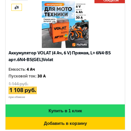
СКИДКОЙ
Аккумулятор VOLAT (4 Ач, 6 V) Прямая, L+ 6N4-BS
арт.6N4-BS(GEL)Volat
Емкость
:
4 Ач
Пусковой ток
:
30 A
1 144
руб.
1 108
руб.
при обмене
Купить в 1 клик
Добавить в корзину