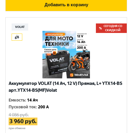
Добавить в корзину
СЕГОДНЯ СО
VOLAT
СКИДКОЙ
Аккумулятор VOLAT (14 Ач, 12 V) Прямая, L+ YTX14-BS
арт.YTX14-BS(MF)Volat
Емкость
:
14 Ач
Пусковой ток
:
200 A
4 086
руб.
3 960
руб.
при обмене