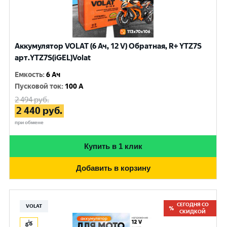
Аккумулятор VOLAT (6 Ач, 12 V) Обратная, R+ YTZ7S
арт.YTZ7S(iGEL)Volat
Емкость
:
6 Ач
Пусковой ток
:
100 A
2 494
руб.
2 440
руб.
при обмене
Купить в 1 клик
Добавить в корзину
СЕГОДНЯ СО
VOLAT
СКИДКОЙ