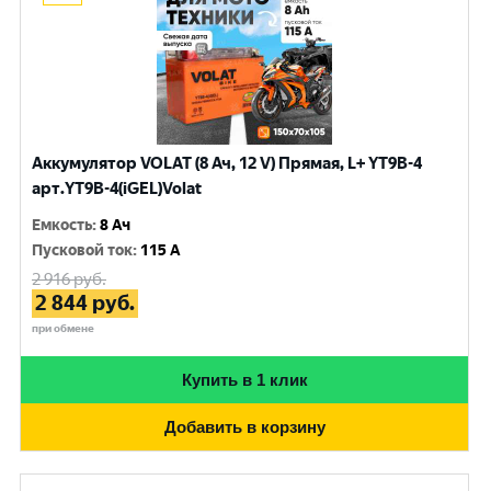
Аккумулятор VOLAT (8 Ач, 12 V) Прямая, L+ YT9B-4
арт.YT9B-4(iGEL)Volat
Емкость
:
8 Ач
Пусковой ток
:
115 A
2 916
руб.
2 844
руб.
при обмене
Купить в 1 клик
Добавить в корзину