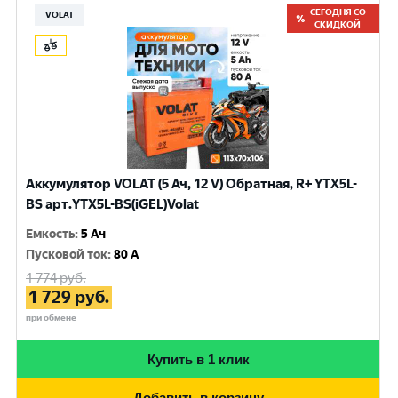
СЕГОДНЯ СО
VOLAT
СКИДКОЙ
Аккумулятор VOLAT (5 Ач, 12 V) Обратная, R+ YTX5L-
BS арт.YTX5L-BS(iGEL)Volat
Емкость
:
5 Ач
Пусковой ток
:
80 A
1 774
руб.
1 729
руб.
при обмене
Купить в 1 клик
Добавить в корзину