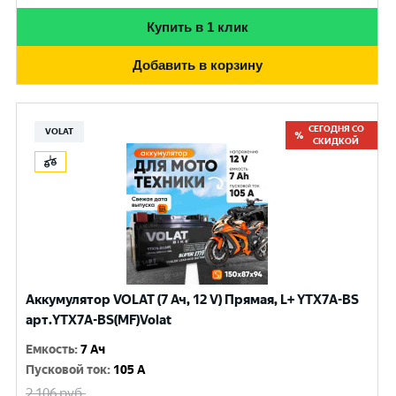
Купить в 1 клик
Добавить в корзину
СЕГОДНЯ СО
VOLAT
СКИДКОЙ
Аккумулятор VOLAT (7 Ач, 12 V) Прямая, L+ YTX7A-BS
арт.YTX7A-BS(MF)Volat
Емкость
:
7 Ач
Пусковой ток
:
105 A
2 106
руб.