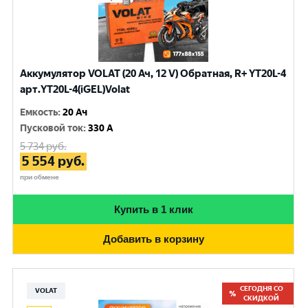
Аккумулятор VOLAT (20 Ач, 12 V) Обратная, R+ YT20L-4
арт.YT20L-4(iGEL)Volat
Емкость
:
20 Ач
Пусковой ток
:
330 A
5 734
руб.
5 554
руб.
при обмене
Купить в 1 клик
Добавить в корзину
СЕГОДНЯ СО
VOLAT
СКИДКОЙ