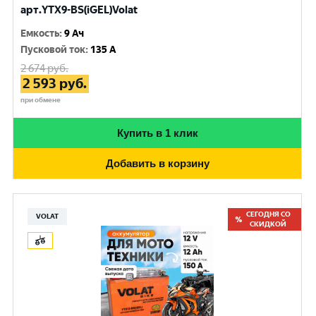
арт.YTX9-BS(iGEL)Volat
Емкость
:
9 Ач
Пусковой ток
:
135 A
2 674
руб.
2 593
руб.
при обмене
Купить в 1 клик
Добавить в корзину
СЕГОДНЯ СО
VOLAT
СКИДКОЙ