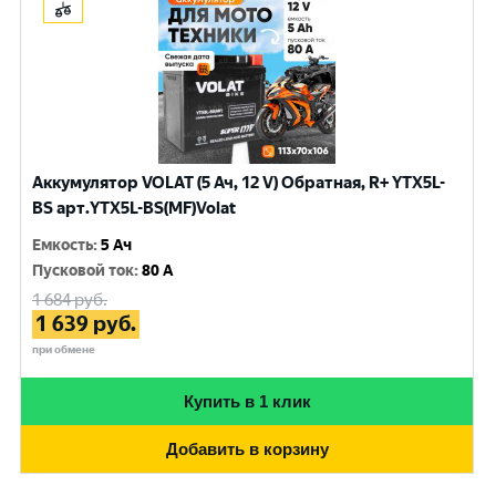
Аккумулятор VOLAT (5 Ач, 12 V) Обратная, R+ YTX5L-
BS арт.YTX5L-BS(MF)Volat
Емкость
:
5 Ач
Пусковой ток
:
80 A
1 684
руб.
1 639
руб.
при обмене
Купить в 1 клик
Добавить в корзину