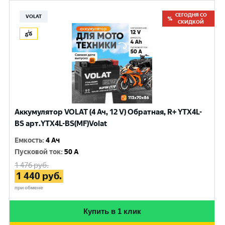
СЕГОДНЯ СО
VOLAT
СКИДКОЙ
Аккумулятор VOLAT (4 Ач, 12 V) Обратная, R+ YTX4L-
BS арт.YTX4L-BS(MF)Volat
Емкость
:
4 Ач
Пусковой ток
:
50 A
1 476
руб.
1 440
руб.
при обмене
Купить в 1 клик