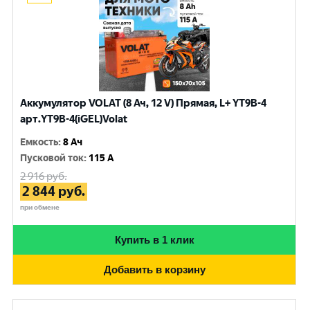
Аккумулятор VOLAT (8 Ач, 12 V) Прямая, L+ YT9B-4
арт.YT9B-4(iGEL)Volat
Емкость
:
8 Ач
Пусковой ток
:
115 A
2 916
руб.
2 844
руб.
при обмене
Купить в 1 клик
Добавить в корзину