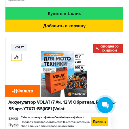
Купить в 1 клик
Добавить в корзину
СЕГОДНЯ СО
VOLAT
СКИДКОЙ
Фильтр
Аккумулятор VOLAT (7 Ач, 12 V) Обратная, R+ YTX7L-
BS арт.YTX7L-BS(iGEL)Volat
Сайт использует файлы Cookie (куки-файлы)
Емкость
:
7 Ач
Принять
Продолжая использовать сайт Вы соглашаетесь на
Пусковой ток
:
100 A
сбор данных о Вашем посещении сайта.