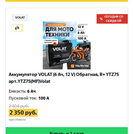
СЕГОДНЯ СО
VOLAT
СКИДКОЙ
Аккумулятор VOLAT (6 Ач, 12 V) Обратная, R+ YTZ7S
арт.YTZ7S(MF)Volat
Емкость
:
6 Ач
Пусковой ток
:
100 A
2 404
руб.
2 350
руб.
при обмене
Купить в 1 клик