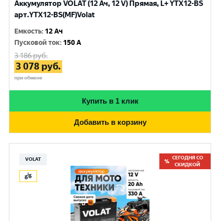
Аккумулятор VOLAT (12 Ач, 12 V) Прямая, L+ YTX12-BS
арт.YTX12-BS(MF)Volat
Емкость
:
12 Ач
Пусковой ток
:
150 A
3 186
руб.
3 078
руб.
при обмене
Купить в 1 клик
Добавить в корзину
СЕГОДНЯ СО
VOLAT
СКИДКОЙ