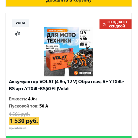
СЕГОДНЯ СО
VOLAT
СКИДКОЙ
Аккумулятор VOLAT (4 Ач, 12 V) Обратная, R+ YTX4L-
BS арт.YTX4L-BS(iGEL)Volat
Емкость
:
4 Ач
Пусковой ток
:
50 A
1 566
руб.
1 530
руб.
при обмене