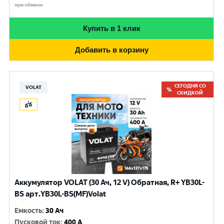
при обмене
Купить в 1 клик
Добавить в корзину
СЕГОДНЯ СО
VOLAT
СКИДКОЙ
Аккумулятор VOLAT (30 Ач, 12 V) Обратная, R+ YB30L-
BS арт.YB30L-BS(MF)Volat
Емкость
:
30 Ач
Пусковой ток
:
400 A