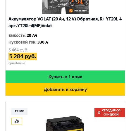
Аккумулятор VOLAT (20 Ач, 12 V) Обратная, R+ YT20L-4
арт.YT20L-4(MF)Volat
Емкость
:
20 Ач
Пусковой ток
:
330 A
5 464
руб.
5 284
руб.
при обмене
Купить в 1 клик
Добавить в корзину
СЕГОДНЯ СО
PRIME
СКИДКОЙ