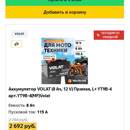
Добавить в корзину
СЕГОДНЯ СО
VOLAT
СКИДКОЙ
Аккумулятор VOLAT (8 Ач, 12 V) Прямая, L+ YT9B-4
арт.YT9B-4(MF)Volat
Емкость
:
8 Ач
Пусковой ток
:
115 A
2 764
руб.
2 692
руб.