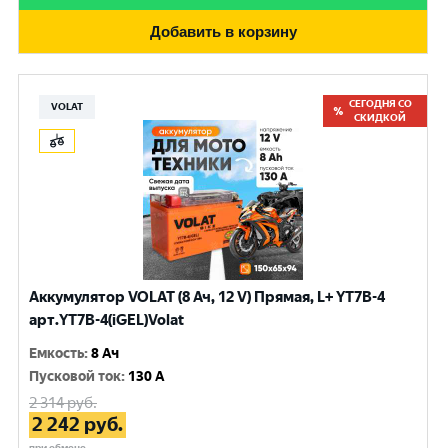
Добавить в корзину
СЕГОДНЯ СО
VOLAT
СКИДКОЙ
Аккумулятор VOLAT (8 Ач, 12 V) Прямая, L+ YT7B-4
арт.YT7B-4(iGEL)Volat
Емкость
:
8 Ач
Пусковой ток
:
130 A
2 314
руб.
2 242
руб.
при обмене