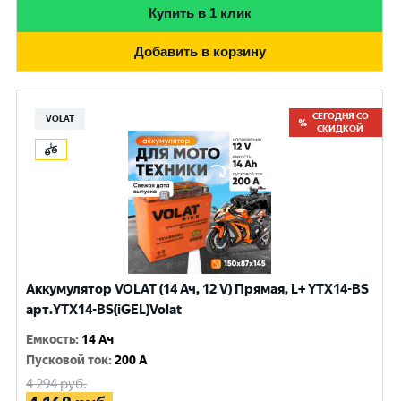
Купить в 1 клик
Добавить в корзину
СЕГОДНЯ СО
VOLAT
СКИДКОЙ
Аккумулятор VOLAT (14 Ач, 12 V) Прямая, L+ YTX14-BS
арт.YTX14-BS(iGEL)Volat
Емкость
:
14 Ач
Пусковой ток
:
200 A
4 294
руб.