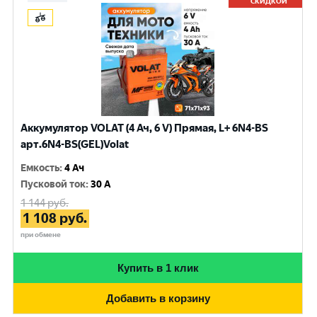
СКИДКОЙ
Аккумулятор VOLAT (4 Ач, 6 V) Прямая, L+ 6N4-BS
арт.6N4-BS(GEL)Volat
Емкость
:
4 Ач
Пусковой ток
:
30 A
1 144
руб.
1 108
руб.
при обмене
Купить в 1 клик
Добавить в корзину