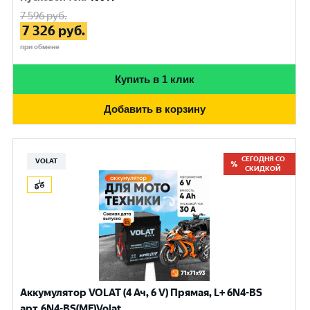
7 596
руб.
7 326
руб.
при обмене
Купить в 1 клик
Добавить в корзину
СЕГОДНЯ СО
VOLAT
СКИДКОЙ
Аккумулятор VOLAT (4 Ач, 6 V) Прямая, L+ 6N4-BS
арт.6N4-BS(MF)Volat