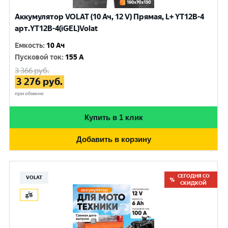
Аккумулятор VOLAT (10 Ач, 12 V) Прямая, L+ YT12B-4
арт.YT12B-4(iGEL)Volat
Емкость
:
10 Ач
Пусковой ток
:
155 A
3 366
руб.
3 276
руб.
при обмене
Купить в 1 клик
Добавить в корзину
СЕГОДНЯ СО
VOLAT
СКИДКОЙ