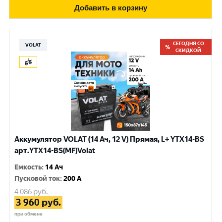
Добавить в корзину
СЕГОДНЯ СО
VOLAT
СКИДКОЙ
Аккумулятор VOLAT (14 Ач, 12 V) Прямая, L+ YTX14-BS
арт.YTX14-BS(MF)Volat
Емкость
:
14 Ач
Пусковой ток
:
200 A
4 086
руб.
3 960
руб.
при обмене