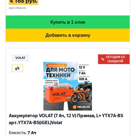
4 168
руб.
при обмене
Купить в 1 клик
Добавить в корзину
СЕГОДНЯ СО
VOLAT
СКИДКОЙ
Аккумулятор VOLAT (7 Ач, 12 V) Прямая, L+ YTX7A-BS
арт.YTX7A-BS(iGEL)Volat
Емкость
:
7 Ач