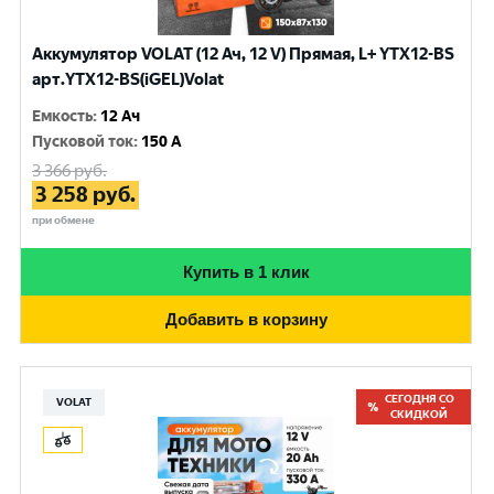
Аккумулятор VOLAT (12 Ач, 12 V) Прямая, L+ YTX12-BS
арт.YTX12-BS(iGEL)Volat
Емкость
:
12 Ач
Пусковой ток
:
150 A
3 366
руб.
3 258
руб.
при обмене
Купить в 1 клик
Добавить в корзину
СЕГОДНЯ СО
VOLAT
СКИДКОЙ