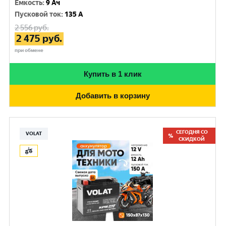
Емкость
:
9 Ач
Пусковой ток
:
135 A
2 556
руб.
2 475
руб.
при обмене
Купить в 1 клик
Добавить в корзину
СЕГОДНЯ СО
VOLAT
СКИДКОЙ