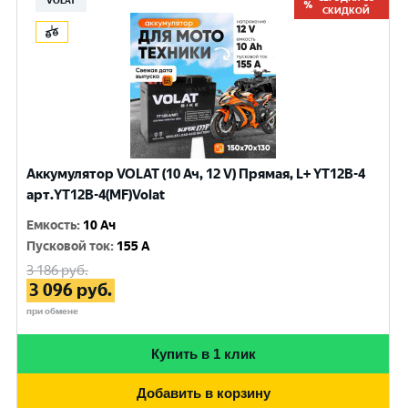
VOLAT
СКИДКОЙ
Аккумулятор VOLAT (10 Ач, 12 V) Прямая, L+ YT12B-4
арт.YT12B-4(MF)Volat
Емкость
:
10 Ач
Пусковой ток
:
155 A
3 186
руб.
3 096
руб.
при обмене
Купить в 1 клик
Добавить в корзину