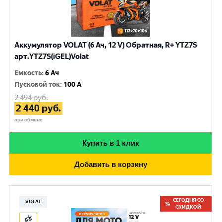
Аккумулятор VOLAT (6 Ач, 12 V) Обратная, R+ YTZ7S
арт.YTZ7S(iGEL)Volat
Емкость
:
6 Ач
Пусковой ток
:
100 A
2 494
руб.
2 440
руб.
при обмене
Купить в 1 клик
Добавить в корзину
СЕГОДНЯ СО
VOLAT
СКИДКОЙ