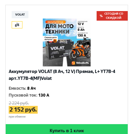
СЕГОДНЯ СО
VOLAT
СКИДКОЙ
Аккумулятор VOLAT (8 Ач, 12 V) Прямая, L+ YT7B-4
арт.YT7B-4(MF)Volat
Емкость
:
8 Ач
Пусковой ток
:
130 A
2 224
руб.
2 152
руб.
при обмене
Купить в 1 клик