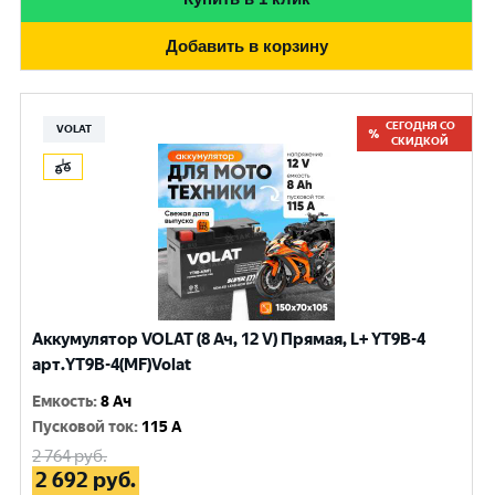
Добавить в корзину
СЕГОДНЯ СО
VOLAT
СКИДКОЙ
Аккумулятор VOLAT (8 Ач, 12 V) Прямая, L+ YT9B-4
арт.YT9B-4(MF)Volat
Емкость
:
8 Ач
Пусковой ток
:
115 A
2 764
руб.
2 692
руб.