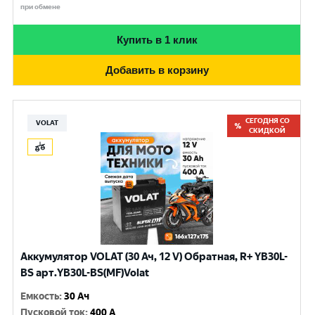
при обмене
Купить в 1 клик
Добавить в корзину
СЕГОДНЯ СО
VOLAT
СКИДКОЙ
Аккумулятор VOLAT (30 Ач, 12 V) Обратная, R+ YB30L-
BS арт.YB30L-BS(MF)Volat
Емкость
:
30 Ач
Пусковой ток
:
400 A