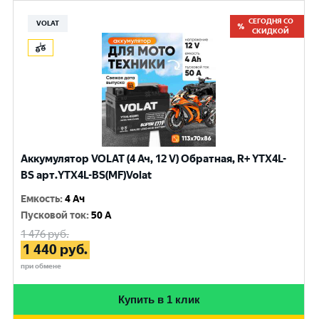
СЕГОДНЯ СО
VOLAT
СКИДКОЙ
Аккумулятор VOLAT (4 Ач, 12 V) Обратная, R+ YTX4L-
BS арт.YTX4L-BS(MF)Volat
Емкость
:
4 Ач
Пусковой ток
:
50 A
1 476
руб.
1 440
руб.
при обмене
Купить в 1 клик