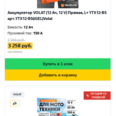
Аккумулятор VOLAT (12 Ач, 12 V) Прямая, L+ YTX12-BS
арт.YTX12-BS(iGEL)Volat
Емкость
:
12 Ач
Пусковой ток
:
150 A
3 366
руб.
3 258
руб.
при обмене
Купить в 1 клик
Добавить в корзину
СЕГОДНЯ СО
VOLAT
СКИДКОЙ