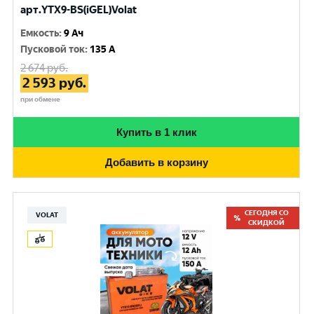
арт.YTX9-BS(iGEL)Volat
Емкость
:
9 Ач
Пусковой ток
:
135 A
2 674
руб.
2 593
руб.
при обмене
Купить в 1 клик
Добавить в корзину
СЕГОДНЯ СО
VOLAT
СКИДКОЙ