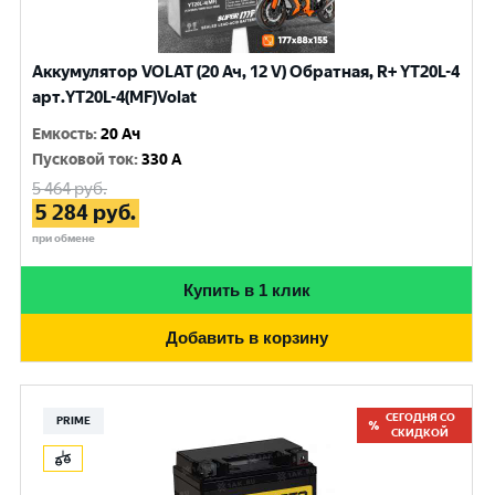
Аккумулятор VOLAT (20 Ач, 12 V) Обратная, R+ YT20L-4
арт.YT20L-4(MF)Volat
Емкость
:
20 Ач
Пусковой ток
:
330 A
5 464
руб.
5 284
руб.
при обмене
Купить в 1 клик
Добавить в корзину
СЕГОДНЯ СО
PRIME
СКИДКОЙ