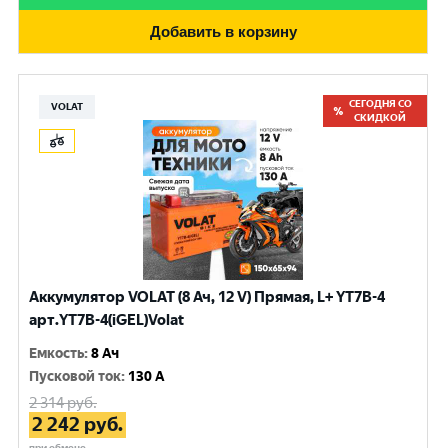
Добавить в корзину
СЕГОДНЯ СО
VOLAT
СКИДКОЙ
Аккумулятор VOLAT (8 Ач, 12 V) Прямая, L+ YT7B-4
арт.YT7B-4(iGEL)Volat
Емкость
:
8 Ач
Пусковой ток
:
130 A
2 314
руб.
2 242
руб.
при обмене