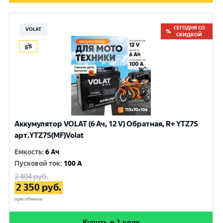
СЕГОДНЯ СО
VOLAT
СКИДКОЙ
Аккумулятор VOLAT (6 Ач, 12 V) Обратная, R+ YTZ7S
арт.YTZ7S(MF)Volat
Емкость
:
6 Ач
Пусковой ток
:
100 A
2 404
руб.
2 350
руб.
при обмене
Купить в 1 клик