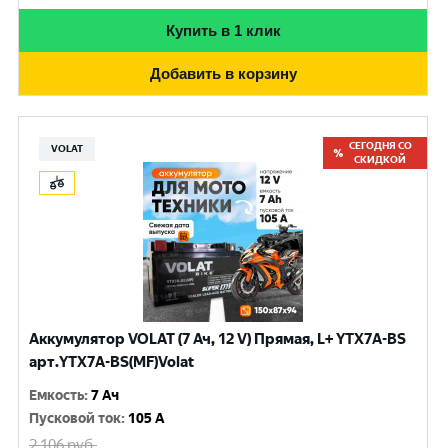
Купить в 1 клик
Добавить в корзину
СЕГОДНЯ СО
VOLAT
СКИДКОЙ
Аккумулятор VOLAT (7 Ач, 12 V) Прямая, L+ YTX7A-BS
арт.YTX7A-BS(MF)Volat
Емкость
:
7 Ач
Пусковой ток
:
105 A
2 106
руб.