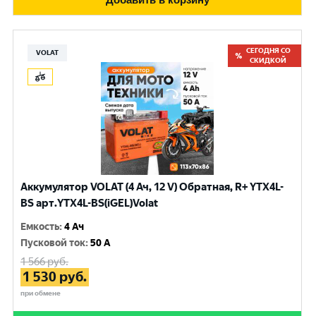
СЕГОДНЯ СО
VOLAT
СКИДКОЙ
Аккумулятор VOLAT (4 Ач, 12 V) Обратная, R+ YTX4L-
BS арт.YTX4L-BS(iGEL)Volat
Емкость
:
4 Ач
Пусковой ток
:
50 A
1 566
руб.
1 530
руб.
при обмене