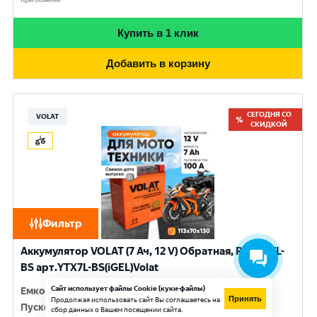
Купить в 1 клик
Добавить в корзину
СЕГОДНЯ СО
VOLAT
СКИДКОЙ
Фильтр
Аккумулятор VOLAT (7 Ач, 12 V) Обратная, R+ YTX7L-
BS арт.YTX7L-BS(iGEL)Volat
Сайт использует файлы Cookie (куки-файлы)
Емкость
:
7 Ач
Принять
Продолжая использовать сайт Вы соглашаетесь на
Пусковой ток
:
100 A
сбор данных о Вашем посещении сайта.