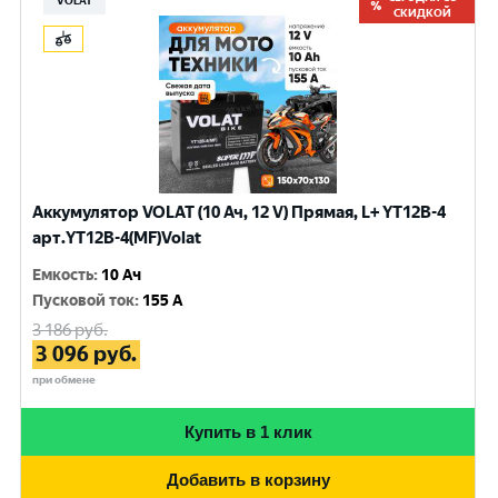
VOLAT
СКИДКОЙ
Аккумулятор VOLAT (10 Ач, 12 V) Прямая, L+ YT12B-4
арт.YT12B-4(MF)Volat
Емкость
:
10 Ач
Пусковой ток
:
155 A
3 186
руб.
3 096
руб.
при обмене
Купить в 1 клик
Добавить в корзину