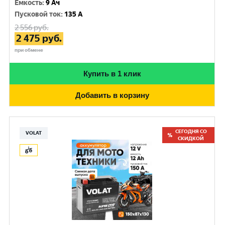
Емкость
:
9 Ач
Пусковой ток
:
135 A
2 556
руб.
2 475
руб.
при обмене
Купить в 1 клик
Добавить в корзину
СЕГОДНЯ СО
VOLAT
СКИДКОЙ