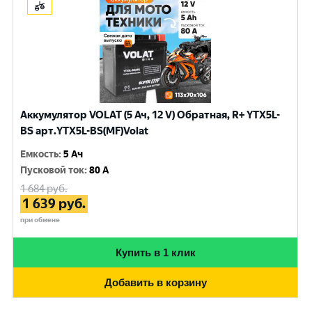
Аккумулятор VOLAT (5 Ач, 12 V) Обратная, R+ YTX5L-
BS арт.YTX5L-BS(MF)Volat
Емкость
:
5 Ач
Пусковой ток
:
80 A
1 684
руб.
1 639
руб.
при обмене
Купить в 1 клик
Добавить в корзину