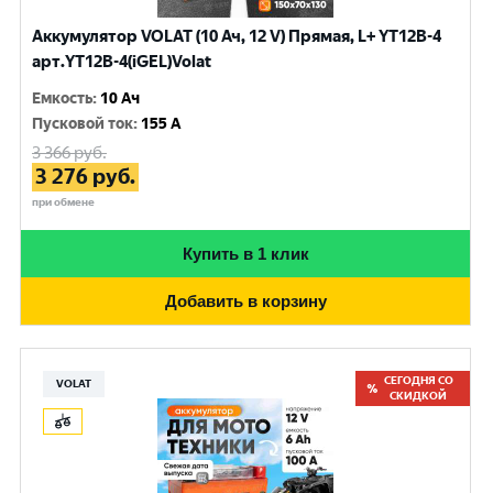
Аккумулятор VOLAT (10 Ач, 12 V) Прямая, L+ YT12B-4
арт.YT12B-4(iGEL)Volat
Емкость
:
10 Ач
Пусковой ток
:
155 A
3 366
руб.
3 276
руб.
при обмене
Купить в 1 клик
Добавить в корзину
СЕГОДНЯ СО
VOLAT
СКИДКОЙ