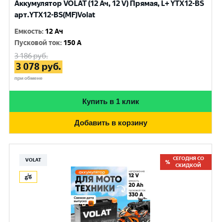
Аккумулятор VOLAT (12 Ач, 12 V) Прямая, L+ YTX12-BS
арт.YTX12-BS(MF)Volat
Емкость
:
12 Ач
Пусковой ток
:
150 A
3 186
руб.
3 078
руб.
при обмене
Купить в 1 клик
Добавить в корзину
СЕГОДНЯ СО
VOLAT
СКИДКОЙ