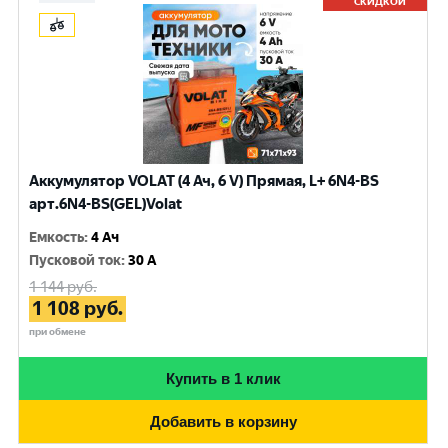
СКИДКОЙ
Аккумулятор VOLAT (4 Ач, 6 V) Прямая, L+ 6N4-BS
арт.6N4-BS(GEL)Volat
Емкость
:
4 Ач
Пусковой ток
:
30 A
1 144
руб.
1 108
руб.
при обмене
Купить в 1 клик
Добавить в корзину