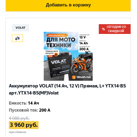
Добавить в корзину
СЕГОДНЯ СО
VOLAT
СКИДКОЙ
Аккумулятор VOLAT (14 Ач, 12 V) Прямая, L+ YTX14-BS
арт.YTX14-BS(MF)Volat
Емкость
:
14 Ач
Пусковой ток
:
200 A
4 086
руб.
3 960
руб.
при обмене