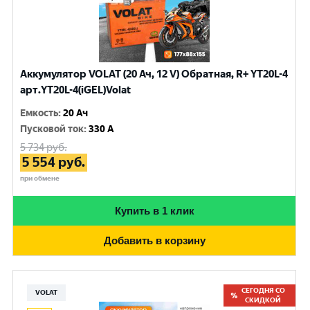
Аккумулятор VOLAT (20 Ач, 12 V) Обратная, R+ YT20L-4
арт.YT20L-4(iGEL)Volat
Емкость
:
20 Ач
Пусковой ток
:
330 A
5 734
руб.
5 554
руб.
при обмене
Купить в 1 клик
Добавить в корзину
СЕГОДНЯ СО
VOLAT
СКИДКОЙ