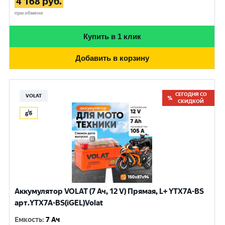
4 168
руб.
при обмене
Купить в 1 клик
Добавить в корзину
СЕГОДНЯ СО
VOLAT
СКИДКОЙ
Аккумулятор VOLAT (7 Ач, 12 V) Прямая, L+ YTX7A-BS
арт.YTX7A-BS(iGEL)Volat
Емкость
:
7 Ач