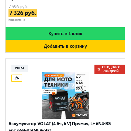
7 596
руб.
7 326
руб.
при обмене
Купить в 1 клик
Добавить в корзину
СЕГОДНЯ СО
VOLAT
СКИДКОЙ
Аккумулятор VOLAT (4 Ач, 6 V) Прямая, L+ 6N4-BS
арт.6N4-BS(MF)Volat