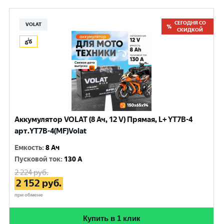
СЕГОДНЯ СО
VOLAT
СКИДКОЙ
Аккумулятор VOLAT (8 Ач, 12 V) Прямая, L+ YT7B-4
арт.YT7B-4(MF)Volat
Емкость
:
8 Ач
Пусковой ток
:
130 A
2 224
руб.
2 152
руб.
при обмене
Купить в 1 клик