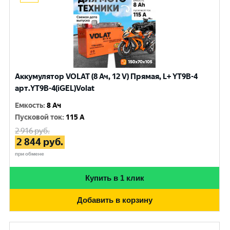
Аккумулятор VOLAT (8 Ач, 12 V) Прямая, L+ YT9B-4
арт.YT9B-4(iGEL)Volat
Емкость
:
8 Ач
Пусковой ток
:
115 A
2 916
руб.
2 844
руб.
при обмене
Купить в 1 клик
Добавить в корзину