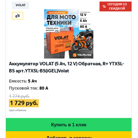
СЕГОДНЯ СО
VOLAT
СКИДКОЙ
Аккумулятор VOLAT (5 Ач, 12 V) Обратная, R+ YTX5L-
BS арт.YTX5L-BS(iGEL)Volat
Емкость
:
5 Ач
Пусковой ток
:
80 A
1 774
руб.
1 729
руб.
при обмене
Купить в 1 клик
Добавить в корзину