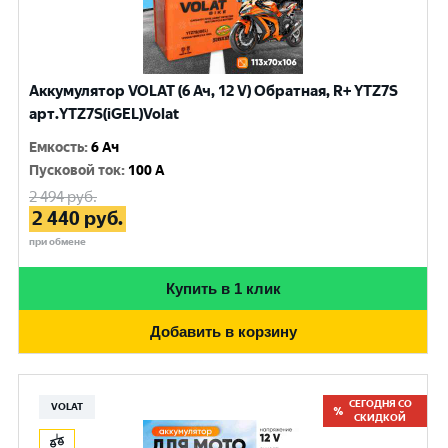
Аккумулятор VOLAT (6 Ач, 12 V) Обратная, R+ YTZ7S
арт.YTZ7S(iGEL)Volat
Емкость
:
6 Ач
Пусковой ток
:
100 A
2 494
руб.
2 440
руб.
при обмене
Купить в 1 клик
Добавить в корзину
СЕГОДНЯ СО
VOLAT
СКИДКОЙ