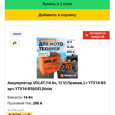
Купить в 1 клик
Добавить в корзину
СЕГОДНЯ СО
VOLAT
СКИДКОЙ
Аккумулятор VOLAT (14 Ач, 12 V) Прямая, L+ YTX14-BS
арт.YTX14-BS(iGEL)Volat
Емкость
:
14 Ач
Пусковой ток
:
200 A
4 294
руб.