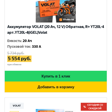
Аккумулятор VOLAT (20 Ач, 12 V) Обратная, R+ YT20L-4
арт.YT20L-4(iGEL)Volat
Емкость
:
20 Ач
Пусковой ток
:
330 A
5 734
руб.
5 554
руб.
при обмене
Купить в 1 клик
Добавить в корзину
СЕГОДНЯ СО
VOLAT
СКИДКОЙ