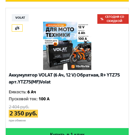
СЕГОДНЯ СО
VOLAT
СКИДКОЙ
Аккумулятор VOLAT (6 Ач, 12 V) Обратная, R+ YTZ7S
арт.YTZ7S(MF)Volat
Емкость
:
6 Ач
Пусковой ток
:
100 A
2 404
руб.
2 350
руб.
при обмене
Купить в 1 клик