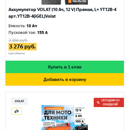
Аккумулятор VOLAT (10 Ач, 12 V) Прямая, L+ YT12B-4
арт.YT12B-4(iGEL)Volat
Емкость
:
10 Ач
Пусковой ток
:
155 A
3 366
руб.
3 276
руб.
при обмене
Купить в 1 клик
Добавить в корзину
СЕГОДНЯ СО
VOLAT
СКИДКОЙ