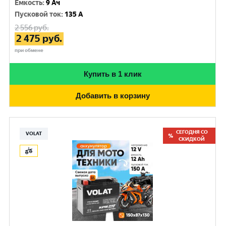
Емкость
:
9 Ач
Пусковой ток
:
135 A
2 556
руб.
2 475
руб.
при обмене
Купить в 1 клик
Добавить в корзину
СЕГОДНЯ СО
VOLAT
СКИДКОЙ