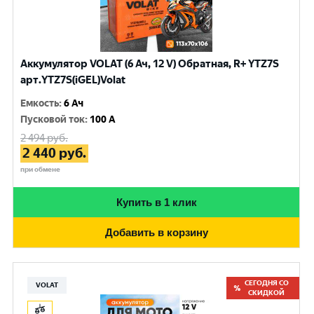
Аккумулятор VOLAT (6 Ач, 12 V) Обратная, R+ YTZ7S
арт.YTZ7S(iGEL)Volat
Емкость
:
6 Ач
Пусковой ток
:
100 A
2 494
руб.
2 440
руб.
при обмене
Купить в 1 клик
Добавить в корзину
СЕГОДНЯ СО
VOLAT
СКИДКОЙ