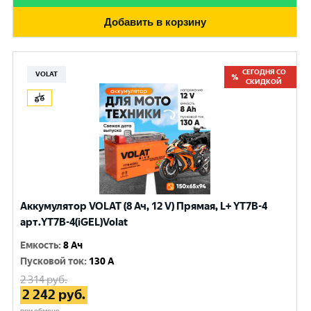
Добавить в корзину
СЕГОДНЯ СО
VOLAT
СКИДКОЙ
Аккумулятор VOLAT (8 Ач, 12 V) Прямая, L+ YT7B-4
арт.YT7B-4(iGEL)Volat
Емкость
:
8 Ач
Пусковой ток
:
130 A
2 314
руб.
2 242
руб.
при обмене