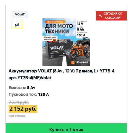
СЕГОДНЯ СО
VOLAT
СКИДКОЙ
Аккумулятор VOLAT (8 Ач, 12 V) Прямая, L+ YT7B-4
арт.YT7B-4(MF)Volat
Емкость
:
8 Ач
Пусковой ток
:
130 A
2 224
руб.
2 152
руб.
при обмене
Купить в 1 клик