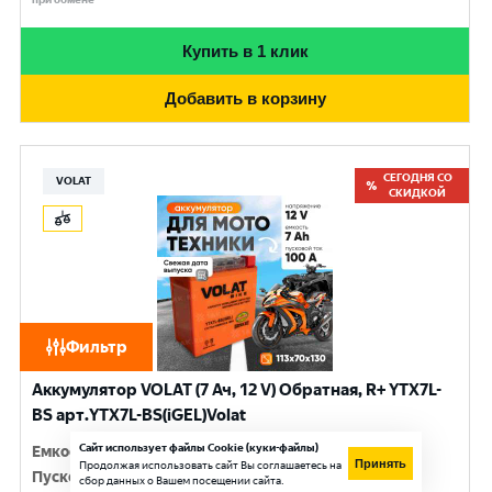
Купить в 1 клик
Добавить в корзину
СЕГОДНЯ СО
VOLAT
СКИДКОЙ
Фильтр
Аккумулятор VOLAT (7 Ач, 12 V) Обратная, R+ YTX7L-
BS арт.YTX7L-BS(iGEL)Volat
Сайт использует файлы Cookie (куки-файлы)
Емкость
:
7 Ач
Принять
Продолжая использовать сайт Вы соглашаетесь на
Пусковой ток
:
100 A
сбор данных о Вашем посещении сайта.