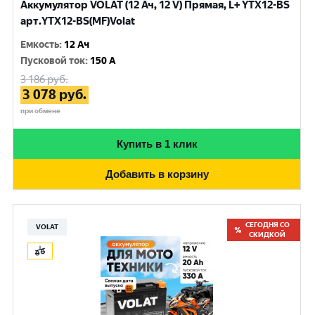
Аккумулятор VOLAT (12 Ач, 12 V) Прямая, L+ YTX12-BS
арт.YTX12-BS(MF)Volat
Емкость
:
12 Ач
Пусковой ток
:
150 A
3 186
руб.
3 078
руб.
при обмене
Купить в 1 клик
Добавить в корзину
СЕГОДНЯ СО
VOLAT
СКИДКОЙ