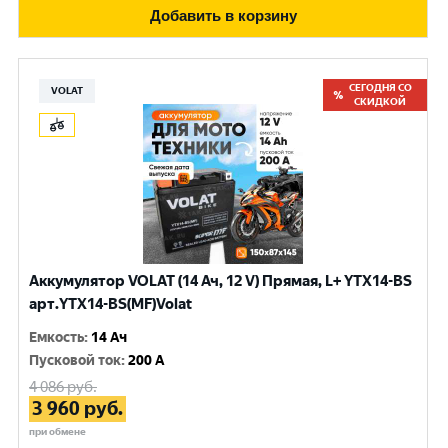
Добавить в корзину
СЕГОДНЯ СО
VOLAT
СКИДКОЙ
Аккумулятор VOLAT (14 Ач, 12 V) Прямая, L+ YTX14-BS
арт.YTX14-BS(MF)Volat
Емкость
:
14 Ач
Пусковой ток
:
200 A
4 086
руб.
3 960
руб.
при обмене