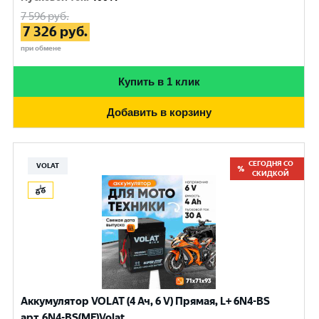
7 596
руб.
7 326
руб.
при обмене
Купить в 1 клик
Добавить в корзину
СЕГОДНЯ СО
VOLAT
СКИДКОЙ
Аккумулятор VOLAT (4 Ач, 6 V) Прямая, L+ 6N4-BS
арт.6N4-BS(MF)Volat