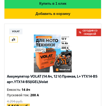
Купить в 1 клик
Добавить в корзину
СЕГОДНЯ СО
VOLAT
СКИДКОЙ
Аккумулятор VOLAT (14 Ач, 12 V) Прямая, L+ YTX14-BS
арт.YTX14-BS(iGEL)Volat
Емкость
:
14 Ач
Пусковой ток
:
200 A
4 294
руб.