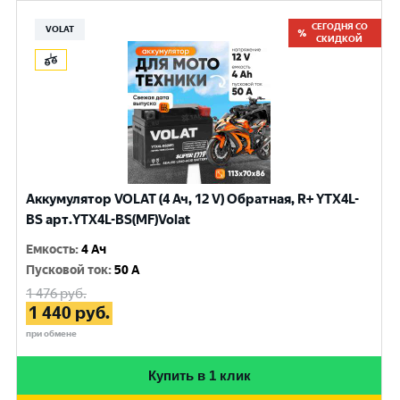
СЕГОДНЯ СО
VOLAT
СКИДКОЙ
Аккумулятор VOLAT (4 Ач, 12 V) Обратная, R+ YTX4L-
BS арт.YTX4L-BS(MF)Volat
Емкость
:
4 Ач
Пусковой ток
:
50 A
1 476
руб.
1 440
руб.
при обмене
Купить в 1 клик