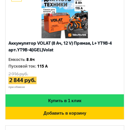
Аккумулятор VOLAT (8 Ач, 12 V) Прямая, L+ YT9B-4
арт.YT9B-4(iGEL)Volat
Емкость
:
8 Ач
Пусковой ток
:
115 A
2 916
руб.
2 844
руб.
при обмене
Купить в 1 клик
Добавить в корзину