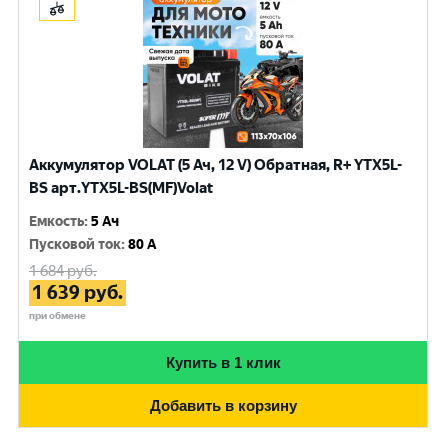
Аккумулятор VOLAT (5 Ач, 12 V) Обратная, R+ YTX5L-
BS арт.YTX5L-BS(MF)Volat
Емкость
:
5 Ач
Пусковой ток
:
80 A
1 684
руб.
1 639
руб.
при обмене
Купить в 1 клик
Добавить в корзину