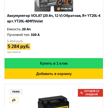
Аккумулятор VOLAT (20 Ач, 12 V) Обратная, R+ YT20L-4
арт.YT20L-4(MF)Volat
Емкость
:
20 Ач
Пусковой ток
:
330 A
5 464
руб.
5 284
руб.
при обмене
Купить в 1 клик
Добавить в корзину
СЕГОДНЯ СО
PRIME
СКИДКОЙ