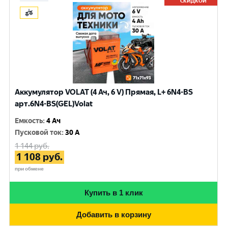
СКИДКОЙ
Аккумулятор VOLAT (4 Ач, 6 V) Прямая, L+ 6N4-BS
арт.6N4-BS(GEL)Volat
Емкость
:
4 Ач
Пусковой ток
:
30 A
1 144
руб.
1 108
руб.
при обмене
Купить в 1 клик
Добавить в корзину