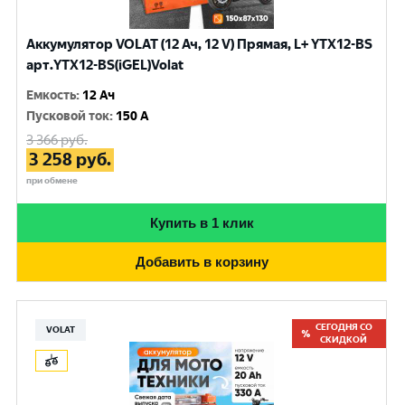
Аккумулятор VOLAT (12 Ач, 12 V) Прямая, L+ YTX12-BS
арт.YTX12-BS(iGEL)Volat
Емкость
:
12 Ач
Пусковой ток
:
150 A
3 366
руб.
3 258
руб.
при обмене
Купить в 1 клик
Добавить в корзину
СЕГОДНЯ СО
VOLAT
СКИДКОЙ