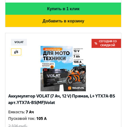
Купить в 1 клик
Добавить в корзину
СЕГОДНЯ СО
VOLAT
СКИДКОЙ
Аккумулятор VOLAT (7 Ач, 12 V) Прямая, L+ YTX7A-BS
арт.YTX7A-BS(MF)Volat
Емкость
:
7 Ач
Пусковой ток
:
105 A
2 106
руб.