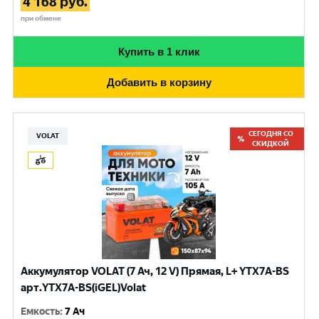
4 168
руб.
при обмене
Купить в 1 клик
Добавить в корзину
СЕГОДНЯ СО
VOLAT
СКИДКОЙ
Аккумулятор VOLAT (7 Ач, 12 V) Прямая, L+ YTX7A-BS
арт.YTX7A-BS(iGEL)Volat
Емкость
:
7 Ач