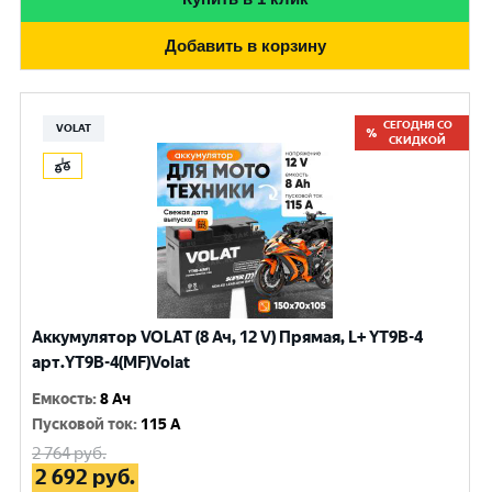
Добавить в корзину
СЕГОДНЯ СО
VOLAT
СКИДКОЙ
Аккумулятор VOLAT (8 Ач, 12 V) Прямая, L+ YT9B-4
арт.YT9B-4(MF)Volat
Емкость
:
8 Ач
Пусковой ток
:
115 A
2 764
руб.
2 692
руб.