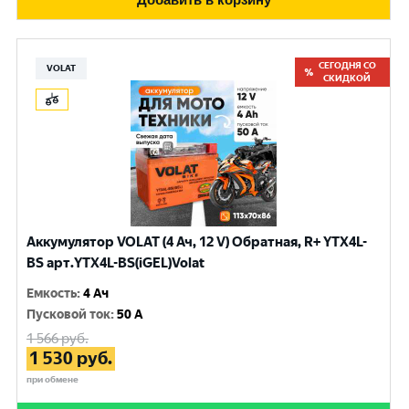
СЕГОДНЯ СО
VOLAT
СКИДКОЙ
Аккумулятор VOLAT (4 Ач, 12 V) Обратная, R+ YTX4L-
BS арт.YTX4L-BS(iGEL)Volat
Емкость
:
4 Ач
Пусковой ток
:
50 A
1 566
руб.
1 530
руб.
при обмене