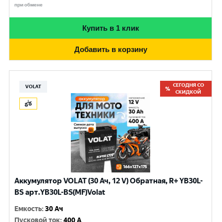
при обмене
Купить в 1 клик
Добавить в корзину
СЕГОДНЯ СО
VOLAT
СКИДКОЙ
Аккумулятор VOLAT (30 Ач, 12 V) Обратная, R+ YB30L-
BS арт.YB30L-BS(MF)Volat
Емкость
:
30 Ач
Пусковой ток
:
400 A