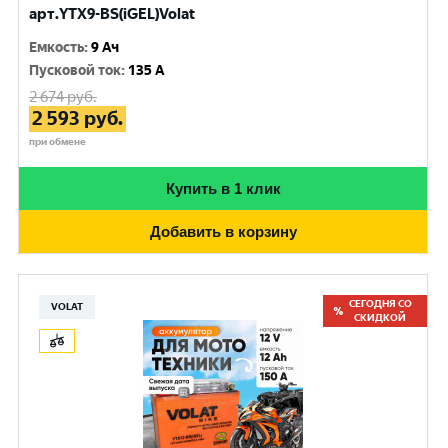
арт.YTX9-BS(iGEL)Volat
Емкость
:
9 Ач
Пусковой ток
:
135 A
2 674
руб.
2 593
руб.
при обмене
Купить в 1 клик
Добавить в корзину
СЕГОДНЯ СО
VOLAT
СКИДКОЙ