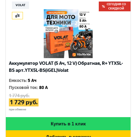
СЕГОДНЯ СО
VOLAT
СКИДКОЙ
Аккумулятор VOLAT (5 Ач, 12 V) Обратная, R+ YTX5L-
BS арт.YTX5L-BS(iGEL)Volat
Емкость
:
5 Ач
Пусковой ток
:
80 A
1 774
руб.
1 729
руб.
при обмене
Купить в 1 клик
Добавить в корзину