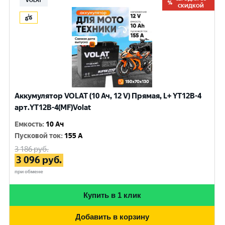
VOLAT
СКИДКОЙ
Аккумулятор VOLAT (10 Ач, 12 V) Прямая, L+ YT12B-4
арт.YT12B-4(MF)Volat
Емкость
:
10 Ач
Пусковой ток
:
155 A
3 186
руб.
3 096
руб.
при обмене
Купить в 1 клик
Добавить в корзину