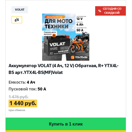
СЕГОДНЯ СО
VOLAT
СКИДКОЙ
Аккумулятор VOLAT (4 Ач, 12 V) Обратная, R+ YTX4L-
BS арт.YTX4L-BS(MF)Volat
Емкость
:
4 Ач
Пусковой ток
:
50 A
1 476
руб.
1 440
руб.
при обмене
Купить в 1 клик