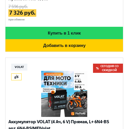
7 596
руб.
7 326
руб.
при обмене
Купить в 1 клик
Добавить в корзину
СЕГОДНЯ СО
VOLAT
СКИДКОЙ
Аккумулятор VOLAT (4 Ач, 6 V) Прямая, L+ 6N4-BS
арт.6N4-BS(MF)Volat