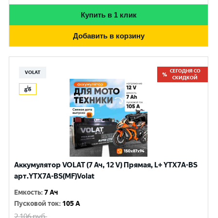
Купить в 1 клик
Добавить в корзину
СЕГОДНЯ СО
VOLAT
СКИДКОЙ
Аккумулятор VOLAT (7 Ач, 12 V) Прямая, L+ YTX7A-BS
арт.YTX7A-BS(MF)Volat
Емкость
:
7 Ач
Пусковой ток
:
105 A
2 106
руб.