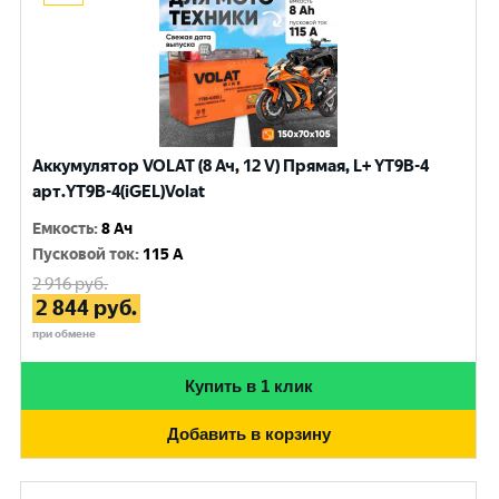
Аккумулятор VOLAT (8 Ач, 12 V) Прямая, L+ YT9B-4
арт.YT9B-4(iGEL)Volat
Емкость
:
8 Ач
Пусковой ток
:
115 A
2 916
руб.
2 844
руб.
при обмене
Купить в 1 клик
Добавить в корзину