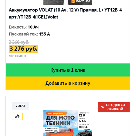
Аккумулятор VOLAT (10 Ач, 12 V) Прямая, L+ YT12B-4
арт.YT12B-4(iGEL)Volat
Емкость
:
10 Ач
Пусковой ток
:
155 A
3 366
руб.
3 276
руб.
при обмене
Купить в 1 клик
Добавить в корзину
СЕГОДНЯ СО
VOLAT
СКИДКОЙ