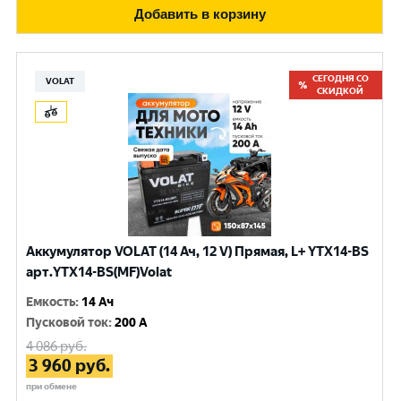
Добавить в корзину
СЕГОДНЯ СО
VOLAT
СКИДКОЙ
Аккумулятор VOLAT (14 Ач, 12 V) Прямая, L+ YTX14-BS
арт.YTX14-BS(MF)Volat
Емкость
:
14 Ач
Пусковой ток
:
200 A
4 086
руб.
3 960
руб.
при обмене