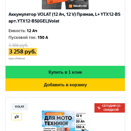
Аккумулятор VOLAT (12 Ач, 12 V) Прямая, L+ YTX12-BS
арт.YTX12-BS(iGEL)Volat
Емкость
:
12 Ач
Пусковой ток
:
150 A
3 366
руб.
3 258
руб.
при обмене
Купить в 1 клик
Добавить в корзину
СЕГОДНЯ СО
VOLAT
СКИДКОЙ