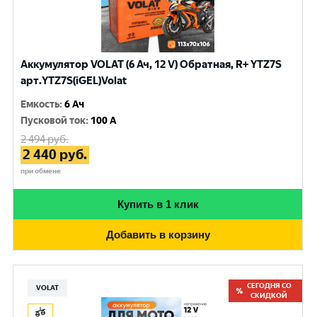
Аккумулятор VOLAT (6 Ач, 12 V) Обратная, R+ YTZ7S
арт.YTZ7S(iGEL)Volat
Емкость
:
6 Ач
Пусковой ток
:
100 A
2 494
руб.
2 440
руб.
при обмене
Купить в 1 клик
Добавить в корзину
СЕГОДНЯ СО
VOLAT
СКИДКОЙ