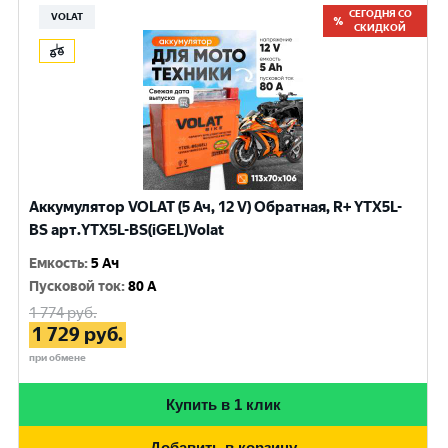
СЕГОДНЯ СО
VOLAT
СКИДКОЙ
Аккумулятор VOLAT (5 Ач, 12 V) Обратная, R+ YTX5L-
BS арт.YTX5L-BS(iGEL)Volat
Емкость
:
5 Ач
Пусковой ток
:
80 A
1 774
руб.
1 729
руб.
при обмене
Купить в 1 клик
Добавить в корзину