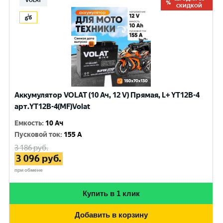
VOLAT
СКИДКОЙ
Аккумулятор VOLAT (10 Ач, 12 V) Прямая, L+ YT12B-4
арт.YT12B-4(MF)Volat
Емкость
:
10 Ач
Пусковой ток
:
155 A
3 186
руб.
3 096
руб.
при обмене
Купить в 1 клик
Добавить в корзину