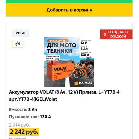
Добавить в корзину
СЕГОДНЯ СО
VOLAT
СКИДКОЙ
Аккумулятор VOLAT (8 Ач, 12 V) Прямая, L+ YT7B-4
арт.YT7B-4(iGEL)Volat
Емкость
:
8 Ач
Пусковой ток
:
130 A
2 314
руб.
2 242
руб.
при обмене