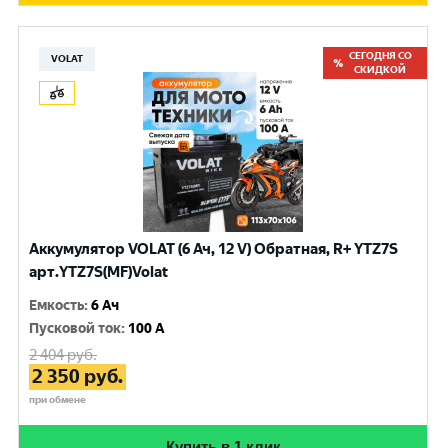
СЕГОДНЯ СО
VOLAT
СКИДКОЙ
Аккумулятор VOLAT (6 Ач, 12 V) Обратная, R+ YTZ7S
арт.YTZ7S(MF)Volat
Емкость
:
6 Ач
Пусковой ток
:
100 A
2 404
руб.
2 350
руб.
при обмене
Купить в 1 клик