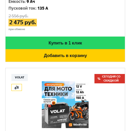
Емкость
:
9 Ач
Пусковой ток
:
135 A
2 556
руб.
2 475
руб.
при обмене
Купить в 1 клик
Добавить в корзину
СЕГОДНЯ СО
VOLAT
СКИДКОЙ