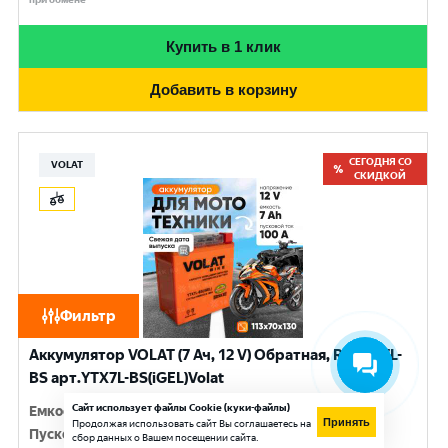
Купить в 1 клик
Добавить в корзину
СЕГОДНЯ СО
VOLAT
СКИДКОЙ
Фильтр
Аккумулятор VOLAT (7 Ач, 12 V) Обратная, R+ YTX7L-
BS арт.YTX7L-BS(iGEL)Volat
Сайт использует файлы Cookie (куки-файлы)
Емкость
:
7 Ач
Принять
Продолжая использовать сайт Вы соглашаетесь на
Пусковой ток
:
100 A
сбор данных о Вашем посещении сайта.