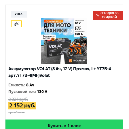
СЕГОДНЯ СО
VOLAT
СКИДКОЙ
Аккумулятор VOLAT (8 Ач, 12 V) Прямая, L+ YT7B-4
арт.YT7B-4(MF)Volat
Емкость
:
8 Ач
Пусковой ток
:
130 A
2 224
руб.
2 152
руб.
при обмене
Купить в 1 клик