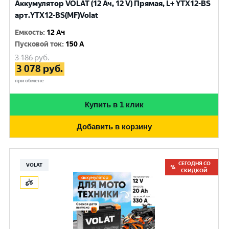
Аккумулятор VOLAT (12 Ач, 12 V) Прямая, L+ YTX12-BS
арт.YTX12-BS(MF)Volat
Емкость
:
12 Ач
Пусковой ток
:
150 A
3 186
руб.
3 078
руб.
при обмене
Купить в 1 клик
Добавить в корзину
СЕГОДНЯ СО
VOLAT
СКИДКОЙ