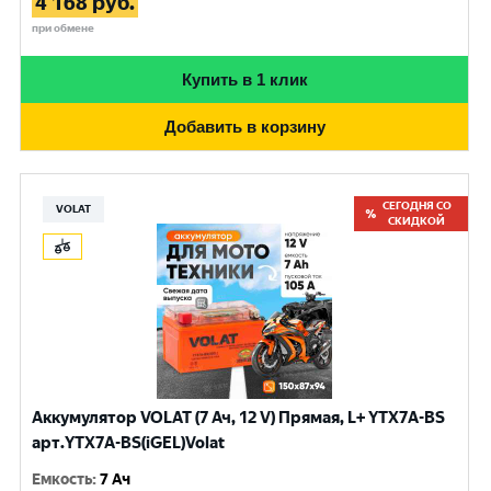
4 168
руб.
при обмене
Купить в 1 клик
Добавить в корзину
СЕГОДНЯ СО
VOLAT
СКИДКОЙ
Аккумулятор VOLAT (7 Ач, 12 V) Прямая, L+ YTX7A-BS
арт.YTX7A-BS(iGEL)Volat
Емкость
:
7 Ач