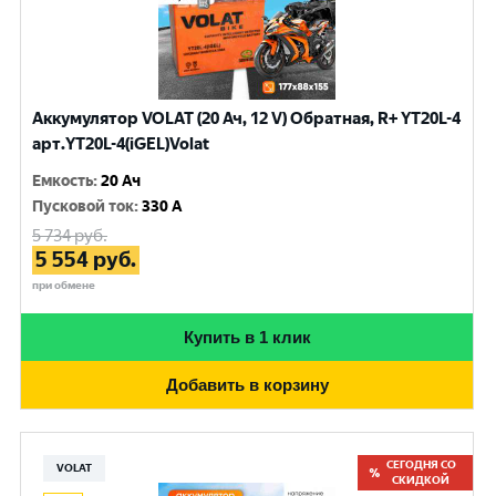
Аккумулятор VOLAT (20 Ач, 12 V) Обратная, R+ YT20L-4
арт.YT20L-4(iGEL)Volat
Емкость
:
20 Ач
Пусковой ток
:
330 A
5 734
руб.
5 554
руб.
при обмене
Купить в 1 клик
Добавить в корзину
СЕГОДНЯ СО
VOLAT
СКИДКОЙ