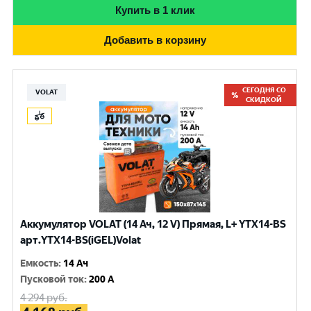
Купить в 1 клик
Добавить в корзину
СЕГОДНЯ СО
VOLAT
СКИДКОЙ
Аккумулятор VOLAT (14 Ач, 12 V) Прямая, L+ YTX14-BS
арт.YTX14-BS(iGEL)Volat
Емкость
:
14 Ач
Пусковой ток
:
200 A
4 294
руб.