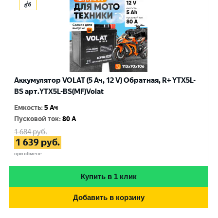
Аккумулятор VOLAT (5 Ач, 12 V) Обратная, R+ YTX5L-
BS арт.YTX5L-BS(MF)Volat
Емкость
:
5 Ач
Пусковой ток
:
80 A
1 684
руб.
1 639
руб.
при обмене
Купить в 1 клик
Добавить в корзину