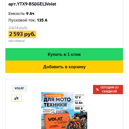
арт.YTX9-BS(iGEL)Volat
Емкость
:
9 Ач
Пусковой ток
:
135 A
2 674
руб.
2 593
руб.
при обмене
Купить в 1 клик
Добавить в корзину
СЕГОДНЯ СО
VOLAT
СКИДКОЙ