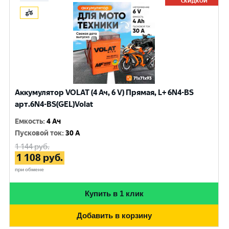
СКИДКОЙ
Аккумулятор VOLAT (4 Ач, 6 V) Прямая, L+ 6N4-BS
арт.6N4-BS(GEL)Volat
Емкость
:
4 Ач
Пусковой ток
:
30 A
1 144
руб.
1 108
руб.
при обмене
Купить в 1 клик
Добавить в корзину