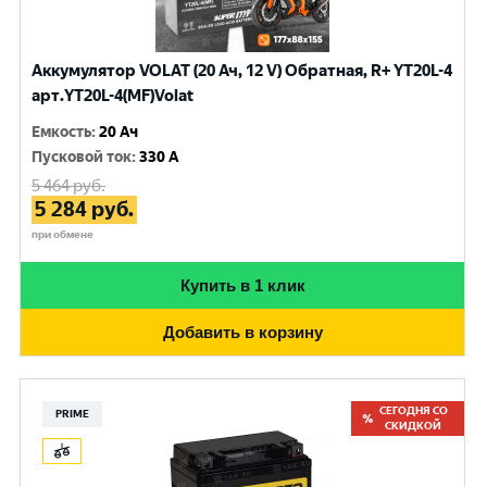
Аккумулятор VOLAT (20 Ач, 12 V) Обратная, R+ YT20L-4
арт.YT20L-4(MF)Volat
Емкость
:
20 Ач
Пусковой ток
:
330 A
5 464
руб.
5 284
руб.
при обмене
Купить в 1 клик
Добавить в корзину
СЕГОДНЯ СО
PRIME
СКИДКОЙ