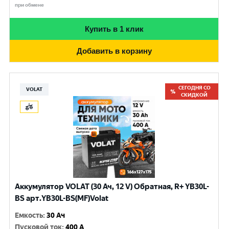
при обмене
Купить в 1 клик
Добавить в корзину
СЕГОДНЯ СО
VOLAT
СКИДКОЙ
Аккумулятор VOLAT (30 Ач, 12 V) Обратная, R+ YB30L-
BS арт.YB30L-BS(MF)Volat
Емкость
:
30 Ач
Пусковой ток
:
400 A