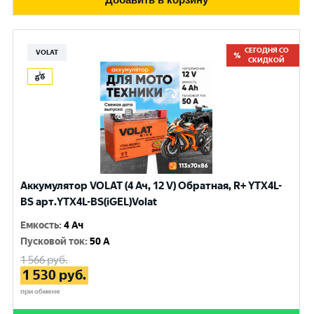
СЕГОДНЯ СО
VOLAT
СКИДКОЙ
Аккумулятор VOLAT (4 Ач, 12 V) Обратная, R+ YTX4L-
BS арт.YTX4L-BS(iGEL)Volat
Емкость
:
4 Ач
Пусковой ток
:
50 A
1 566
руб.
1 530
руб.
при обмене