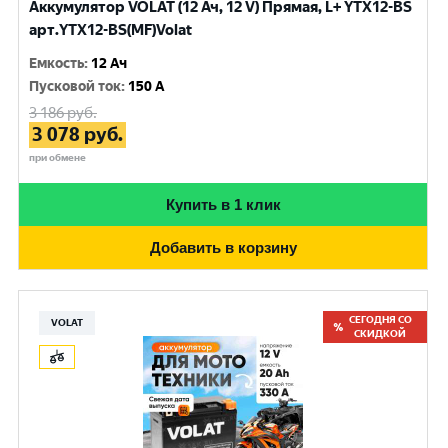
Аккумулятор VOLAT (12 Ач, 12 V) Прямая, L+ YTX12-BS
арт.YTX12-BS(MF)Volat
Емкость
:
12 Ач
Пусковой ток
:
150 A
3 186
руб.
3 078
руб.
при обмене
Купить в 1 клик
Добавить в корзину
СЕГОДНЯ СО
VOLAT
СКИДКОЙ