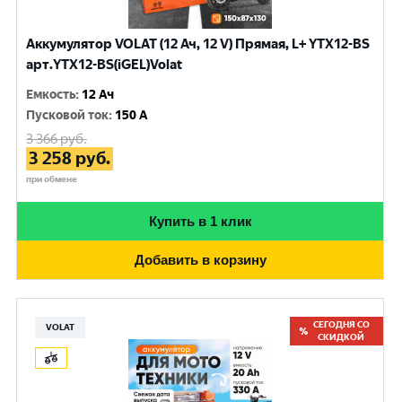
Аккумулятор VOLAT (12 Ач, 12 V) Прямая, L+ YTX12-BS
арт.YTX12-BS(iGEL)Volat
Емкость
:
12 Ач
Пусковой ток
:
150 A
3 366
руб.
3 258
руб.
при обмене
Купить в 1 клик
Добавить в корзину
СЕГОДНЯ СО
VOLAT
СКИДКОЙ