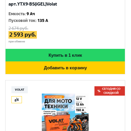
арт.YTX9-BS(iGEL)Volat
Емкость
:
9 Ач
Пусковой ток
:
135 A
2 674
руб.
2 593
руб.
при обмене
Купить в 1 клик
Добавить в корзину
СЕГОДНЯ СО
VOLAT
СКИДКОЙ