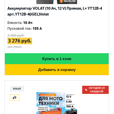
Аккумулятор VOLAT (10 Ач, 12 V) Прямая, L+ YT12B-4
арт.YT12B-4(iGEL)Volat
Емкость
:
10 Ач
Пусковой ток
:
155 A
3 366
руб.
3 276
руб.
при обмене
Купить в 1 клик
Добавить в корзину
СЕГОДНЯ СО
VOLAT
СКИДКОЙ