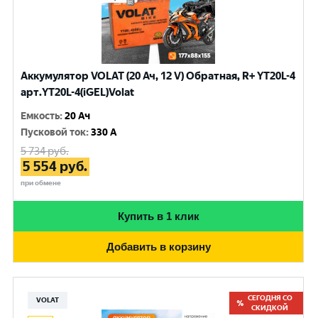
Аккумулятор VOLAT (20 Ач, 12 V) Обратная, R+ YT20L-4
арт.YT20L-4(iGEL)Volat
Емкость
:
20 Ач
Пусковой ток
:
330 A
5 734
руб.
5 554
руб.
при обмене
Купить в 1 клик
Добавить в корзину
СЕГОДНЯ СО
VOLAT
СКИДКОЙ