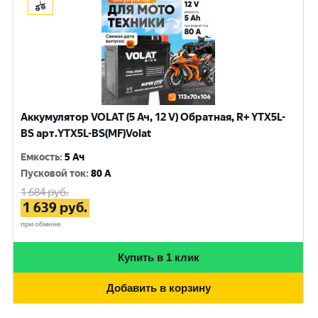
Аккумулятор VOLAT (5 Ач, 12 V) Обратная, R+ YTX5L-
BS арт.YTX5L-BS(MF)Volat
Емкость
:
5 Ач
Пусковой ток
:
80 A
1 684
руб.
1 639
руб.
при обмене
Купить в 1 клик
Добавить в корзину