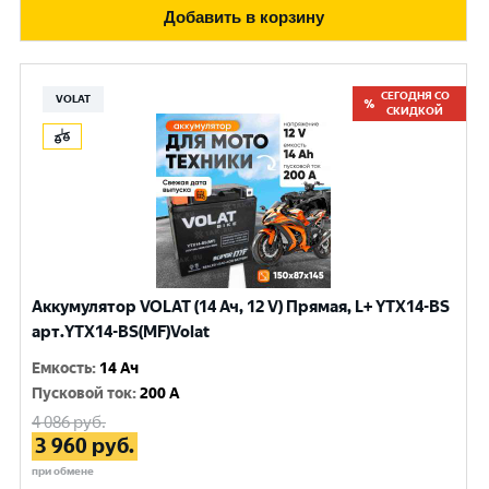
Добавить в корзину
СЕГОДНЯ СО
VOLAT
СКИДКОЙ
Аккумулятор VOLAT (14 Ач, 12 V) Прямая, L+ YTX14-BS
арт.YTX14-BS(MF)Volat
Емкость
:
14 Ач
Пусковой ток
:
200 A
4 086
руб.
3 960
руб.
при обмене