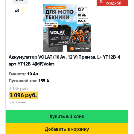
VOLAT
СКИДКОЙ
Аккумулятор VOLAT (10 Ач, 12 V) Прямая, L+ YT12B-4
арт.YT12B-4(MF)Volat
Емкость
:
10 Ач
Пусковой ток
:
155 A
3 186
руб.
3 096
руб.
при обмене
Купить в 1 клик
Добавить в корзину