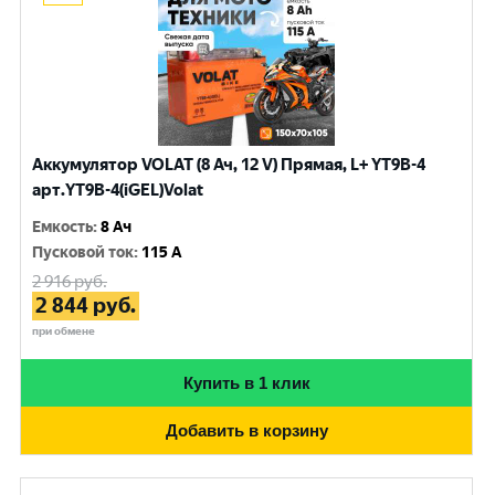
Аккумулятор VOLAT (8 Ач, 12 V) Прямая, L+ YT9B-4
арт.YT9B-4(iGEL)Volat
Емкость
:
8 Ач
Пусковой ток
:
115 A
2 916
руб.
2 844
руб.
при обмене
Купить в 1 клик
Добавить в корзину