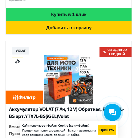
Купить в 1 клик
Добавить в корзину
СЕГОДНЯ СО
VOLAT
СКИДКОЙ
Фильтр
Аккумулятор VOLAT (7 Ач, 12 V) Обратная, R+ YTX7L-
BS арт.YTX7L-BS(iGEL)Volat
Сайт использует файлы Cookie (куки-файлы)
Емкость
:
7 Ач
Принять
Продолжая использовать сайт Вы соглашаетесь на
Пусковой ток
:
100 A
сбор данных о Вашем посещении сайта.