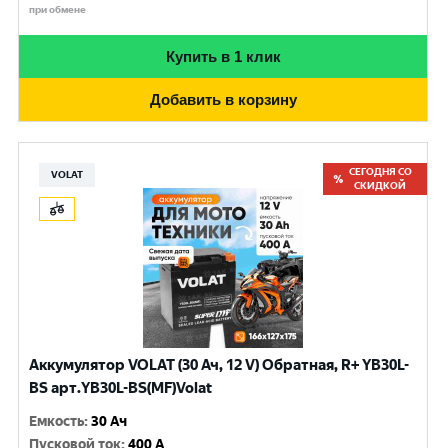
при обмене
Купить в 1 клик
Добавить в корзину
СЕГОДНЯ СО
VOLAT
СКИДКОЙ
Аккумулятор VOLAT (30 Ач, 12 V) Обратная, R+ YB30L-
BS арт.YB30L-BS(MF)Volat
Емкость
:
30 Ач
Пусковой ток
:
400 A