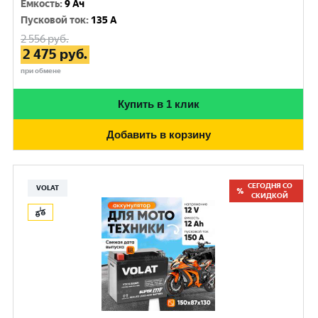
Емкость
:
9 Ач
Пусковой ток
:
135 A
2 556
руб.
2 475
руб.
при обмене
Купить в 1 клик
Добавить в корзину
СЕГОДНЯ СО
VOLAT
СКИДКОЙ