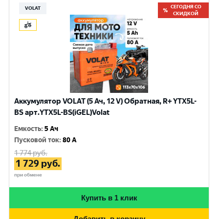
СЕГОДНЯ СО
VOLAT
СКИДКОЙ
Аккумулятор VOLAT (5 Ач, 12 V) Обратная, R+ YTX5L-
BS арт.YTX5L-BS(iGEL)Volat
Емкость
:
5 Ач
Пусковой ток
:
80 A
1 774
руб.
1 729
руб.
при обмене
Купить в 1 клик
Добавить в корзину