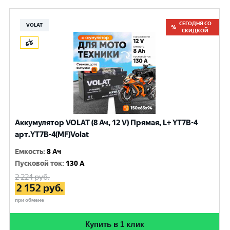
СЕГОДНЯ СО
VOLAT
СКИДКОЙ
Аккумулятор VOLAT (8 Ач, 12 V) Прямая, L+ YT7B-4
арт.YT7B-4(MF)Volat
Емкость
:
8 Ач
Пусковой ток
:
130 A
2 224
руб.
2 152
руб.
при обмене
Купить в 1 клик