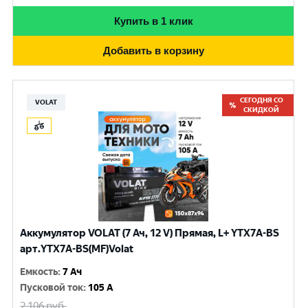
Купить в 1 клик
Добавить в корзину
СЕГОДНЯ СО
VOLAT
СКИДКОЙ
Аккумулятор VOLAT (7 Ач, 12 V) Прямая, L+ YTX7A-BS
арт.YTX7A-BS(MF)Volat
Емкость
:
7 Ач
Пусковой ток
:
105 A
2 106
руб.