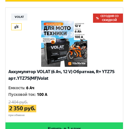
СЕГОДНЯ СО
VOLAT
СКИДКОЙ
Аккумулятор VOLAT (6 Ач, 12 V) Обратная, R+ YTZ7S
арт.YTZ7S(MF)Volat
Емкость
:
6 Ач
Пусковой ток
:
100 A
2 404
руб.
2 350
руб.
при обмене
Купить в 1 клик