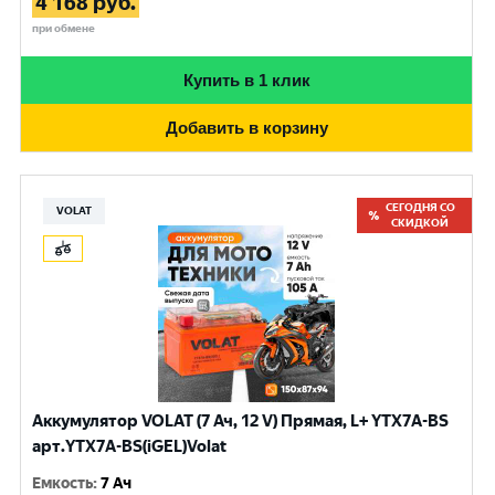
4 168
руб.
при обмене
Купить в 1 клик
Добавить в корзину
СЕГОДНЯ СО
VOLAT
СКИДКОЙ
Аккумулятор VOLAT (7 Ач, 12 V) Прямая, L+ YTX7A-BS
арт.YTX7A-BS(iGEL)Volat
Емкость
:
7 Ач