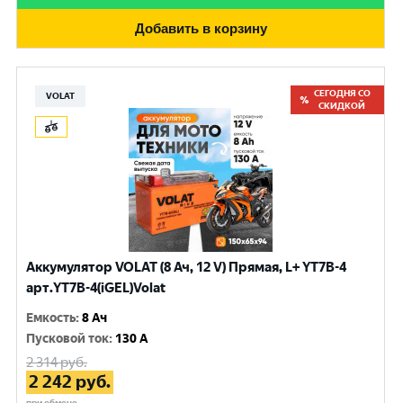
Добавить в корзину
СЕГОДНЯ СО
VOLAT
СКИДКОЙ
Аккумулятор VOLAT (8 Ач, 12 V) Прямая, L+ YT7B-4
арт.YT7B-4(iGEL)Volat
Емкость
:
8 Ач
Пусковой ток
:
130 A
2 314
руб.
2 242
руб.
при обмене