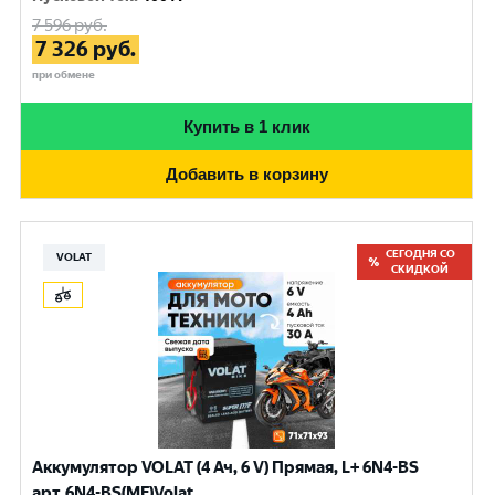
7 596
руб.
7 326
руб.
при обмене
Купить в 1 клик
Добавить в корзину
СЕГОДНЯ СО
VOLAT
СКИДКОЙ
Аккумулятор VOLAT (4 Ач, 6 V) Прямая, L+ 6N4-BS
арт.6N4-BS(MF)Volat