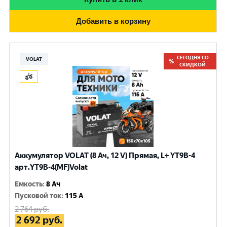
Добавить в корзину
СЕГОДНЯ СО
VOLAT
СКИДКОЙ
Аккумулятор VOLAT (8 Ач, 12 V) Прямая, L+ YT9B-4
арт.YT9B-4(MF)Volat
Емкость
:
8 Ач
Пусковой ток
:
115 A
2 764
руб.
2 692
руб.