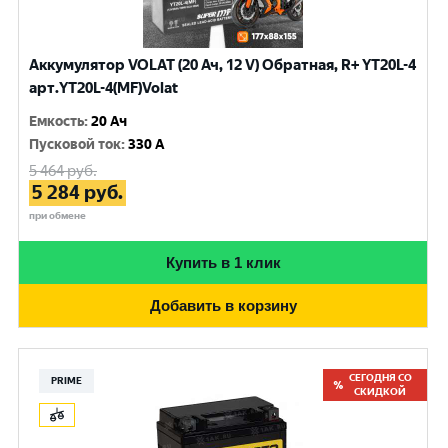
Аккумулятор VOLAT (20 Ач, 12 V) Обратная, R+ YT20L-4
арт.YT20L-4(MF)Volat
Емкость
:
20 Ач
Пусковой ток
:
330 A
5 464
руб.
5 284
руб.
при обмене
Купить в 1 клик
Добавить в корзину
СЕГОДНЯ СО
PRIME
СКИДКОЙ