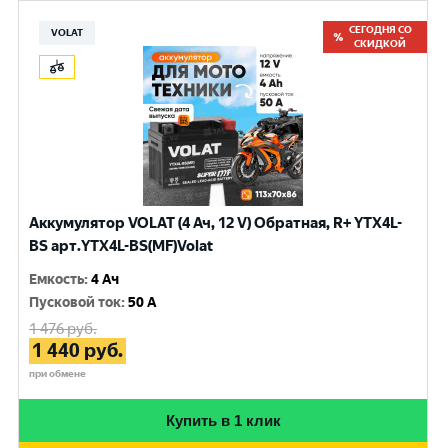
СЕГОДНЯ СО
VOLAT
СКИДКОЙ
Аккумулятор VOLAT (4 Ач, 12 V) Обратная, R+ YTX4L-
BS арт.YTX4L-BS(MF)Volat
Емкость
:
4 Ач
Пусковой ток
:
50 A
1 476
руб.
1 440
руб.
при обмене
Купить в 1 клик