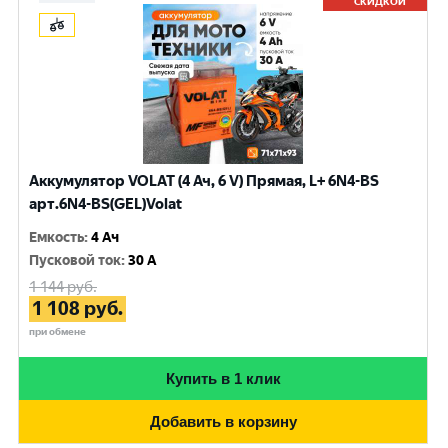
СКИДКОЙ
Аккумулятор VOLAT (4 Ач, 6 V) Прямая, L+ 6N4-BS
арт.6N4-BS(GEL)Volat
Емкость
:
4 Ач
Пусковой ток
:
30 A
1 144
руб.
1 108
руб.
при обмене
Купить в 1 клик
Добавить в корзину