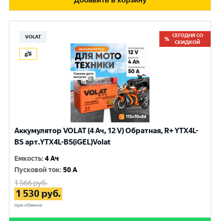
СЕГОДНЯ СО
VOLAT
СКИДКОЙ
Аккумулятор VOLAT (4 Ач, 12 V) Обратная, R+ YTX4L-
BS арт.YTX4L-BS(iGEL)Volat
Емкость
:
4 Ач
Пусковой ток
:
50 A
1 566
руб.
1 530
руб.
при обмене