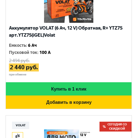
Аккумулятор VOLAT (6 Ач, 12 V) Обратная, R+ YTZ7S
арт.YTZ7S(iGEL)Volat
Емкость
:
6 Ач
Пусковой ток
:
100 A
2 494
руб.
2 440
руб.
при обмене
Купить в 1 клик
Добавить в корзину
СЕГОДНЯ СО
VOLAT
СКИДКОЙ