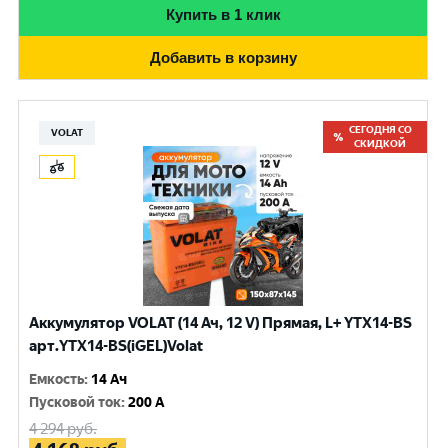
Купить в 1 клик
Добавить в корзину
СЕГОДНЯ СО
VOLAT
СКИДКОЙ
Аккумулятор VOLAT (14 Ач, 12 V) Прямая, L+ YTX14-BS
арт.YTX14-BS(iGEL)Volat
Емкость
:
14 Ач
Пусковой ток
:
200 A
4 294
руб.