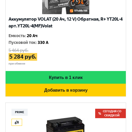
Аккумулятор VOLAT (20 Ач, 12 V) Обратная, R+ YT20L-4
арт.YT20L-4(MF)Volat
Емкость
:
20 Ач
Пусковой ток
:
330 A
5 464
руб.
5 284
руб.
при обмене
Купить в 1 клик
Добавить в корзину
СЕГОДНЯ СО
PRIME
СКИДКОЙ