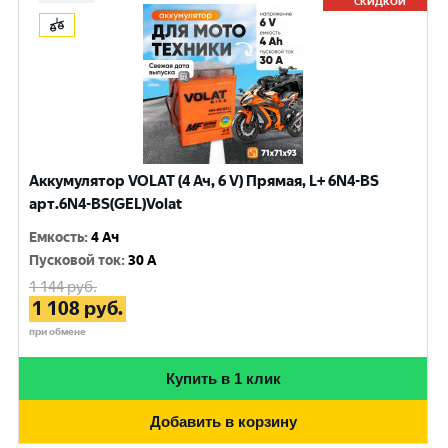
СКИДКОЙ
Аккумулятор VOLAT (4 Ач, 6 V) Прямая, L+ 6N4-BS
арт.6N4-BS(GEL)Volat
Емкость
:
4 Ач
Пусковой ток
:
30 A
1 144
руб.
1 108
руб.
при обмене
Купить в 1 клик
Добавить в корзину