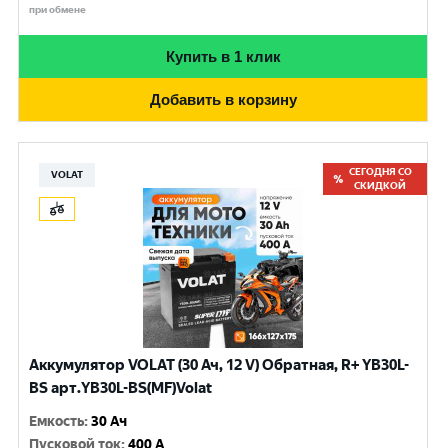
при обмене
Купить в 1 клик
Добавить в корзину
СЕГОДНЯ СО
VOLAT
СКИДКОЙ
Аккумулятор VOLAT (30 Ач, 12 V) Обратная, R+ YB30L-
BS арт.YB30L-BS(MF)Volat
Емкость
:
30 Ач
Пусковой ток
:
400 A