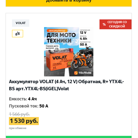
СЕГОДНЯ СО
VOLAT
СКИДКОЙ
Аккумулятор VOLAT (4 Ач, 12 V) Обратная, R+ YTX4L-
BS арт.YTX4L-BS(iGEL)Volat
Емкость
:
4 Ач
Пусковой ток
:
50 A
1 566
руб.
1 530
руб.
при обмене