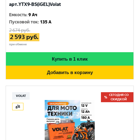
арт.YTX9-BS(iGEL)Volat
Емкость
:
9 Ач
Пусковой ток
:
135 A
2 674
руб.
2 593
руб.
при обмене
Купить в 1 клик
Добавить в корзину
СЕГОДНЯ СО
VOLAT
СКИДКОЙ