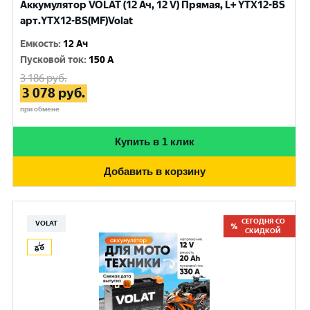
Аккумулятор VOLAT (12 Ач, 12 V) Прямая, L+ YTX12-BS
арт.YTX12-BS(MF)Volat
Емкость
:
12 Ач
Пусковой ток
:
150 A
3 186
руб.
3 078
руб.
при обмене
Купить в 1 клик
Добавить в корзину
СЕГОДНЯ СО
VOLAT
СКИДКОЙ