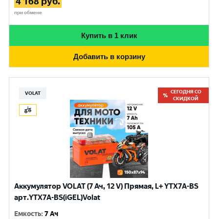
4 168
руб.
при обмене
Купить в 1 клик
Добавить в корзину
СЕГОДНЯ СО
VOLAT
СКИДКОЙ
Аккумулятор VOLAT (7 Ач, 12 V) Прямая, L+ YTX7A-BS
арт.YTX7A-BS(iGEL)Volat
Емкость
:
7 Ач