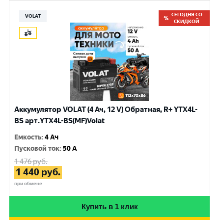
СЕГОДНЯ СО
VOLAT
СКИДКОЙ
Аккумулятор VOLAT (4 Ач, 12 V) Обратная, R+ YTX4L-
BS арт.YTX4L-BS(MF)Volat
Емкость
:
4 Ач
Пусковой ток
:
50 A
1 476
руб.
1 440
руб.
при обмене
Купить в 1 клик