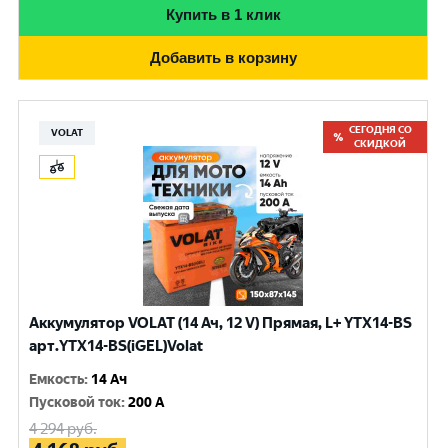
Купить в 1 клик
Добавить в корзину
СЕГОДНЯ СО
VOLAT
СКИДКОЙ
Аккумулятор VOLAT (14 Ач, 12 V) Прямая, L+ YTX14-BS
арт.YTX14-BS(iGEL)Volat
Емкость
:
14 Ач
Пусковой ток
:
200 A
4 294
руб.