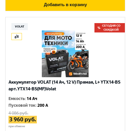
Добавить в корзину
СЕГОДНЯ СО
VOLAT
СКИДКОЙ
Аккумулятор VOLAT (14 Ач, 12 V) Прямая, L+ YTX14-BS
арт.YTX14-BS(MF)Volat
Емкость
:
14 Ач
Пусковой ток
:
200 A
4 086
руб.
3 960
руб.
при обмене