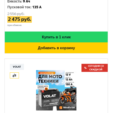
Емкость
:
9 Ач
Пусковой ток
:
135 A
2 556
руб.
2 475
руб.
при обмене
Купить в 1 клик
Добавить в корзину
СЕГОДНЯ СО
VOLAT
СКИДКОЙ