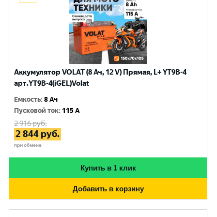
Аккумулятор VOLAT (8 Ач, 12 V) Прямая, L+ YT9B-4
арт.YT9B-4(iGEL)Volat
Емкость
:
8 Ач
Пусковой ток
:
115 A
2 916
руб.
2 844
руб.
при обмене
Купить в 1 клик
Добавить в корзину