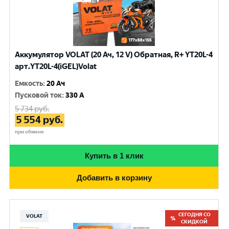
Аккумулятор VOLAT (20 Ач, 12 V) Обратная, R+ YT20L-4
арт.YT20L-4(iGEL)Volat
Емкость
:
20 Ач
Пусковой ток
:
330 A
5 734
руб.
5 554
руб.
при обмене
Купить в 1 клик
Добавить в корзину
СЕГОДНЯ СО
VOLAT
СКИДКОЙ