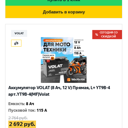
Добавить в корзину
СЕГОДНЯ СО
VOLAT
СКИДКОЙ
Аккумулятор VOLAT (8 Ач, 12 V) Прямая, L+ YT9B-4
арт.YT9B-4(MF)Volat
Емкость
:
8 Ач
Пусковой ток
:
115 A
2 764
руб.
2 692
руб.