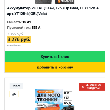
Аккумулятор VOLAT (10 Ач, 12 V) Прямая, L+ YT12B-4
арт.YT12B-4(iGEL)Volat
Емкость
:
10 Ач
Пусковой ток
:
155 A
3 366
руб.
3 276
руб.
при обмене
Купить в 1 клик
Добавить в корзину
СЕГОДНЯ СО
VOLAT
СКИДКОЙ