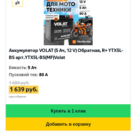
Аккумулятор VOLAT (5 Ач, 12 V) Обратная, R+ YTX5L-
BS арт.YTX5L-BS(MF)Volat
Емкость
:
5 Ач
Пусковой ток
:
80 A
1 684
руб.
1 639
руб.
при обмене
Купить в 1 клик
Добавить в корзину