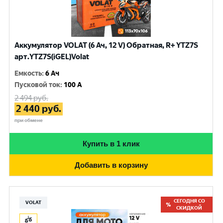
Аккумулятор VOLAT (6 Ач, 12 V) Обратная, R+ YTZ7S
арт.YTZ7S(iGEL)Volat
Емкость
:
6 Ач
Пусковой ток
:
100 A
2 494
руб.
2 440
руб.
при обмене
Купить в 1 клик
Добавить в корзину
СЕГОДНЯ СО
VOLAT
СКИДКОЙ