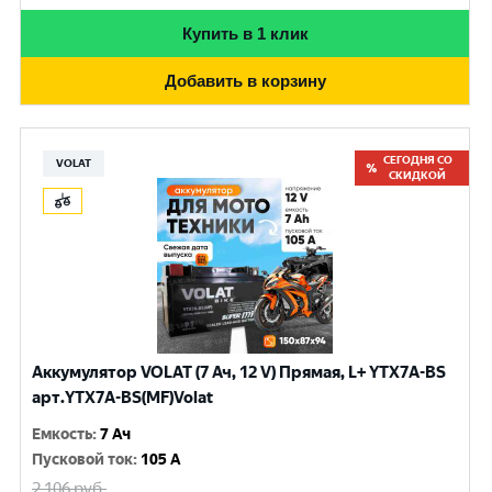
Купить в 1 клик
Добавить в корзину
СЕГОДНЯ СО
VOLAT
СКИДКОЙ
Аккумулятор VOLAT (7 Ач, 12 V) Прямая, L+ YTX7A-BS
арт.YTX7A-BS(MF)Volat
Емкость
:
7 Ач
Пусковой ток
:
105 A
2 106
руб.