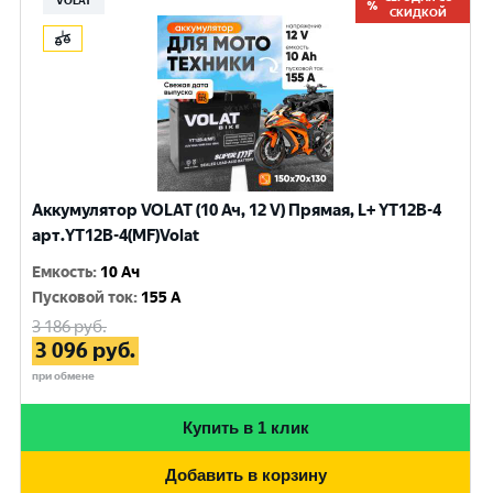
VOLAT
СКИДКОЙ
Аккумулятор VOLAT (10 Ач, 12 V) Прямая, L+ YT12B-4
арт.YT12B-4(MF)Volat
Емкость
:
10 Ач
Пусковой ток
:
155 A
3 186
руб.
3 096
руб.
при обмене
Купить в 1 клик
Добавить в корзину