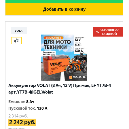
Добавить в корзину
СЕГОДНЯ СО
VOLAT
СКИДКОЙ
Аккумулятор VOLAT (8 Ач, 12 V) Прямая, L+ YT7B-4
арт.YT7B-4(iGEL)Volat
Емкость
:
8 Ач
Пусковой ток
:
130 A
2 314
руб.
2 242
руб.
при обмене