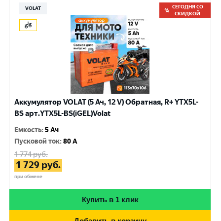
СЕГОДНЯ СО
VOLAT
СКИДКОЙ
Аккумулятор VOLAT (5 Ач, 12 V) Обратная, R+ YTX5L-
BS арт.YTX5L-BS(iGEL)Volat
Емкость
:
5 Ач
Пусковой ток
:
80 A
1 774
руб.
1 729
руб.
при обмене
Купить в 1 клик
Добавить в корзину