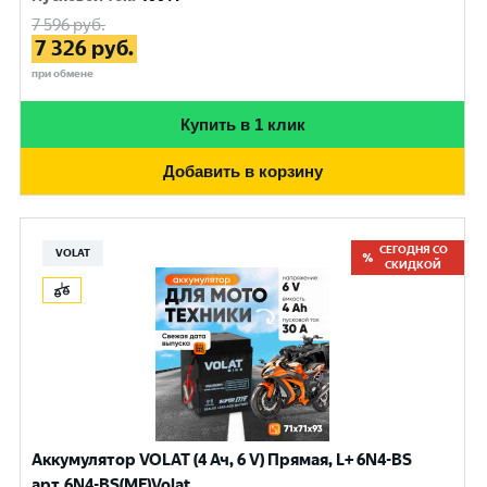
7 596
руб.
7 326
руб.
при обмене
Купить в 1 клик
Добавить в корзину
СЕГОДНЯ СО
VOLAT
СКИДКОЙ
Аккумулятор VOLAT (4 Ач, 6 V) Прямая, L+ 6N4-BS
арт.6N4-BS(MF)Volat