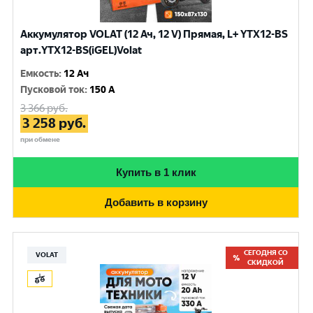
Аккумулятор VOLAT (12 Ач, 12 V) Прямая, L+ YTX12-BS
арт.YTX12-BS(iGEL)Volat
Емкость
:
12 Ач
Пусковой ток
:
150 A
3 366
руб.
3 258
руб.
при обмене
Купить в 1 клик
Добавить в корзину
СЕГОДНЯ СО
VOLAT
СКИДКОЙ