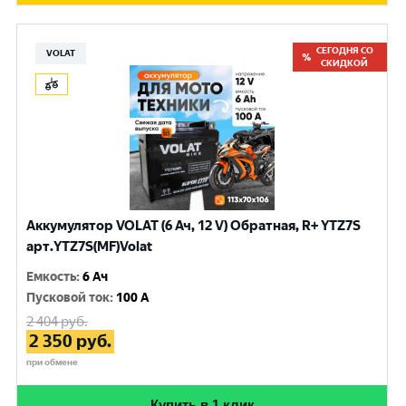
СЕГОДНЯ СО
VOLAT
СКИДКОЙ
Аккумулятор VOLAT (6 Ач, 12 V) Обратная, R+ YTZ7S
арт.YTZ7S(MF)Volat
Емкость
:
6 Ач
Пусковой ток
:
100 A
2 404
руб.
2 350
руб.
при обмене
Купить в 1 клик