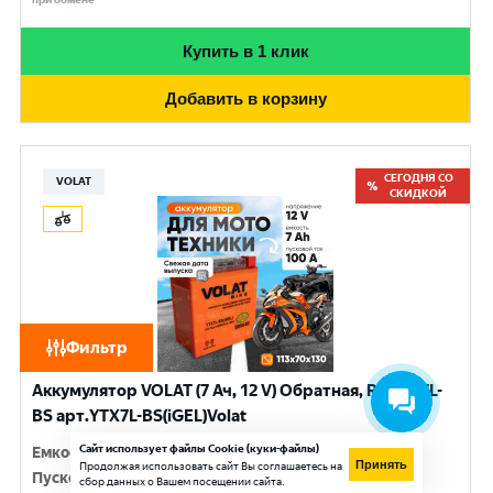
Купить в 1 клик
Добавить в корзину
СЕГОДНЯ СО
VOLAT
СКИДКОЙ
Фильтр
Аккумулятор VOLAT (7 Ач, 12 V) Обратная, R+ YTX7L-
BS арт.YTX7L-BS(iGEL)Volat
Сайт использует файлы Cookie (куки-файлы)
Емкость
:
7 Ач
Принять
Продолжая использовать сайт Вы соглашаетесь на
Пусковой ток
:
100 A
сбор данных о Вашем посещении сайта.