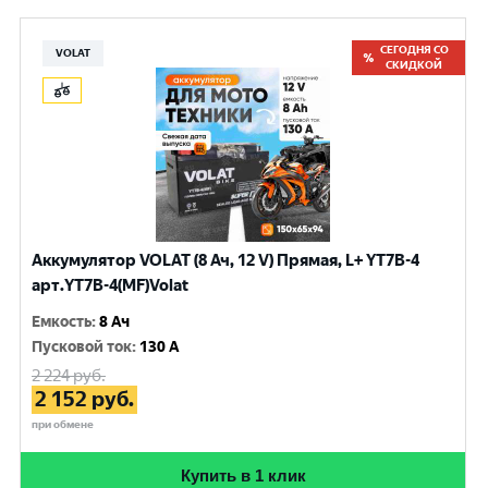
СЕГОДНЯ СО
VOLAT
СКИДКОЙ
Аккумулятор VOLAT (8 Ач, 12 V) Прямая, L+ YT7B-4
арт.YT7B-4(MF)Volat
Емкость
:
8 Ач
Пусковой ток
:
130 A
2 224
руб.
2 152
руб.
при обмене
Купить в 1 клик