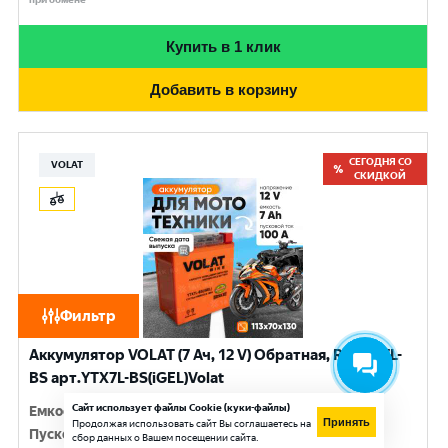
Купить в 1 клик
Добавить в корзину
СЕГОДНЯ СО
VOLAT
СКИДКОЙ
Фильтр
Аккумулятор VOLAT (7 Ач, 12 V) Обратная, R+ YTX7L-
BS арт.YTX7L-BS(iGEL)Volat
Сайт использует файлы Cookie (куки-файлы)
Емкость
:
7 Ач
Принять
Продолжая использовать сайт Вы соглашаетесь на
Пусковой ток
:
100 A
сбор данных о Вашем посещении сайта.