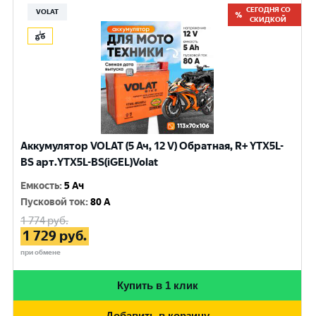
СЕГОДНЯ СО
VOLAT
СКИДКОЙ
Аккумулятор VOLAT (5 Ач, 12 V) Обратная, R+ YTX5L-
BS арт.YTX5L-BS(iGEL)Volat
Емкость
:
5 Ач
Пусковой ток
:
80 A
1 774
руб.
1 729
руб.
при обмене
Купить в 1 клик
Добавить в корзину