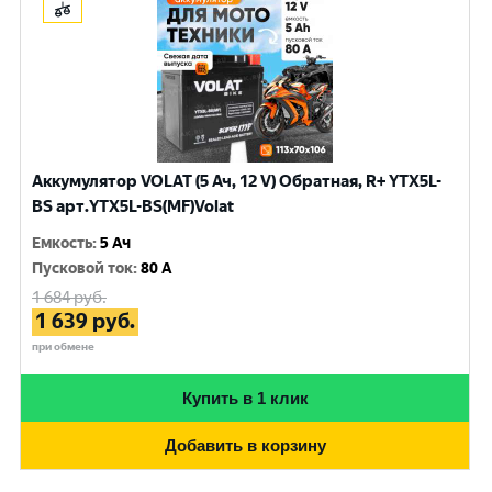
Аккумулятор VOLAT (5 Ач, 12 V) Обратная, R+ YTX5L-
BS арт.YTX5L-BS(MF)Volat
Емкость
:
5 Ач
Пусковой ток
:
80 A
1 684
руб.
1 639
руб.
при обмене
Купить в 1 клик
Добавить в корзину