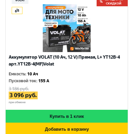
VOLAT
СКИДКОЙ
Аккумулятор VOLAT (10 Ач, 12 V) Прямая, L+ YT12B-4
арт.YT12B-4(MF)Volat
Емкость
:
10 Ач
Пусковой ток
:
155 A
3 186
руб.
3 096
руб.
при обмене
Купить в 1 клик
Добавить в корзину