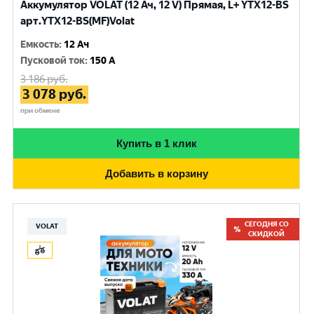
Аккумулятор VOLAT (12 Ач, 12 V) Прямая, L+ YTX12-BS
арт.YTX12-BS(MF)Volat
Емкость
:
12 Ач
Пусковой ток
:
150 A
3 186
руб.
3 078
руб.
при обмене
Купить в 1 клик
Добавить в корзину
СЕГОДНЯ СО
VOLAT
СКИДКОЙ