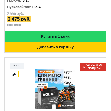
Емкость
:
9 Ач
Пусковой ток
:
135 A
2 556
руб.
2 475
руб.
при обмене
Купить в 1 клик
Добавить в корзину
СЕГОДНЯ СО
VOLAT
СКИДКОЙ