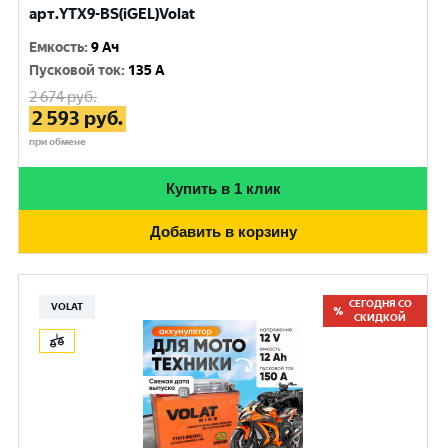
арт.YTX9-BS(iGEL)Volat
Емкость
:
9 Ач
Пусковой ток
:
135 A
2 674
руб.
2 593
руб.
при обмене
Купить в 1 клик
Добавить в корзину
СЕГОДНЯ СО
VOLAT
СКИДКОЙ