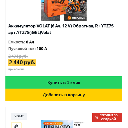
Аккумулятор VOLAT (6 Ач, 12 V) Обратная, R+ YTZ7S
арт.YTZ7S(iGEL)Volat
Емкость
:
6 Ач
Пусковой ток
:
100 A
2 494
руб.
2 440
руб.
при обмене
Купить в 1 клик
Добавить в корзину
СЕГОДНЯ СО
VOLAT
СКИДКОЙ