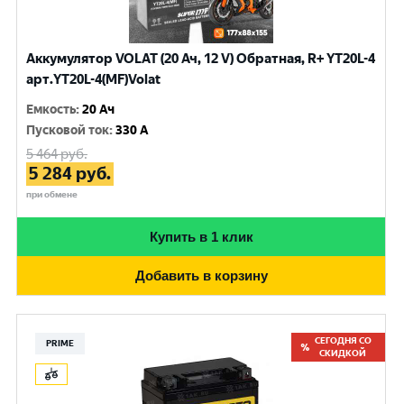
Аккумулятор VOLAT (20 Ач, 12 V) Обратная, R+ YT20L-4
арт.YT20L-4(MF)Volat
Емкость
:
20 Ач
Пусковой ток
:
330 A
5 464
руб.
5 284
руб.
при обмене
Купить в 1 клик
Добавить в корзину
СЕГОДНЯ СО
PRIME
СКИДКОЙ