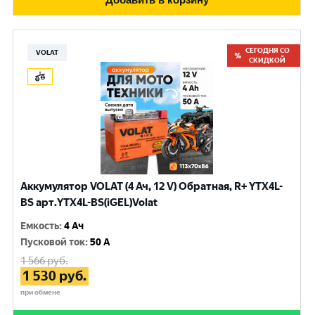
СЕГОДНЯ СО
VOLAT
СКИДКОЙ
Аккумулятор VOLAT (4 Ач, 12 V) Обратная, R+ YTX4L-
BS арт.YTX4L-BS(iGEL)Volat
Емкость
:
4 Ач
Пусковой ток
:
50 A
1 566
руб.
1 530
руб.
при обмене