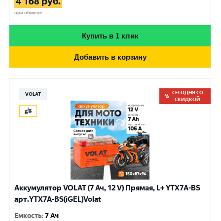
4 168
руб.
при обмене
Купить в 1 клик
Добавить в корзину
СЕГОДНЯ СО
VOLAT
СКИДКОЙ
Аккумулятор VOLAT (7 Ач, 12 V) Прямая, L+ YTX7A-BS
арт.YTX7A-BS(iGEL)Volat
Емкость
:
7 Ач