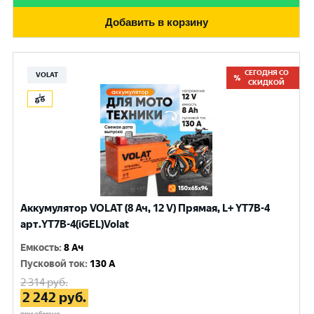
Добавить в корзину
СЕГОДНЯ СО
VOLAT
СКИДКОЙ
Аккумулятор VOLAT (8 Ач, 12 V) Прямая, L+ YT7B-4
арт.YT7B-4(iGEL)Volat
Емкость
:
8 Ач
Пусковой ток
:
130 A
2 314
руб.
2 242
руб.
при обмене