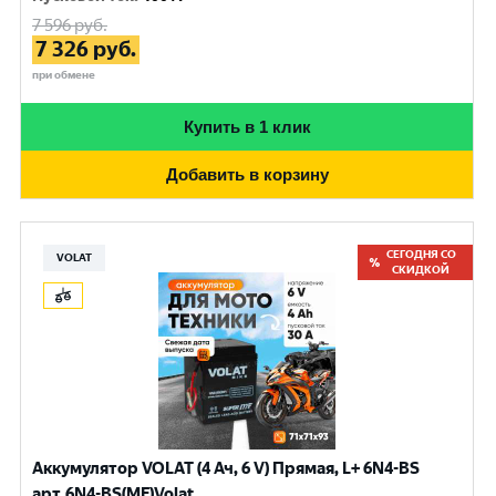
7 596
руб.
7 326
руб.
при обмене
Купить в 1 клик
Добавить в корзину
СЕГОДНЯ СО
VOLAT
СКИДКОЙ
Аккумулятор VOLAT (4 Ач, 6 V) Прямая, L+ 6N4-BS
арт.6N4-BS(MF)Volat