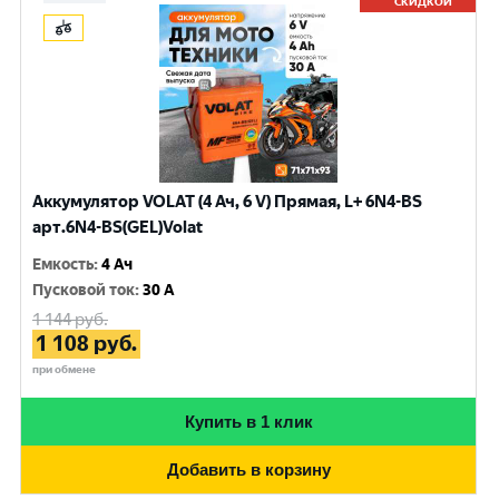
СКИДКОЙ
Аккумулятор VOLAT (4 Ач, 6 V) Прямая, L+ 6N4-BS
арт.6N4-BS(GEL)Volat
Емкость
:
4 Ач
Пусковой ток
:
30 A
1 144
руб.
1 108
руб.
при обмене
Купить в 1 клик
Добавить в корзину