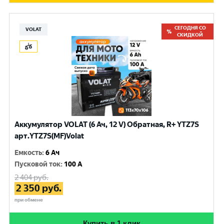
СЕГОДНЯ СО
VOLAT
СКИДКОЙ
Аккумулятор VOLAT (6 Ач, 12 V) Обратная, R+ YTZ7S
арт.YTZ7S(MF)Volat
Емкость
:
6 Ач
Пусковой ток
:
100 A
2 404
руб.
2 350
руб.
при обмене
Купить в 1 клик