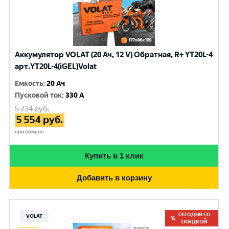
Аккумулятор VOLAT (20 Ач, 12 V) Обратная, R+ YT20L-4
арт.YT20L-4(iGEL)Volat
Емкость
:
20 Ач
Пусковой ток
:
330 A
5 734
руб.
5 554
руб.
при обмене
Купить в 1 клик
Добавить в корзину
СЕГОДНЯ СО
VOLAT
СКИДКОЙ