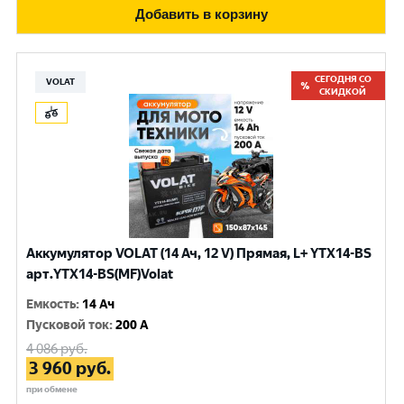
Добавить в корзину
СЕГОДНЯ СО
VOLAT
СКИДКОЙ
Аккумулятор VOLAT (14 Ач, 12 V) Прямая, L+ YTX14-BS
арт.YTX14-BS(MF)Volat
Емкость
:
14 Ач
Пусковой ток
:
200 A
4 086
руб.
3 960
руб.
при обмене