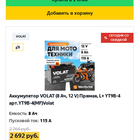
Добавить в корзину
СЕГОДНЯ СО
VOLAT
СКИДКОЙ
Аккумулятор VOLAT (8 Ач, 12 V) Прямая, L+ YT9B-4
арт.YT9B-4(MF)Volat
Емкость
:
8 Ач
Пусковой ток
:
115 A
2 764
руб.
2 692
руб.