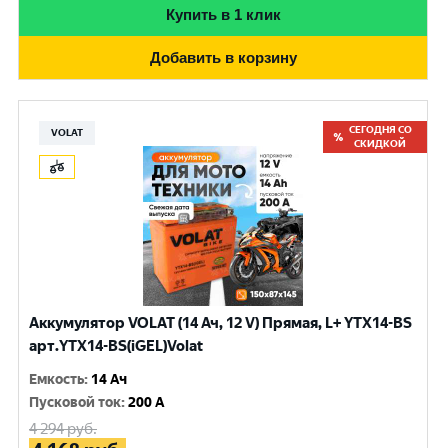
Купить в 1 клик
Добавить в корзину
СЕГОДНЯ СО
VOLAT
СКИДКОЙ
Аккумулятор VOLAT (14 Ач, 12 V) Прямая, L+ YTX14-BS
арт.YTX14-BS(iGEL)Volat
Емкость
:
14 Ач
Пусковой ток
:
200 A
4 294
руб.