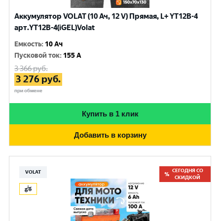
Аккумулятор VOLAT (10 Ач, 12 V) Прямая, L+ YT12B-4
арт.YT12B-4(iGEL)Volat
Емкость
:
10 Ач
Пусковой ток
:
155 A
3 366
руб.
3 276
руб.
при обмене
Купить в 1 клик
Добавить в корзину
СЕГОДНЯ СО
VOLAT
СКИДКОЙ