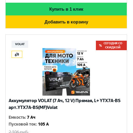
Купить в 1 клик
Добавить в корзину
СЕГОДНЯ СО
VOLAT
СКИДКОЙ
Аккумулятор VOLAT (7 Ач, 12 V) Прямая, L+ YTX7A-BS
арт.YTX7A-BS(MF)Volat
Емкость
:
7 Ач
Пусковой ток
:
105 A
2 106
руб.