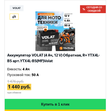
СЕГОДНЯ СО
VOLAT
СКИДКОЙ
Аккумулятор VOLAT (4 Ач, 12 V) Обратная, R+ YTX4L-
BS арт.YTX4L-BS(MF)Volat
Емкость
:
4 Ач
Пусковой ток
:
50 A
1 476
руб.
1 440
руб.
при обмене
Купить в 1 клик