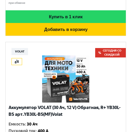
при обмене
Купить в 1 клик
Добавить в корзину
СЕГОДНЯ СО
VOLAT
СКИДКОЙ
Аккумулятор VOLAT (30 Ач, 12 V) Обратная, R+ YB30L-
BS арт.YB30L-BS(MF)Volat
Емкость
:
30 Ач
Пусковой ток
:
400 A