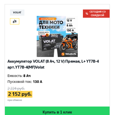
СЕГОДНЯ СО
VOLAT
СКИДКОЙ
Аккумулятор VOLAT (8 Ач, 12 V) Прямая, L+ YT7B-4
арт.YT7B-4(MF)Volat
Емкость
:
8 Ач
Пусковой ток
:
130 A
2 224
руб.
2 152
руб.
при обмене
Купить в 1 клик