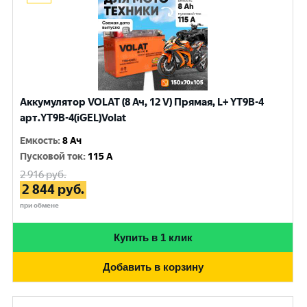
Аккумулятор VOLAT (8 Ач, 12 V) Прямая, L+ YT9B-4
арт.YT9B-4(iGEL)Volat
Емкость
:
8 Ач
Пусковой ток
:
115 A
2 916
руб.
2 844
руб.
при обмене
Купить в 1 клик
Добавить в корзину