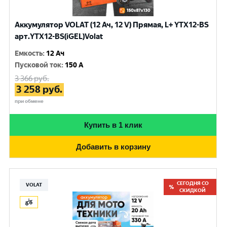
Аккумулятор VOLAT (12 Ач, 12 V) Прямая, L+ YTX12-BS
арт.YTX12-BS(iGEL)Volat
Емкость
:
12 Ач
Пусковой ток
:
150 A
3 366
руб.
3 258
руб.
при обмене
Купить в 1 клик
Добавить в корзину
СЕГОДНЯ СО
VOLAT
СКИДКОЙ