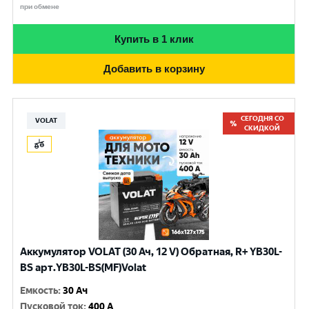
при обмене
Купить в 1 клик
Добавить в корзину
СЕГОДНЯ СО
VOLAT
СКИДКОЙ
Аккумулятор VOLAT (30 Ач, 12 V) Обратная, R+ YB30L-
BS арт.YB30L-BS(MF)Volat
Емкость
:
30 Ач
Пусковой ток
:
400 A