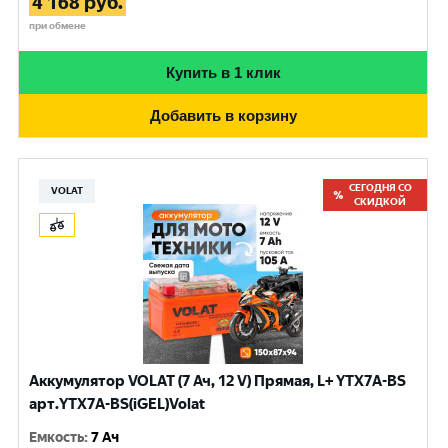
4 168
руб.
при обмене
Купить в 1 клик
Добавить в корзину
СЕГОДНЯ СО
VOLAT
СКИДКОЙ
Аккумулятор VOLAT (7 Ач, 12 V) Прямая, L+ YTX7A-BS
арт.YTX7A-BS(iGEL)Volat
Емкость
:
7 Ач