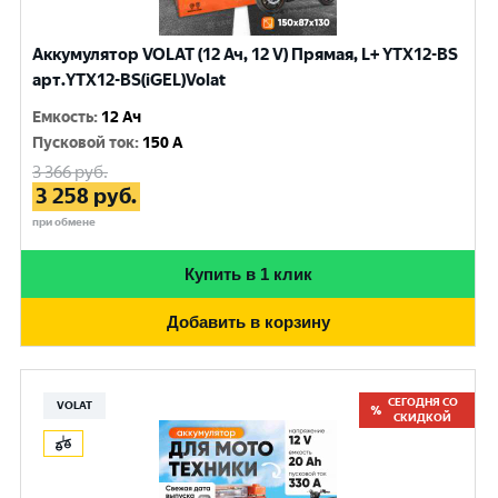
Аккумулятор VOLAT (12 Ач, 12 V) Прямая, L+ YTX12-BS
арт.YTX12-BS(iGEL)Volat
Емкость
:
12 Ач
Пусковой ток
:
150 A
3 366
руб.
3 258
руб.
при обмене
Купить в 1 клик
Добавить в корзину
СЕГОДНЯ СО
VOLAT
СКИДКОЙ