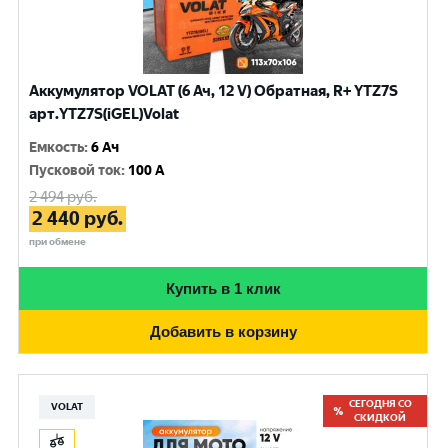
Аккумулятор VOLAT (6 Ач, 12 V) Обратная, R+ YTZ7S
арт.YTZ7S(iGEL)Volat
Емкость
:
6 Ач
Пусковой ток
:
100 A
2 494
руб.
2 440
руб.
при обмене
Купить в 1 клик
Добавить в корзину
СЕГОДНЯ СО
VOLAT
СКИДКОЙ