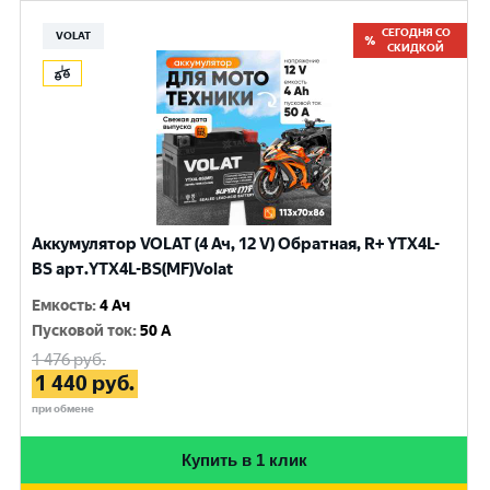
СЕГОДНЯ СО
VOLAT
СКИДКОЙ
Аккумулятор VOLAT (4 Ач, 12 V) Обратная, R+ YTX4L-
BS арт.YTX4L-BS(MF)Volat
Емкость
:
4 Ач
Пусковой ток
:
50 A
1 476
руб.
1 440
руб.
при обмене
Купить в 1 клик