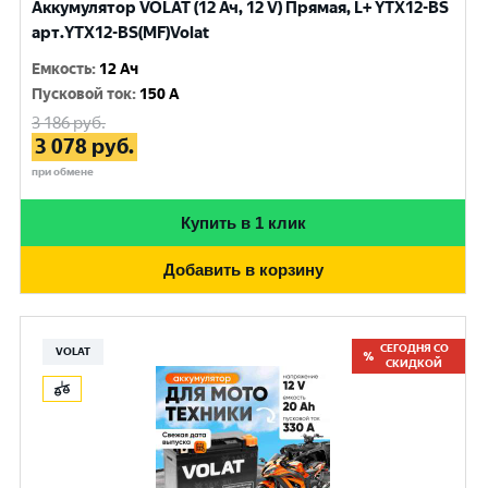
Аккумулятор VOLAT (12 Ач, 12 V) Прямая, L+ YTX12-BS
арт.YTX12-BS(MF)Volat
Емкость
:
12 Ач
Пусковой ток
:
150 A
3 186
руб.
3 078
руб.
при обмене
Купить в 1 клик
Добавить в корзину
СЕГОДНЯ СО
VOLAT
СКИДКОЙ