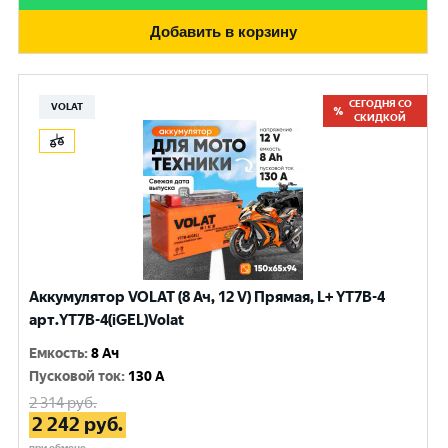
Добавить в корзину
СЕГОДНЯ СО
VOLAT
СКИДКОЙ
Аккумулятор VOLAT (8 Ач, 12 V) Прямая, L+ YT7B-4
арт.YT7B-4(iGEL)Volat
Емкость
:
8 Ач
Пусковой ток
:
130 A
2 314
руб.
2 242
руб.
при обмене