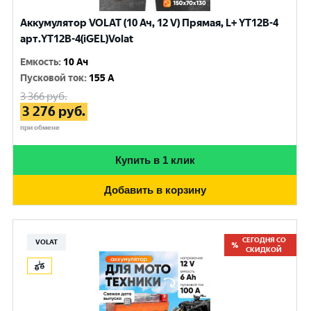
Аккумулятор VOLAT (10 Ач, 12 V) Прямая, L+ YT12B-4
арт.YT12B-4(iGEL)Volat
Емкость
:
10 Ач
Пусковой ток
:
155 A
3 366
руб.
3 276
руб.
при обмене
Купить в 1 клик
Добавить в корзину
СЕГОДНЯ СО
VOLAT
СКИДКОЙ