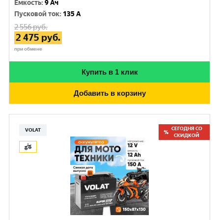
Емкость
:
9 Ач
Пусковой ток
:
135 A
2 556
руб.
2 475
руб.
при обмене
Купить в 1 клик
Добавить в корзину
СЕГОДНЯ СО
VOLAT
СКИДКОЙ