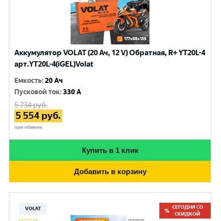
Аккумулятор VOLAT (20 Ач, 12 V) Обратная, R+ YT20L-4
арт.YT20L-4(iGEL)Volat
Емкость
:
20 Ач
Пусковой ток
:
330 A
5 734
руб.
5 554
руб.
при обмене
Купить в 1 клик
Добавить в корзину
СЕГОДНЯ СО
VOLAT
СКИДКОЙ