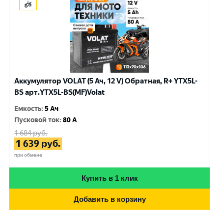
Аккумулятор VOLAT (5 Ач, 12 V) Обратная, R+ YTX5L-
BS арт.YTX5L-BS(MF)Volat
Емкость
:
5 Ач
Пусковой ток
:
80 A
1 684
руб.
1 639
руб.
при обмене
Купить в 1 клик
Добавить в корзину