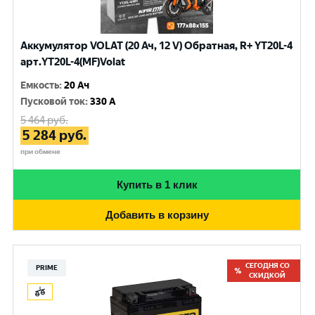
Аккумулятор VOLAT (20 Ач, 12 V) Обратная, R+ YT20L-4
арт.YT20L-4(MF)Volat
Емкость
:
20 Ач
Пусковой ток
:
330 A
5 464
руб.
5 284
руб.
при обмене
Купить в 1 клик
Добавить в корзину
СЕГОДНЯ СО
PRIME
СКИДКОЙ