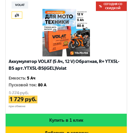
СЕГОДНЯ СО
VOLAT
СКИДКОЙ
Аккумулятор VOLAT (5 Ач, 12 V) Обратная, R+ YTX5L-
BS арт.YTX5L-BS(iGEL)Volat
Емкость
:
5 Ач
Пусковой ток
:
80 A
1 774
руб.
1 729
руб.
при обмене
Купить в 1 клик
Добавить в корзину