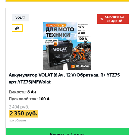
СЕГОДНЯ СО
VOLAT
СКИДКОЙ
Аккумулятор VOLAT (6 Ач, 12 V) Обратная, R+ YTZ7S
арт.YTZ7S(MF)Volat
Емкость
:
6 Ач
Пусковой ток
:
100 A
2 404
руб.
2 350
руб.
при обмене
Купить в 1 клик