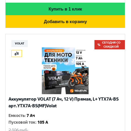
Купить в 1 клик
Добавить в корзину
СЕГОДНЯ СО
VOLAT
СКИДКОЙ
Аккумулятор VOLAT (7 Ач, 12 V) Прямая, L+ YTX7A-BS
арт.YTX7A-BS(MF)Volat
Емкость
:
7 Ач
Пусковой ток
:
105 A
2 106
руб.