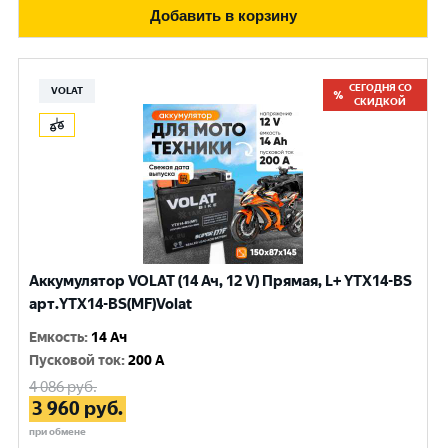
Добавить в корзину
СЕГОДНЯ СО
VOLAT
СКИДКОЙ
Аккумулятор VOLAT (14 Ач, 12 V) Прямая, L+ YTX14-BS
арт.YTX14-BS(MF)Volat
Емкость
:
14 Ач
Пусковой ток
:
200 A
4 086
руб.
3 960
руб.
при обмене