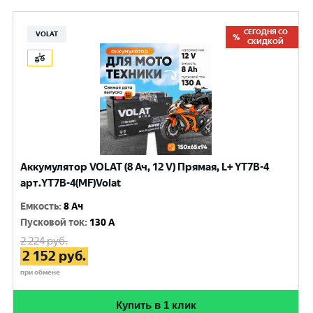
СЕГОДНЯ СО
VOLAT
СКИДКОЙ
Аккумулятор VOLAT (8 Ач, 12 V) Прямая, L+ YT7B-4
арт.YT7B-4(MF)Volat
Емкость
:
8 Ач
Пусковой ток
:
130 A
2 224
руб.
2 152
руб.
при обмене
Купить в 1 клик