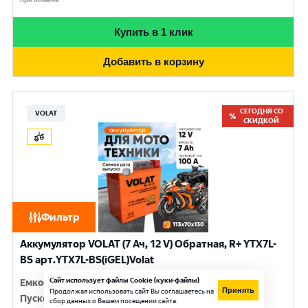
Купить в 1 клик
Добавить в корзину
СЕГОДНЯ СО
VOLAT
СКИДКОЙ
Фильтр
Аккумулятор VOLAT (7 Ач, 12 V) Обратная, R+ YTX7L-
BS арт.YTX7L-BS(iGEL)Volat
Сайт использует файлы Cookie (куки-файлы)
Емкость
:
7 Ач
Принять
Продолжая использовать сайт Вы соглашаетесь на
Пусковой ток
:
100 A
сбор данных о Вашем посещении сайта.