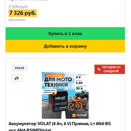
7 596
руб.
7 326
руб.
при обмене
Купить в 1 клик
Добавить в корзину
СЕГОДНЯ СО
VOLAT
СКИДКОЙ
Аккумулятор VOLAT (4 Ач, 6 V) Прямая, L+ 6N4-BS
арт.6N4-BS(MF)Volat