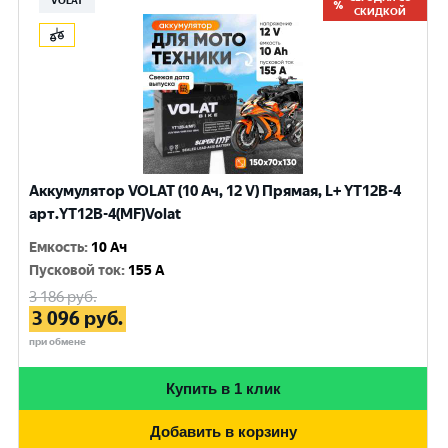
VOLAT
СКИДКОЙ
Аккумулятор VOLAT (10 Ач, 12 V) Прямая, L+ YT12B-4
арт.YT12B-4(MF)Volat
Емкость
:
10 Ач
Пусковой ток
:
155 A
3 186
руб.
3 096
руб.
при обмене
Купить в 1 клик
Добавить в корзину