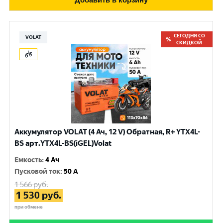
СЕГОДНЯ СО
VOLAT
СКИДКОЙ
Аккумулятор VOLAT (4 Ач, 12 V) Обратная, R+ YTX4L-
BS арт.YTX4L-BS(iGEL)Volat
Емкость
:
4 Ач
Пусковой ток
:
50 A
1 566
руб.
1 530
руб.
при обмене