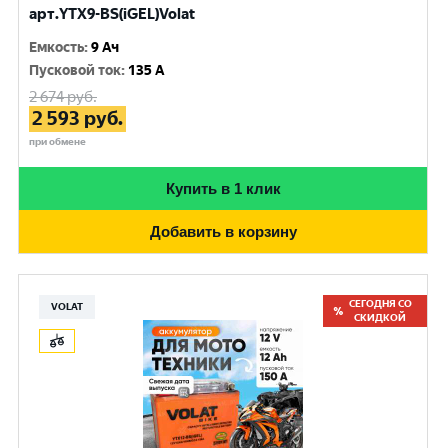
арт.YTX9-BS(iGEL)Volat
Емкость
:
9 Ач
Пусковой ток
:
135 A
2 674
руб.
2 593
руб.
при обмене
Купить в 1 клик
Добавить в корзину
СЕГОДНЯ СО
VOLAT
СКИДКОЙ