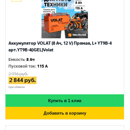
Аккумулятор VOLAT (8 Ач, 12 V) Прямая, L+ YT9B-4
арт.YT9B-4(iGEL)Volat
Емкость
:
8 Ач
Пусковой ток
:
115 A
2 916
руб.
2 844
руб.
при обмене
Купить в 1 клик
Добавить в корзину