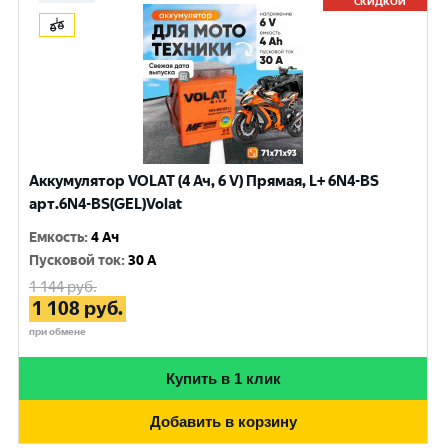
СКИДКОЙ
Аккумулятор VOLAT (4 Ач, 6 V) Прямая, L+ 6N4-BS
арт.6N4-BS(GEL)Volat
Емкость
:
4 Ач
Пусковой ток
:
30 A
1 144
руб.
1 108
руб.
при обмене
Купить в 1 клик
Добавить в корзину