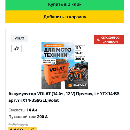
Купить в 1 клик
Добавить в корзину
СЕГОДНЯ СО
VOLAT
СКИДКОЙ
Аккумулятор VOLAT (14 Ач, 12 V) Прямая, L+ YTX14-BS
арт.YTX14-BS(iGEL)Volat
Емкость
:
14 Ач
Пусковой ток
:
200 A
4 294
руб.