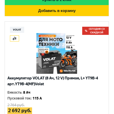
Добавить в корзину
СЕГОДНЯ СО
VOLAT
СКИДКОЙ
Аккумулятор VOLAT (8 Ач, 12 V) Прямая, L+ YT9B-4
арт.YT9B-4(MF)Volat
Емкость
:
8 Ач
Пусковой ток
:
115 A
2 764
руб.
2 692
руб.