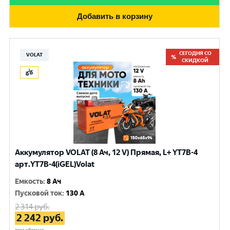
Добавить в корзину
СЕГОДНЯ СО
VOLAT
СКИДКОЙ
Аккумулятор VOLAT (8 Ач, 12 V) Прямая, L+ YT7B-4
арт.YT7B-4(iGEL)Volat
Емкость
:
8 Ач
Пусковой ток
:
130 A
2 314
руб.
2 242
руб.
при обмене