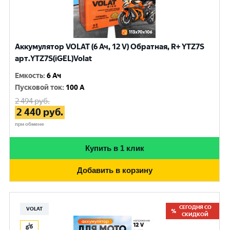
Аккумулятор VOLAT (6 Ач, 12 V) Обратная, R+ YTZ7S
арт.YTZ7S(iGEL)Volat
Емкость
:
6 Ач
Пусковой ток
:
100 A
2 494
руб.
2 440
руб.
при обмене
Купить в 1 клик
Добавить в корзину
СЕГОДНЯ СО
VOLAT
СКИДКОЙ