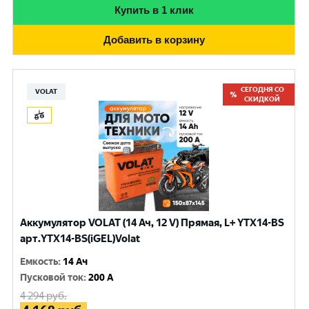
Купить в 1 клик
Добавить в корзину
СЕГОДНЯ СО
VOLAT
СКИДКОЙ
Аккумулятор VOLAT (14 Ач, 12 V) Прямая, L+ YTX14-BS
арт.YTX14-BS(iGEL)Volat
Емкость
:
14 Ач
Пусковой ток
:
200 A
4 294
руб.