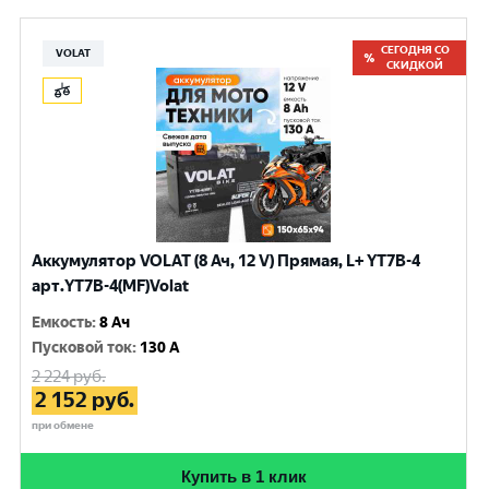
СЕГОДНЯ СО
VOLAT
СКИДКОЙ
Аккумулятор VOLAT (8 Ач, 12 V) Прямая, L+ YT7B-4
арт.YT7B-4(MF)Volat
Емкость
:
8 Ач
Пусковой ток
:
130 A
2 224
руб.
2 152
руб.
при обмене
Купить в 1 клик