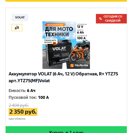
СЕГОДНЯ СО
VOLAT
СКИДКОЙ
Аккумулятор VOLAT (6 Ач, 12 V) Обратная, R+ YTZ7S
арт.YTZ7S(MF)Volat
Емкость
:
6 Ач
Пусковой ток
:
100 A
2 404
руб.
2 350
руб.
при обмене
Купить в 1 клик