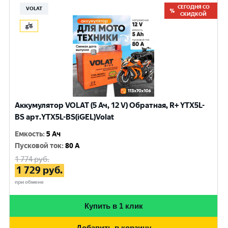
СЕГОДНЯ СО
VOLAT
СКИДКОЙ
Аккумулятор VOLAT (5 Ач, 12 V) Обратная, R+ YTX5L-
BS арт.YTX5L-BS(iGEL)Volat
Емкость
:
5 Ач
Пусковой ток
:
80 A
1 774
руб.
1 729
руб.
при обмене
Купить в 1 клик
Добавить в корзину