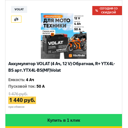
СЕГОДНЯ СО
VOLAT
СКИДКОЙ
Аккумулятор VOLAT (4 Ач, 12 V) Обратная, R+ YTX4L-
BS арт.YTX4L-BS(MF)Volat
Емкость
:
4 Ач
Пусковой ток
:
50 A
1 476
руб.
1 440
руб.
при обмене
Купить в 1 клик