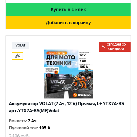
Купить в 1 клик
Добавить в корзину
СЕГОДНЯ СО
VOLAT
СКИДКОЙ
Аккумулятор VOLAT (7 Ач, 12 V) Прямая, L+ YTX7A-BS
арт.YTX7A-BS(MF)Volat
Емкость
:
7 Ач
Пусковой ток
:
105 A
2 106
руб.