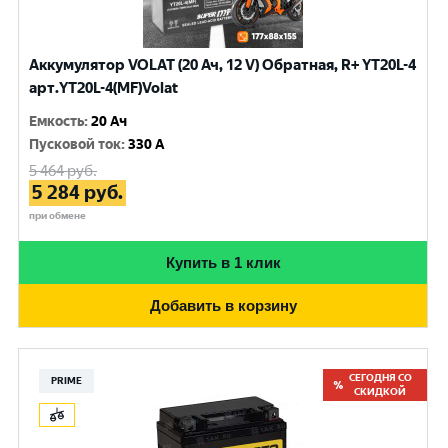
Аккумулятор VOLAT (20 Ач, 12 V) Обратная, R+ YT20L-4
арт.YT20L-4(MF)Volat
Емкость
:
20 Ач
Пусковой ток
:
330 A
5 464
руб.
5 284
руб.
при обмене
Купить в 1 клик
Добавить в корзину
СЕГОДНЯ СО
PRIME
СКИДКОЙ