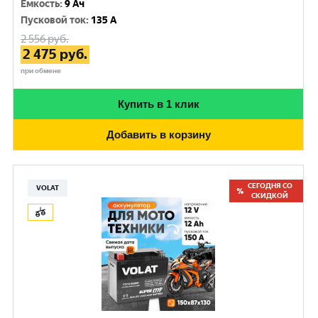
Емкость
:
9 Ач
Пусковой ток
:
135 A
2 556
руб.
2 475
руб.
при обмене
Купить в 1 клик
Добавить в корзину
СЕГОДНЯ СО
VOLAT
СКИДКОЙ