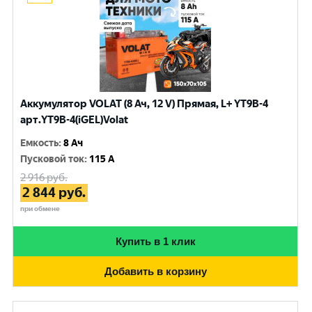
Аккумулятор VOLAT (8 Ач, 12 V) Прямая, L+ YT9B-4
арт.YT9B-4(iGEL)Volat
Емкость
:
8 Ач
Пусковой ток
:
115 A
2 916
руб.
2 844
руб.
при обмене
Купить в 1 клик
Добавить в корзину