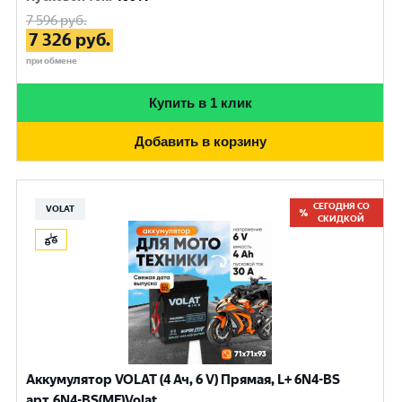
7 596
руб.
7 326
руб.
при обмене
Купить в 1 клик
Добавить в корзину
СЕГОДНЯ СО
VOLAT
СКИДКОЙ
Аккумулятор VOLAT (4 Ач, 6 V) Прямая, L+ 6N4-BS
арт.6N4-BS(MF)Volat