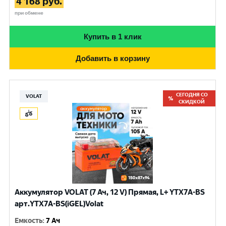
4 168
руб.
при обмене
Купить в 1 клик
Добавить в корзину
СЕГОДНЯ СО
VOLAT
СКИДКОЙ
Аккумулятор VOLAT (7 Ач, 12 V) Прямая, L+ YTX7A-BS
арт.YTX7A-BS(iGEL)Volat
Емкость
:
7 Ач