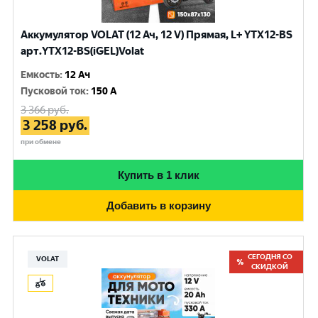
Аккумулятор VOLAT (12 Ач, 12 V) Прямая, L+ YTX12-BS
арт.YTX12-BS(iGEL)Volat
Емкость
:
12 Ач
Пусковой ток
:
150 A
3 366
руб.
3 258
руб.
при обмене
Купить в 1 клик
Добавить в корзину
СЕГОДНЯ СО
VOLAT
СКИДКОЙ