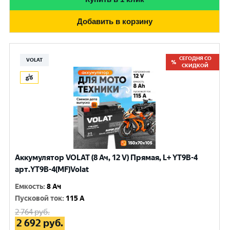
Добавить в корзину
СЕГОДНЯ СО
VOLAT
СКИДКОЙ
Аккумулятор VOLAT (8 Ач, 12 V) Прямая, L+ YT9B-4
арт.YT9B-4(MF)Volat
Емкость
:
8 Ач
Пусковой ток
:
115 A
2 764
руб.
2 692
руб.