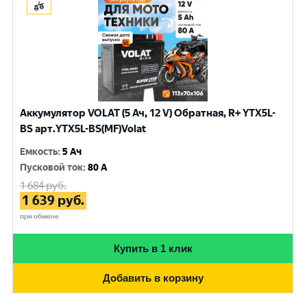
Аккумулятор VOLAT (5 Ач, 12 V) Обратная, R+ YTX5L-
BS арт.YTX5L-BS(MF)Volat
Емкость
:
5 Ач
Пусковой ток
:
80 A
1 684
руб.
1 639
руб.
при обмене
Купить в 1 клик
Добавить в корзину