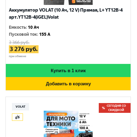
Аккумулятор VOLAT (10 Ач, 12 V) Прямая, L+ YT12B-4
арт.YT12B-4(iGEL)Volat
Емкость
:
10 Ач
Пусковой ток
:
155 A
3 366
руб.
3 276
руб.
при обмене
Купить в 1 клик
Добавить в корзину
СЕГОДНЯ СО
VOLAT
СКИДКОЙ