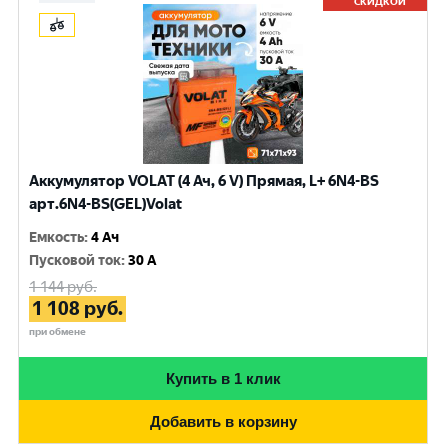
СКИДКОЙ
Аккумулятор VOLAT (4 Ач, 6 V) Прямая, L+ 6N4-BS
арт.6N4-BS(GEL)Volat
Емкость
:
4 Ач
Пусковой ток
:
30 A
1 144
руб.
1 108
руб.
при обмене
Купить в 1 клик
Добавить в корзину