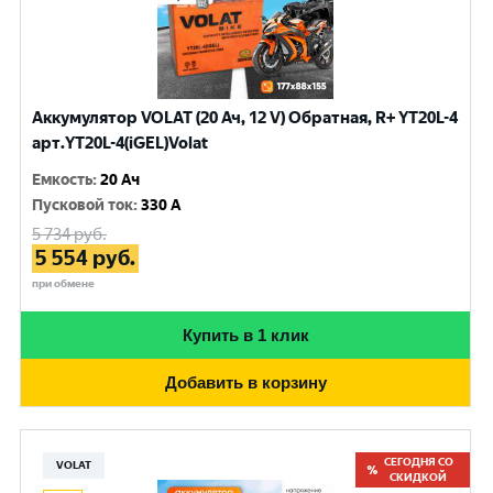
Аккумулятор VOLAT (20 Ач, 12 V) Обратная, R+ YT20L-4
арт.YT20L-4(iGEL)Volat
Емкость
:
20 Ач
Пусковой ток
:
330 A
5 734
руб.
5 554
руб.
при обмене
Купить в 1 клик
Добавить в корзину
СЕГОДНЯ СО
VOLAT
СКИДКОЙ