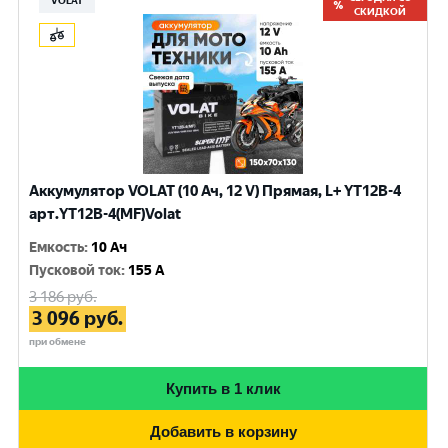
VOLAT
СКИДКОЙ
Аккумулятор VOLAT (10 Ач, 12 V) Прямая, L+ YT12B-4
арт.YT12B-4(MF)Volat
Емкость
:
10 Ач
Пусковой ток
:
155 A
3 186
руб.
3 096
руб.
при обмене
Купить в 1 клик
Добавить в корзину