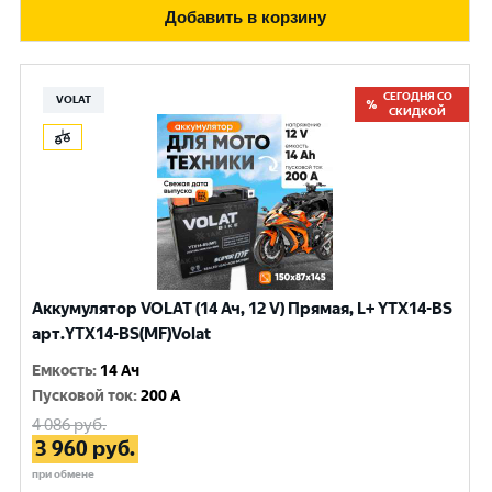
Добавить в корзину
СЕГОДНЯ СО
VOLAT
СКИДКОЙ
Аккумулятор VOLAT (14 Ач, 12 V) Прямая, L+ YTX14-BS
арт.YTX14-BS(MF)Volat
Емкость
:
14 Ач
Пусковой ток
:
200 A
4 086
руб.
3 960
руб.
при обмене