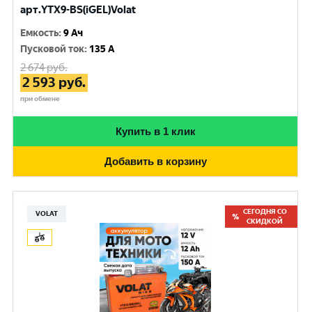
арт.YTX9-BS(iGEL)Volat
Емкость
:
9 Ач
Пусковой ток
:
135 A
2 674
руб.
2 593
руб.
при обмене
Купить в 1 клик
Добавить в корзину
СЕГОДНЯ СО
VOLAT
СКИДКОЙ