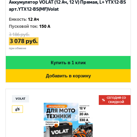
Аккумулятор VOLAT (12 Ач, 12 V) Прямая, L+ YTX12-BS
арт.YTX12-BS(MF)Volat
Емкость
:
12 Ач
Пусковой ток
:
150 A
3 186
руб.
3 078
руб.
при обмене
Купить в 1 клик
Добавить в корзину
СЕГОДНЯ СО
VOLAT
СКИДКОЙ