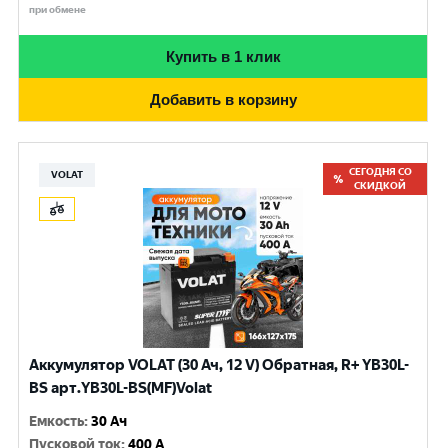
при обмене
Купить в 1 клик
Добавить в корзину
СЕГОДНЯ СО
VOLAT
СКИДКОЙ
Аккумулятор VOLAT (30 Ач, 12 V) Обратная, R+ YB30L-
BS арт.YB30L-BS(MF)Volat
Емкость
:
30 Ач
Пусковой ток
:
400 A