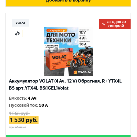
СЕГОДНЯ СО
VOLAT
СКИДКОЙ
Аккумулятор VOLAT (4 Ач, 12 V) Обратная, R+ YTX4L-
BS арт.YTX4L-BS(iGEL)Volat
Емкость
:
4 Ач
Пусковой ток
:
50 A
1 566
руб.
1 530
руб.
при обмене