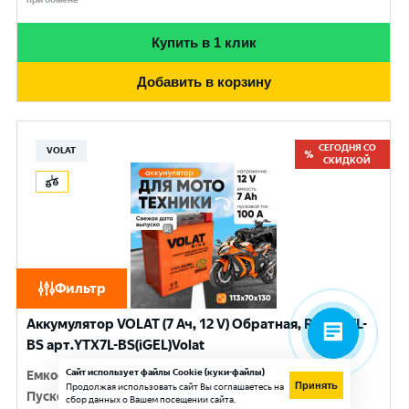
Купить в 1 клик
Добавить в корзину
СЕГОДНЯ СО
VOLAT
СКИДКОЙ
Фильтр
Аккумулятор VOLAT (7 Ач, 12 V) Обратная, R+ YTX7L-
BS арт.YTX7L-BS(iGEL)Volat
Сайт использует файлы Cookie (куки-файлы)
Емкость
:
7 Ач
Принять
Продолжая использовать сайт Вы соглашаетесь на
Пусковой ток
:
100 A
сбор данных о Вашем посещении сайта.