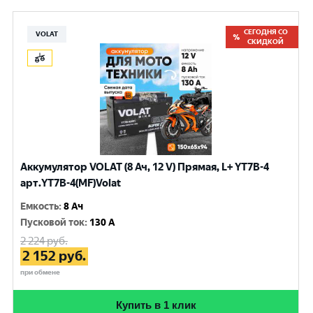
СЕГОДНЯ СО
VOLAT
СКИДКОЙ
Аккумулятор VOLAT (8 Ач, 12 V) Прямая, L+ YT7B-4
арт.YT7B-4(MF)Volat
Емкость
:
8 Ач
Пусковой ток
:
130 A
2 224
руб.
2 152
руб.
при обмене
Купить в 1 клик