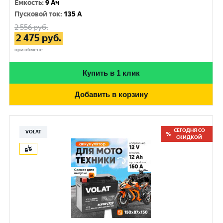
Емкость
:
9 Ач
Пусковой ток
:
135 A
2 556
руб.
2 475
руб.
при обмене
Купить в 1 клик
Добавить в корзину
СЕГОДНЯ СО
VOLAT
СКИДКОЙ