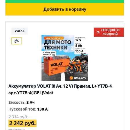
Добавить в корзину
СЕГОДНЯ СО
VOLAT
СКИДКОЙ
Аккумулятор VOLAT (8 Ач, 12 V) Прямая, L+ YT7B-4
арт.YT7B-4(iGEL)Volat
Емкость
:
8 Ач
Пусковой ток
:
130 A
2 314
руб.
2 242
руб.
при обмене