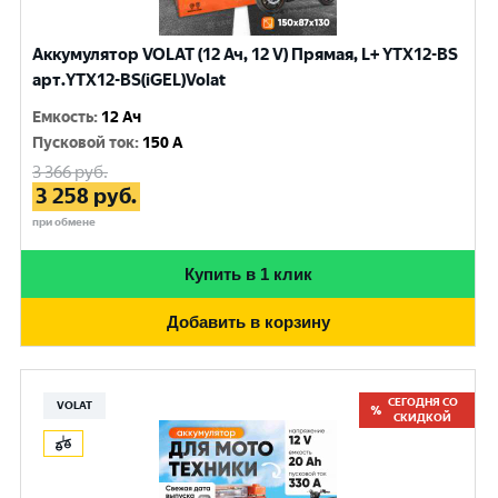
Аккумулятор VOLAT (12 Ач, 12 V) Прямая, L+ YTX12-BS
арт.YTX12-BS(iGEL)Volat
Емкость
:
12 Ач
Пусковой ток
:
150 A
3 366
руб.
3 258
руб.
при обмене
Купить в 1 клик
Добавить в корзину
СЕГОДНЯ СО
VOLAT
СКИДКОЙ