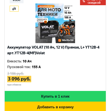
VOLAT
СКИДКОЙ
Аккумулятор VOLAT (10 Ач, 12 V) Прямая, L+ YT12B-4
арт.YT12B-4(MF)Volat
Емкость
:
10 Ач
Пусковой ток
:
155 A
3 186
руб.
3 096
руб.
при обмене
Купить в 1 клик
Добавить в корзину