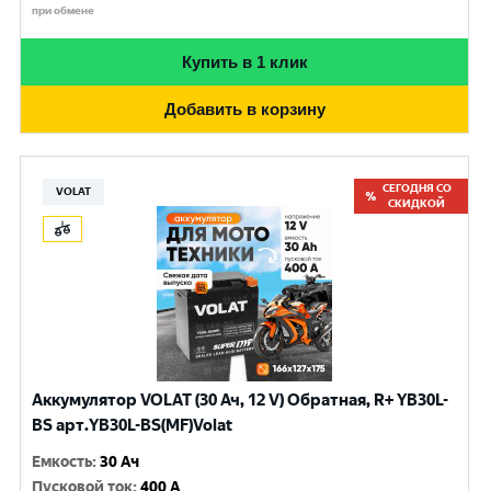
при обмене
Купить в 1 клик
Добавить в корзину
СЕГОДНЯ СО
VOLAT
СКИДКОЙ
Аккумулятор VOLAT (30 Ач, 12 V) Обратная, R+ YB30L-
BS арт.YB30L-BS(MF)Volat
Емкость
:
30 Ач
Пусковой ток
:
400 A