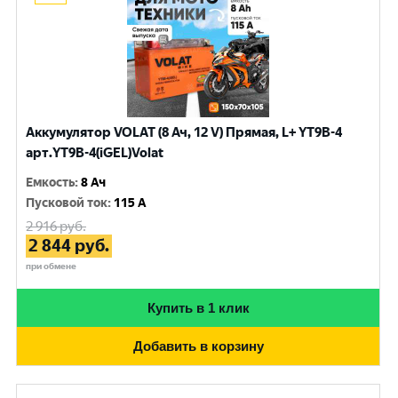
Аккумулятор VOLAT (8 Ач, 12 V) Прямая, L+ YT9B-4
арт.YT9B-4(iGEL)Volat
Емкость
:
8 Ач
Пусковой ток
:
115 A
2 916
руб.
2 844
руб.
при обмене
Купить в 1 клик
Добавить в корзину