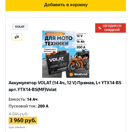
Добавить в корзину
СЕГОДНЯ СО
VOLAT
СКИДКОЙ
Аккумулятор VOLAT (14 Ач, 12 V) Прямая, L+ YTX14-BS
арт.YTX14-BS(MF)Volat
Емкость
:
14 Ач
Пусковой ток
:
200 A
4 086
руб.
3 960
руб.
при обмене