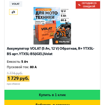
СЕГОДНЯ СО
VOLAT
СКИДКОЙ
Аккумулятор VOLAT (5 Ач, 12 V) Обратная, R+ YTX5L-
BS арт.YTX5L-BS(iGEL)Volat
Емкость
:
5 Ач
Пусковой ток
:
80 A
1 774
руб.
1 729
руб.
при обмене
Купить в 1 клик
Добавить в корзину