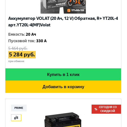
Аккумулятор VOLAT (20 Ач, 12 V) Обратная, R+ YT20L-4
арт.YT20L-4(MF)Volat
Емкость
:
20 Ач
Пусковой ток
:
330 A
5 464
руб.
5 284
руб.
при обмене
Купить в 1 клик
Добавить в корзину
СЕГОДНЯ СО
PRIME
СКИДКОЙ