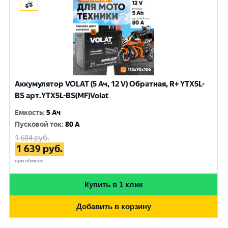
Аккумулятор VOLAT (5 Ач, 12 V) Обратная, R+ YTX5L-
BS арт.YTX5L-BS(MF)Volat
Емкость
:
5 Ач
Пусковой ток
:
80 A
1 684
руб.
1 639
руб.
при обмене
Купить в 1 клик
Добавить в корзину