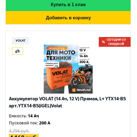
Купить в 1 клик
Добавить в корзину
СЕГОДНЯ СО
VOLAT
СКИДКОЙ
Аккумулятор VOLAT (14 Ач, 12 V) Прямая, L+ YTX14-BS
арт.YTX14-BS(iGEL)Volat
Емкость
:
14 Ач
Пусковой ток
:
200 A
4 294
руб.