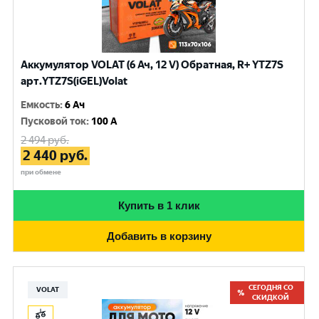
Аккумулятор VOLAT (6 Ач, 12 V) Обратная, R+ YTZ7S
арт.YTZ7S(iGEL)Volat
Емкость
:
6 Ач
Пусковой ток
:
100 A
2 494
руб.
2 440
руб.
при обмене
Купить в 1 клик
Добавить в корзину
СЕГОДНЯ СО
VOLAT
СКИДКОЙ