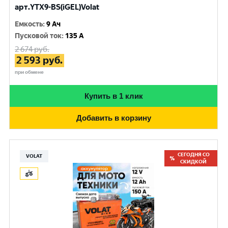
арт.YTX9-BS(iGEL)Volat
Емкость
:
9 Ач
Пусковой ток
:
135 A
2 674
руб.
2 593
руб.
при обмене
Купить в 1 клик
Добавить в корзину
СЕГОДНЯ СО
VOLAT
СКИДКОЙ