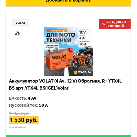
СЕГОДНЯ СО
VOLAT
СКИДКОЙ
Аккумулятор VOLAT (4 Ач, 12 V) Обратная, R+ YTX4L-
BS арт.YTX4L-BS(iGEL)Volat
Емкость
:
4 Ач
Пусковой ток
:
50 A
1 566
руб.
1 530
руб.
при обмене