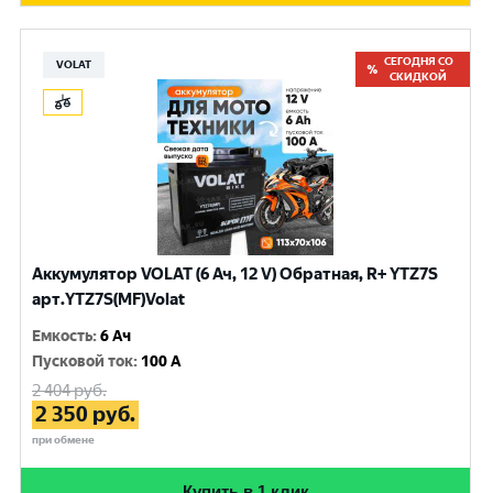
СЕГОДНЯ СО
VOLAT
СКИДКОЙ
Аккумулятор VOLAT (6 Ач, 12 V) Обратная, R+ YTZ7S
арт.YTZ7S(MF)Volat
Емкость
:
6 Ач
Пусковой ток
:
100 A
2 404
руб.
2 350
руб.
при обмене
Купить в 1 клик