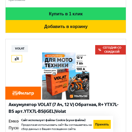
Купить в 1 клик
Добавить в корзину
СЕГОДНЯ СО
VOLAT
СКИДКОЙ
Фильтр
Аккумулятор VOLAT (7 Ач, 12 V) Обратная, R+ YTX7L-
BS арт.YTX7L-BS(iGEL)Volat
Сайт использует файлы Cookie (куки-файлы)
Емкость
:
7 Ач
Принять
Продолжая использовать сайт Вы соглашаетесь на
Пусковой ток
:
100 A
сбор данных о Вашем посещении сайта.