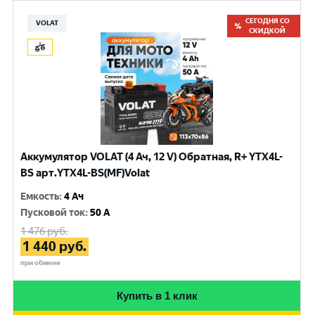
СЕГОДНЯ СО
VOLAT
СКИДКОЙ
Аккумулятор VOLAT (4 Ач, 12 V) Обратная, R+ YTX4L-
BS арт.YTX4L-BS(MF)Volat
Емкость
:
4 Ач
Пусковой ток
:
50 A
1 476
руб.
1 440
руб.
при обмене
Купить в 1 клик