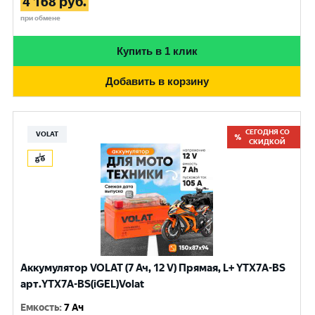
4 168
руб.
при обмене
Купить в 1 клик
Добавить в корзину
СЕГОДНЯ СО
VOLAT
СКИДКОЙ
Аккумулятор VOLAT (7 Ач, 12 V) Прямая, L+ YTX7A-BS
арт.YTX7A-BS(iGEL)Volat
Емкость
:
7 Ач