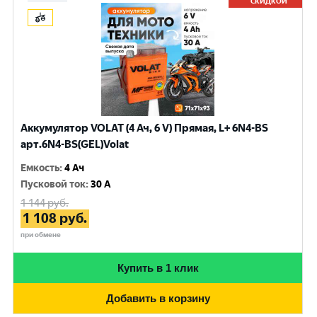
СКИДКОЙ
Аккумулятор VOLAT (4 Ач, 6 V) Прямая, L+ 6N4-BS
арт.6N4-BS(GEL)Volat
Емкость
:
4 Ач
Пусковой ток
:
30 A
1 144
руб.
1 108
руб.
при обмене
Купить в 1 клик
Добавить в корзину