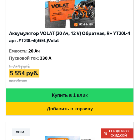
Аккумулятор VOLAT (20 Ач, 12 V) Обратная, R+ YT20L-4
арт.YT20L-4(iGEL)Volat
Емкость
:
20 Ач
Пусковой ток
:
330 A
5 734
руб.
5 554
руб.
при обмене
Купить в 1 клик
Добавить в корзину
СЕГОДНЯ СО
VOLAT
СКИДКОЙ