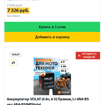
7 596
руб.
7 326
руб.
при обмене
Купить в 1 клик
Добавить в корзину
СЕГОДНЯ СО
VOLAT
СКИДКОЙ
Аккумулятор VOLAT (4 Ач, 6 V) Прямая, L+ 6N4-BS
арт.6N4-BS(MF)Volat