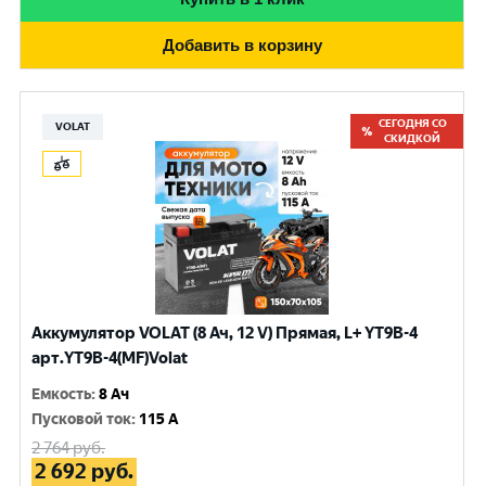
Добавить в корзину
СЕГОДНЯ СО
VOLAT
СКИДКОЙ
Аккумулятор VOLAT (8 Ач, 12 V) Прямая, L+ YT9B-4
арт.YT9B-4(MF)Volat
Емкость
:
8 Ач
Пусковой ток
:
115 A
2 764
руб.
2 692
руб.