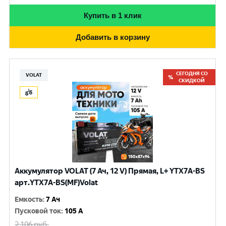
Купить в 1 клик
Добавить в корзину
СЕГОДНЯ СО
VOLAT
СКИДКОЙ
Аккумулятор VOLAT (7 Ач, 12 V) Прямая, L+ YTX7A-BS
арт.YTX7A-BS(MF)Volat
Емкость
:
7 Ач
Пусковой ток
:
105 A
2 106
руб.