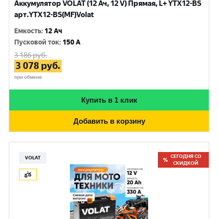
Аккумулятор VOLAT (12 Ач, 12 V) Прямая, L+ YTX12-BS
арт.YTX12-BS(MF)Volat
Емкость
:
12 Ач
Пусковой ток
:
150 A
3 186
руб.
3 078
руб.
при обмене
Купить в 1 клик
Добавить в корзину
СЕГОДНЯ СО
VOLAT
СКИДКОЙ