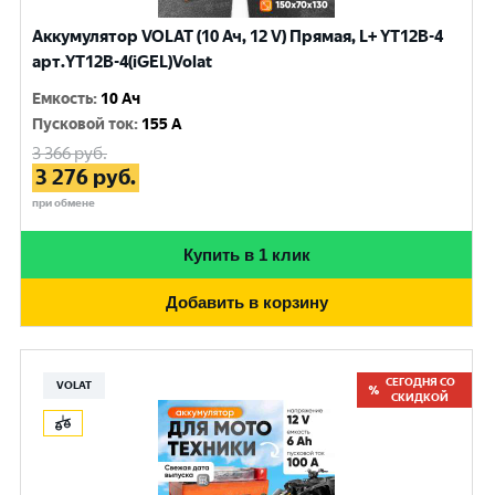
Аккумулятор VOLAT (10 Ач, 12 V) Прямая, L+ YT12B-4
арт.YT12B-4(iGEL)Volat
Емкость
:
10 Ач
Пусковой ток
:
155 A
3 366
руб.
3 276
руб.
при обмене
Купить в 1 клик
Добавить в корзину
СЕГОДНЯ СО
VOLAT
СКИДКОЙ