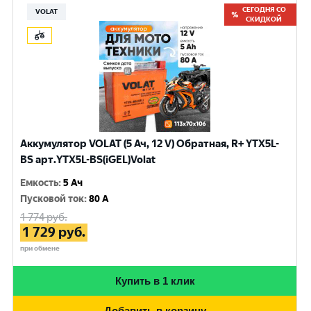
СЕГОДНЯ СО
VOLAT
СКИДКОЙ
Аккумулятор VOLAT (5 Ач, 12 V) Обратная, R+ YTX5L-
BS арт.YTX5L-BS(iGEL)Volat
Емкость
:
5 Ач
Пусковой ток
:
80 A
1 774
руб.
1 729
руб.
при обмене
Купить в 1 клик
Добавить в корзину