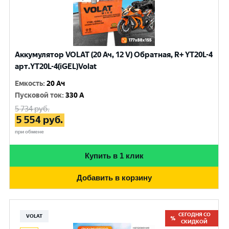
Аккумулятор VOLAT (20 Ач, 12 V) Обратная, R+ YT20L-4
арт.YT20L-4(iGEL)Volat
Емкость
:
20 Ач
Пусковой ток
:
330 A
5 734
руб.
5 554
руб.
при обмене
Купить в 1 клик
Добавить в корзину
СЕГОДНЯ СО
VOLAT
СКИДКОЙ