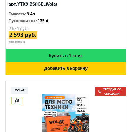
арт.YTX9-BS(iGEL)Volat
Емкость
:
9 Ач
Пусковой ток
:
135 A
2 674
руб.
2 593
руб.
при обмене
Купить в 1 клик
Добавить в корзину
СЕГОДНЯ СО
VOLAT
СКИДКОЙ