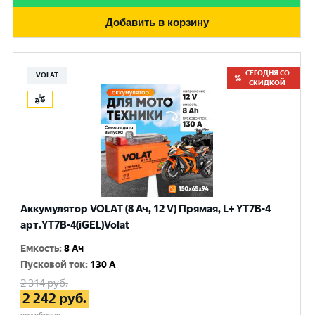
Добавить в корзину
СЕГОДНЯ СО
VOLAT
СКИДКОЙ
Аккумулятор VOLAT (8 Ач, 12 V) Прямая, L+ YT7B-4
арт.YT7B-4(iGEL)Volat
Емкость
:
8 Ач
Пусковой ток
:
130 A
2 314
руб.
2 242
руб.
при обмене