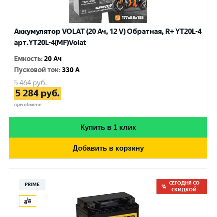
Аккумулятор VOLAT (20 Ач, 12 V) Обратная, R+ YT20L-4
арт.YT20L-4(MF)Volat
Емкость
:
20 Ач
Пусковой ток
:
330 A
5 464
руб.
5 284
руб.
при обмене
Купить в 1 клик
Добавить в корзину
СЕГОДНЯ СО
PRIME
СКИДКОЙ