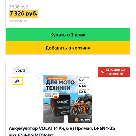
7 596
руб.
7 326
руб.
при обмене
Купить в 1 клик
Добавить в корзину
СЕГОДНЯ СО
VOLAT
СКИДКОЙ
Аккумулятор VOLAT (4 Ач, 6 V) Прямая, L+ 6N4-BS
арт.6N4-BS(MF)Volat