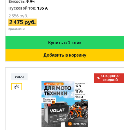
Емкость
:
9 Ач
Пусковой ток
:
135 A
2 556
руб.
2 475
руб.
при обмене
Купить в 1 клик
Добавить в корзину
СЕГОДНЯ СО
VOLAT
СКИДКОЙ