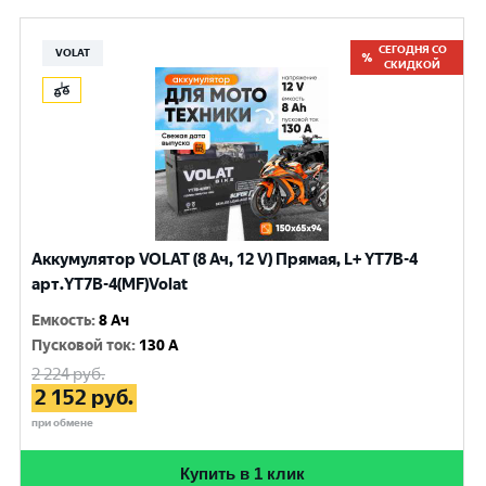
СЕГОДНЯ СО
VOLAT
СКИДКОЙ
Аккумулятор VOLAT (8 Ач, 12 V) Прямая, L+ YT7B-4
арт.YT7B-4(MF)Volat
Емкость
:
8 Ач
Пусковой ток
:
130 A
2 224
руб.
2 152
руб.
при обмене
Купить в 1 клик