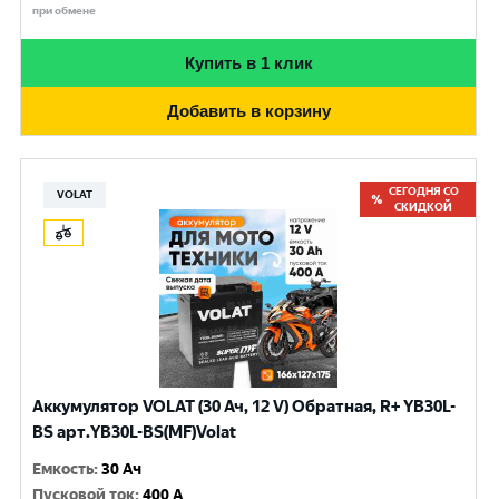
при обмене
Купить в 1 клик
Добавить в корзину
СЕГОДНЯ СО
VOLAT
СКИДКОЙ
Аккумулятор VOLAT (30 Ач, 12 V) Обратная, R+ YB30L-
BS арт.YB30L-BS(MF)Volat
Емкость
:
30 Ач
Пусковой ток
:
400 A