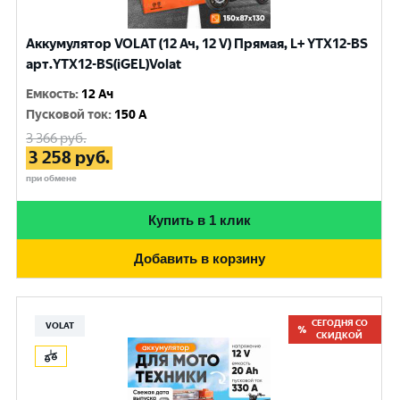
Аккумулятор VOLAT (12 Ач, 12 V) Прямая, L+ YTX12-BS
арт.YTX12-BS(iGEL)Volat
Емкость
:
12 Ач
Пусковой ток
:
150 A
3 366
руб.
3 258
руб.
при обмене
Купить в 1 клик
Добавить в корзину
СЕГОДНЯ СО
VOLAT
СКИДКОЙ