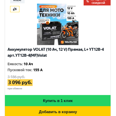
VOLAT
СКИДКОЙ
Аккумулятор VOLAT (10 Ач, 12 V) Прямая, L+ YT12B-4
арт.YT12B-4(MF)Volat
Емкость
:
10 Ач
Пусковой ток
:
155 A
3 186
руб.
3 096
руб.
при обмене
Купить в 1 клик
Добавить в корзину