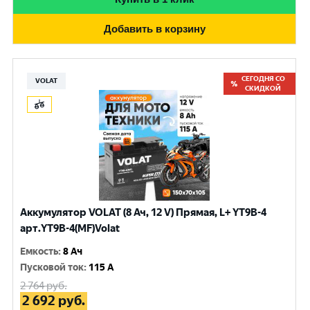
Добавить в корзину
СЕГОДНЯ СО
VOLAT
СКИДКОЙ
Аккумулятор VOLAT (8 Ач, 12 V) Прямая, L+ YT9B-4
арт.YT9B-4(MF)Volat
Емкость
:
8 Ач
Пусковой ток
:
115 A
2 764
руб.
2 692
руб.