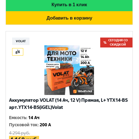
Купить в 1 клик
Добавить в корзину
СЕГОДНЯ СО
VOLAT
СКИДКОЙ
Аккумулятор VOLAT (14 Ач, 12 V) Прямая, L+ YTX14-BS
арт.YTX14-BS(iGEL)Volat
Емкость
:
14 Ач
Пусковой ток
:
200 A
4 294
руб.