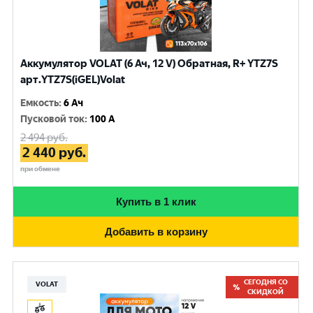
Аккумулятор VOLAT (6 Ач, 12 V) Обратная, R+ YTZ7S
арт.YTZ7S(iGEL)Volat
Емкость
:
6 Ач
Пусковой ток
:
100 A
2 494
руб.
2 440
руб.
при обмене
Купить в 1 клик
Добавить в корзину
СЕГОДНЯ СО
VOLAT
СКИДКОЙ