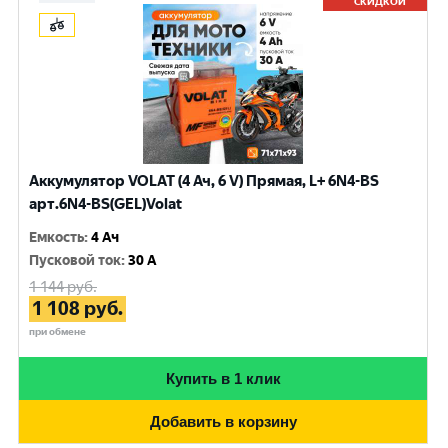
СКИДКОЙ
Аккумулятор VOLAT (4 Ач, 6 V) Прямая, L+ 6N4-BS
арт.6N4-BS(GEL)Volat
Емкость
:
4 Ач
Пусковой ток
:
30 A
1 144
руб.
1 108
руб.
при обмене
Купить в 1 клик
Добавить в корзину