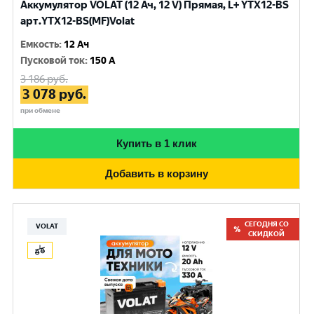
Аккумулятор VOLAT (12 Ач, 12 V) Прямая, L+ YTX12-BS
арт.YTX12-BS(MF)Volat
Емкость
:
12 Ач
Пусковой ток
:
150 A
3 186
руб.
3 078
руб.
при обмене
Купить в 1 клик
Добавить в корзину
СЕГОДНЯ СО
VOLAT
СКИДКОЙ