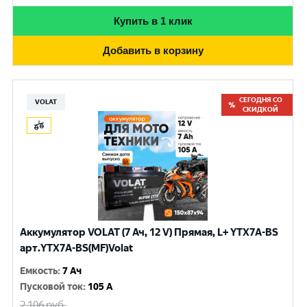
Купить в 1 клик
Добавить в корзину
СЕГОДНЯ СО
VOLAT
СКИДКОЙ
Аккумулятор VOLAT (7 Ач, 12 V) Прямая, L+ YTX7A-BS
арт.YTX7A-BS(MF)Volat
Емкость
:
7 Ач
Пусковой ток
:
105 A
2 106
руб.