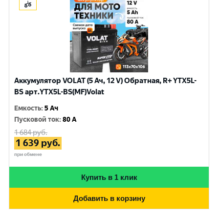
Аккумулятор VOLAT (5 Ач, 12 V) Обратная, R+ YTX5L-
BS арт.YTX5L-BS(MF)Volat
Емкость
:
5 Ач
Пусковой ток
:
80 A
1 684
руб.
1 639
руб.
при обмене
Купить в 1 клик
Добавить в корзину