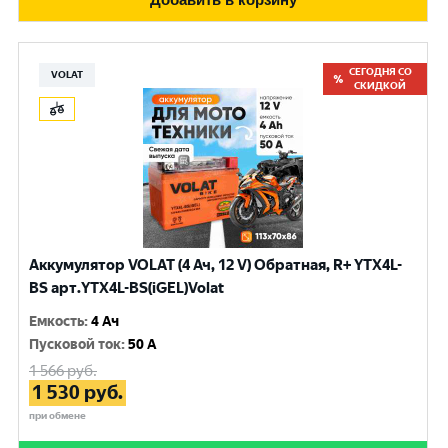
СЕГОДНЯ СО
VOLAT
СКИДКОЙ
Аккумулятор VOLAT (4 Ач, 12 V) Обратная, R+ YTX4L-
BS арт.YTX4L-BS(iGEL)Volat
Емкость
:
4 Ач
Пусковой ток
:
50 A
1 566
руб.
1 530
руб.
при обмене