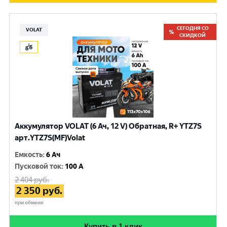
СЕГОДНЯ СО
VOLAT
СКИДКОЙ
Аккумулятор VOLAT (6 Ач, 12 V) Обратная, R+ YTZ7S
арт.YTZ7S(MF)Volat
Емкость
:
6 Ач
Пусковой ток
:
100 A
2 404
руб.
2 350
руб.
при обмене
Купить в 1 клик