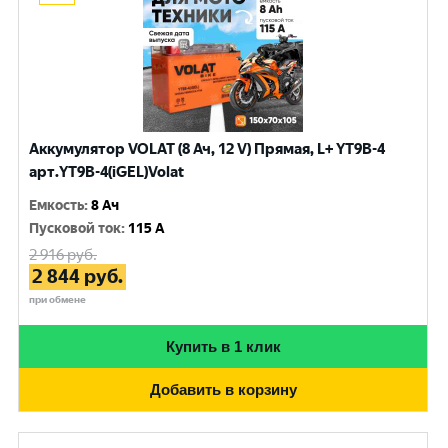
Аккумулятор VOLAT (8 Ач, 12 V) Прямая, L+ YT9B-4
арт.YT9B-4(iGEL)Volat
Емкость
:
8 Ач
Пусковой ток
:
115 A
2 916
руб.
2 844
руб.
при обмене
Купить в 1 клик
Добавить в корзину