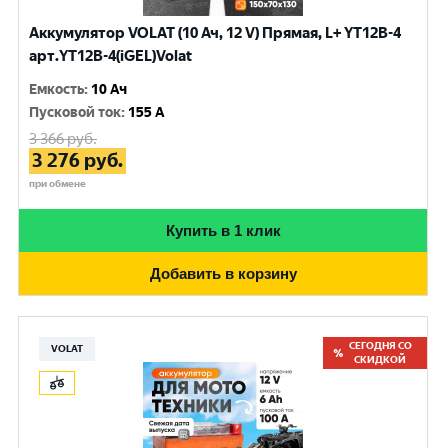
Аккумулятор VOLAT (10 Ач, 12 V) Прямая, L+ YT12B-4
арт.YT12B-4(iGEL)Volat
Емкость
:
10 Ач
Пусковой ток
:
155 A
3 366
руб.
3 276
руб.
при обмене
Купить в 1 клик
Добавить в корзину
СЕГОДНЯ СО
VOLAT
СКИДКОЙ