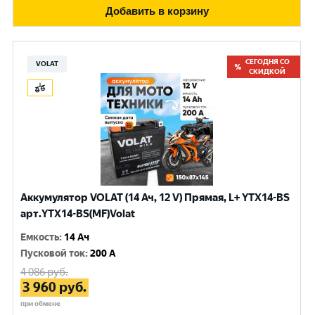
Добавить в корзину
СЕГОДНЯ СО
VOLAT
СКИДКОЙ
Аккумулятор VOLAT (14 Ач, 12 V) Прямая, L+ YTX14-BS
арт.YTX14-BS(MF)Volat
Емкость
:
14 Ач
Пусковой ток
:
200 A
4 086
руб.
3 960
руб.
при обмене