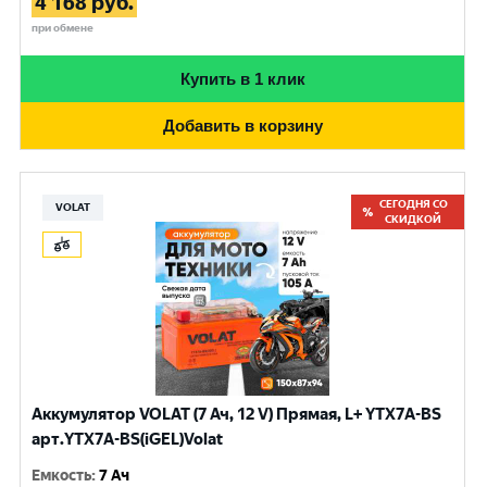
4 168
руб.
при обмене
Купить в 1 клик
Добавить в корзину
СЕГОДНЯ СО
VOLAT
СКИДКОЙ
Аккумулятор VOLAT (7 Ач, 12 V) Прямая, L+ YTX7A-BS
арт.YTX7A-BS(iGEL)Volat
Емкость
:
7 Ач