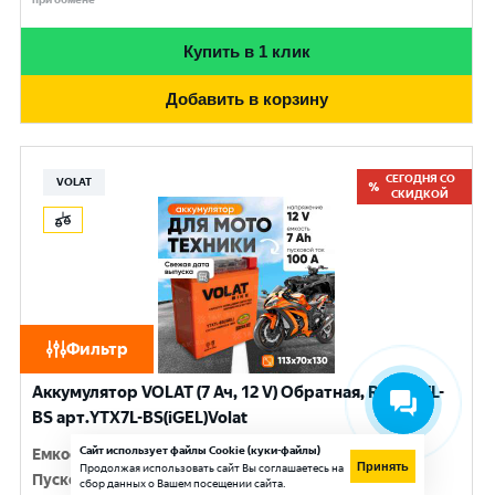
Купить в 1 клик
Добавить в корзину
СЕГОДНЯ СО
VOLAT
СКИДКОЙ
Фильтр
Аккумулятор VOLAT (7 Ач, 12 V) Обратная, R+ YTX7L-
BS арт.YTX7L-BS(iGEL)Volat
Сайт использует файлы Cookie (куки-файлы)
Емкость
:
7 Ач
Принять
Продолжая использовать сайт Вы соглашаетесь на
Пусковой ток
:
100 A
сбор данных о Вашем посещении сайта.