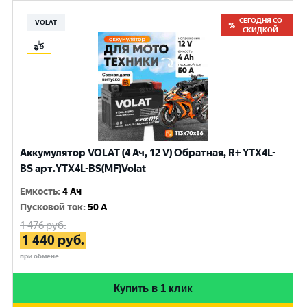
СЕГОДНЯ СО
VOLAT
СКИДКОЙ
Аккумулятор VOLAT (4 Ач, 12 V) Обратная, R+ YTX4L-
BS арт.YTX4L-BS(MF)Volat
Емкость
:
4 Ач
Пусковой ток
:
50 A
1 476
руб.
1 440
руб.
при обмене
Купить в 1 клик