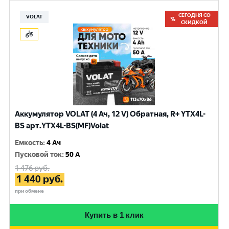
СЕГОДНЯ СО
VOLAT
СКИДКОЙ
Аккумулятор VOLAT (4 Ач, 12 V) Обратная, R+ YTX4L-
BS арт.YTX4L-BS(MF)Volat
Емкость
:
4 Ач
Пусковой ток
:
50 A
1 476
руб.
1 440
руб.
при обмене
Купить в 1 клик