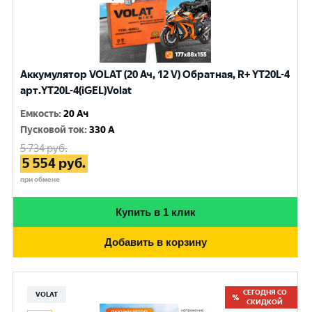
Аккумулятор VOLAT (20 Ач, 12 V) Обратная, R+ YT20L-4
арт.YT20L-4(iGEL)Volat
Емкость
:
20 Ач
Пусковой ток
:
330 A
5 734
руб.
5 554
руб.
при обмене
Купить в 1 клик
Добавить в корзину
СЕГОДНЯ СО
VOLAT
СКИДКОЙ