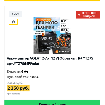
СЕГОДНЯ СО
VOLAT
СКИДКОЙ
Аккумулятор VOLAT (6 Ач, 12 V) Обратная, R+ YTZ7S
арт.YTZ7S(MF)Volat
Емкость
:
6 Ач
Пусковой ток
:
100 A
2 404
руб.
2 350
руб.
при обмене
Купить в 1 клик