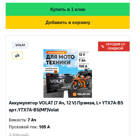
Купить в 1 клик
Добавить в корзину
СЕГОДНЯ СО
VOLAT
СКИДКОЙ
Аккумулятор VOLAT (7 Ач, 12 V) Прямая, L+ YTX7A-BS
арт.YTX7A-BS(MF)Volat
Емкость
:
7 Ач
Пусковой ток
:
105 A
2 106
руб.