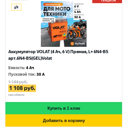
СКИДКОЙ
Аккумулятор VOLAT (4 Ач, 6 V) Прямая, L+ 6N4-BS
арт.6N4-BS(GEL)Volat
Емкость
:
4 Ач
Пусковой ток
:
30 A
1 144
руб.
1 108
руб.
при обмене
Купить в 1 клик
Добавить в корзину