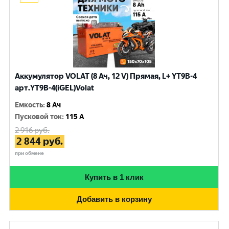
Аккумулятор VOLAT (8 Ач, 12 V) Прямая, L+ YT9B-4
арт.YT9B-4(iGEL)Volat
Емкость
:
8 Ач
Пусковой ток
:
115 A
2 916
руб.
2 844
руб.
при обмене
Купить в 1 клик
Добавить в корзину