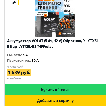
Аккумулятор VOLAT (5 Ач, 12 V) Обратная, R+ YTX5L-
BS арт.YTX5L-BS(MF)Volat
Емкость
:
5 Ач
Пусковой ток
:
80 A
1 684
руб.
1 639
руб.
при обмене
Купить в 1 клик
Добавить в корзину