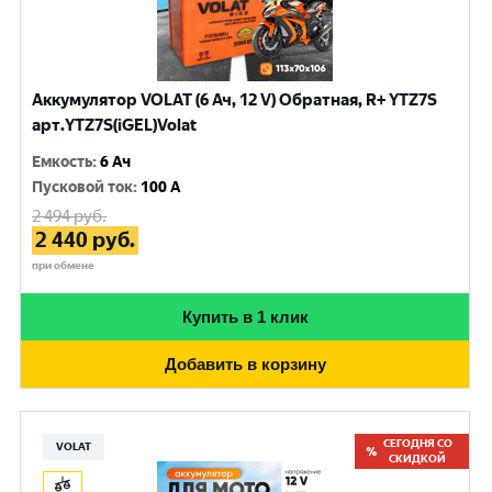
Аккумулятор VOLAT (6 Ач, 12 V) Обратная, R+ YTZ7S
арт.YTZ7S(iGEL)Volat
Емкость
:
6 Ач
Пусковой ток
:
100 A
2 494
руб.
2 440
руб.
при обмене
Купить в 1 клик
Добавить в корзину
СЕГОДНЯ СО
VOLAT
СКИДКОЙ