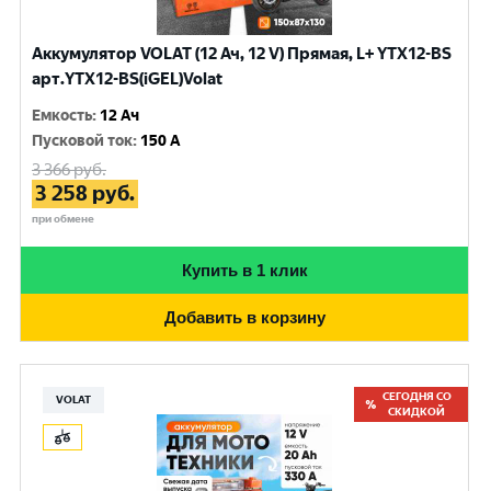
Аккумулятор VOLAT (12 Ач, 12 V) Прямая, L+ YTX12-BS
арт.YTX12-BS(iGEL)Volat
Емкость
:
12 Ач
Пусковой ток
:
150 A
3 366
руб.
3 258
руб.
при обмене
Купить в 1 клик
Добавить в корзину
СЕГОДНЯ СО
VOLAT
СКИДКОЙ