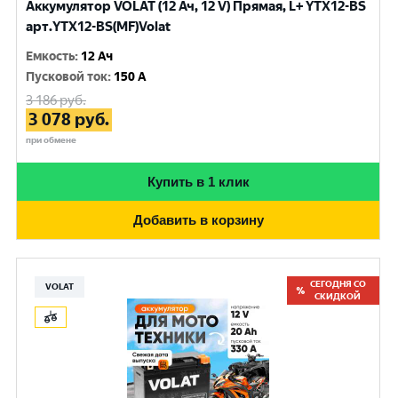
Аккумулятор VOLAT (12 Ач, 12 V) Прямая, L+ YTX12-BS
арт.YTX12-BS(MF)Volat
Емкость
:
12 Ач
Пусковой ток
:
150 A
3 186
руб.
3 078
руб.
при обмене
Купить в 1 клик
Добавить в корзину
СЕГОДНЯ СО
VOLAT
СКИДКОЙ