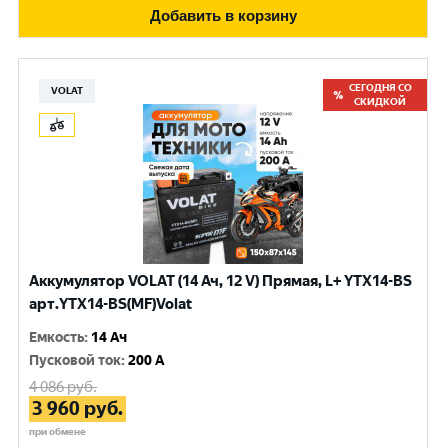
Добавить в корзину
СЕГОДНЯ СО
VOLAT
СКИДКОЙ
Аккумулятор VOLAT (14 Ач, 12 V) Прямая, L+ YTX14-BS
арт.YTX14-BS(MF)Volat
Емкость
:
14 Ач
Пусковой ток
:
200 A
4 086
руб.
3 960
руб.
при обмене