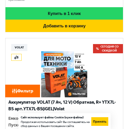
Купить в 1 клик
Добавить в корзину
СЕГОДНЯ СО
VOLAT
СКИДКОЙ
Фильтр
Аккумулятор VOLAT (7 Ач, 12 V) Обратная, R+ YTX7L-
BS арт.YTX7L-BS(iGEL)Volat
Сайт использует файлы Cookie (куки-файлы)
Емкость
:
7 Ач
Принять
Продолжая использовать сайт Вы соглашаетесь на
Пусковой ток
:
100 A
сбор данных о Вашем посещении сайта.