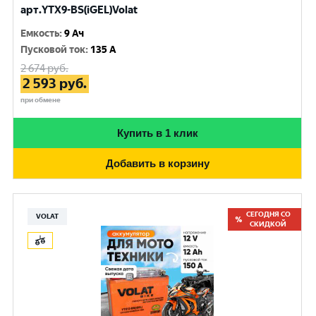
арт.YTX9-BS(iGEL)Volat
Емкость
:
9 Ач
Пусковой ток
:
135 A
2 674
руб.
2 593
руб.
при обмене
Купить в 1 клик
Добавить в корзину
СЕГОДНЯ СО
VOLAT
СКИДКОЙ