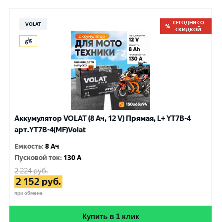
СЕГОДНЯ СО
VOLAT
СКИДКОЙ
Аккумулятор VOLAT (8 Ач, 12 V) Прямая, L+ YT7B-4
арт.YT7B-4(MF)Volat
Емкость
:
8 Ач
Пусковой ток
:
130 A
2 224
руб.
2 152
руб.
при обмене
Купить в 1 клик