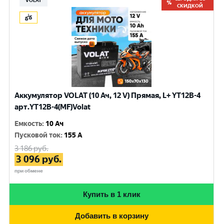
VOLAT
СКИДКОЙ
Аккумулятор VOLAT (10 Ач, 12 V) Прямая, L+ YT12B-4
арт.YT12B-4(MF)Volat
Емкость
:
10 Ач
Пусковой ток
:
155 A
3 186
руб.
3 096
руб.
при обмене
Купить в 1 клик
Добавить в корзину