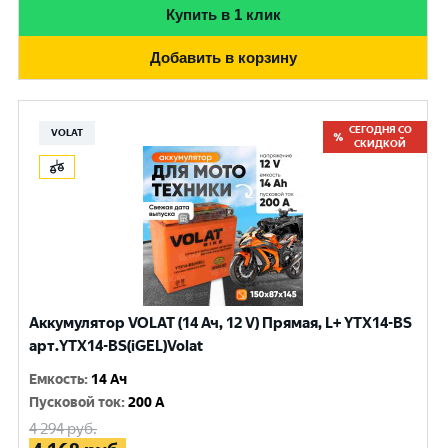
Купить в 1 клик
Добавить в корзину
СЕГОДНЯ СО
VOLAT
СКИДКОЙ
Аккумулятор VOLAT (14 Ач, 12 V) Прямая, L+ YTX14-BS
арт.YTX14-BS(iGEL)Volat
Емкость
:
14 Ач
Пусковой ток
:
200 A
4 294
руб.