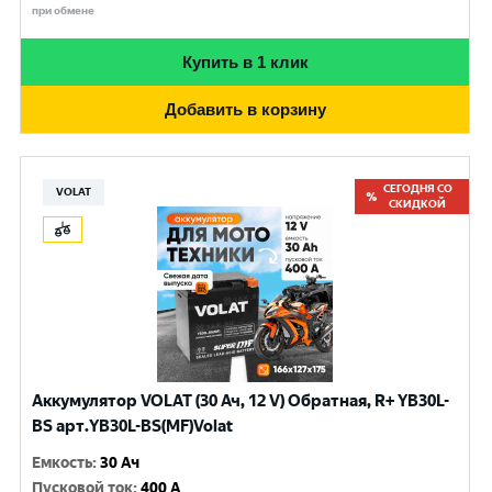
при обмене
Купить в 1 клик
Добавить в корзину
СЕГОДНЯ СО
VOLAT
СКИДКОЙ
Аккумулятор VOLAT (30 Ач, 12 V) Обратная, R+ YB30L-
BS арт.YB30L-BS(MF)Volat
Емкость
:
30 Ач
Пусковой ток
:
400 A