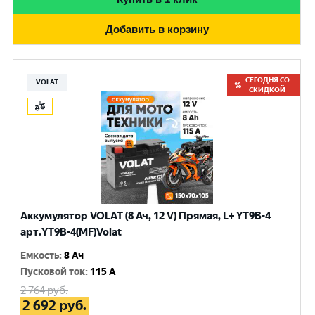
Добавить в корзину
СЕГОДНЯ СО
VOLAT
СКИДКОЙ
Аккумулятор VOLAT (8 Ач, 12 V) Прямая, L+ YT9B-4
арт.YT9B-4(MF)Volat
Емкость
:
8 Ач
Пусковой ток
:
115 A
2 764
руб.
2 692
руб.