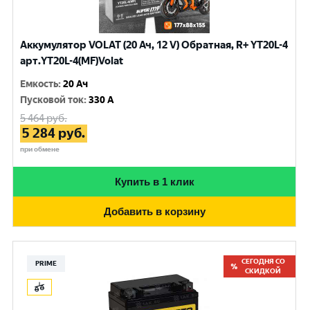
Аккумулятор VOLAT (20 Ач, 12 V) Обратная, R+ YT20L-4
арт.YT20L-4(MF)Volat
Емкость
:
20 Ач
Пусковой ток
:
330 A
5 464
руб.
5 284
руб.
при обмене
Купить в 1 клик
Добавить в корзину
СЕГОДНЯ СО
PRIME
СКИДКОЙ