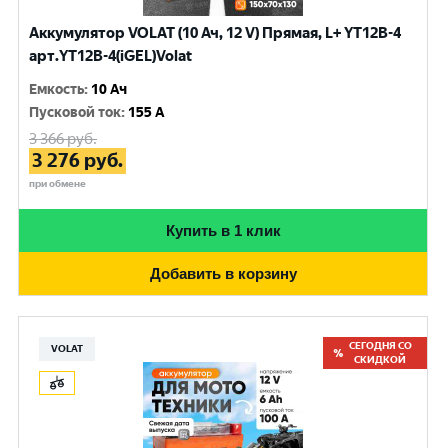
Аккумулятор VOLAT (10 Ач, 12 V) Прямая, L+ YT12B-4
арт.YT12B-4(iGEL)Volat
Емкость
:
10 Ач
Пусковой ток
:
155 A
3 366
руб.
3 276
руб.
при обмене
Купить в 1 клик
Добавить в корзину
СЕГОДНЯ СО
VOLAT
СКИДКОЙ