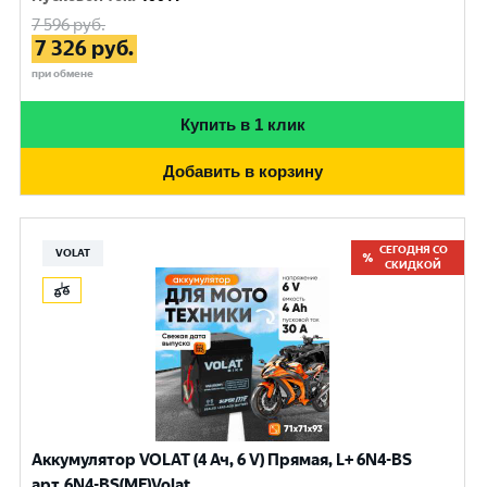
7 596
руб.
7 326
руб.
при обмене
Купить в 1 клик
Добавить в корзину
СЕГОДНЯ СО
VOLAT
СКИДКОЙ
Аккумулятор VOLAT (4 Ач, 6 V) Прямая, L+ 6N4-BS
арт.6N4-BS(MF)Volat