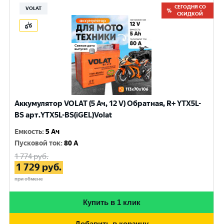
СЕГОДНЯ СО
VOLAT
СКИДКОЙ
Аккумулятор VOLAT (5 Ач, 12 V) Обратная, R+ YTX5L-
BS арт.YTX5L-BS(iGEL)Volat
Емкость
:
5 Ач
Пусковой ток
:
80 A
1 774
руб.
1 729
руб.
при обмене
Купить в 1 клик
Добавить в корзину