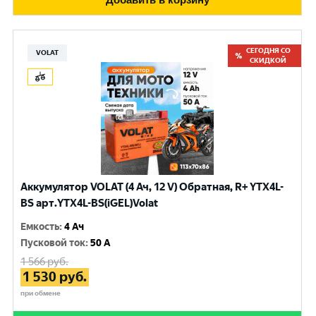
СЕГОДНЯ СО
VOLAT
СКИДКОЙ
Аккумулятор VOLAT (4 Ач, 12 V) Обратная, R+ YTX4L-
BS арт.YTX4L-BS(iGEL)Volat
Емкость
:
4 Ач
Пусковой ток
:
50 A
1 566
руб.
1 530
руб.
при обмене