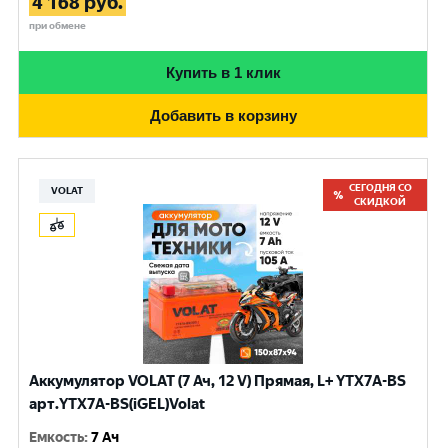
4 168
руб.
при обмене
Купить в 1 клик
Добавить в корзину
СЕГОДНЯ СО
VOLAT
СКИДКОЙ
Аккумулятор VOLAT (7 Ач, 12 V) Прямая, L+ YTX7A-BS
арт.YTX7A-BS(iGEL)Volat
Емкость
:
7 Ач