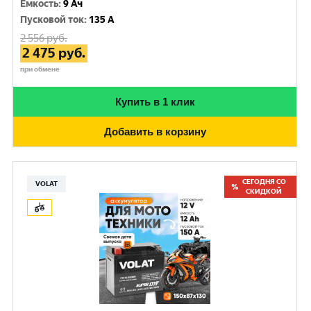
Емкость
:
9 Ач
Пусковой ток
:
135 A
2 556
руб.
2 475
руб.
при обмене
Купить в 1 клик
Добавить в корзину
СЕГОДНЯ СО
VOLAT
СКИДКОЙ