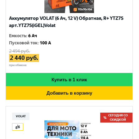
Аккумулятор VOLAT (6 Ач, 12 V) Обратная, R+ YTZ7S
арт.YTZ7S(iGEL)Volat
Емкость
:
6 Ач
Пусковой ток
:
100 A
2 494
руб.
2 440
руб.
при обмене
Купить в 1 клик
Добавить в корзину
СЕГОДНЯ СО
VOLAT
СКИДКОЙ