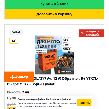
Купить в 1 клик
Добавить в корзину
СЕГОДНЯ СО
VOLAT
СКИДКОЙ
Фильтр
Аккумулятор VOLAT (7 Ач, 12 V) Обратная, R+ YTX7L-
BS арт.YTX7L-BS(iGEL)Volat
Емкость
:
7 Ач
Пусковой ток
:
100 A
Сайт использует файлы Cookie (куки-файлы)
Принять
Продолжая использовать сайт Вы соглашаетесь на
2 314
руб.
сбор данных о Вашем посещении сайта.