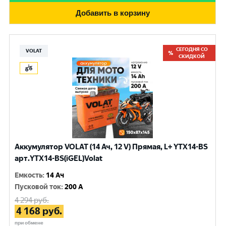
Добавить в корзину
СЕГОДНЯ СО
VOLAT
СКИДКОЙ
Аккумулятор VOLAT (14 Ач, 12 V) Прямая, L+ YTX14-BS
арт.YTX14-BS(iGEL)Volat
Емкость
:
14 Ач
Пусковой ток
:
200 A
4 294
руб.
4 168
руб.
при обмене