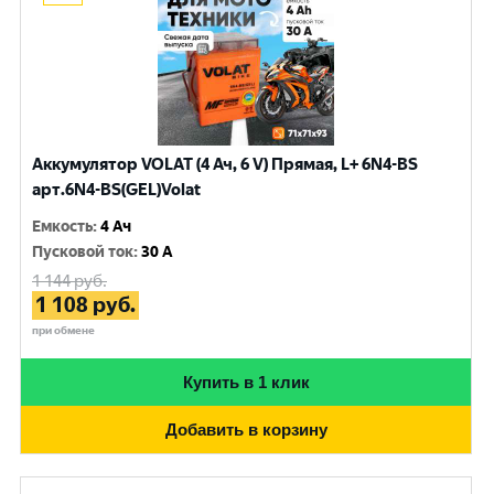
Аккумулятор VOLAT (4 Ач, 6 V) Прямая, L+ 6N4-BS
арт.6N4-BS(GEL)Volat
Емкость
:
4 Ач
Пусковой ток
:
30 A
1 144
руб.
1 108
руб.
при обмене
Купить в 1 клик
Добавить в корзину