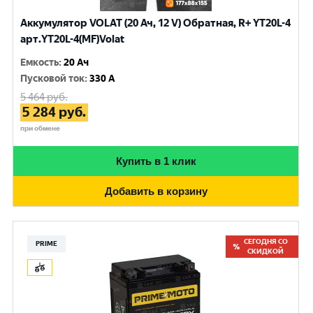
Аккумулятор VOLAT (20 Ач, 12 V) Обратная, R+ YT20L-4
арт.YT20L-4(MF)Volat
Емкость
:
20 Ач
Пусковой ток
:
330 A
5 464
руб.
5 284
руб.
при обмене
Купить в 1 клик
Добавить в корзину
СЕГОДНЯ СО
PRIME
СКИДКОЙ