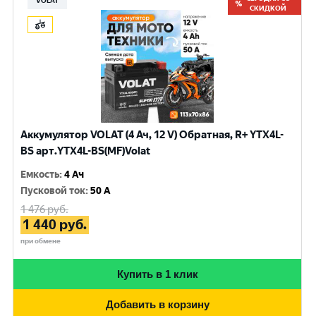
VOLAT
СКИДКОЙ
Аккумулятор VOLAT (4 Ач, 12 V) Обратная, R+ YTX4L-
BS арт.YTX4L-BS(MF)Volat
Емкость
:
4 Ач
Пусковой ток
:
50 A
1 476
руб.
1 440
руб.
при обмене
Купить в 1 клик
Добавить в корзину