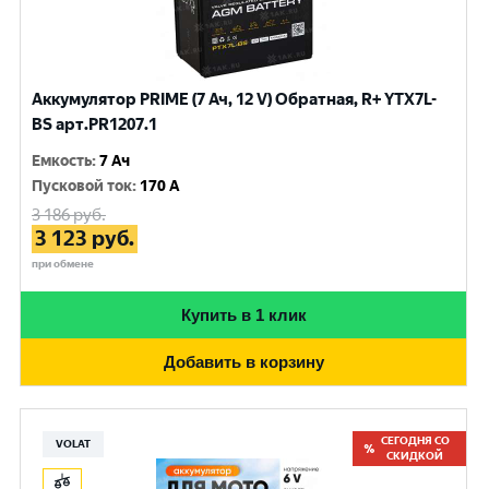
Аккумулятор PRIME (7 Ач, 12 V) Обратная, R+ YTX7L-
BS арт.PR1207.1
Емкость
:
7 Ач
Пусковой ток
:
170 A
3 186
руб.
3 123
руб.
при обмене
Купить в 1 клик
Добавить в корзину
СЕГОДНЯ СО
VOLAT
СКИДКОЙ