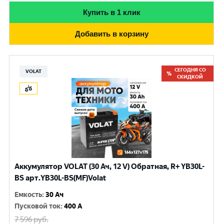
Купить в 1 клик
Добавить в корзину
СЕГОДНЯ СО
VOLAT
СКИДКОЙ
Аккумулятор VOLAT (30 Ач, 12 V) Обратная, R+ YB30L-
BS арт.YB30L-BS(MF)Volat
Емкость
:
30 Ач
Пусковой ток
:
400 A
7 596
руб.