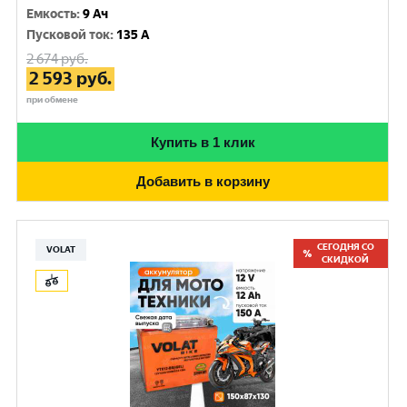
Емкость
:
9 Ач
Пусковой ток
:
135 A
2 674
руб.
2 593
руб.
при обмене
Купить в 1 клик
Добавить в корзину
СЕГОДНЯ СО
VOLAT
СКИДКОЙ