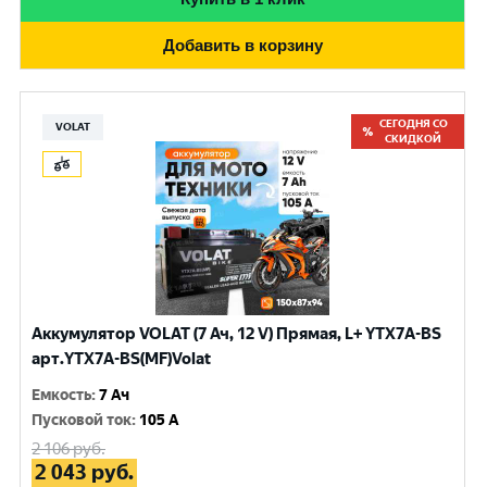
Добавить в корзину
СЕГОДНЯ СО
VOLAT
СКИДКОЙ
Аккумулятор VOLAT (7 Ач, 12 V) Прямая, L+ YTX7A-BS
арт.YTX7A-BS(MF)Volat
Емкость
:
7 Ач
Пусковой ток
:
105 A
2 106
руб.
2 043
руб.