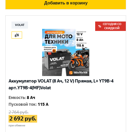
Добавить в корзину
СЕГОДНЯ СО
VOLAT
СКИДКОЙ
Аккумулятор VOLAT (8 Ач, 12 V) Прямая, L+ YT9B-4
арт.YT9B-4(MF)Volat
Емкость
:
8 Ач
Пусковой ток
:
115 A
2 764
руб.
2 692
руб.
при обмене