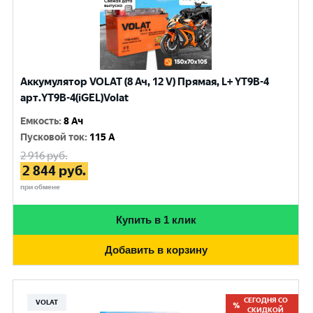
Аккумулятор VOLAT (8 Ач, 12 V) Прямая, L+ YT9B-4
арт.YT9B-4(iGEL)Volat
Емкость
:
8 Ач
Пусковой ток
:
115 A
2 916
руб.
2 844
руб.
при обмене
Купить в 1 клик
Добавить в корзину
СЕГОДНЯ СО
VOLAT
СКИДКОЙ