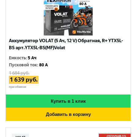
Аккумулятор VOLAT (5 Ач, 12 V) Обратная, R+ YTX5L-
BS арт.YTX5L-BS(MF)Volat
Емкость
:
5 Ач
Пусковой ток
:
80 A
1 684
руб.
1 639
руб.
при обмене
Купить в 1 клик
Добавить в корзину
СЕГОДНЯ СО