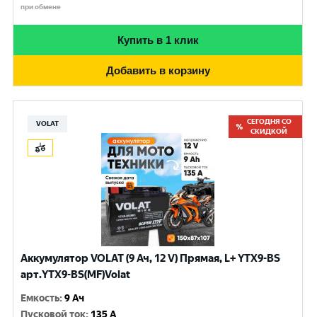
при обмене
Купить в 1 клик
Добавить в корзину
СЕГОДНЯ СО
VOLAT
СКИДКОЙ
Аккумулятор VOLAT (9 Ач, 12 V) Прямая, L+ YTX9-BS
арт.YTX9-BS(MF)Volat
Емкость
:
9 Ач
Пусковой ток
:
135 A