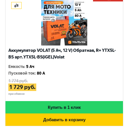
Аккумулятор VOLAT (5 Ач, 12 V) Обратная, R+ YTX5L-
BS арт.YTX5L-BS(iGEL)Volat
Емкость
:
5 Ач
Пусковой ток
:
80 A
1 774
руб.
1 729
руб.
при обмене
Купить в 1 клик
Добавить в корзину