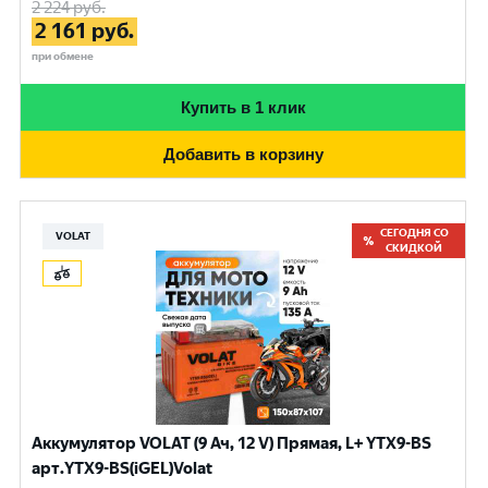
2 224
руб.
2 161
руб.
при обмене
Купить в 1 клик
Добавить в корзину
СЕГОДНЯ СО
VOLAT
СКИДКОЙ
Аккумулятор VOLAT (9 Ач, 12 V) Прямая, L+ YTX9-BS
арт.YTX9-BS(iGEL)Volat