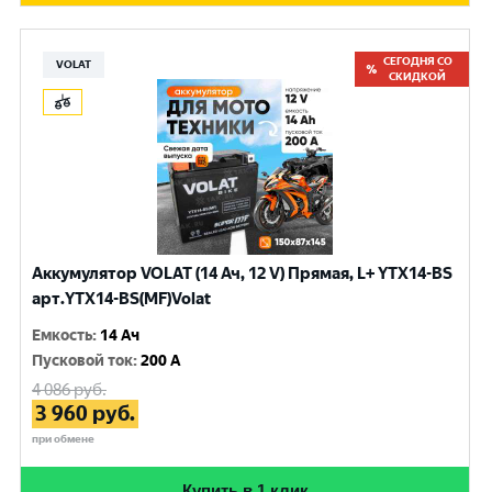
СЕГОДНЯ СО
VOLAT
СКИДКОЙ
Аккумулятор VOLAT (14 Ач, 12 V) Прямая, L+ YTX14-BS
арт.YTX14-BS(MF)Volat
Емкость
:
14 Ач
Пусковой ток
:
200 A
4 086
руб.
3 960
руб.
при обмене
Купить в 1 клик