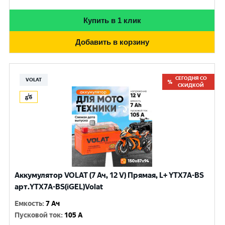
Купить в 1 клик
Добавить в корзину
СЕГОДНЯ СО
VOLAT
СКИДКОЙ
Аккумулятор VOLAT (7 Ач, 12 V) Прямая, L+ YTX7A-BS
арт.YTX7A-BS(iGEL)Volat
Емкость
:
7 Ач
Пусковой ток
:
105 A