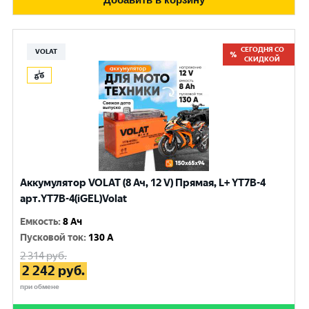
СЕГОДНЯ СО
VOLAT
СКИДКОЙ
Аккумулятор VOLAT (8 Ач, 12 V) Прямая, L+ YT7B-4
арт.YT7B-4(iGEL)Volat
Емкость
:
8 Ач
Пусковой ток
:
130 A
2 314
руб.
2 242
руб.
при обмене