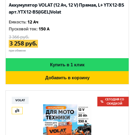
Аккумулятор VOLAT (12 Ач, 12 V) Прямая, L+ YTX12-BS
арт.YTX12-BS(iGEL)Volat
Емкость
:
12 Ач
Пусковой ток
:
150 A
3 366
руб.
3 258
руб.
при обмене
Купить в 1 клик
Добавить в корзину
СЕГОДНЯ СО
VOLAT
СКИДКОЙ