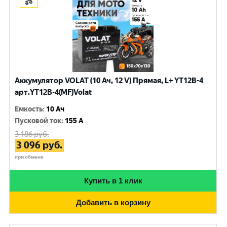
Аккумулятор VOLAT (10 Ач, 12 V) Прямая, L+ YT12B-4
арт.YT12B-4(MF)Volat
Емкость
:
10 Ач
Пусковой ток
:
155 A
3 186
руб.
3 096
руб.
при обмене
Купить в 1 клик
Добавить в корзину