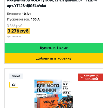
Аккумулятор VOLAT (10 Ач, 12 V) Прямая, L+ YT12B-4
арт.YT12B-4(iGEL)Volat
Емкость
:
10 Ач
Пусковой ток
:
155 A
3 366
руб.
3 276
руб.
при обмене
Купить в 1 клик
Добавить в корзину
СЕГОДНЯ СО
VOLAT
СКИДКОЙ