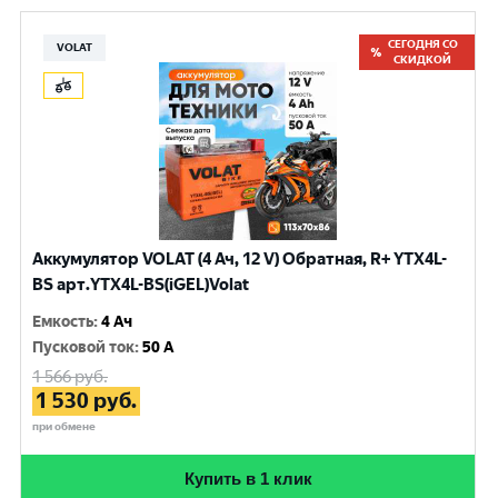
СЕГОДНЯ СО
VOLAT
СКИДКОЙ
Аккумулятор VOLAT (4 Ач, 12 V) Обратная, R+ YTX4L-
BS арт.YTX4L-BS(iGEL)Volat
Емкость
:
4 Ач
Пусковой ток
:
50 A
1 566
руб.
1 530
руб.
при обмене
Купить в 1 клик