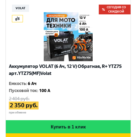
СЕГОДНЯ СО
VOLAT
СКИДКОЙ
Аккумулятор VOLAT (6 Ач, 12 V) Обратная, R+ YTZ7S
арт.YTZ7S(MF)Volat
Емкость
:
6 Ач
Пусковой ток
:
100 A
2 404
руб.
2 350
руб.
при обмене
Купить в 1 клик