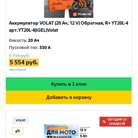
Аккумулятор VOLAT (20 Ач, 12 V) Обратная, R+ YT20L-4
арт.YT20L-4(iGEL)Volat
Емкость
:
20 Ач
Пусковой ток
:
330 A
5 734
руб.
5 554
руб.
при обмене
Купить в 1 клик
Добавить в корзину
СЕГОДНЯ СО
VOLAT
СКИДКОЙ