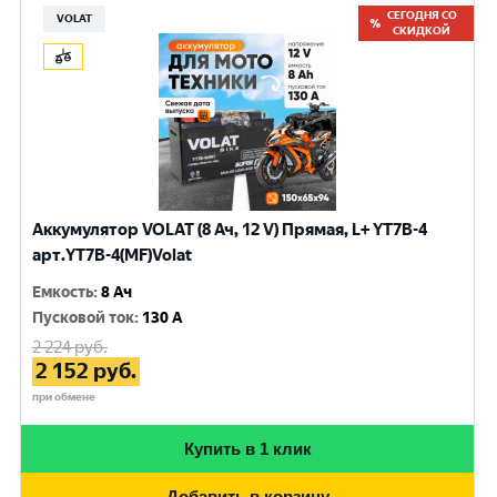
СЕГОДНЯ СО
VOLAT
СКИДКОЙ
Аккумулятор VOLAT (8 Ач, 12 V) Прямая, L+ YT7B-4
арт.YT7B-4(MF)Volat
Емкость
:
8 Ач
Пусковой ток
:
130 A
2 224
руб.
2 152
руб.
при обмене
Купить в 1 клик
Добавить в корзину