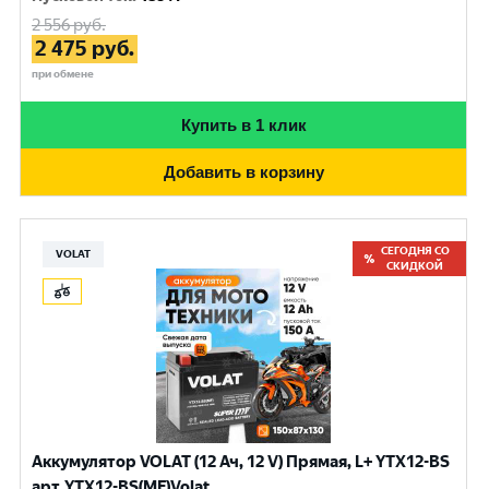
2 556
руб.
2 475
руб.
при обмене
Купить в 1 клик
Добавить в корзину
СЕГОДНЯ СО
VOLAT
СКИДКОЙ
Аккумулятор VOLAT (12 Ач, 12 V) Прямая, L+ YTX12-BS
арт.YTX12-BS(MF)Volat