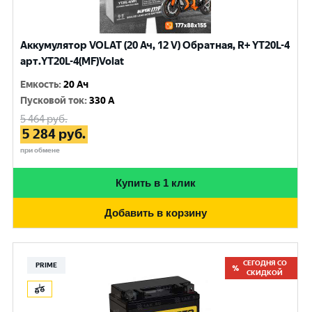
Аккумулятор VOLAT (20 Ач, 12 V) Обратная, R+ YT20L-4
арт.YT20L-4(MF)Volat
Емкость
:
20 Ач
Пусковой ток
:
330 A
5 464
руб.
5 284
руб.
при обмене
Купить в 1 клик
Добавить в корзину
СЕГОДНЯ СО
PRIME
СКИДКОЙ