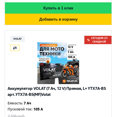
Купить в 1 клик
Добавить в корзину
СЕГОДНЯ СО
VOLAT
СКИДКОЙ
Аккумулятор VOLAT (7 Ач, 12 V) Прямая, L+ YTX7A-BS
арт.YTX7A-BS(MF)Volat
Емкость
:
7 Ач
Пусковой ток
:
105 A
2 106
руб.