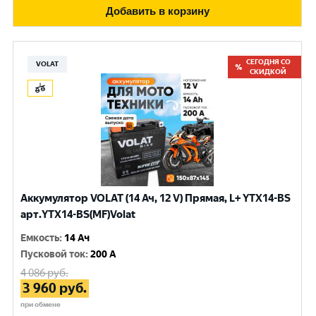
Добавить в корзину
СЕГОДНЯ СО
VOLAT
СКИДКОЙ
Аккумулятор VOLAT (14 Ач, 12 V) Прямая, L+ YTX14-BS
арт.YTX14-BS(MF)Volat
Емкость
:
14 Ач
Пусковой ток
:
200 A
4 086
руб.
3 960
руб.
при обмене