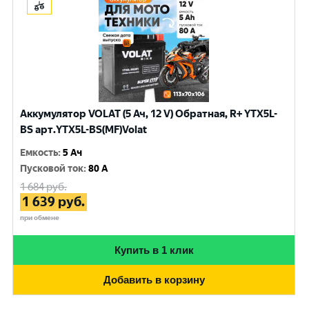
Аккумулятор VOLAT (5 Ач, 12 V) Обратная, R+ YTX5L-
BS арт.YTX5L-BS(MF)Volat
Емкость
:
5 Ач
Пусковой ток
:
80 A
1 684
руб.
1 639
руб.
при обмене
Купить в 1 клик
Добавить в корзину