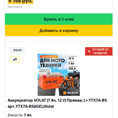
4 168
руб.
при обмене
Купить в 1 клик
Добавить в корзину
СЕГОДНЯ СО
VOLAT
СКИДКОЙ
Аккумулятор VOLAT (7 Ач, 12 V) Прямая, L+ YTX7A-BS
арт.YTX7A-BS(iGEL)Volat
Емкость
:
7 Ач