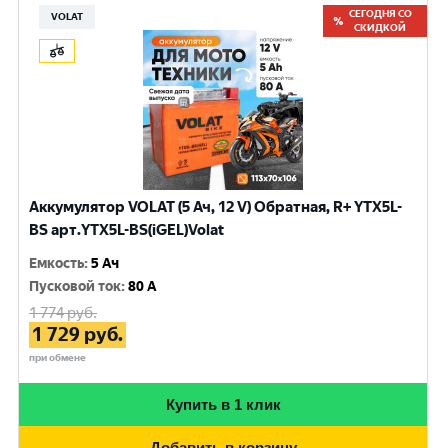
СЕГОДНЯ СО
VOLAT
СКИДКОЙ
Аккумулятор VOLAT (5 Ач, 12 V) Обратная, R+ YTX5L-
BS арт.YTX5L-BS(iGEL)Volat
Емкость
:
5 Ач
Пусковой ток
:
80 A
1 774
руб.
1 729
руб.
при обмене
Купить в 1 клик
Добавить в корзину