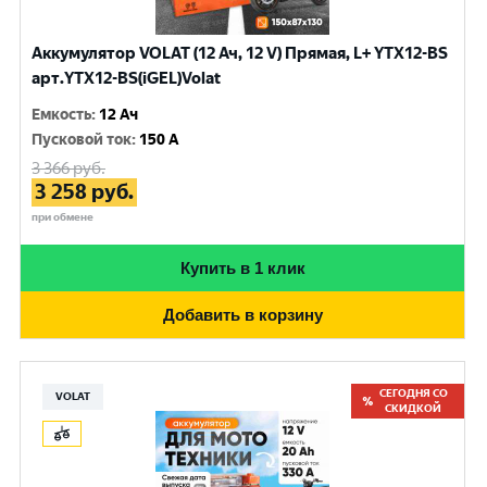
Аккумулятор VOLAT (12 Ач, 12 V) Прямая, L+ YTX12-BS
арт.YTX12-BS(iGEL)Volat
Емкость
:
12 Ач
Пусковой ток
:
150 A
3 366
руб.
3 258
руб.
при обмене
Купить в 1 клик
Добавить в корзину
СЕГОДНЯ СО
VOLAT
СКИДКОЙ