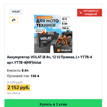
СЕГОДНЯ СО
VOLAT
СКИДКОЙ
Аккумулятор VOLAT (8 Ач, 12 V) Прямая, L+ YT7B-4
арт.YT7B-4(MF)Volat
Емкость
:
8 Ач
Пусковой ток
:
130 A
2 224
руб.
2 152
руб.
при обмене
Купить в 1 клик