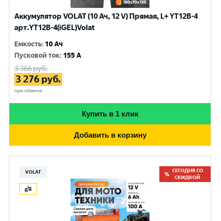
Аккумулятор VOLAT (10 Ач, 12 V) Прямая, L+ YT12B-4
арт.YT12B-4(iGEL)Volat
Емкость
:
10 Ач
Пусковой ток
:
155 A
3 366
руб.
3 276
руб.
при обмене
Купить в 1 клик
Добавить в корзину
СЕГОДНЯ СО
VOLAT
СКИДКОЙ