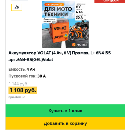
СКИДКОЙ
Аккумулятор VOLAT (4 Ач, 6 V) Прямая, L+ 6N4-BS
арт.6N4-BS(GEL)Volat
Емкость
:
4 Ач
Пусковой ток
:
30 A
1 144
руб.
1 108
руб.
при обмене
Купить в 1 клик
Добавить в корзину