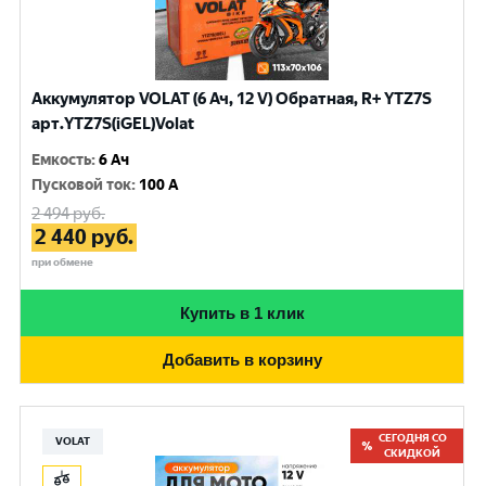
Аккумулятор VOLAT (6 Ач, 12 V) Обратная, R+ YTZ7S
арт.YTZ7S(iGEL)Volat
Емкость
:
6 Ач
Пусковой ток
:
100 A
2 494
руб.
2 440
руб.
при обмене
Купить в 1 клик
Добавить в корзину
СЕГОДНЯ СО
VOLAT
СКИДКОЙ