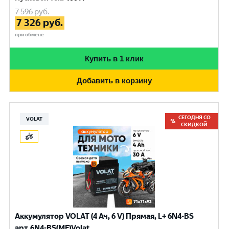
7 596
руб.
7 326
руб.
при обмене
Купить в 1 клик
Добавить в корзину
СЕГОДНЯ СО
VOLAT
СКИДКОЙ
Аккумулятор VOLAT (4 Ач, 6 V) Прямая, L+ 6N4-BS
арт.6N4-BS(MF)Volat