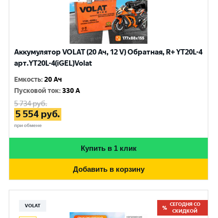
Аккумулятор VOLAT (20 Ач, 12 V) Обратная, R+ YT20L-4
арт.YT20L-4(iGEL)Volat
Емкость
:
20 Ач
Пусковой ток
:
330 A
5 734
руб.
5 554
руб.
при обмене
Купить в 1 клик
Добавить в корзину
СЕГОДНЯ СО
VOLAT
СКИДКОЙ