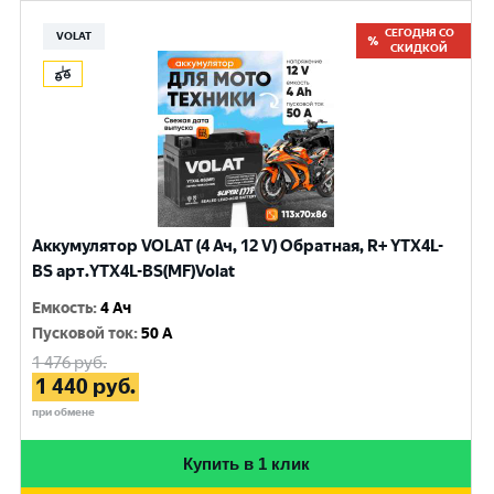
СЕГОДНЯ СО
VOLAT
СКИДКОЙ
Аккумулятор VOLAT (4 Ач, 12 V) Обратная, R+ YTX4L-
BS арт.YTX4L-BS(MF)Volat
Емкость
:
4 Ач
Пусковой ток
:
50 A
1 476
руб.
1 440
руб.
при обмене
Купить в 1 клик