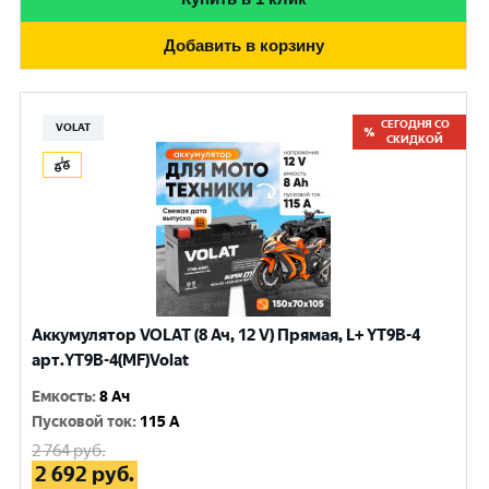
Добавить в корзину
СЕГОДНЯ СО
VOLAT
СКИДКОЙ
Аккумулятор VOLAT (8 Ач, 12 V) Прямая, L+ YT9B-4
арт.YT9B-4(MF)Volat
Емкость
:
8 Ач
Пусковой ток
:
115 A
2 764
руб.
2 692
руб.