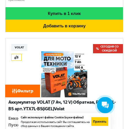
Купить в 1 клик
Добавить в корзину
СЕГОДНЯ СО
VOLAT
СКИДКОЙ
Фильтр
Аккумулятор VOLAT (7 Ач, 12 V) Обратная, R+ YTX7L-
BS арт.YTX7L-BS(iGEL)Volat
Сайт использует файлы Cookie (куки-файлы)
Емкость
:
7 Ач
Принять
Продолжая использовать сайт Вы соглашаетесь на
Пусковой ток
:
100 A
сбор данных о Вашем посещении сайта.