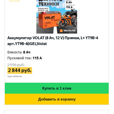
Аккумулятор VOLAT (8 Ач, 12 V) Прямая, L+ YT9B-4
арт.YT9B-4(iGEL)Volat
Емкость
:
8 Ач
Пусковой ток
:
115 A
2 916
руб.
2 844
руб.
при обмене
Купить в 1 клик
Добавить в корзину