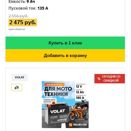
Емкость
:
9 Ач
Пусковой ток
:
135 A
2 556
руб.
2 475
руб.
при обмене
Купить в 1 клик
Добавить в корзину
СЕГОДНЯ СО
VOLAT
СКИДКОЙ