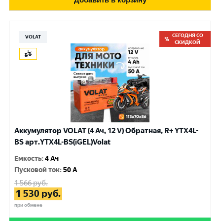
СЕГОДНЯ СО
VOLAT
СКИДКОЙ
Аккумулятор VOLAT (4 Ач, 12 V) Обратная, R+ YTX4L-
BS арт.YTX4L-BS(iGEL)Volat
Емкость
:
4 Ач
Пусковой ток
:
50 A
1 566
руб.
1 530
руб.
при обмене