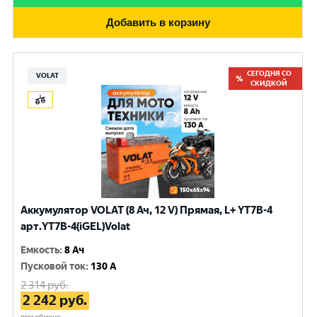
Добавить в корзину
СЕГОДНЯ СО
VOLAT
СКИДКОЙ
Аккумулятор VOLAT (8 Ач, 12 V) Прямая, L+ YT7B-4
арт.YT7B-4(iGEL)Volat
Емкость
:
8 Ач
Пусковой ток
:
130 A
2 314
руб.
2 242
руб.
при обмене