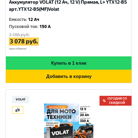
Аккумулятор VOLAT (12 Ач, 12 V) Прямая, L+ YTX12-BS
арт.YTX12-BS(MF)Volat
Емкость
:
12 Ач
Пусковой ток
:
150 A
3 186
руб.
3 078
руб.
при обмене
Купить в 1 клик
Добавить в корзину
СЕГОДНЯ СО
VOLAT
СКИДКОЙ