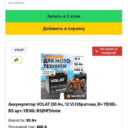
при обмене
Купить в 1 клик
Добавить в корзину
СЕГОДНЯ СО
VOLAT
СКИДКОЙ
Аккумулятор VOLAT (30 Ач, 12 V) Обратная, R+ YB30L-
BS арт.YB30L-BS(MF)Volat
Емкость
:
30 Ач
Пусковой ток
:
400 A