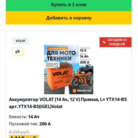
Купить в 1 клик
Добавить в корзину
СЕГОДНЯ СО
VOLAT
СКИДКОЙ
Аккумулятор VOLAT (14 Ач, 12 V) Прямая, L+ YTX14-BS
арт.YTX14-BS(iGEL)Volat
Емкость
:
14 Ач
Пусковой ток
:
200 A
4 294
руб.