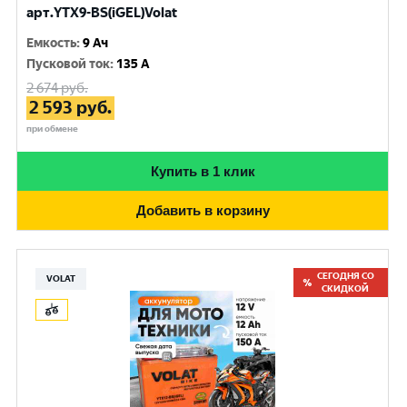
арт.YTX9-BS(iGEL)Volat
Емкость
:
9 Ач
Пусковой ток
:
135 A
2 674
руб.
2 593
руб.
при обмене
Купить в 1 клик
Добавить в корзину
СЕГОДНЯ СО
VOLAT
СКИДКОЙ