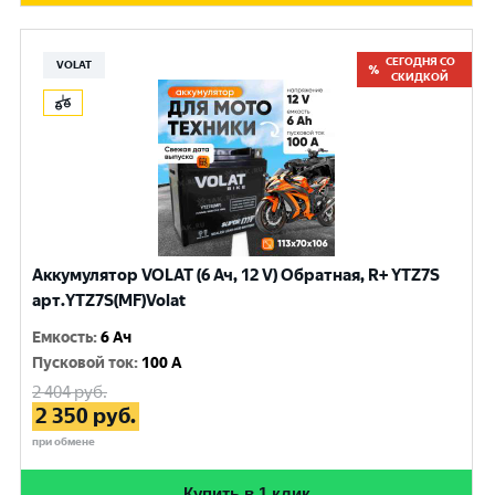
СЕГОДНЯ СО
VOLAT
СКИДКОЙ
Аккумулятор VOLAT (6 Ач, 12 V) Обратная, R+ YTZ7S
арт.YTZ7S(MF)Volat
Емкость
:
6 Ач
Пусковой ток
:
100 A
2 404
руб.
2 350
руб.
при обмене
Купить в 1 клик