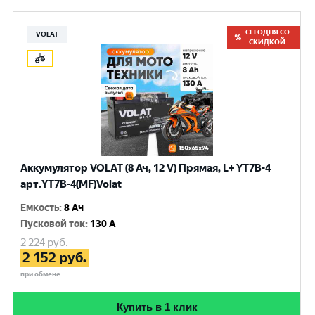
СЕГОДНЯ СО
VOLAT
СКИДКОЙ
Аккумулятор VOLAT (8 Ач, 12 V) Прямая, L+ YT7B-4
арт.YT7B-4(MF)Volat
Емкость
:
8 Ач
Пусковой ток
:
130 A
2 224
руб.
2 152
руб.
при обмене
Купить в 1 клик