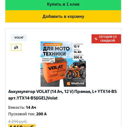
Купить в 1 клик
Добавить в корзину
СЕГОДНЯ СО
VOLAT
СКИДКОЙ
Аккумулятор VOLAT (14 Ач, 12 V) Прямая, L+ YTX14-BS
арт.YTX14-BS(iGEL)Volat
Емкость
:
14 Ач
Пусковой ток
:
200 A
4 294
руб.