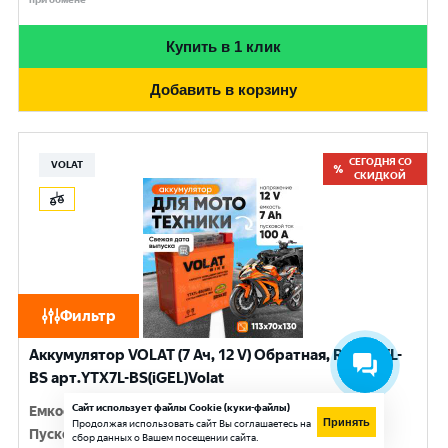
Купить в 1 клик
Добавить в корзину
СЕГОДНЯ СО
VOLAT
СКИДКОЙ
Фильтр
Аккумулятор VOLAT (7 Ач, 12 V) Обратная, R+ YTX7L-
BS арт.YTX7L-BS(iGEL)Volat
Сайт использует файлы Cookie (куки-файлы)
Емкость
:
7 Ач
Принять
Продолжая использовать сайт Вы соглашаетесь на
Пусковой ток
:
100 A
сбор данных о Вашем посещении сайта.