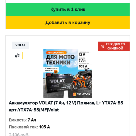
Купить в 1 клик
Добавить в корзину
СЕГОДНЯ СО
VOLAT
СКИДКОЙ
Аккумулятор VOLAT (7 Ач, 12 V) Прямая, L+ YTX7A-BS
арт.YTX7A-BS(MF)Volat
Емкость
:
7 Ач
Пусковой ток
:
105 A
2 106
руб.