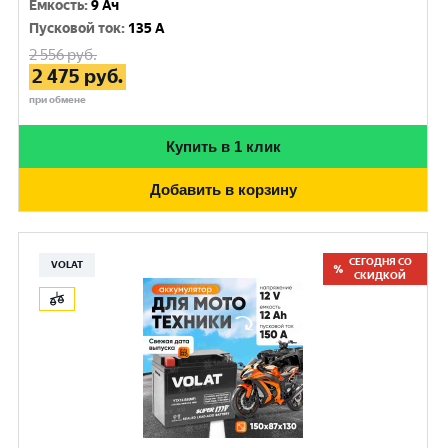
Емкость
:
9 Ач
Пусковой ток
:
135 A
2 556
руб.
2 475
руб.
при обмене
Купить в 1 клик
Добавить в корзину
СЕГОДНЯ СО
VOLAT
СКИДКОЙ