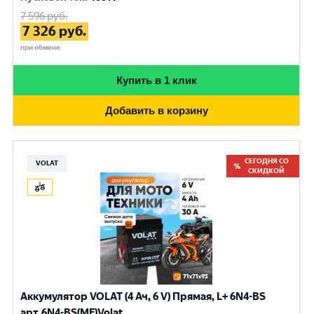
7 596
руб.
7 326
руб.
при обмене
Купить в 1 клик
Добавить в корзину
СЕГОДНЯ СО
VOLAT
СКИДКОЙ
Аккумулятор VOLAT (4 Ач, 6 V) Прямая, L+ 6N4-BS
арт.6N4-BS(MF)Volat