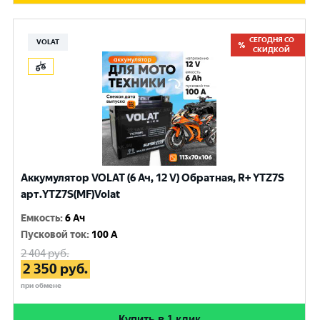
СЕГОДНЯ СО
VOLAT
СКИДКОЙ
Аккумулятор VOLAT (6 Ач, 12 V) Обратная, R+ YTZ7S
арт.YTZ7S(MF)Volat
Емкость
:
6 Ач
Пусковой ток
:
100 A
2 404
руб.
2 350
руб.
при обмене
Купить в 1 клик