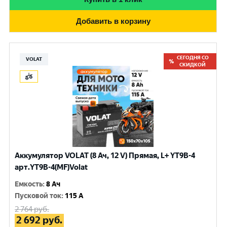
Добавить в корзину
СЕГОДНЯ СО
VOLAT
СКИДКОЙ
Аккумулятор VOLAT (8 Ач, 12 V) Прямая, L+ YT9B-4
арт.YT9B-4(MF)Volat
Емкость
:
8 Ач
Пусковой ток
:
115 A
2 764
руб.
2 692
руб.