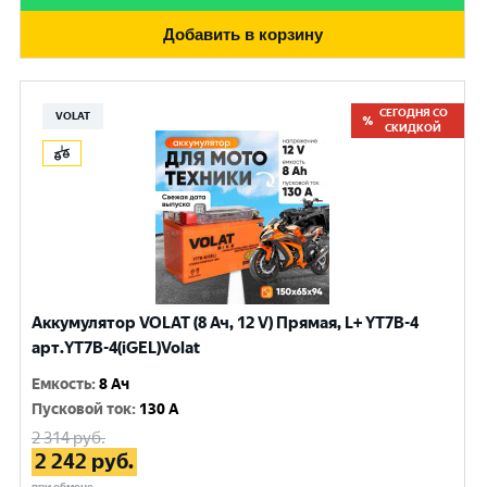
Добавить в корзину
СЕГОДНЯ СО
VOLAT
СКИДКОЙ
Аккумулятор VOLAT (8 Ач, 12 V) Прямая, L+ YT7B-4
арт.YT7B-4(iGEL)Volat
Емкость
:
8 Ач
Пусковой ток
:
130 A
2 314
руб.
2 242
руб.
при обмене