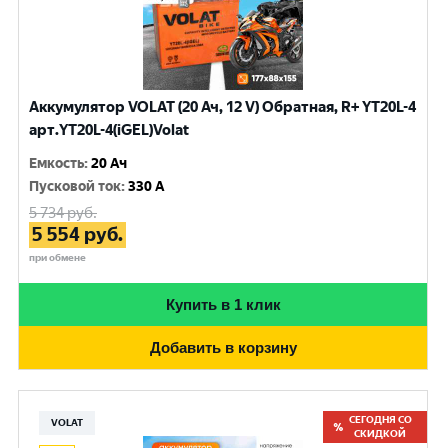
Аккумулятор VOLAT (20 Ач, 12 V) Обратная, R+ YT20L-4
арт.YT20L-4(iGEL)Volat
Емкость
:
20 Ач
Пусковой ток
:
330 A
5 734
руб.
5 554
руб.
при обмене
Купить в 1 клик
Добавить в корзину
СЕГОДНЯ СО
VOLAT
СКИДКОЙ