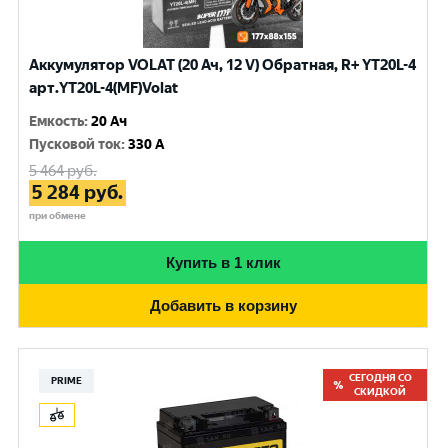
Аккумулятор VOLAT (20 Ач, 12 V) Обратная, R+ YT20L-4
арт.YT20L-4(MF)Volat
Емкость
:
20 Ач
Пусковой ток
:
330 A
5 464
руб.
5 284
руб.
при обмене
Купить в 1 клик
Добавить в корзину
СЕГОДНЯ СО
PRIME
СКИДКОЙ