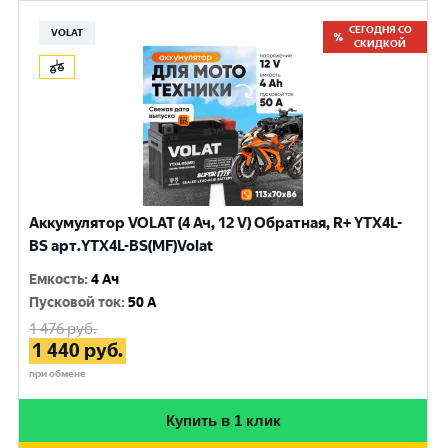
СЕГОДНЯ СО
VOLAT
СКИДКОЙ
Аккумулятор VOLAT (4 Ач, 12 V) Обратная, R+ YTX4L-
BS арт.YTX4L-BS(MF)Volat
Емкость
:
4 Ач
Пусковой ток
:
50 A
1 476
руб.
1 440
руб.
при обмене
Купить в 1 клик