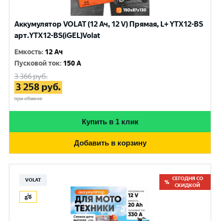
Аккумулятор VOLAT (12 Ач, 12 V) Прямая, L+ YTX12-BS
арт.YTX12-BS(iGEL)Volat
Емкость
:
12 Ач
Пусковой ток
:
150 A
3 366
руб.
3 258
руб.
при обмене
Купить в 1 клик
Добавить в корзину
СЕГОДНЯ СО
VOLAT
СКИДКОЙ