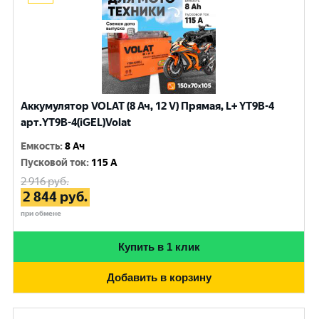
Аккумулятор VOLAT (8 Ач, 12 V) Прямая, L+ YT9B-4
арт.YT9B-4(iGEL)Volat
Емкость
:
8 Ач
Пусковой ток
:
115 A
2 916
руб.
2 844
руб.
при обмене
Купить в 1 клик
Добавить в корзину