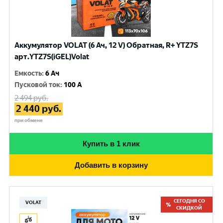
Аккумулятор VOLAT (6 Ач, 12 V) Обратная, R+ YTZ7S
арт.YTZ7S(iGEL)Volat
Емкость
:
6 Ач
Пусковой ток
:
100 A
2 494
руб.
2 440
руб.
при обмене
Купить в 1 клик
Добавить в корзину
СЕГОДНЯ СО
VOLAT
СКИДКОЙ