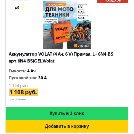
СКИДКОЙ
Аккумулятор VOLAT (4 Ач, 6 V) Прямая, L+ 6N4-BS
арт.6N4-BS(GEL)Volat
Емкость
:
4 Ач
Пусковой ток
:
30 A
1 144
руб.
1 108
руб.
при обмене
Купить в 1 клик
Добавить в корзину