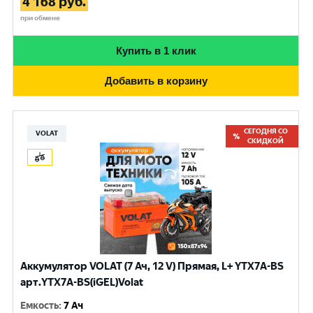
4 168
руб.
при обмене
Купить в 1 клик
Добавить в корзину
СЕГОДНЯ СО
VOLAT
СКИДКОЙ
Аккумулятор VOLAT (7 Ач, 12 V) Прямая, L+ YTX7A-BS
арт.YTX7A-BS(iGEL)Volat
Емкость
:
7 Ач