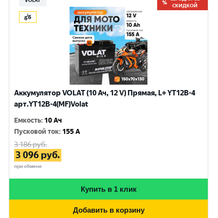
VOLAT
СКИДКОЙ
Аккумулятор VOLAT (10 Ач, 12 V) Прямая, L+ YT12B-4
арт.YT12B-4(MF)Volat
Емкость
:
10 Ач
Пусковой ток
:
155 A
3 186
руб.
3 096
руб.
при обмене
Купить в 1 клик
Добавить в корзину