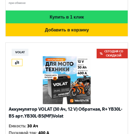
при обмене
Купить в 1 клик
Добавить в корзину
СЕГОДНЯ СО
VOLAT
СКИДКОЙ
Аккумулятор VOLAT (30 Ач, 12 V) Обратная, R+ YB30L-
BS арт.YB30L-BS(MF)Volat
Емкость
:
30 Ач
Пусковой ток
:
400 A