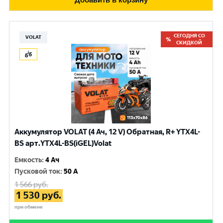
СЕГОДНЯ СО
VOLAT
СКИДКОЙ
Аккумулятор VOLAT (4 Ач, 12 V) Обратная, R+ YTX4L-
BS арт.YTX4L-BS(iGEL)Volat
Емкость
:
4 Ач
Пусковой ток
:
50 A
1 566
руб.
1 530
руб.
при обмене