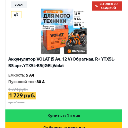
СЕГОДНЯ СО
VOLAT
СКИДКОЙ
Аккумулятор VOLAT (5 Ач, 12 V) Обратная, R+ YTX5L-
BS арт.YTX5L-BS(iGEL)Volat
Емкость
:
5 Ач
Пусковой ток
:
80 A
1 774
руб.
1 729
руб.
при обмене
Купить в 1 клик
Добавить в корзину