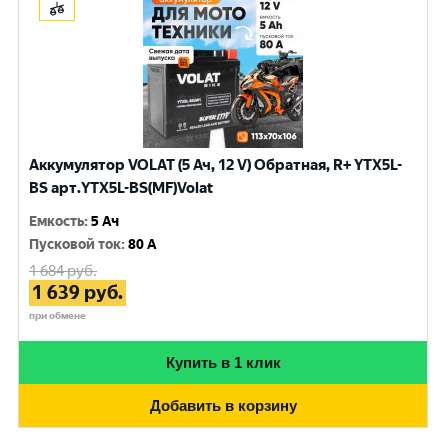
Аккумулятор VOLAT (5 Ач, 12 V) Обратная, R+ YTX5L-
BS арт.YTX5L-BS(MF)Volat
Емкость
:
5 Ач
Пусковой ток
:
80 A
1 684
руб.
1 639
руб.
при обмене
Купить в 1 клик
Добавить в корзину