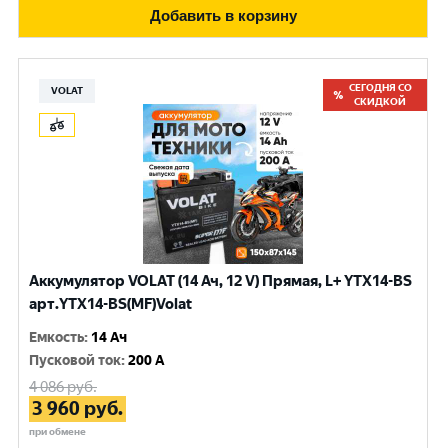
Добавить в корзину
СЕГОДНЯ СО
VOLAT
СКИДКОЙ
Аккумулятор VOLAT (14 Ач, 12 V) Прямая, L+ YTX14-BS
арт.YTX14-BS(MF)Volat
Емкость
:
14 Ач
Пусковой ток
:
200 A
4 086
руб.
3 960
руб.
при обмене