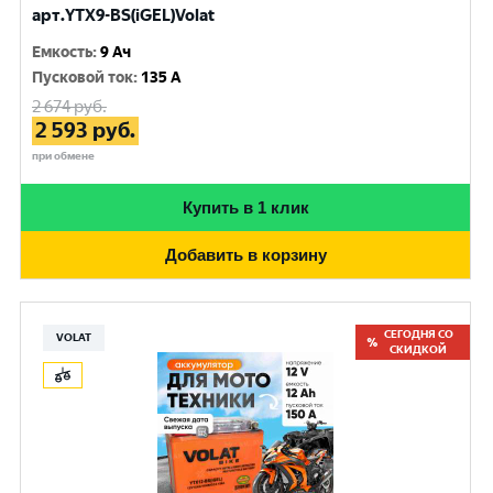
арт.YTX9-BS(iGEL)Volat
Емкость
:
9 Ач
Пусковой ток
:
135 A
2 674
руб.
2 593
руб.
при обмене
Купить в 1 клик
Добавить в корзину
СЕГОДНЯ СО
VOLAT
СКИДКОЙ