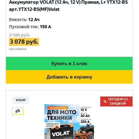
Аккумулятор VOLAT (12 Ач, 12 V) Прямая, L+ YTX12-BS
арт.YTX12-BS(MF)Volat
Емкость
:
12 Ач
Пусковой ток
:
150 A
3 186
руб.
3 078
руб.
при обмене
Купить в 1 клик
Добавить в корзину
СЕГОДНЯ СО
VOLAT
СКИДКОЙ