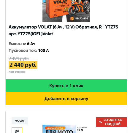
Аккумулятор VOLAT (6 Ач, 12 V) Обратная, R+ YTZ7S
арт.YTZ7S(iGEL)Volat
Емкость
:
6 Ач
Пусковой ток
:
100 A
2 494
руб.
2 440
руб.
при обмене
Купить в 1 клик
Добавить в корзину
СЕГОДНЯ СО
VOLAT
СКИДКОЙ