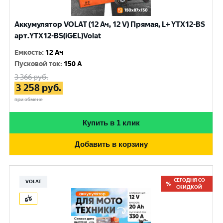
Аккумулятор VOLAT (12 Ач, 12 V) Прямая, L+ YTX12-BS
арт.YTX12-BS(iGEL)Volat
Емкость
:
12 Ач
Пусковой ток
:
150 A
3 366
руб.
3 258
руб.
при обмене
Купить в 1 клик
Добавить в корзину
СЕГОДНЯ СО
VOLAT
СКИДКОЙ