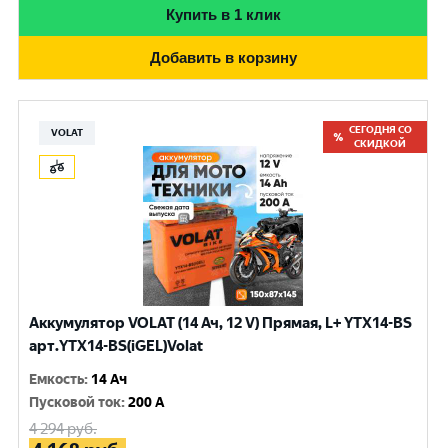
Купить в 1 клик
Добавить в корзину
СЕГОДНЯ СО
VOLAT
СКИДКОЙ
Аккумулятор VOLAT (14 Ач, 12 V) Прямая, L+ YTX14-BS
арт.YTX14-BS(iGEL)Volat
Емкость
:
14 Ач
Пусковой ток
:
200 A
4 294
руб.