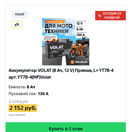
СЕГОДНЯ СО
VOLAT
СКИДКОЙ
Аккумулятор VOLAT (8 Ач, 12 V) Прямая, L+ YT7B-4
арт.YT7B-4(MF)Volat
Емкость
:
8 Ач
Пусковой ток
:
130 A
2 224
руб.
2 152
руб.
при обмене
Купить в 1 клик