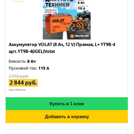
Аккумулятор VOLAT (8 Ач, 12 V) Прямая, L+ YT9B-4
арт.YT9B-4(iGEL)Volat
Емкость
:
8 Ач
Пусковой ток
:
115 A
2 916
руб.
2 844
руб.
при обмене
Купить в 1 клик
Добавить в корзину