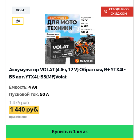
СЕГОДНЯ СО
VOLAT
СКИДКОЙ
Аккумулятор VOLAT (4 Ач, 12 V) Обратная, R+ YTX4L-
BS арт.YTX4L-BS(MF)Volat
Емкость
:
4 Ач
Пусковой ток
:
50 A
1 476
руб.
1 440
руб.
при обмене
Купить в 1 клик