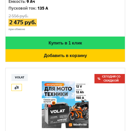
Емкость
:
9 Ач
Пусковой ток
:
135 A
2 556
руб.
2 475
руб.
при обмене
Купить в 1 клик
Добавить в корзину
СЕГОДНЯ СО
VOLAT
СКИДКОЙ