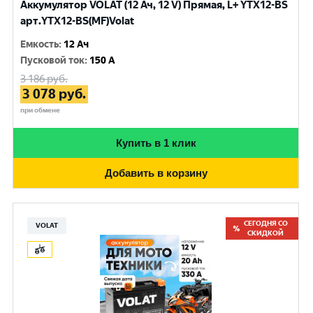
Аккумулятор VOLAT (12 Ач, 12 V) Прямая, L+ YTX12-BS
арт.YTX12-BS(MF)Volat
Емкость
:
12 Ач
Пусковой ток
:
150 A
3 186
руб.
3 078
руб.
при обмене
Купить в 1 клик
Добавить в корзину
СЕГОДНЯ СО
VOLAT
СКИДКОЙ