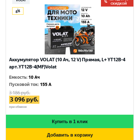
VOLAT
СКИДКОЙ
Аккумулятор VOLAT (10 Ач, 12 V) Прямая, L+ YT12B-4
арт.YT12B-4(MF)Volat
Емкость
:
10 Ач
Пусковой ток
:
155 A
3 186
руб.
3 096
руб.
при обмене
Купить в 1 клик
Добавить в корзину