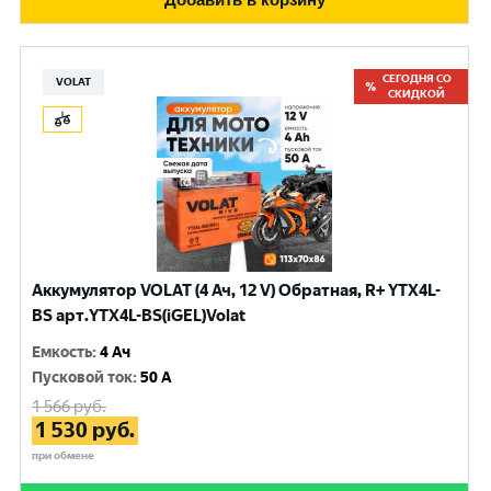
СЕГОДНЯ СО
VOLAT
СКИДКОЙ
Аккумулятор VOLAT (4 Ач, 12 V) Обратная, R+ YTX4L-
BS арт.YTX4L-BS(iGEL)Volat
Емкость
:
4 Ач
Пусковой ток
:
50 A
1 566
руб.
1 530
руб.
при обмене