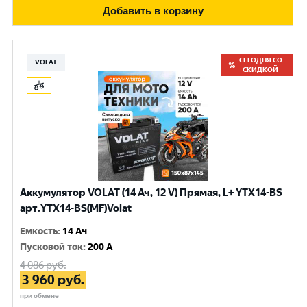
Добавить в корзину
СЕГОДНЯ СО
VOLAT
СКИДКОЙ
Аккумулятор VOLAT (14 Ач, 12 V) Прямая, L+ YTX14-BS
арт.YTX14-BS(MF)Volat
Емкость
:
14 Ач
Пусковой ток
:
200 A
4 086
руб.
3 960
руб.
при обмене