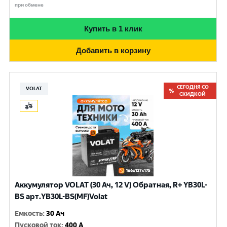
при обмене
Купить в 1 клик
Добавить в корзину
СЕГОДНЯ СО
VOLAT
СКИДКОЙ
Аккумулятор VOLAT (30 Ач, 12 V) Обратная, R+ YB30L-
BS арт.YB30L-BS(MF)Volat
Емкость
:
30 Ач
Пусковой ток
:
400 A