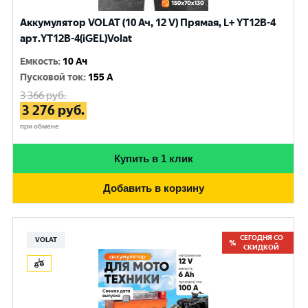
Аккумулятор VOLAT (10 Ач, 12 V) Прямая, L+ YT12B-4
арт.YT12B-4(iGEL)Volat
Емкость
:
10 Ач
Пусковой ток
:
155 A
3 366
руб.
3 276
руб.
при обмене
Купить в 1 клик
Добавить в корзину
СЕГОДНЯ СО
VOLAT
СКИДКОЙ