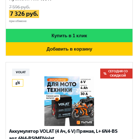
7 596
руб.
7 326
руб.
при обмене
Купить в 1 клик
Добавить в корзину
СЕГОДНЯ СО
VOLAT
СКИДКОЙ
Аккумулятор VOLAT (4 Ач, 6 V) Прямая, L+ 6N4-BS
арт.6N4-BS(MF)Volat