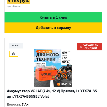
4 168
руб.
при обмене
Купить в 1 клик
Добавить в корзину
СЕГОДНЯ СО
VOLAT
СКИДКОЙ
Аккумулятор VOLAT (7 Ач, 12 V) Прямая, L+ YTX7A-BS
арт.YTX7A-BS(iGEL)Volat
Емкость
:
7 Ач