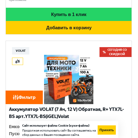
Купить в 1 клик
Добавить в корзину
СЕГОДНЯ СО
VOLAT
СКИДКОЙ
Фильтр
Аккумулятор VOLAT (7 Ач, 12 V) Обратная, R+ YTX7L-
BS арт.YTX7L-BS(iGEL)Volat
Сайт использует файлы Cookie (куки-файлы)
Емкость
:
7 Ач
Принять
Продолжая использовать сайт Вы соглашаетесь на
Пусковой ток
:
100 A
сбор данных о Вашем посещении сайта.