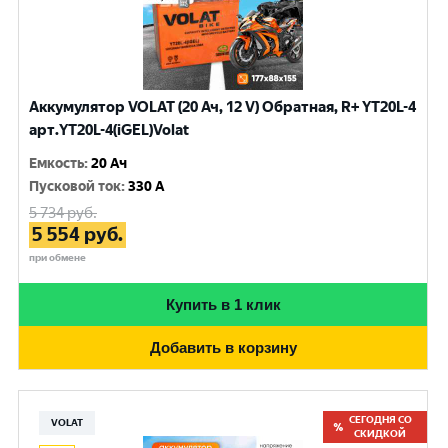
Аккумулятор VOLAT (20 Ач, 12 V) Обратная, R+ YT20L-4
арт.YT20L-4(iGEL)Volat
Емкость
:
20 Ач
Пусковой ток
:
330 A
5 734
руб.
5 554
руб.
при обмене
Купить в 1 клик
Добавить в корзину
СЕГОДНЯ СО
VOLAT
СКИДКОЙ