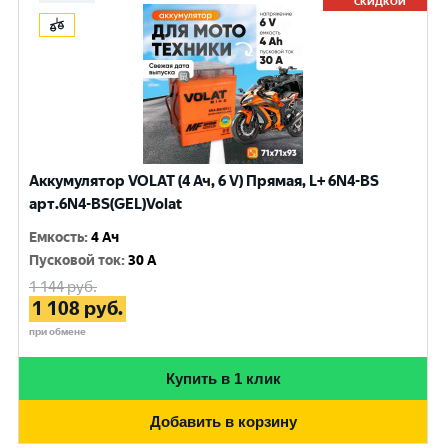
СКИДКОЙ
Аккумулятор VOLAT (4 Ач, 6 V) Прямая, L+ 6N4-BS
арт.6N4-BS(GEL)Volat
Емкость
:
4 Ач
Пусковой ток
:
30 A
1 144
руб.
1 108
руб.
при обмене
Купить в 1 клик
Добавить в корзину