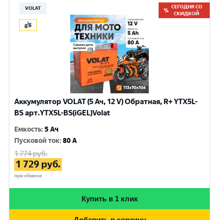
СЕГОДНЯ СО
VOLAT
СКИДКОЙ
Аккумулятор VOLAT (5 Ач, 12 V) Обратная, R+ YTX5L-
BS арт.YTX5L-BS(iGEL)Volat
Емкость
:
5 Ач
Пусковой ток
:
80 A
1 774
руб.
1 729
руб.
при обмене
Купить в 1 клик
Добавить в корзину