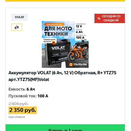
СЕГОДНЯ СО
VOLAT
СКИДКОЙ
Аккумулятор VOLAT (6 Ач, 12 V) Обратная, R+ YTZ7S
арт.YTZ7S(MF)Volat
Емкость
:
6 Ач
Пусковой ток
:
100 A
2 404
руб.
2 350
руб.
при обмене
Купить в 1 клик