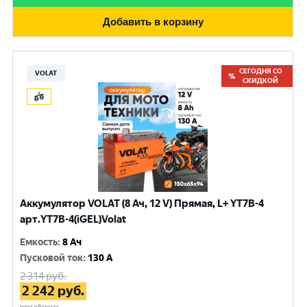
Добавить в корзину
СЕГОДНЯ СО
VOLAT
СКИДКОЙ
Аккумулятор VOLAT (8 Ач, 12 V) Прямая, L+ YT7B-4
арт.YT7B-4(iGEL)Volat
Емкость
:
8 Ач
Пусковой ток
:
130 A
2 314
руб.
2 242
руб.
при обмене