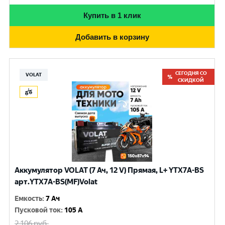
Купить в 1 клик
Добавить в корзину
СЕГОДНЯ СО
VOLAT
СКИДКОЙ
Аккумулятор VOLAT (7 Ач, 12 V) Прямая, L+ YTX7A-BS
арт.YTX7A-BS(MF)Volat
Емкость
:
7 Ач
Пусковой ток
:
105 A
2 106
руб.