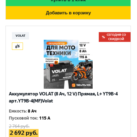
Добавить в корзину
СЕГОДНЯ СО
VOLAT
СКИДКОЙ
Аккумулятор VOLAT (8 Ач, 12 V) Прямая, L+ YT9B-4
арт.YT9B-4(MF)Volat
Емкость
:
8 Ач
Пусковой ток
:
115 A
2 764
руб.
2 692
руб.