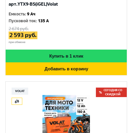
арт.YTX9-BS(iGEL)Volat
Емкость
:
9 Ач
Пусковой ток
:
135 A
2 674
руб.
2 593
руб.
при обмене
Купить в 1 клик
Добавить в корзину
СЕГОДНЯ СО
VOLAT
СКИДКОЙ