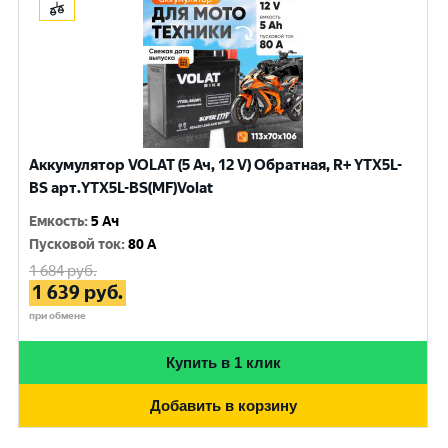
Аккумулятор VOLAT (5 Ач, 12 V) Обратная, R+ YTX5L-
BS арт.YTX5L-BS(MF)Volat
Емкость
:
5 Ач
Пусковой ток
:
80 A
1 684
руб.
1 639
руб.
при обмене
Купить в 1 клик
Добавить в корзину