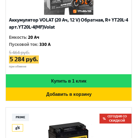
Аккумулятор VOLAT (20 Ач, 12 V) Обратная, R+ YT20L-4
арт.YT20L-4(MF)Volat
Емкость
:
20 Ач
Пусковой ток
:
330 A
5 464
руб.
5 284
руб.
при обмене
Купить в 1 клик
Добавить в корзину
СЕГОДНЯ СО
PRIME
СКИДКОЙ