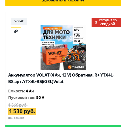
СЕГОДНЯ СО
VOLAT
СКИДКОЙ
Аккумулятор VOLAT (4 Ач, 12 V) Обратная, R+ YTX4L-
BS арт.YTX4L-BS(iGEL)Volat
Емкость
:
4 Ач
Пусковой ток
:
50 A
1 566
руб.
1 530
руб.
при обмене