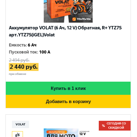
Аккумулятор VOLAT (6 Ач, 12 V) Обратная, R+ YTZ7S
арт.YTZ7S(iGEL)Volat
Емкость
:
6 Ач
Пусковой ток
:
100 A
2 494
руб.
2 440
руб.
при обмене
Купить в 1 клик
Добавить в корзину
СЕГОДНЯ СО
VOLAT
СКИДКОЙ