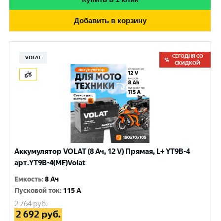
Добавить в корзину
СЕГОДНЯ СО
VOLAT
СКИДКОЙ
Аккумулятор VOLAT (8 Ач, 12 V) Прямая, L+ YT9B-4
арт.YT9B-4(MF)Volat
Емкость
:
8 Ач
Пусковой ток
:
115 A
2 764
руб.
2 692
руб.