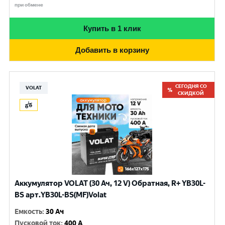
при обмене
Купить в 1 клик
Добавить в корзину
СЕГОДНЯ СО
VOLAT
СКИДКОЙ
Аккумулятор VOLAT (30 Ач, 12 V) Обратная, R+ YB30L-
BS арт.YB30L-BS(MF)Volat
Емкость
:
30 Ач
Пусковой ток
:
400 A