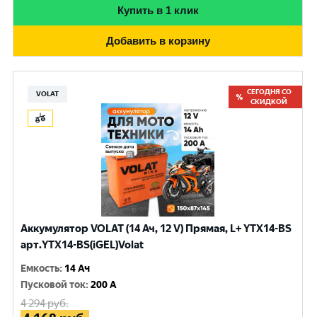
Купить в 1 клик
Добавить в корзину
СЕГОДНЯ СО
VOLAT
СКИДКОЙ
Аккумулятор VOLAT (14 Ач, 12 V) Прямая, L+ YTX14-BS
арт.YTX14-BS(iGEL)Volat
Емкость
:
14 Ач
Пусковой ток
:
200 A
4 294
руб.