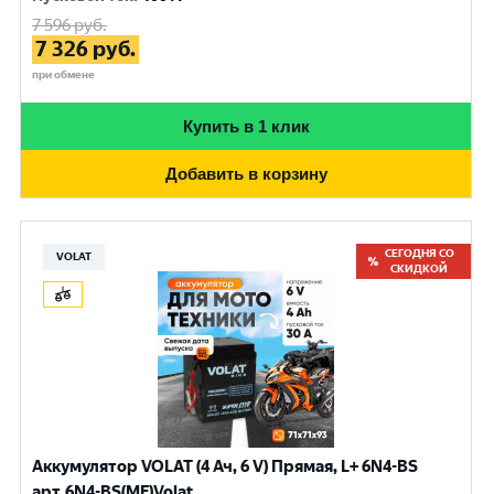
7 596
руб.
7 326
руб.
при обмене
Купить в 1 клик
Добавить в корзину
СЕГОДНЯ СО
VOLAT
СКИДКОЙ
Аккумулятор VOLAT (4 Ач, 6 V) Прямая, L+ 6N4-BS
арт.6N4-BS(MF)Volat