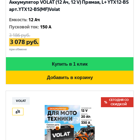
Аккумулятор VOLAT (12 Ач, 12 V) Прямая, L+ YTX12-BS
арт.YTX12-BS(MF)Volat
Емкость
:
12 Ач
Пусковой ток
:
150 A
3 186
руб.
3 078
руб.
при обмене
Купить в 1 клик
Добавить в корзину
СЕГОДНЯ СО
VOLAT
СКИДКОЙ