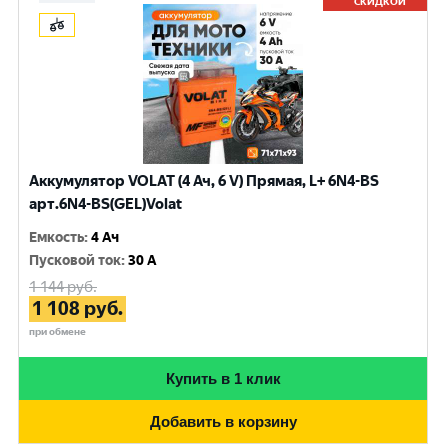
СКИДКОЙ
Аккумулятор VOLAT (4 Ач, 6 V) Прямая, L+ 6N4-BS
арт.6N4-BS(GEL)Volat
Емкость
:
4 Ач
Пусковой ток
:
30 A
1 144
руб.
1 108
руб.
при обмене
Купить в 1 клик
Добавить в корзину