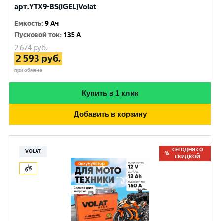
арт.YTX9-BS(iGEL)Volat
Емкость
:
9 Ач
Пусковой ток
:
135 A
2 674
руб.
2 593
руб.
при обмене
Купить в 1 клик
Добавить в корзину
СЕГОДНЯ СО
VOLAT
СКИДКОЙ