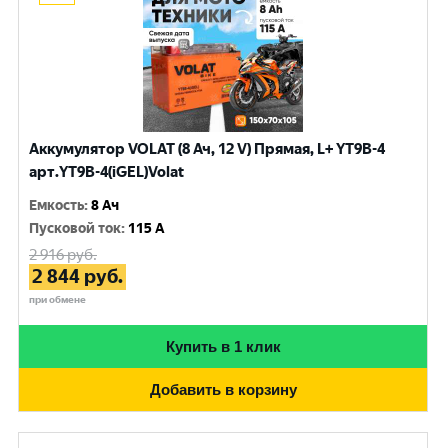
Аккумулятор VOLAT (8 Ач, 12 V) Прямая, L+ YT9B-4
арт.YT9B-4(iGEL)Volat
Емкость
:
8 Ач
Пусковой ток
:
115 A
2 916
руб.
2 844
руб.
при обмене
Купить в 1 клик
Добавить в корзину