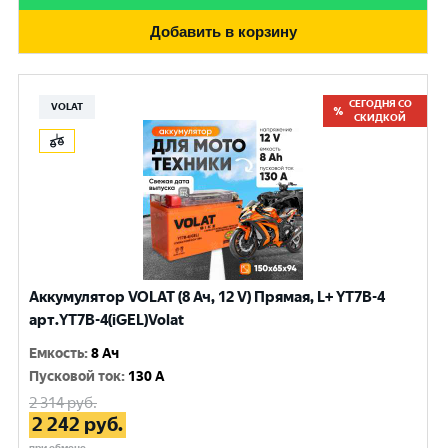
Добавить в корзину
СЕГОДНЯ СО
VOLAT
СКИДКОЙ
Аккумулятор VOLAT (8 Ач, 12 V) Прямая, L+ YT7B-4
арт.YT7B-4(iGEL)Volat
Емкость
:
8 Ач
Пусковой ток
:
130 A
2 314
руб.
2 242
руб.
при обмене