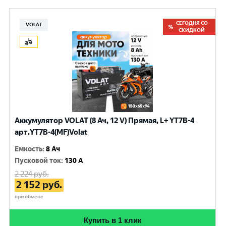
СЕГОДНЯ СО
VOLAT
СКИДКОЙ
Аккумулятор VOLAT (8 Ач, 12 V) Прямая, L+ YT7B-4
арт.YT7B-4(MF)Volat
Емкость
:
8 Ач
Пусковой ток
:
130 A
2 224
руб.
2 152
руб.
при обмене
Купить в 1 клик