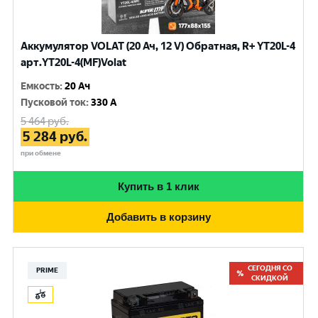
Аккумулятор VOLAT (20 Ач, 12 V) Обратная, R+ YT20L-4
арт.YT20L-4(MF)Volat
Емкость
:
20 Ач
Пусковой ток
:
330 A
5 464
руб.
5 284
руб.
при обмене
Купить в 1 клик
Добавить в корзину
СЕГОДНЯ СО
PRIME
СКИДКОЙ