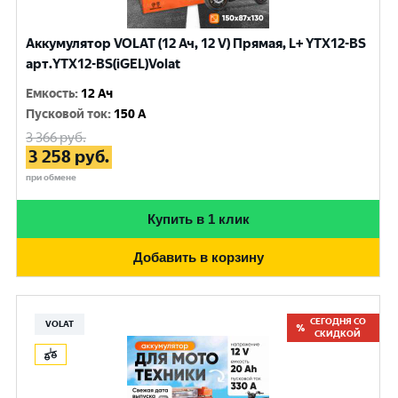
Аккумулятор VOLAT (12 Ач, 12 V) Прямая, L+ YTX12-BS
арт.YTX12-BS(iGEL)Volat
Емкость
:
12 Ач
Пусковой ток
:
150 A
3 366
руб.
3 258
руб.
при обмене
Купить в 1 клик
Добавить в корзину
СЕГОДНЯ СО
VOLAT
СКИДКОЙ