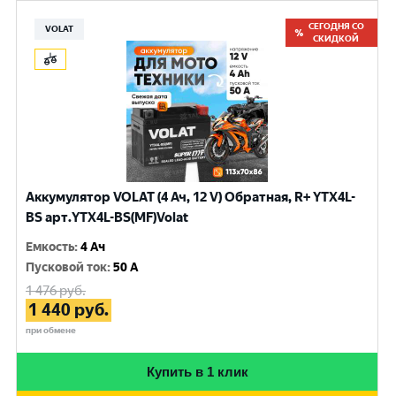
СЕГОДНЯ СО
VOLAT
СКИДКОЙ
Аккумулятор VOLAT (4 Ач, 12 V) Обратная, R+ YTX4L-
BS арт.YTX4L-BS(MF)Volat
Емкость
:
4 Ач
Пусковой ток
:
50 A
1 476
руб.
1 440
руб.
при обмене
Купить в 1 клик