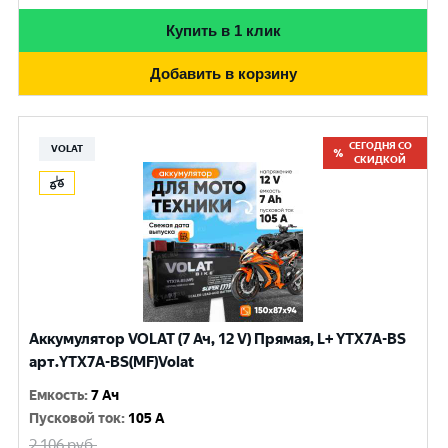
Купить в 1 клик
Добавить в корзину
СЕГОДНЯ СО
VOLAT
СКИДКОЙ
Аккумулятор VOLAT (7 Ач, 12 V) Прямая, L+ YTX7A-BS
арт.YTX7A-BS(MF)Volat
Емкость
:
7 Ач
Пусковой ток
:
105 A
2 106
руб.