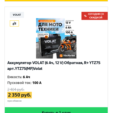
СЕГОДНЯ СО
VOLAT
СКИДКОЙ
Аккумулятор VOLAT (6 Ач, 12 V) Обратная, R+ YTZ7S
арт.YTZ7S(MF)Volat
Емкость
:
6 Ач
Пусковой ток
:
100 A
2 404
руб.
2 350
руб.
при обмене
Купить в 1 клик