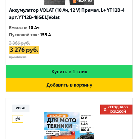
Аккумулятор VOLAT (10 Ач, 12 V) Прямая, L+ YT12B-4
арт.YT12B-4(iGEL)Volat
Емкость
:
10 Ач
Пусковой ток
:
155 A
3 366
руб.
3 276
руб.
при обмене
Купить в 1 клик
Добавить в корзину
СЕГОДНЯ СО
VOLAT
СКИДКОЙ