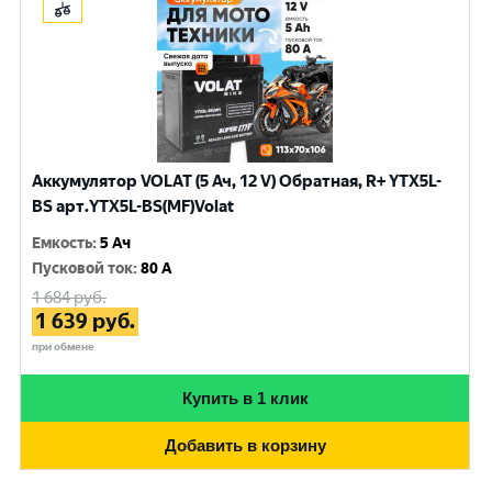
Аккумулятор VOLAT (5 Ач, 12 V) Обратная, R+ YTX5L-
BS арт.YTX5L-BS(MF)Volat
Емкость
:
5 Ач
Пусковой ток
:
80 A
1 684
руб.
1 639
руб.
при обмене
Купить в 1 клик
Добавить в корзину