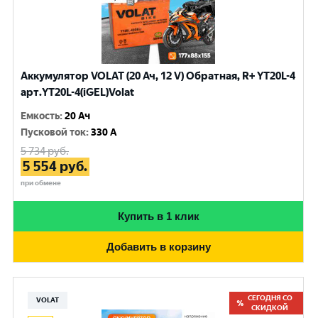
Аккумулятор VOLAT (20 Ач, 12 V) Обратная, R+ YT20L-4
арт.YT20L-4(iGEL)Volat
Емкость
:
20 Ач
Пусковой ток
:
330 A
5 734
руб.
5 554
руб.
при обмене
Купить в 1 клик
Добавить в корзину
СЕГОДНЯ СО
VOLAT
СКИДКОЙ