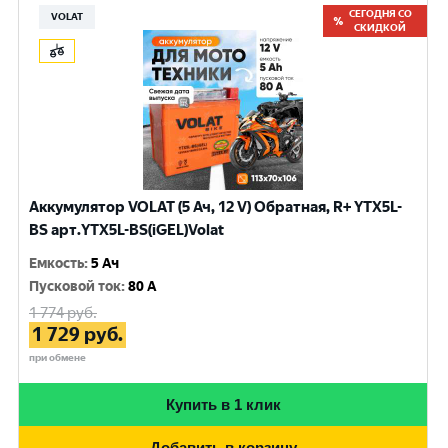
СЕГОДНЯ СО
VOLAT
СКИДКОЙ
Аккумулятор VOLAT (5 Ач, 12 V) Обратная, R+ YTX5L-
BS арт.YTX5L-BS(iGEL)Volat
Емкость
:
5 Ач
Пусковой ток
:
80 A
1 774
руб.
1 729
руб.
при обмене
Купить в 1 клик
Добавить в корзину