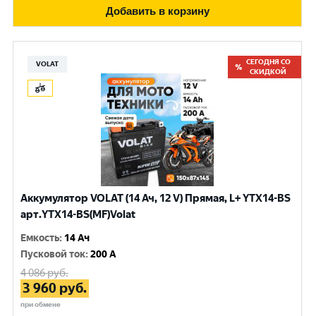
Добавить в корзину
СЕГОДНЯ СО
VOLAT
СКИДКОЙ
Аккумулятор VOLAT (14 Ач, 12 V) Прямая, L+ YTX14-BS
арт.YTX14-BS(MF)Volat
Емкость
:
14 Ач
Пусковой ток
:
200 A
4 086
руб.
3 960
руб.
при обмене