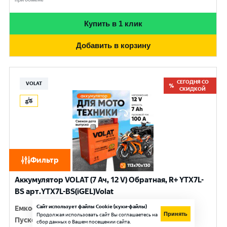
Купить в 1 клик
Добавить в корзину
СЕГОДНЯ СО
VOLAT
СКИДКОЙ
Фильтр
Аккумулятор VOLAT (7 Ач, 12 V) Обратная, R+ YTX7L-
BS арт.YTX7L-BS(iGEL)Volat
Сайт использует файлы Cookie (куки-файлы)
Емкость
:
7 Ач
Принять
Продолжая использовать сайт Вы соглашаетесь на
Пусковой ток
:
100 A
сбор данных о Вашем посещении сайта.