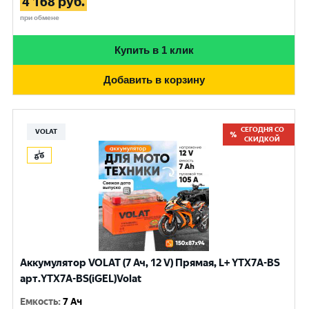
4 168
руб.
при обмене
Купить в 1 клик
Добавить в корзину
СЕГОДНЯ СО
VOLAT
СКИДКОЙ
Аккумулятор VOLAT (7 Ач, 12 V) Прямая, L+ YTX7A-BS
арт.YTX7A-BS(iGEL)Volat
Емкость
:
7 Ач