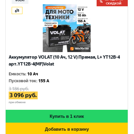
VOLAT
СКИДКОЙ
Аккумулятор VOLAT (10 Ач, 12 V) Прямая, L+ YT12B-4
арт.YT12B-4(MF)Volat
Емкость
:
10 Ач
Пусковой ток
:
155 A
3 186
руб.
3 096
руб.
при обмене
Купить в 1 клик
Добавить в корзину