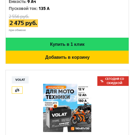
Емкость
:
9 Ач
Пусковой ток
:
135 A
2 556
руб.
2 475
руб.
при обмене
Купить в 1 клик
Добавить в корзину
СЕГОДНЯ СО
VOLAT
СКИДКОЙ