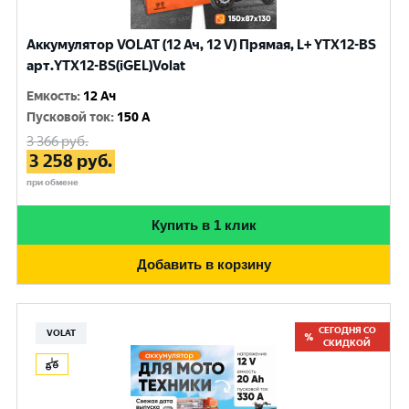
Аккумулятор VOLAT (12 Ач, 12 V) Прямая, L+ YTX12-BS
арт.YTX12-BS(iGEL)Volat
Емкость
:
12 Ач
Пусковой ток
:
150 A
3 366
руб.
3 258
руб.
при обмене
Купить в 1 клик
Добавить в корзину
СЕГОДНЯ СО
VOLAT
СКИДКОЙ