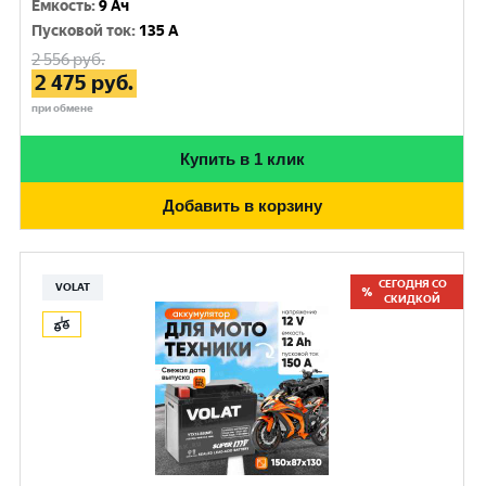
Емкость
:
9 Ач
Пусковой ток
:
135 A
2 556
руб.
2 475
руб.
при обмене
Купить в 1 клик
Добавить в корзину
СЕГОДНЯ СО
VOLAT
СКИДКОЙ