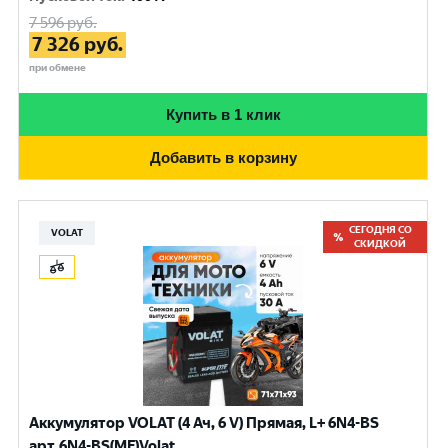
7 596
руб.
7 326
руб.
при обмене
Купить в 1 клик
Добавить в корзину
СЕГОДНЯ СО
VOLAT
СКИДКОЙ
Аккумулятор VOLAT (4 Ач, 6 V) Прямая, L+ 6N4-BS
арт.6N4-BS(MF)Volat