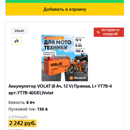
Добавить в корзину
СЕГОДНЯ СО
VOLAT
СКИДКОЙ
Аккумулятор VOLAT (8 Ач, 12 V) Прямая, L+ YT7B-4
арт.YT7B-4(iGEL)Volat
Емкость
:
8 Ач
Пусковой ток
:
130 A
2 314
руб.
2 242
руб.
при обмене