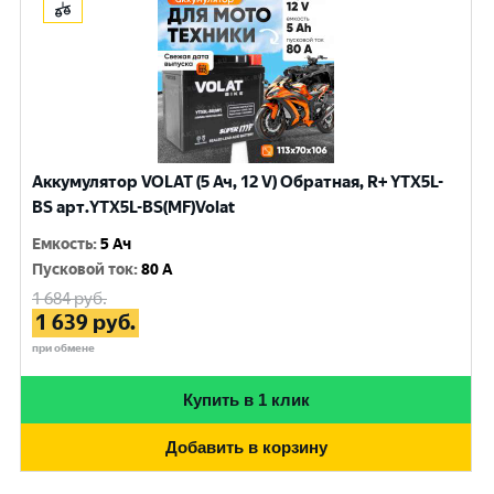
Аккумулятор VOLAT (5 Ач, 12 V) Обратная, R+ YTX5L-
BS арт.YTX5L-BS(MF)Volat
Емкость
:
5 Ач
Пусковой ток
:
80 A
1 684
руб.
1 639
руб.
при обмене
Купить в 1 клик
Добавить в корзину