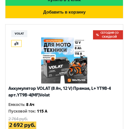
Добавить в корзину
СЕГОДНЯ СО
VOLAT
СКИДКОЙ
Аккумулятор VOLAT (8 Ач, 12 V) Прямая, L+ YT9B-4
арт.YT9B-4(MF)Volat
Емкость
:
8 Ач
Пусковой ток
:
115 A
2 764
руб.
2 692
руб.