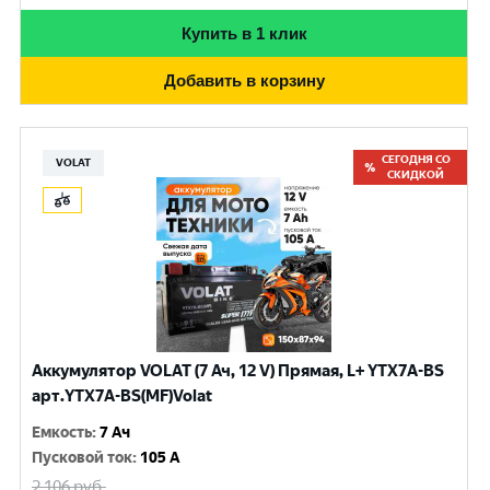
Купить в 1 клик
Добавить в корзину
СЕГОДНЯ СО
VOLAT
СКИДКОЙ
Аккумулятор VOLAT (7 Ач, 12 V) Прямая, L+ YTX7A-BS
арт.YTX7A-BS(MF)Volat
Емкость
:
7 Ач
Пусковой ток
:
105 A
2 106
руб.