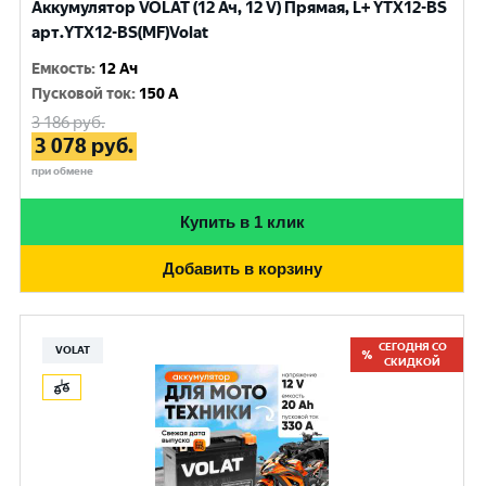
Аккумулятор VOLAT (12 Ач, 12 V) Прямая, L+ YTX12-BS
арт.YTX12-BS(MF)Volat
Емкость
:
12 Ач
Пусковой ток
:
150 A
3 186
руб.
3 078
руб.
при обмене
Купить в 1 клик
Добавить в корзину
СЕГОДНЯ СО
VOLAT
СКИДКОЙ