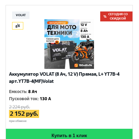
СЕГОДНЯ СО
VOLAT
СКИДКОЙ
Аккумулятор VOLAT (8 Ач, 12 V) Прямая, L+ YT7B-4
арт.YT7B-4(MF)Volat
Емкость
:
8 Ач
Пусковой ток
:
130 A
2 224
руб.
2 152
руб.
при обмене
Купить в 1 клик