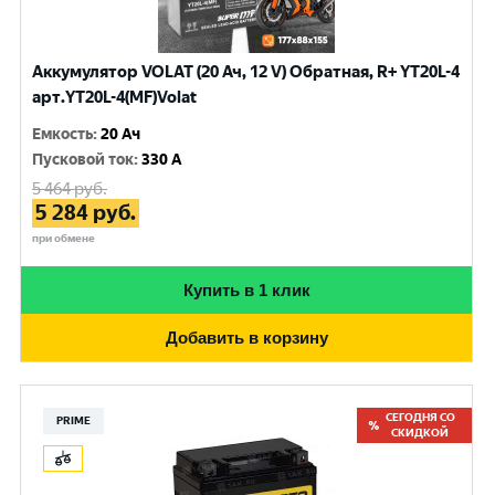
Аккумулятор VOLAT (20 Ач, 12 V) Обратная, R+ YT20L-4
арт.YT20L-4(MF)Volat
Емкость
:
20 Ач
Пусковой ток
:
330 A
5 464
руб.
5 284
руб.
при обмене
Купить в 1 клик
Добавить в корзину
СЕГОДНЯ СО
PRIME
СКИДКОЙ