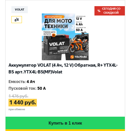
СЕГОДНЯ СО
VOLAT
СКИДКОЙ
Аккумулятор VOLAT (4 Ач, 12 V) Обратная, R+ YTX4L-
BS арт.YTX4L-BS(MF)Volat
Емкость
:
4 Ач
Пусковой ток
:
50 A
1 476
руб.
1 440
руб.
при обмене
Купить в 1 клик