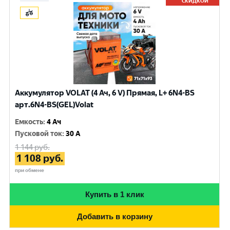
СКИДКОЙ
Аккумулятор VOLAT (4 Ач, 6 V) Прямая, L+ 6N4-BS
арт.6N4-BS(GEL)Volat
Емкость
:
4 Ач
Пусковой ток
:
30 A
1 144
руб.
1 108
руб.
при обмене
Купить в 1 клик
Добавить в корзину