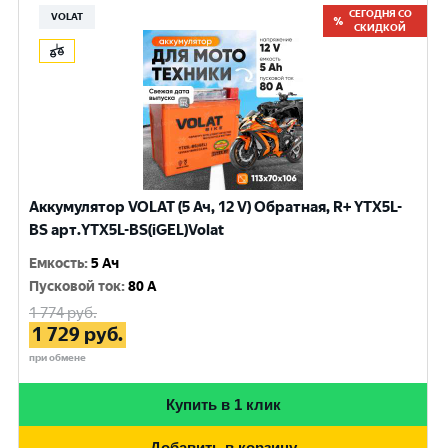
СЕГОДНЯ СО
VOLAT
СКИДКОЙ
Аккумулятор VOLAT (5 Ач, 12 V) Обратная, R+ YTX5L-
BS арт.YTX5L-BS(iGEL)Volat
Емкость
:
5 Ач
Пусковой ток
:
80 A
1 774
руб.
1 729
руб.
при обмене
Купить в 1 клик
Добавить в корзину