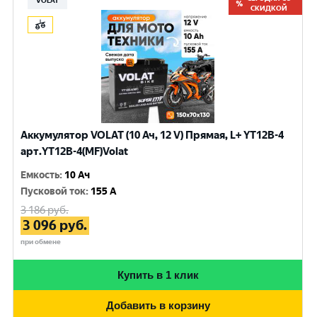
VOLAT
СКИДКОЙ
Аккумулятор VOLAT (10 Ач, 12 V) Прямая, L+ YT12B-4
арт.YT12B-4(MF)Volat
Емкость
:
10 Ач
Пусковой ток
:
155 A
3 186
руб.
3 096
руб.
при обмене
Купить в 1 клик
Добавить в корзину