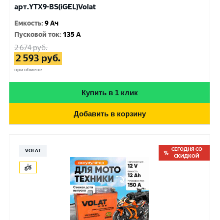
арт.YTX9-BS(iGEL)Volat
Емкость
:
9 Ач
Пусковой ток
:
135 A
2 674
руб.
2 593
руб.
при обмене
Купить в 1 клик
Добавить в корзину
СЕГОДНЯ СО
VOLAT
СКИДКОЙ