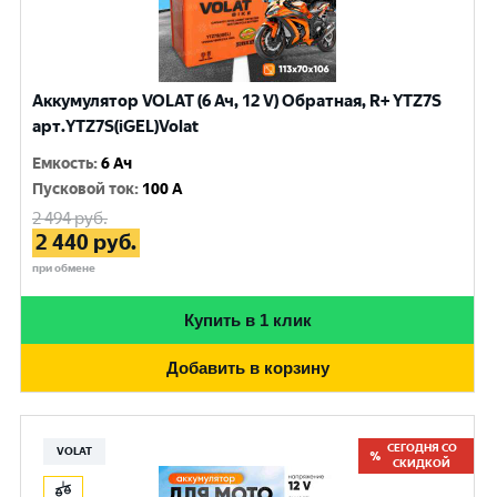
Аккумулятор VOLAT (6 Ач, 12 V) Обратная, R+ YTZ7S
арт.YTZ7S(iGEL)Volat
Емкость
:
6 Ач
Пусковой ток
:
100 A
2 494
руб.
2 440
руб.
при обмене
Купить в 1 клик
Добавить в корзину
СЕГОДНЯ СО
VOLAT
СКИДКОЙ