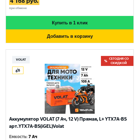
4 168
руб.
при обмене
Купить в 1 клик
Добавить в корзину
СЕГОДНЯ СО
VOLAT
СКИДКОЙ
Аккумулятор VOLAT (7 Ач, 12 V) Прямая, L+ YTX7A-BS
арт.YTX7A-BS(iGEL)Volat
Емкость
:
7 Ач