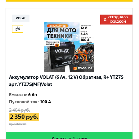
СЕГОДНЯ СО
VOLAT
СКИДКОЙ
Аккумулятор VOLAT (6 Ач, 12 V) Обратная, R+ YTZ7S
арт.YTZ7S(MF)Volat
Емкость
:
6 Ач
Пусковой ток
:
100 A
2 404
руб.
2 350
руб.
при обмене
Купить в 1 клик