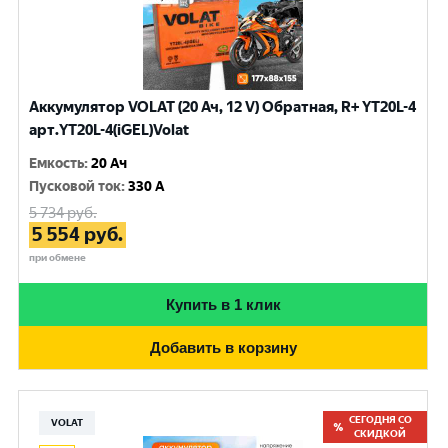
Аккумулятор VOLAT (20 Ач, 12 V) Обратная, R+ YT20L-4
арт.YT20L-4(iGEL)Volat
Емкость
:
20 Ач
Пусковой ток
:
330 A
5 734
руб.
5 554
руб.
при обмене
Купить в 1 клик
Добавить в корзину
СЕГОДНЯ СО
VOLAT
СКИДКОЙ