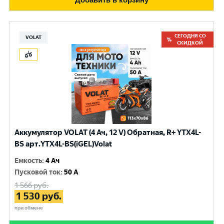
СЕГОДНЯ СО
VOLAT
СКИДКОЙ
Аккумулятор VOLAT (4 Ач, 12 V) Обратная, R+ YTX4L-
BS арт.YTX4L-BS(iGEL)Volat
Емкость
:
4 Ач
Пусковой ток
:
50 A
1 566
руб.
1 530
руб.
при обмене