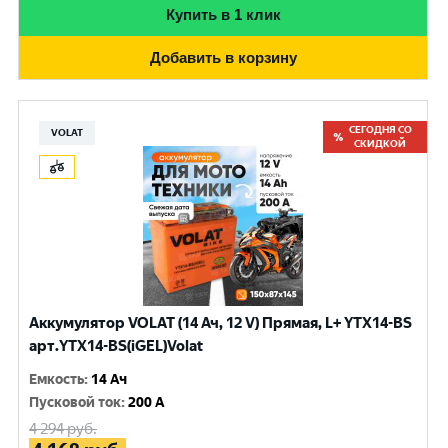
Купить в 1 клик
Добавить в корзину
СЕГОДНЯ СО
VOLAT
СКИДКОЙ
Аккумулятор VOLAT (14 Ач, 12 V) Прямая, L+ YTX14-BS
арт.YTX14-BS(iGEL)Volat
Емкость
:
14 Ач
Пусковой ток
:
200 A
4 294
руб.