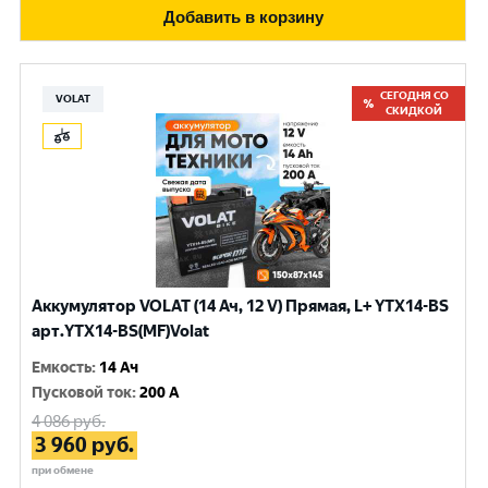
Добавить в корзину
СЕГОДНЯ СО
VOLAT
СКИДКОЙ
Аккумулятор VOLAT (14 Ач, 12 V) Прямая, L+ YTX14-BS
арт.YTX14-BS(MF)Volat
Емкость
:
14 Ач
Пусковой ток
:
200 A
4 086
руб.
3 960
руб.
при обмене