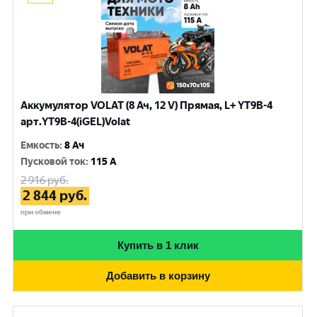
Аккумулятор VOLAT (8 Ач, 12 V) Прямая, L+ YT9B-4
арт.YT9B-4(iGEL)Volat
Емкость
:
8 Ач
Пусковой ток
:
115 A
2 916
руб.
2 844
руб.
при обмене
Купить в 1 клик
Добавить в корзину