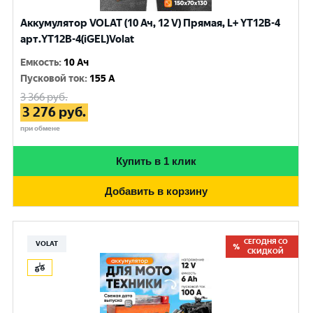
Аккумулятор VOLAT (10 Ач, 12 V) Прямая, L+ YT12B-4
арт.YT12B-4(iGEL)Volat
Емкость
:
10 Ач
Пусковой ток
:
155 A
3 366
руб.
3 276
руб.
при обмене
Купить в 1 клик
Добавить в корзину
СЕГОДНЯ СО
VOLAT
СКИДКОЙ