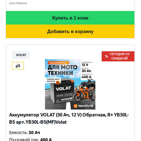
при обмене
Купить в 1 клик
Добавить в корзину
СЕГОДНЯ СО
VOLAT
СКИДКОЙ
Аккумулятор VOLAT (30 Ач, 12 V) Обратная, R+ YB30L-
BS арт.YB30L-BS(MF)Volat
Емкость
:
30 Ач
Пусковой ток
:
400 A