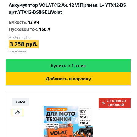
Аккумулятор VOLAT (12 Ач, 12 V) Прямая, L+ YTX12-BS
арт.YTX12-BS(iGEL)Volat
Емкость
:
12 Ач
Пусковой ток
:
150 A
3 366
руб.
3 258
руб.
при обмене
Купить в 1 клик
Добавить в корзину
СЕГОДНЯ СО
VOLAT
СКИДКОЙ