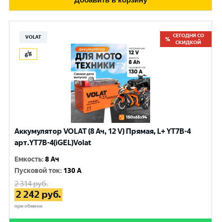
СЕГОДНЯ СО
VOLAT
СКИДКОЙ
Аккумулятор VOLAT (8 Ач, 12 V) Прямая, L+ YT7B-4
арт.YT7B-4(iGEL)Volat
Емкость
:
8 Ач
Пусковой ток
:
130 A
2 314
руб.
2 242
руб.
при обмене