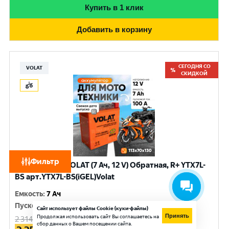
Купить в 1 клик
Добавить в корзину
СЕГОДНЯ СО
VOLAT
СКИДКОЙ
Фильтр
Аккумулятор VOLAT (7 Ач, 12 V) Обратная, R+ YTX7L-
BS арт.YTX7L-BS(iGEL)Volat
Емкость
:
7 Ач
Пусковой ток
:
100 A
Сайт использует файлы Cookie (куки-файлы)
Принять
Продолжая использовать сайт Вы соглашаетесь на
2 314
руб.
сбор данных о Вашем посещении сайта.