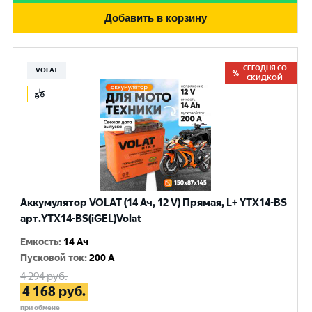
Добавить в корзину
СЕГОДНЯ СО
VOLAT
СКИДКОЙ
Аккумулятор VOLAT (14 Ач, 12 V) Прямая, L+ YTX14-BS
арт.YTX14-BS(iGEL)Volat
Емкость
:
14 Ач
Пусковой ток
:
200 A
4 294
руб.
4 168
руб.
при обмене