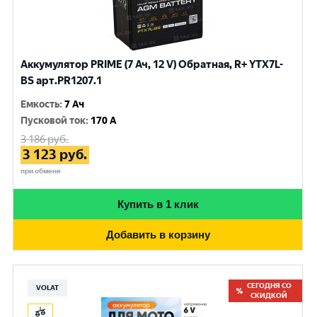
Аккумулятор PRIME (7 Ач, 12 V) Обратная, R+ YTX7L-
BS арт.PR1207.1
Емкость
:
7 Ач
Пусковой ток
:
170 A
3 186
руб.
3 123
руб.
при обмене
Купить в 1 клик
Добавить в корзину
СЕГОДНЯ СО
VOLAT
СКИДКОЙ