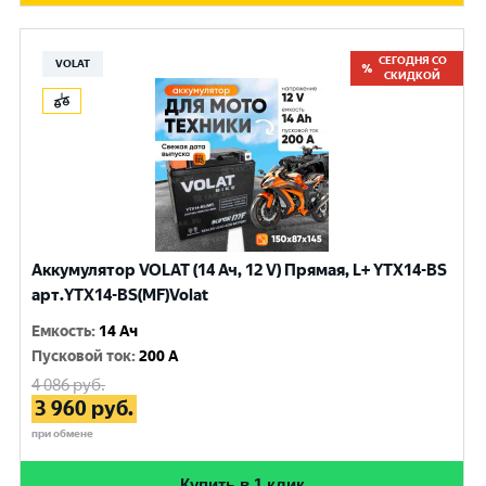
СЕГОДНЯ СО
VOLAT
СКИДКОЙ
Аккумулятор VOLAT (14 Ач, 12 V) Прямая, L+ YTX14-BS
арт.YTX14-BS(MF)Volat
Емкость
:
14 Ач
Пусковой ток
:
200 A
4 086
руб.
3 960
руб.
при обмене
Купить в 1 клик