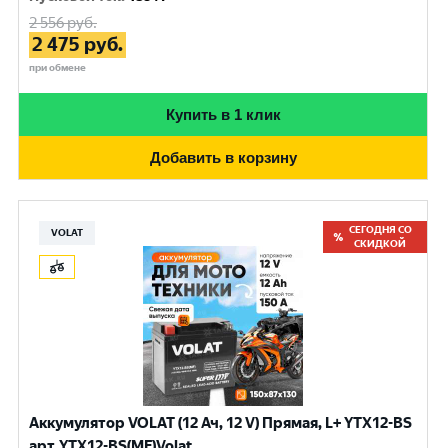
2 556
руб.
2 475
руб.
при обмене
Купить в 1 клик
Добавить в корзину
СЕГОДНЯ СО
VOLAT
СКИДКОЙ
Аккумулятор VOLAT (12 Ач, 12 V) Прямая, L+ YTX12-BS
арт.YTX12-BS(MF)Volat