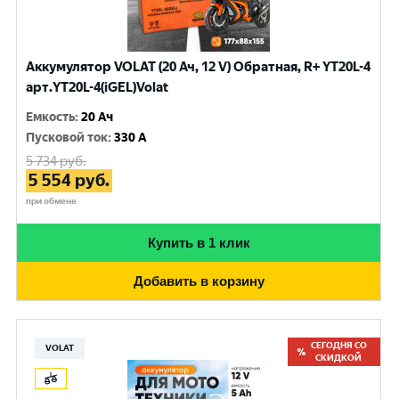
Аккумулятор VOLAT (20 Ач, 12 V) Обратная, R+ YT20L-4
арт.YT20L-4(iGEL)Volat
Емкость
:
20 Ач
Пусковой ток
:
330 A
5 734
руб.
5 554
руб.
при обмене
Купить в 1 клик
Добавить в корзину
СЕГОДНЯ СО
VOLAT
СКИДКОЙ