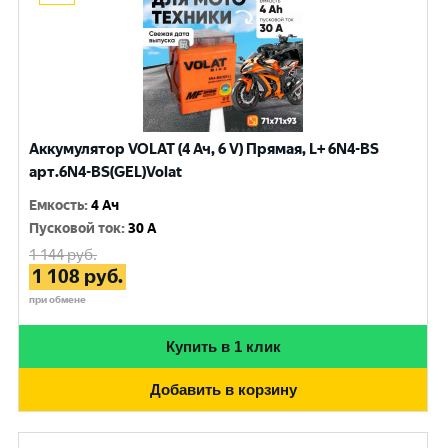
Аккумулятор VOLAT (4 Ач, 6 V) Прямая, L+ 6N4-BS
арт.6N4-BS(GEL)Volat
Емкость
:
4 Ач
Пусковой ток
:
30 A
1 144
руб.
1 108
руб.
при обмене
Купить в 1 клик
Добавить в корзину