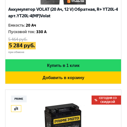
Аккумулятор VOLAT (20 Ач, 12 V) Обратная, R+ YT20L-4
арт.YT20L-4(MF)Volat
Емкость
:
20 Ач
Пусковой ток
:
330 A
5 464
руб.
5 284
руб.
при обмене
Купить в 1 клик
Добавить в корзину
СЕГОДНЯ СО
PRIME
СКИДКОЙ