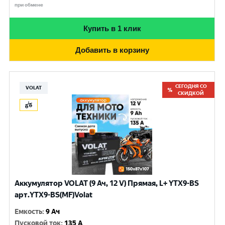
при обмене
Купить в 1 клик
Добавить в корзину
СЕГОДНЯ СО
VOLAT
СКИДКОЙ
Аккумулятор VOLAT (9 Ач, 12 V) Прямая, L+ YTX9-BS
арт.YTX9-BS(MF)Volat
Емкость
:
9 Ач
Пусковой ток
:
135 A