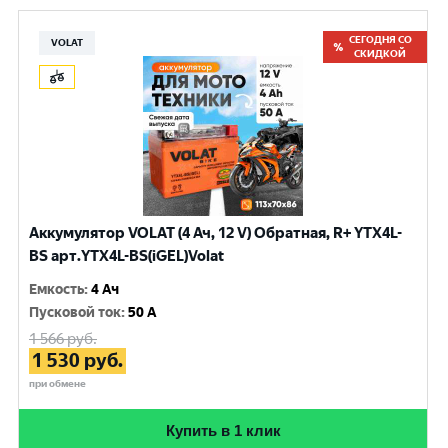
СЕГОДНЯ СО
VOLAT
СКИДКОЙ
Аккумулятор VOLAT (4 Ач, 12 V) Обратная, R+ YTX4L-
BS арт.YTX4L-BS(iGEL)Volat
Емкость
:
4 Ач
Пусковой ток
:
50 A
1 566
руб.
1 530
руб.
при обмене
Купить в 1 клик