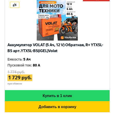
Аккумулятор VOLAT (5 Ач, 12 V) Обратная, R+ YTX5L-
BS арт.YTX5L-BS(iGEL)Volat
Емкость
:
5 Ач
Пусковой ток
:
80 A
1 774
руб.
1 729
руб.
при обмене
Купить в 1 клик
Добавить в корзину