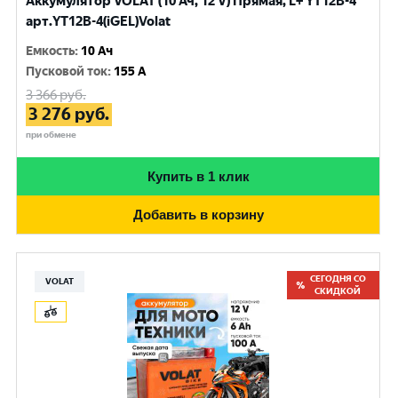
Аккумулятор VOLAT (10 Ач, 12 V) Прямая, L+ YT12B-4
арт.YT12B-4(iGEL)Volat
Емкость
:
10 Ач
Пусковой ток
:
155 A
3 366
руб.
3 276
руб.
при обмене
Купить в 1 клик
Добавить в корзину
СЕГОДНЯ СО
VOLAT
СКИДКОЙ