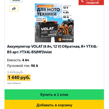
VOLAT
СКИДКОЙ
Аккумулятор VOLAT (4 Ач, 12 V) Обратная, R+ YTX4L-
BS арт.YTX4L-BS(MF)Volat
Емкость
:
4 Ач
Пусковой ток
:
50 A
1 476
руб.
1 440
руб.
при обмене
Купить в 1 клик
Добавить в корзину