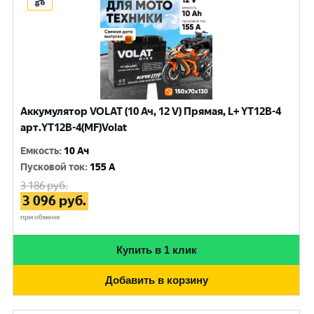
Аккумулятор VOLAT (10 Ач, 12 V) Прямая, L+ YT12B-4
арт.YT12B-4(MF)Volat
Емкость
:
10 Ач
Пусковой ток
:
155 A
3 186
руб.
3 096
руб.
при обмене
Купить в 1 клик
Добавить в корзину