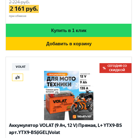
2 224
руб.
2 161
руб.
при обмене
Купить в 1 клик
Добавить в корзину
СЕГОДНЯ СО
VOLAT
СКИДКОЙ
Аккумулятор VOLAT (9 Ач, 12 V) Прямая, L+ YTX9-BS
арт.YTX9-BS(iGEL)Volat