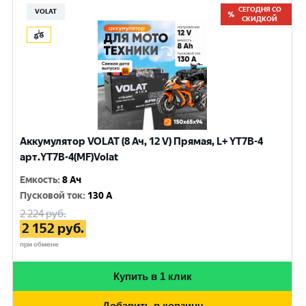
СЕГОДНЯ СО
VOLAT
СКИДКОЙ
Аккумулятор VOLAT (8 Ач, 12 V) Прямая, L+ YT7B-4
арт.YT7B-4(MF)Volat
Емкость
:
8 Ач
Пусковой ток
:
130 A
2 224
руб.
2 152
руб.
при обмене
Купить в 1 клик
Добавить в корзину