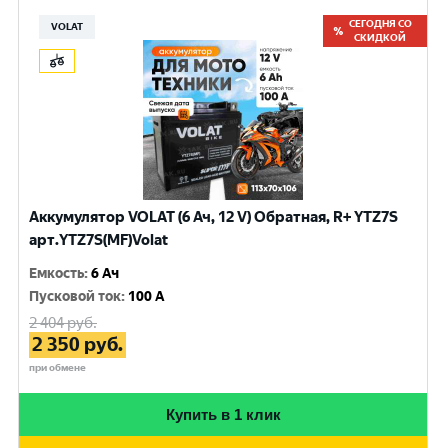
СЕГОДНЯ СО
VOLAT
СКИДКОЙ
Аккумулятор VOLAT (6 Ач, 12 V) Обратная, R+ YTZ7S
арт.YTZ7S(MF)Volat
Емкость
:
6 Ач
Пусковой ток
:
100 A
2 404
руб.
2 350
руб.
при обмене
Купить в 1 клик