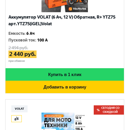
Аккумулятор VOLAT (6 Ач, 12 V) Обратная, R+ YTZ7S
арт.YTZ7S(iGEL)Volat
Емкость
:
6 Ач
Пусковой ток
:
100 A
2 494
руб.
2 440
руб.
при обмене
Купить в 1 клик
Добавить в корзину
СЕГОДНЯ СО
VOLAT
СКИДКОЙ