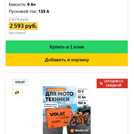
Емкость
:
9 Ач
Пусковой ток
:
135 A
2 674
руб.
2 593
руб.
при обмене
Купить в 1 клик
Добавить в корзину
СЕГОДНЯ СО
VOLAT
СКИДКОЙ