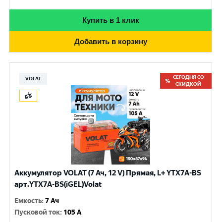
Купить в 1 клик
Добавить в корзину
СЕГОДНЯ СО
VOLAT
СКИДКОЙ
Аккумулятор VOLAT (7 Ач, 12 V) Прямая, L+ YTX7A-BS
арт.YTX7A-BS(iGEL)Volat
Емкость
:
7 Ач
Пусковой ток
:
105 A