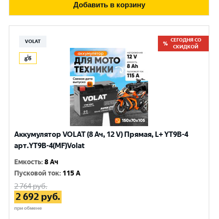
Добавить в корзину
СЕГОДНЯ СО
VOLAT
СКИДКОЙ
Аккумулятор VOLAT (8 Ач, 12 V) Прямая, L+ YT9B-4
арт.YT9B-4(MF)Volat
Емкость
:
8 Ач
Пусковой ток
:
115 A
2 764
руб.
2 692
руб.
при обмене