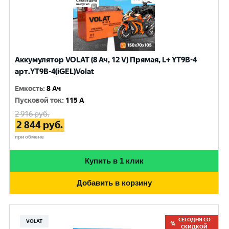
Аккумулятор VOLAT (8 Ач, 12 V) Прямая, L+ YT9B-4
арт.YT9B-4(iGEL)Volat
Емкость
:
8 Ач
Пусковой ток
:
115 A
2 916
руб.
2 844
руб.
при обмене
Купить в 1 клик
Добавить в корзину
СЕГОДНЯ СО
VOLAT
СКИДКОЙ