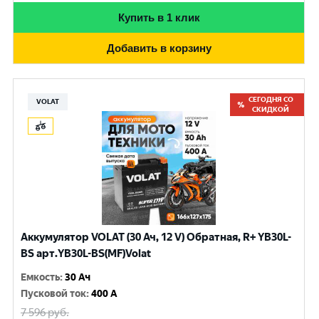
Купить в 1 клик
Добавить в корзину
СЕГОДНЯ СО
VOLAT
СКИДКОЙ
Аккумулятор VOLAT (30 Ач, 12 V) Обратная, R+ YB30L-
BS арт.YB30L-BS(MF)Volat
Емкость
:
30 Ач
Пусковой ток
:
400 A
7 596
руб.