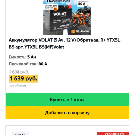
Аккумулятор VOLAT (5 Ач, 12 V) Обратная, R+ YTX5L-
BS арт.YTX5L-BS(MF)Volat
Емкость
:
5 Ач
Пусковой ток
:
80 A
1 684
руб.
1 639
руб.
при обмене
Купить в 1 клик
Добавить в корзину
СЕГОДНЯ СО