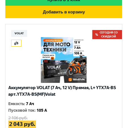
Добавить в корзину
СЕГОДНЯ СО
VOLAT
СКИДКОЙ
Аккумулятор VOLAT (7 Ач, 12 V) Прямая, L+ YTX7A-BS
арт.YTX7A-BS(MF)Volat
Емкость
:
7 Ач
Пусковой ток
:
105 A
2 106
руб.
2 043
руб.