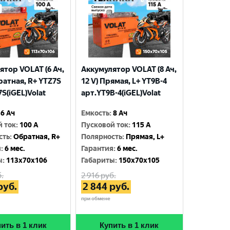
ятор VOLAT (6 Ач,
Аккумулятор VOLAT (8 Ач,
ратная, R+ YTZ7S
12 V) Прямая, L+ YT9B-4
S(iGEL)Volat
арт.YT9B-4(iGEL)Volat
6 Ач
Емкость
:
8 Ач
й ток
:
100 A
Пусковой ток
:
115 A
сть
:
Обратная, R+
Полярность
:
Прямая, L+
я
:
6 мес.
Гарантия
:
6 мес.
ы
:
113x70x106
Габариты
:
150x70x105
.
2 916
руб.
руб.
2 844
руб.
при обмене
ить в 1 клик
Купить в 1 клик