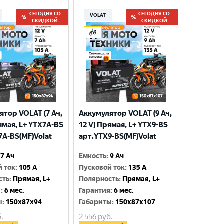
СЕГОДНЯ СО
СЕГОДНЯ СО
VOLAT
СКИДКОЙ
СКИДКОЙ
ятор VOLAT (7 Ач,
Аккумулятор VOLAT (9 Ач,
ямая, L+ YTX7A-BS
12 V) Прямая, L+ YTX9-BS
7A-BS(MF)Volat
арт.YTX9-BS(MF)Volat
7 Ач
Емкость
:
9 Ач
й ток
:
105 A
Пусковой ток
:
135 A
сть
:
Прямая, L+
Полярность
:
Прямая, L+
я
:
6 мес.
Гарантия
:
6 мес.
ы
:
150x87x94
Габариты
:
150x87x107
.
2 556
руб.