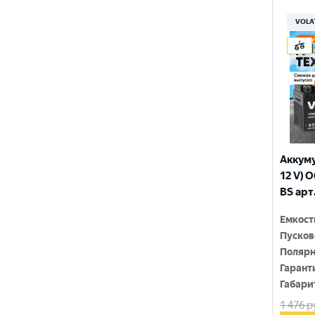
150x86x108
YTX9-BS
VOLA
150x86x110
YTZ10S
150x86x111
YTZ12S
150x86x130
YTZ14S-4
150x86x131
YTZ5S
150x86x145
YTZ7S
Аккуму
150x86x161
12 V) 
6N4-2A-4
BS арт
150x86x94
6N4-BS
Емкост
150x86x94
Пусков
150x87x105
Полярн
Гарант
150x87x107
Габари
1 476
р
150x87x110