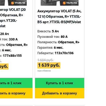
ятор VOLAT (20
Аккумулятор VOLAT (5 Ач,
) Обратная, R+
12 V) Обратная, R+ YTX5L-
арт.YT20L-
BS арт.YTX5L-BS(MF)Volat
olat
Емкость
:
5 Ач
20 Ач
Пусковой ток
:
80 A
й ток
:
330 A
Полярность
:
Обратная, R+
сть
:
Обратная, R+
Гарантия
:
6 мес.
я
:
6 мес.
Габариты
:
113x70x106
ы
:
177x88x155
1 684
руб.
.
1 639
руб.
руб.
при обмене
ить в 1 клик
Купить в 1 клик
вить в корзину
Добавить в корзину