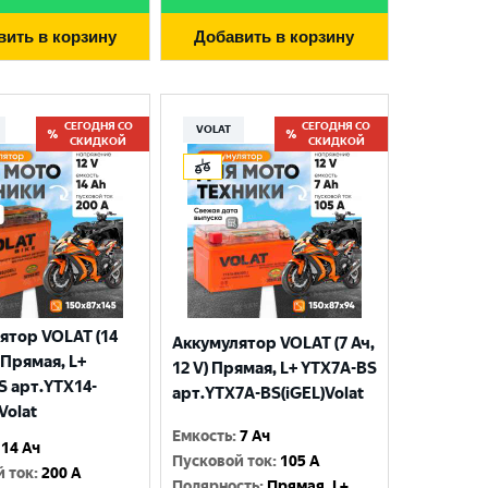
вить в корзину
Добавить в корзину
СЕГОДНЯ СО
СЕГОДНЯ СО
VOLAT
СКИДКОЙ
СКИДКОЙ
ятор VOLAT (14
Аккумулятор VOLAT (7 Ач,
) Прямая, L+
12 V) Прямая, L+ YTX7A-BS
S арт.YTX14-
арт.YTX7A-BS(iGEL)Volat
Volat
Емкость
:
7 Ач
14 Ач
Пусковой ток
:
105 A
й ток
:
200 A
Полярность
:
Прямая, L+