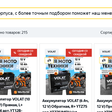
орпуса, с более точным подбором поможет наш мен
но товаров:
215
Сорти
СЕГОДНЯ СО
СЕГОДНЯ СО
T
VOLAT
VOLAT
СКИДКОЙ
СКИДКОЙ
лятор VOLAT (10
Аккумулятор VOLAT (6 Ач,
Аккумул
V) Прямая, L+
12 V) Обратная, R+ YTZ7S
12 V) Пр
4 арт.YT12B-