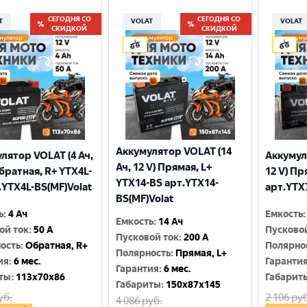
СЕГОДНЯ СО
СЕГОДНЯ СО
T
VOLAT
VOLAT
СКИДКОЙ
СКИДКОЙ
Аккумулятор VOLAT (14
лятор VOLAT (4 Ач,
Аккумул
Ач, 12 V) Прямая, L+
Обратная, R+ YTX4L-
12 V) Пр
YTX14-BS арт.YTX14-
.YTX4L-BS(MF)Volat
арт.YTX
BS(MF)Volat
ь
:
4 Ач
Емкость
:
Емкость
:
14 Ач
ой ток
:
50 A
Пусково
Пусковой ток
:
200 A
ость
:
Обратная, R+
Полярно
Полярность
:
Прямая, L+
ия
:
6 мес.
Гаранти
Гарантия
:
6 мес.
ты
:
113x70x86
Габарит
Габариты
:
150x87x145
уб.
2 106
руб
4 086
руб.