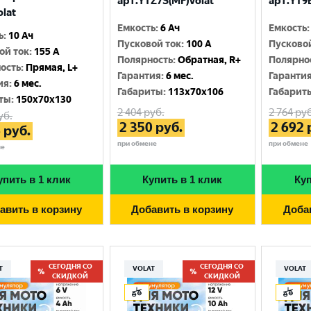
арт.YTZ7S(MF)Volat
арт.YT9B
olat
Емкость
:
6 Ач
Емкость
:
ь
:
10 Ач
Пусковой ток
:
100 A
Пусково
ой ток
:
155 A
Полярность
:
Обратная, R+
Полярно
ость
:
Прямая, L+
Гарантия
:
6 мес.
Гаранти
ия
:
6 мес.
Габариты
:
113x70x106
Габарит
ты
:
150x70x130
2 404
руб.
2 764
руб
уб.
2 350
руб.
2 692
6
руб.
при обмене
при обмене
не
упить в 1 клик
Купить в 1 клик
Куп
авить в корзину
Добавить в корзину
Доба
СЕГОДНЯ СО
СЕГОДНЯ СО
T
VOLAT
VOLAT
СКИДКОЙ
СКИДКОЙ