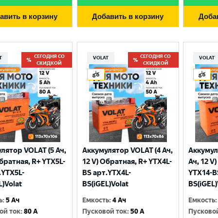
авить в корзину
Добавить в корзину
Доба
СЕГОДНЯ СО
СЕГОДНЯ СО
T
VOLAT
VOLAT
СКИДКОЙ
СКИДКОЙ
лятор VOLAT (5 Ач,
Аккумулятор VOLAT (4 Ач,
Аккумул
Выберите ваш город
Обратная, R+ YTX5L-
12 V) Обратная, R+ YTX4L-
Ач, 12 V
.YTX5L-
BS арт.YTX4L-
YTX14-B
L)Volat
BS(iGEL)Volat
BS(iGEL)
Великий Новгород
Санкт-Петербург
ь
:
5 Ач
Емкость
:
4 Ач
Емкость
:
Гатчина
Смоленск
ой ток
:
80 A
Пусковой ток
:
50 A
Пусково