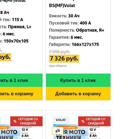
-4(MF)Volat
BS(MF)Volat
8 Ач
Емкость
:
30 Ач
й ток
:
115 A
Пусковой ток
:
400 A
сть
:
Прямая, L+
Полярность
:
Обратная, R+
я
:
6 мес.
Гарантия
:
6 мес.
ы
:
150x70x105
Габариты
:
166x127x175
.
7 596
руб.
руб.
7 326
руб.
при обмене
ить в 1 клик
Купить в 1 клик
вить в корзину
Добавить в корзину
СЕГОДНЯ СО
СЕГОДНЯ СО
VOLAT
СКИДКОЙ
СКИДКОЙ