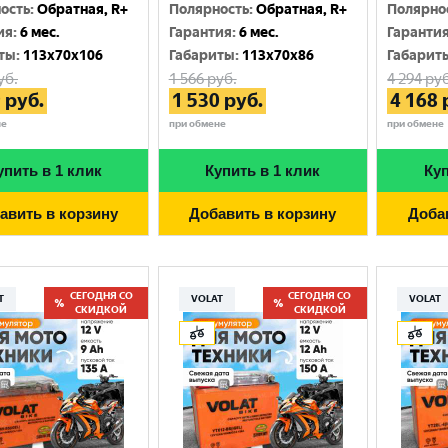
Москва
ость
:
Обратная, R+
Полярность
:
Обратная, R+
Полярно
ия
:
6 мес.
Гарантия
:
6 мес.
Гаранти
ты
:
113x70x106
Габариты
:
113x70x86
Габарит
уб.
1 566
руб.
4 294
руб
9
руб.
1 530
руб.
4 168
не
при обмене
при обмене
упить в 1 клик
Купить в 1 клик
Куп
авить в корзину
Добавить в корзину
Доба
СЕГОДНЯ СО
СЕГОДНЯ СО
T
VOLAT
VOLAT
СКИДКОЙ
СКИДКОЙ