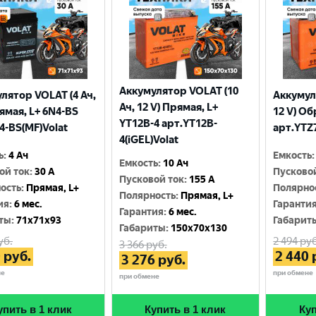
Аккумулятор VOLAT (10
лятор VOLAT (4 Ач,
Аккумул
Ач, 12 V) Прямая, L+
рямая, L+ 6N4-BS
12 V) Об
YT12B-4 арт.YT12B-
4-BS(MF)Volat
арт.YTZ7
4(iGEL)Volat
ь
:
4 Ач
Емкость
:
Емкость
:
10 Ач
ой ток
:
30 A
Пусково
Пусковой ток
:
155 A
ость
:
Прямая, L+
Полярно
Полярность
:
Прямая, L+
ия
:
6 мес.
Гаранти
Гарантия
:
6 мес.
ты
:
71x71x93
Габарит
Габариты
:
150x70x130
уб.
2 494
руб
3 366
руб.
0
руб.
2 440
3 276
руб.
не
при обмене
при обмене
упить в 1 клик
Купить в 1 клик
Куп