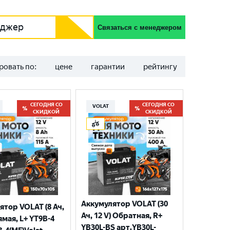
еджер
Связаться с менеджером
ровать по:
цене
гарантии
рейтингу
СЕГОДНЯ СО
СЕГОДНЯ СО
VOLAT
СКИДКОЙ
СКИДКОЙ
Аккумулятор VOLAT (30
ятор VOLAT (8 Ач,
Ач, 12 V) Обратная, R+
ямая, L+ YT9B-4
YB30L-BS арт.YB30L-