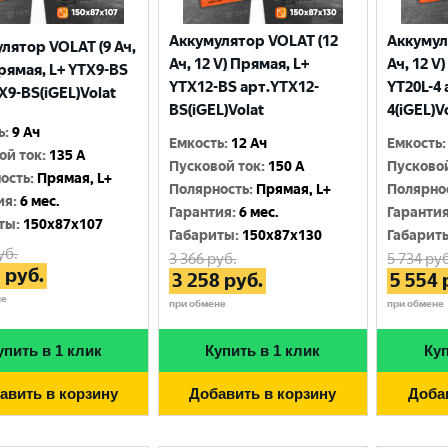
Аккумулятор VOLAT (12
Аккумул
лятор VOLAT (9 Ач,
Ач, 12 V) Прямая, L+
Ач, 12 V
Прямая, L+ YTX9-BS
YTX12-BS арт.YTX12-
YT20L-4 
X9-BS(iGEL)Volat
BS(iGEL)Volat
4(iGEL)V
ь
:
9 Ач
Емкость
:
12 Ач
Емкость
:
ой ток
:
135 A
Пусковой ток
:
150 A
Пусково
ость
:
Прямая, L+
Полярность
:
Прямая, L+
Полярно
ия
:
6 мес.
Гарантия
:
6 мес.
Гаранти
ты
:
150x87x107
Габариты
:
150x87x130
Габарит
уб.
3 366
руб.
5 734
руб
3
руб.
3 258
руб.
5 554
не
при обмене
при обмене
упить в 1 клик
Купить в 1 клик
Куп
авить в корзину
Добавить в корзину
Доба