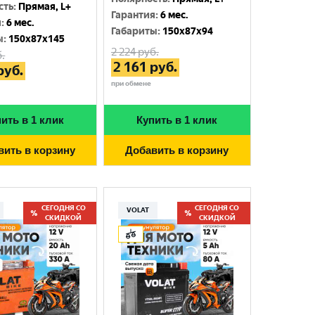
сть
:
Прямая, L+
Гарантия
:
6 мес.
я
:
6 мес.
Габариты
:
150x87x94
ы
:
150x87x145
2 224
руб.
.
2 161
руб.
руб.
при обмене
ить в 1 клик
Купить в 1 клик
вить в корзину
Добавить в корзину
СЕГОДНЯ СО
СЕГОДНЯ СО
VOLAT
СКИДКОЙ
СКИДКОЙ