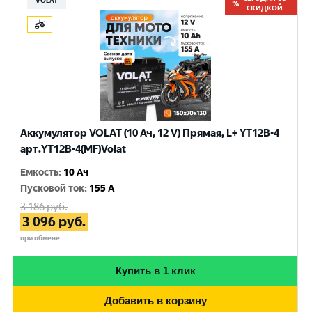
VOLAT
СКИДКОЙ
Аккумулятор VOLAT (10 Ач, 12 V) Прямая, L+ YT12B-4
арт.YT12B-4(MF)Volat
Емкость
:
10 Ач
Пусковой ток
:
155 A
3 186
руб.
3 096
руб.
при обмене
Купить в 1 клик
Добавить в корзину