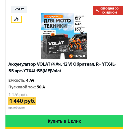
СЕГОДНЯ СО
VOLAT
СКИДКОЙ
Аккумулятор VOLAT (4 Ач, 12 V) Обратная, R+ YTX4L-
BS арт.YTX4L-BS(MF)Volat
Емкость
:
4 Ач
Пусковой ток
:
50 A
1 476
руб.
1 440
руб.
при обмене
Купить в 1 клик