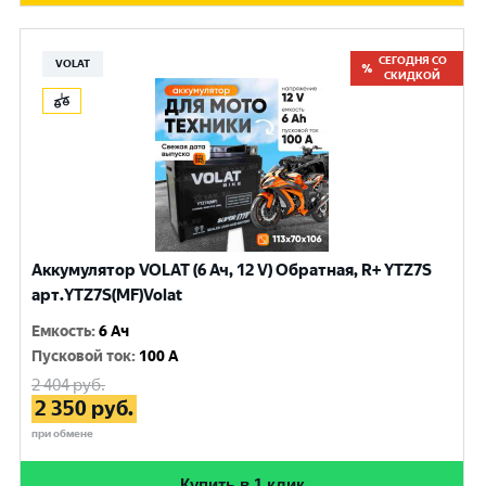
СЕГОДНЯ СО
VOLAT
СКИДКОЙ
Аккумулятор VOLAT (6 Ач, 12 V) Обратная, R+ YTZ7S
арт.YTZ7S(MF)Volat
Емкость
:
6 Ач
Пусковой ток
:
100 A
2 404
руб.
2 350
руб.
при обмене
Купить в 1 клик