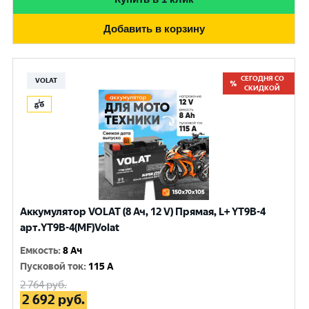
Добавить в корзину
СЕГОДНЯ СО
VOLAT
СКИДКОЙ
Аккумулятор VOLAT (8 Ач, 12 V) Прямая, L+ YT9B-4
арт.YT9B-4(MF)Volat
Емкость
:
8 Ач
Пусковой ток
:
115 A
2 764
руб.
2 692
руб.