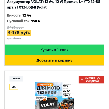
Аккумулятор VOLAT (12 Ач, 12 V) Прямая, L+ YTX12-BS
арт.YTX12-BS(MF)Volat
Емкость
:
12 Ач
Пусковой ток
:
150 A
3 186
руб.
3 078
руб.
при обмене
Купить в 1 клик
Добавить в корзину
СЕГОДНЯ СО
VOLAT
СКИДКОЙ