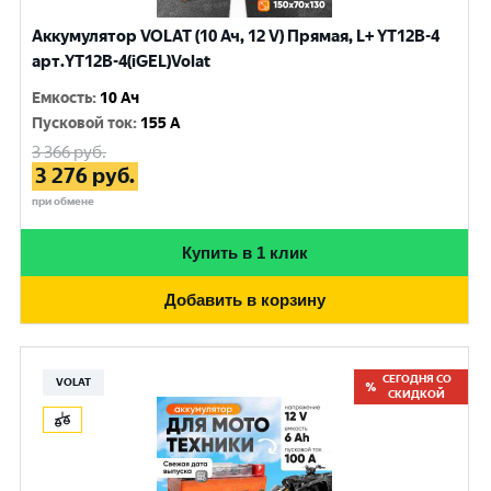
Аккумулятор VOLAT (10 Ач, 12 V) Прямая, L+ YT12B-4
арт.YT12B-4(iGEL)Volat
Емкость
:
10 Ач
Пусковой ток
:
155 A
3 366
руб.
3 276
руб.
при обмене
Купить в 1 клик
Добавить в корзину
СЕГОДНЯ СО
VOLAT
СКИДКОЙ