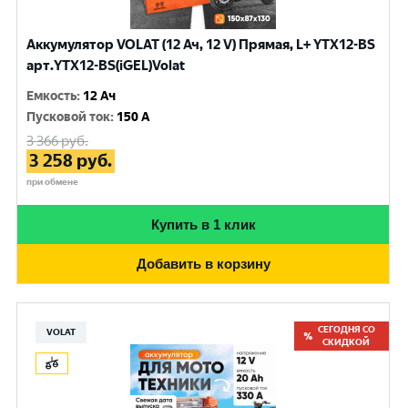
Аккумулятор VOLAT (12 Ач, 12 V) Прямая, L+ YTX12-BS
арт.YTX12-BS(iGEL)Volat
Емкость
:
12 Ач
Пусковой ток
:
150 A
3 366
руб.
3 258
руб.
при обмене
Купить в 1 клик
Добавить в корзину
СЕГОДНЯ СО
VOLAT
СКИДКОЙ