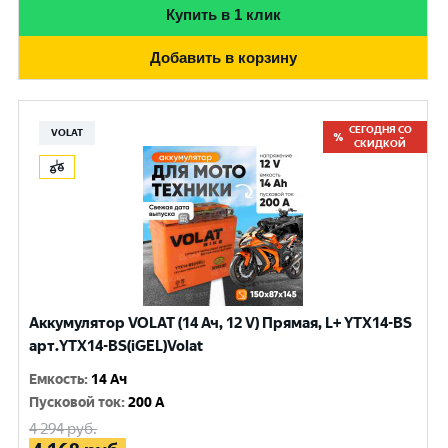
Купить в 1 клик
Добавить в корзину
СЕГОДНЯ СО
VOLAT
СКИДКОЙ
Аккумулятор VOLAT (14 Ач, 12 V) Прямая, L+ YTX14-BS
арт.YTX14-BS(iGEL)Volat
Емкость
:
14 Ач
Пусковой ток
:
200 A
4 294
руб.