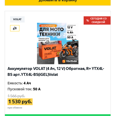
СЕГОДНЯ СО
VOLAT
СКИДКОЙ
Аккумулятор VOLAT (4 Ач, 12 V) Обратная, R+ YTX4L-
BS арт.YTX4L-BS(iGEL)Volat
Емкость
:
4 Ач
Пусковой ток
:
50 A
1 566
руб.
1 530
руб.
при обмене