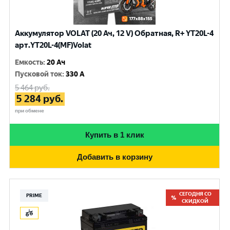
Аккумулятор VOLAT (20 Ач, 12 V) Обратная, R+ YT20L-4
арт.YT20L-4(MF)Volat
Емкость
:
20 Ач
Пусковой ток
:
330 A
5 464
руб.
5 284
руб.
при обмене
Купить в 1 клик
Добавить в корзину
СЕГОДНЯ СО
PRIME
СКИДКОЙ