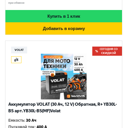
при обмене
Купить в 1 клик
Добавить в корзину
СЕГОДНЯ СО
VOLAT
СКИДКОЙ
Аккумулятор VOLAT (30 Ач, 12 V) Обратная, R+ YB30L-
BS арт.YB30L-BS(MF)Volat
Емкость
:
30 Ач
Пусковой ток
:
400 A