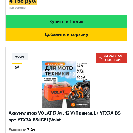
4 168
руб.
при обмене
Купить в 1 клик
Добавить в корзину
СЕГОДНЯ СО
VOLAT
СКИДКОЙ
Аккумулятор VOLAT (7 Ач, 12 V) Прямая, L+ YTX7A-BS
арт.YTX7A-BS(iGEL)Volat
Емкость
:
7 Ач