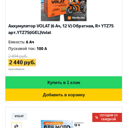
Аккумулятор VOLAT (6 Ач, 12 V) Обратная, R+ YTZ7S
арт.YTZ7S(iGEL)Volat
Емкость
:
6 Ач
Пусковой ток
:
100 A
2 494
руб.
2 440
руб.
при обмене
Купить в 1 клик
Добавить в корзину
СЕГОДНЯ СО
VOLAT
СКИДКОЙ