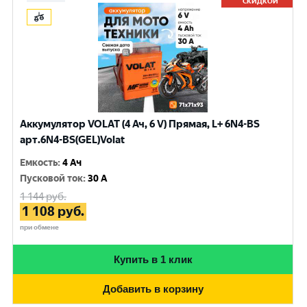
СКИДКОЙ
Аккумулятор VOLAT (4 Ач, 6 V) Прямая, L+ 6N4-BS
арт.6N4-BS(GEL)Volat
Емкость
:
4 Ач
Пусковой ток
:
30 A
1 144
руб.
1 108
руб.
при обмене
Купить в 1 клик
Добавить в корзину