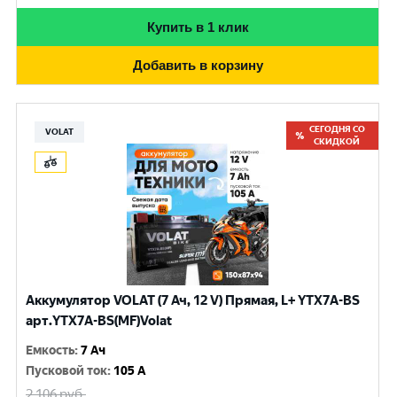
Купить в 1 клик
Добавить в корзину
СЕГОДНЯ СО
VOLAT
СКИДКОЙ
Аккумулятор VOLAT (7 Ач, 12 V) Прямая, L+ YTX7A-BS
арт.YTX7A-BS(MF)Volat
Емкость
:
7 Ач
Пусковой ток
:
105 A
2 106
руб.