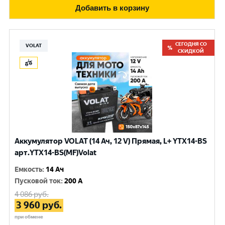
Добавить в корзину
СЕГОДНЯ СО
VOLAT
СКИДКОЙ
Аккумулятор VOLAT (14 Ач, 12 V) Прямая, L+ YTX14-BS
арт.YTX14-BS(MF)Volat
Емкость
:
14 Ач
Пусковой ток
:
200 A
4 086
руб.
3 960
руб.
при обмене