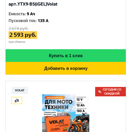
арт.YTX9-BS(iGEL)Volat
Емкость
:
9 Ач
Пусковой ток
:
135 A
2 674
руб.
2 593
руб.
при обмене
Купить в 1 клик
Добавить в корзину
СЕГОДНЯ СО
VOLAT
СКИДКОЙ