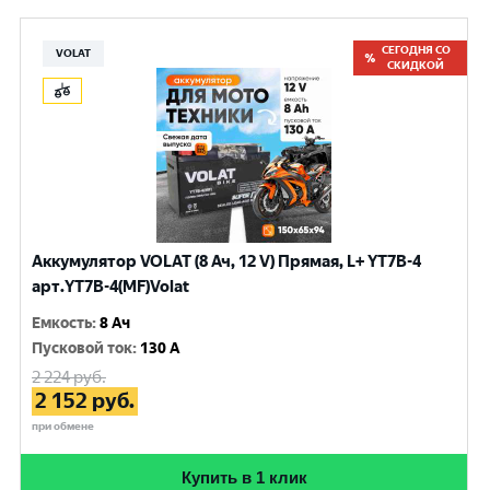
СЕГОДНЯ СО
VOLAT
СКИДКОЙ
Аккумулятор VOLAT (8 Ач, 12 V) Прямая, L+ YT7B-4
арт.YT7B-4(MF)Volat
Емкость
:
8 Ач
Пусковой ток
:
130 A
2 224
руб.
2 152
руб.
при обмене
Купить в 1 клик