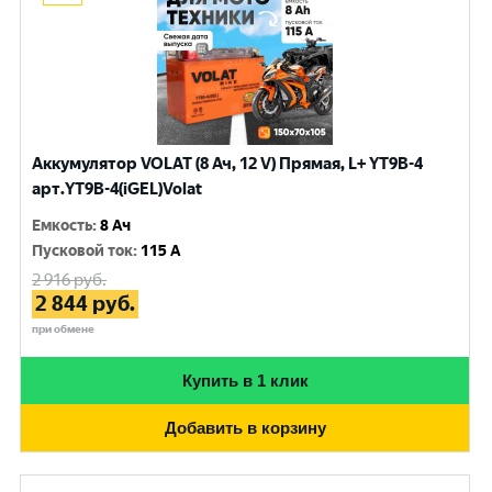
Аккумулятор VOLAT (8 Ач, 12 V) Прямая, L+ YT9B-4
арт.YT9B-4(iGEL)Volat
Емкость
:
8 Ач
Пусковой ток
:
115 A
2 916
руб.
2 844
руб.
при обмене
Купить в 1 клик
Добавить в корзину