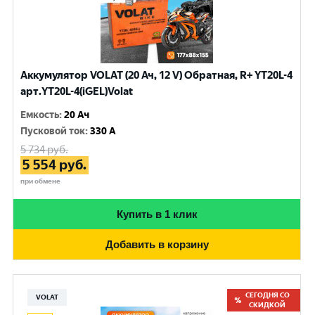
Аккумулятор VOLAT (20 Ач, 12 V) Обратная, R+ YT20L-4
арт.YT20L-4(iGEL)Volat
Емкость
:
20 Ач
Пусковой ток
:
330 A
5 734
руб.
5 554
руб.
при обмене
Купить в 1 клик
Добавить в корзину
СЕГОДНЯ СО
VOLAT
СКИДКОЙ