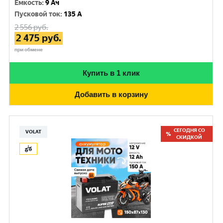
Емкость
:
9 Ач
Пусковой ток
:
135 A
2 556
руб.
2 475
руб.
при обмене
Купить в 1 клик
Добавить в корзину
СЕГОДНЯ СО
VOLAT
СКИДКОЙ