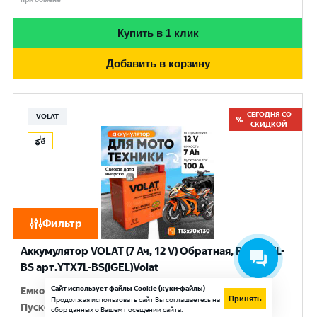
Купить в 1 клик
Добавить в корзину
СЕГОДНЯ СО
VOLAT
СКИДКОЙ
Фильтр
Аккумулятор VOLAT (7 Ач, 12 V) Обратная, R+ YTX7L-
BS арт.YTX7L-BS(iGEL)Volat
Сайт использует файлы Cookie (куки-файлы)
Емкость
:
7 Ач
Принять
Продолжая использовать сайт Вы соглашаетесь на
Пусковой ток
:
100 A
сбор данных о Вашем посещении сайта.