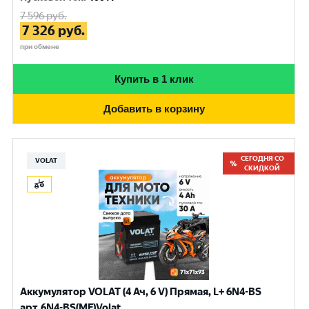
7 596
руб.
7 326
руб.
при обмене
Купить в 1 клик
Добавить в корзину
СЕГОДНЯ СО
VOLAT
СКИДКОЙ
Аккумулятор VOLAT (4 Ач, 6 V) Прямая, L+ 6N4-BS
арт.6N4-BS(MF)Volat