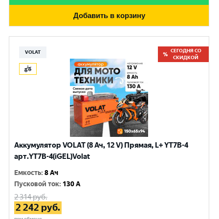
Добавить в корзину
СЕГОДНЯ СО
VOLAT
СКИДКОЙ
Аккумулятор VOLAT (8 Ач, 12 V) Прямая, L+ YT7B-4
арт.YT7B-4(iGEL)Volat
Емкость
:
8 Ач
Пусковой ток
:
130 A
2 314
руб.
2 242
руб.
при обмене