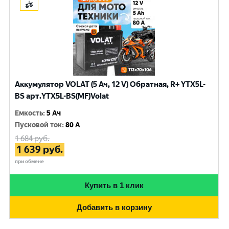
Аккумулятор VOLAT (5 Ач, 12 V) Обратная, R+ YTX5L-
BS арт.YTX5L-BS(MF)Volat
Емкость
:
5 Ач
Пусковой ток
:
80 A
1 684
руб.
1 639
руб.
при обмене
Купить в 1 клик
Добавить в корзину