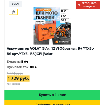
СЕГОДНЯ СО
VOLAT
СКИДКОЙ
Аккумулятор VOLAT (5 Ач, 12 V) Обратная, R+ YTX5L-
BS арт.YTX5L-BS(iGEL)Volat
Емкость
:
5 Ач
Пусковой ток
:
80 A
1 774
руб.
1 729
руб.
при обмене
Купить в 1 клик
Добавить в корзину