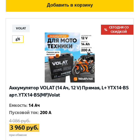
Добавить в корзину
СЕГОДНЯ СО
VOLAT
СКИДКОЙ
Аккумулятор VOLAT (14 Ач, 12 V) Прямая, L+ YTX14-BS
арт.YTX14-BS(MF)Volat
Емкость
:
14 Ач
Пусковой ток
:
200 A
4 086
руб.
3 960
руб.
при обмене