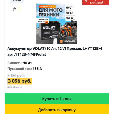
VOLAT
СКИДКОЙ
Аккумулятор VOLAT (10 Ач, 12 V) Прямая, L+ YT12B-4
арт.YT12B-4(MF)Volat
Емкость
:
10 Ач
Пусковой ток
:
155 A
3 186
руб.
3 096
руб.
при обмене
Купить в 1 клик
Добавить в корзину