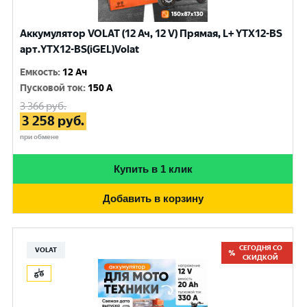
Аккумулятор VOLAT (12 Ач, 12 V) Прямая, L+ YTX12-BS
арт.YTX12-BS(iGEL)Volat
Емкость
:
12 Ач
Пусковой ток
:
150 A
3 366
руб.
3 258
руб.
при обмене
Купить в 1 клик
Добавить в корзину
СЕГОДНЯ СО
VOLAT
СКИДКОЙ