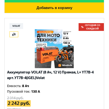
Добавить в корзину
СЕГОДНЯ СО
VOLAT
СКИДКОЙ
Аккумулятор VOLAT (8 Ач, 12 V) Прямая, L+ YT7B-4
арт.YT7B-4(iGEL)Volat
Емкость
:
8 Ач
Пусковой ток
:
130 A
2 314
руб.
2 242
руб.
при обмене