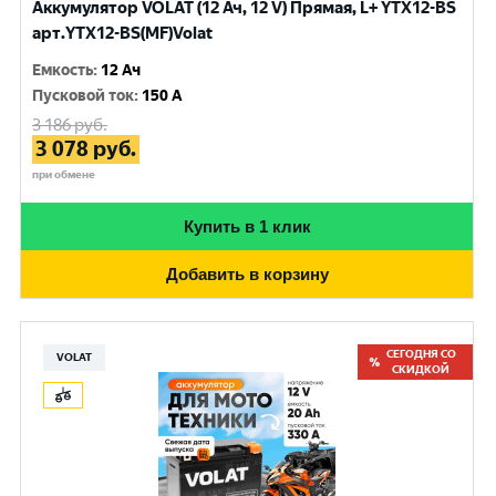
Аккумулятор VOLAT (12 Ач, 12 V) Прямая, L+ YTX12-BS
арт.YTX12-BS(MF)Volat
Емкость
:
12 Ач
Пусковой ток
:
150 A
3 186
руб.
3 078
руб.
при обмене
Купить в 1 клик
Добавить в корзину
СЕГОДНЯ СО
VOLAT
СКИДКОЙ