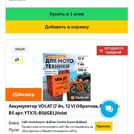
Купить в 1 клик
Добавить в корзину
СЕГОДНЯ СО
VOLAT
СКИДКОЙ
Фильтр
Аккумулятор VOLAT (7 Ач, 12 V) Обратная, R+ YTX7L-
BS арт.YTX7L-BS(iGEL)Volat
Сайт использует файлы Cookie (куки-файлы)
Емкость
:
7 Ач
Принять
Продолжая использовать сайт Вы соглашаетесь на
Пусковой ток
:
100 A
сбор данных о Вашем посещении сайта.