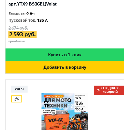
арт.YTX9-BS(iGEL)Volat
Емкость
:
9 Ач
Пусковой ток
:
135 A
2 674
руб.
2 593
руб.
при обмене
Купить в 1 клик
Добавить в корзину
СЕГОДНЯ СО
VOLAT
СКИДКОЙ