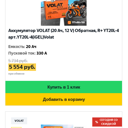
Аккумулятор VOLAT (20 Ач, 12 V) Обратная, R+ YT20L-4
арт.YT20L-4(iGEL)Volat
Емкость
:
20 Ач
Пусковой ток
:
330 A
5 734
руб.
5 554
руб.
при обмене
Купить в 1 клик
Добавить в корзину
СЕГОДНЯ СО
VOLAT
СКИДКОЙ