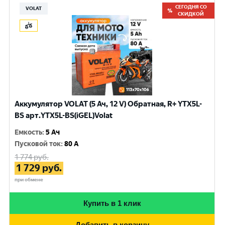
СЕГОДНЯ СО
VOLAT
СКИДКОЙ
Аккумулятор VOLAT (5 Ач, 12 V) Обратная, R+ YTX5L-
BS арт.YTX5L-BS(iGEL)Volat
Емкость
:
5 Ач
Пусковой ток
:
80 A
1 774
руб.
1 729
руб.
при обмене
Купить в 1 клик
Добавить в корзину