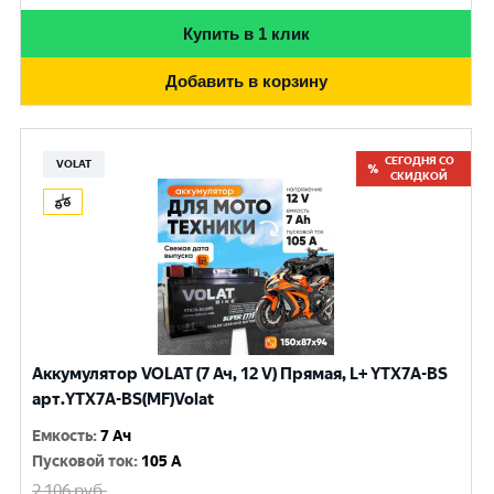
Купить в 1 клик
Добавить в корзину
СЕГОДНЯ СО
VOLAT
СКИДКОЙ
Аккумулятор VOLAT (7 Ач, 12 V) Прямая, L+ YTX7A-BS
арт.YTX7A-BS(MF)Volat
Емкость
:
7 Ач
Пусковой ток
:
105 A
2 106
руб.