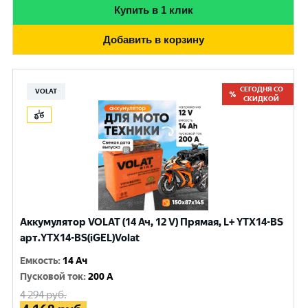
Купить в 1 клик
Добавить в корзину
СЕГОДНЯ СО
VOLAT
СКИДКОЙ
Аккумулятор VOLAT (14 Ач, 12 V) Прямая, L+ YTX14-BS
арт.YTX14-BS(iGEL)Volat
Емкость
:
14 Ач
Пусковой ток
:
200 A
4 294
руб.