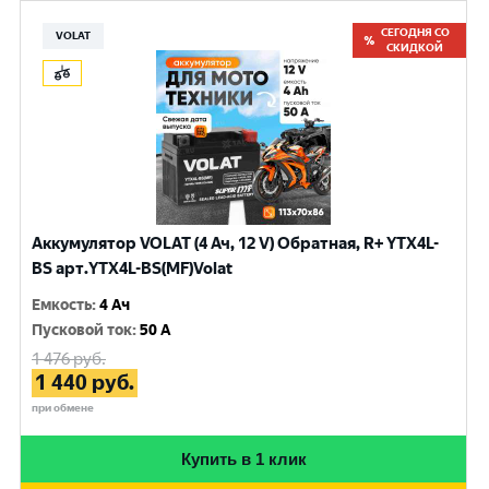
СЕГОДНЯ СО
VOLAT
СКИДКОЙ
Аккумулятор VOLAT (4 Ач, 12 V) Обратная, R+ YTX4L-
BS арт.YTX4L-BS(MF)Volat
Емкость
:
4 Ач
Пусковой ток
:
50 A
1 476
руб.
1 440
руб.
при обмене
Купить в 1 клик