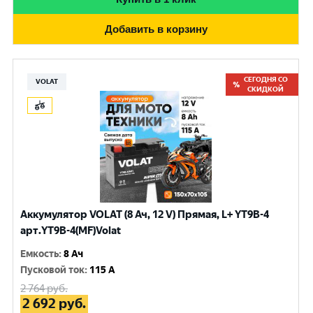
Добавить в корзину
СЕГОДНЯ СО
VOLAT
СКИДКОЙ
Аккумулятор VOLAT (8 Ач, 12 V) Прямая, L+ YT9B-4
арт.YT9B-4(MF)Volat
Емкость
:
8 Ач
Пусковой ток
:
115 A
2 764
руб.
2 692
руб.