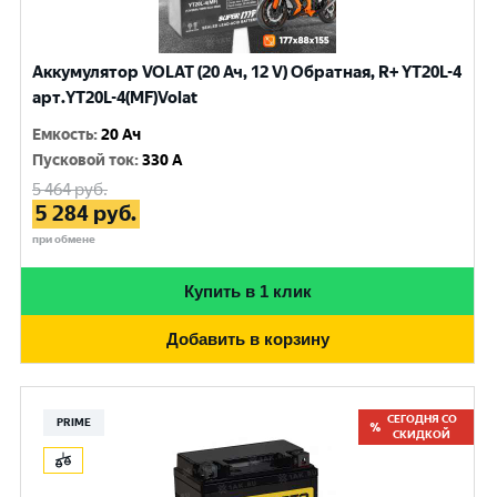
Аккумулятор VOLAT (20 Ач, 12 V) Обратная, R+ YT20L-4
арт.YT20L-4(MF)Volat
Емкость
:
20 Ач
Пусковой ток
:
330 A
5 464
руб.
5 284
руб.
при обмене
Купить в 1 клик
Добавить в корзину
СЕГОДНЯ СО
PRIME
СКИДКОЙ