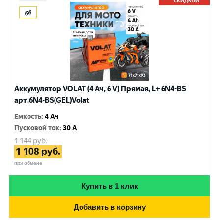
СКИДКОЙ
Аккумулятор VOLAT (4 Ач, 6 V) Прямая, L+ 6N4-BS
арт.6N4-BS(GEL)Volat
Емкость
:
4 Ач
Пусковой ток
:
30 A
1 144
руб.
1 108
руб.
при обмене
Купить в 1 клик
Добавить в корзину