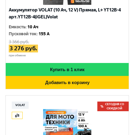
Аккумулятор VOLAT (10 Ач, 12 V) Прямая, L+ YT12B-4
арт.YT12B-4(iGEL)Volat
Емкость
:
10 Ач
Пусковой ток
:
155 A
3 366
руб.
3 276
руб.
при обмене
Купить в 1 клик
Добавить в корзину
СЕГОДНЯ СО
VOLAT
СКИДКОЙ