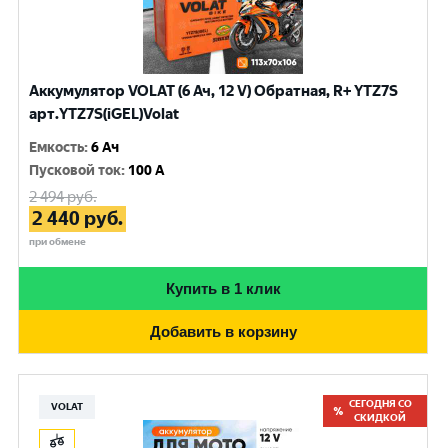
Аккумулятор VOLAT (6 Ач, 12 V) Обратная, R+ YTZ7S
арт.YTZ7S(iGEL)Volat
Емкость
:
6 Ач
Пусковой ток
:
100 A
2 494
руб.
2 440
руб.
при обмене
Купить в 1 клик
Добавить в корзину
СЕГОДНЯ СО
VOLAT
СКИДКОЙ