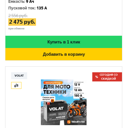
Емкость
:
9 Ач
Пусковой ток
:
135 A
2 556
руб.
2 475
руб.
при обмене
Купить в 1 клик
Добавить в корзину
СЕГОДНЯ СО
VOLAT
СКИДКОЙ