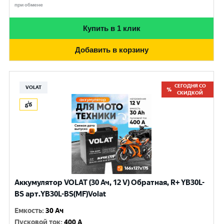
при обмене
Купить в 1 клик
Добавить в корзину
СЕГОДНЯ СО
VOLAT
СКИДКОЙ
Аккумулятор VOLAT (30 Ач, 12 V) Обратная, R+ YB30L-
BS арт.YB30L-BS(MF)Volat
Емкость
:
30 Ач
Пусковой ток
:
400 A