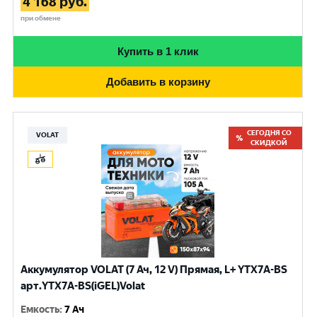
4 168
руб.
при обмене
Купить в 1 клик
Добавить в корзину
СЕГОДНЯ СО
VOLAT
СКИДКОЙ
Аккумулятор VOLAT (7 Ач, 12 V) Прямая, L+ YTX7A-BS
арт.YTX7A-BS(iGEL)Volat
Емкость
:
7 Ач