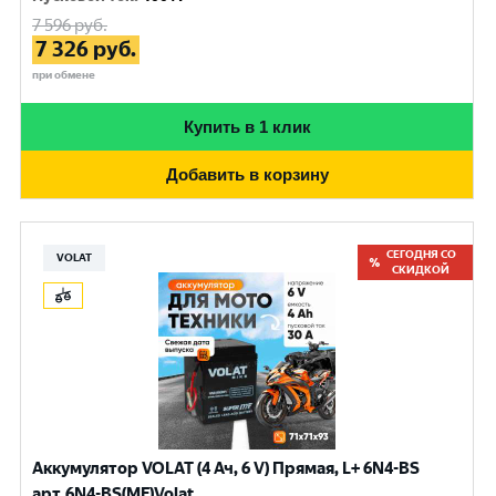
7 596
руб.
7 326
руб.
при обмене
Купить в 1 клик
Добавить в корзину
СЕГОДНЯ СО
VOLAT
СКИДКОЙ
Аккумулятор VOLAT (4 Ач, 6 V) Прямая, L+ 6N4-BS
арт.6N4-BS(MF)Volat