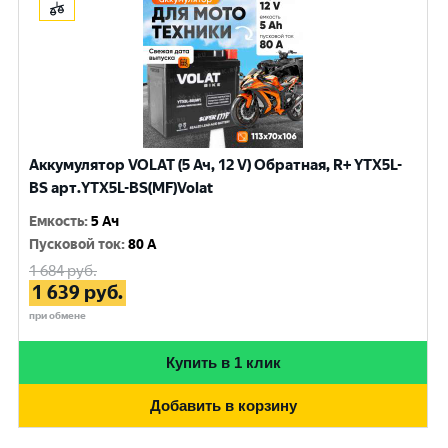
Аккумулятор VOLAT (5 Ач, 12 V) Обратная, R+ YTX5L-
BS арт.YTX5L-BS(MF)Volat
Емкость
:
5 Ач
Пусковой ток
:
80 A
1 684
руб.
1 639
руб.
при обмене
Купить в 1 клик
Добавить в корзину