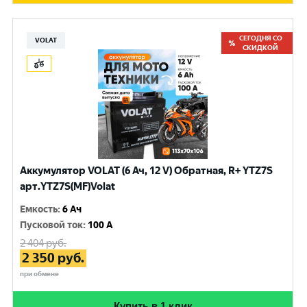
СЕГОДНЯ СО
VOLAT
СКИДКОЙ
Аккумулятор VOLAT (6 Ач, 12 V) Обратная, R+ YTZ7S
арт.YTZ7S(MF)Volat
Емкость
:
6 Ач
Пусковой ток
:
100 A
2 404
руб.
2 350
руб.
при обмене
Купить в 1 клик