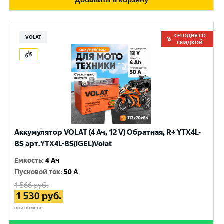
СЕГОДНЯ СО
VOLAT
СКИДКОЙ
Аккумулятор VOLAT (4 Ач, 12 V) Обратная, R+ YTX4L-
BS арт.YTX4L-BS(iGEL)Volat
Емкость
:
4 Ач
Пусковой ток
:
50 A
1 566
руб.
1 530
руб.
при обмене