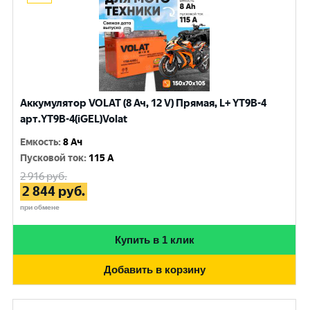
Аккумулятор VOLAT (8 Ач, 12 V) Прямая, L+ YT9B-4
арт.YT9B-4(iGEL)Volat
Емкость
:
8 Ач
Пусковой ток
:
115 A
2 916
руб.
2 844
руб.
при обмене
Купить в 1 клик
Добавить в корзину