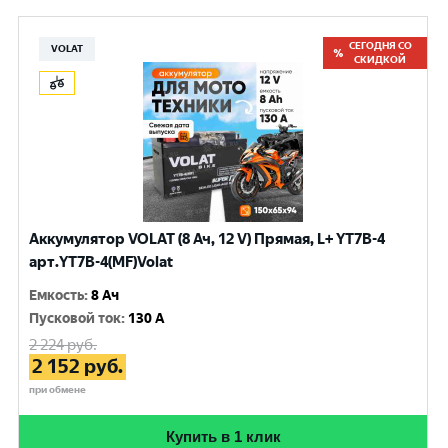
СЕГОДНЯ СО
VOLAT
СКИДКОЙ
Аккумулятор VOLAT (8 Ач, 12 V) Прямая, L+ YT7B-4
арт.YT7B-4(MF)Volat
Емкость
:
8 Ач
Пусковой ток
:
130 A
2 224
руб.
2 152
руб.
при обмене
Купить в 1 клик